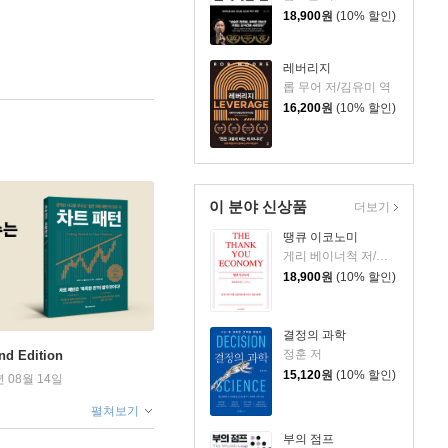
18,900
원
(10% 할인)
레버리지
롭 무어 저/김유미 역
16,200
원
(10% 할인)
이 분야 신상품
더보기
땡큐 이코노미
게리 베이너척 저/박선주 역
18,900
원
(10% 할인)
결정의 과학
정훈 저
 Edition
15,120
원
(10% 할인)
년 08월 14일
펼쳐보기
부의 점프