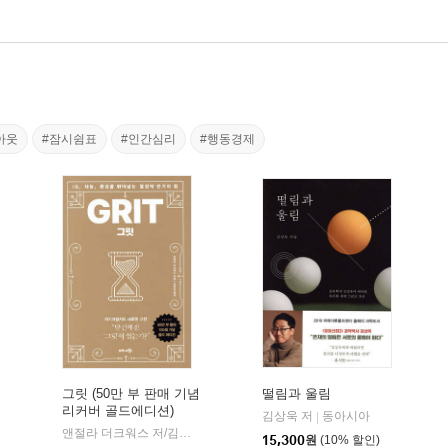
아웃
#잠시쉼표
#인간심리
#행동경제
그릿 (50만 부 판매 기념
떨림과 울림
리커버 골드에디션)
김상욱 저
동아시아
|
앤절라 더크워스 저/김미정 역
비즈니스북스
|
15,300
원
(10% 할인)