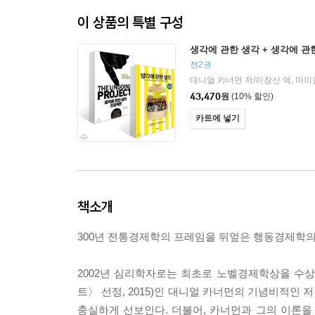
이 상품의 특별 구성
생각에 관한 생각 + 생각에 관
전2권
43,470
원
(10% 할인)
카트에 넣기
책소개
300년 전통경제학의 프레임을 뒤엎은 행동경제학
2002년 심리학자로는 최초로 노벨경제학상을 수
트〉 선정, 2015)인 대니얼 카너먼의 기념비적인
충실하게 선보인다. 더불어, 카너먼과 그의 이론