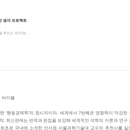
한 생각 프로젝트
대니얼 카너먼 저/이창신 역, 마이클 루이스 저/이창신 역
김영사
2018년 03월 30일
|
|
의 바이블
상한 ‘행동경제학’의 창시자이자, 세계에서 7번째로 영향력이 막강
 저작. 최신판에는 번역과 편집을 보강해 세계적인 석학의 이론과 연구
을 최초로 국내에 소개한 안서원 서울과학기술대 교수의 추천사를 