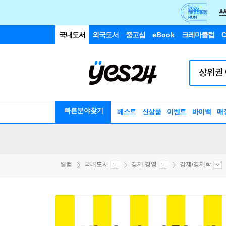
국내도서
외국도서
중고샵
eBook
크레마클럽
C
빠른분야찾기
베스트
신상품
이벤트
바이백
매
웰컴
국내도서
경제 경영
경제/경제학