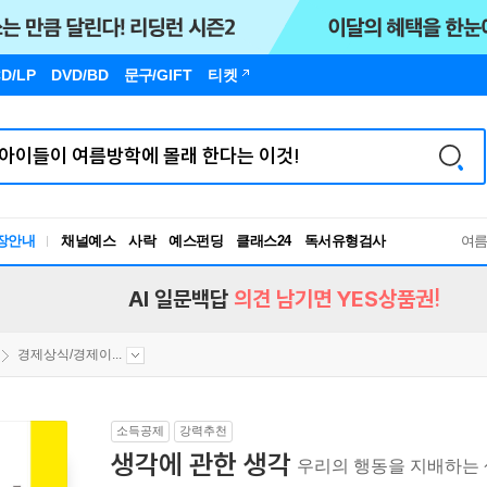
D/LP
DVD/BD
문구
/GIFT
티켓
독서유형검사
장안내
채널예스
사락
예스펀딩
클래스24
RBTI Lab
여
독서유형검사
AI 일문백답
의견 남기면 YES상품권!
경제상식/경제이...
소득공제
강력추천
생각에 관한 생각
우리의 행동을 지배하는