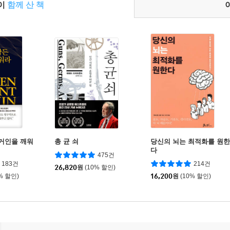
들이
함께 산 책
 거인을 깨워
총 균 쇠
당신의 뇌는 최적화를 원한
다
475건
183건
214건
26,820
원
(10% 할인)
% 할인)
16,200
원
(10% 할인)