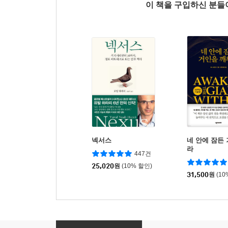
이 책을 구입하신 분
넥서스
네 안에 잠든
라
447건
25,020
원
(10% 할인)
31,500
원
(10