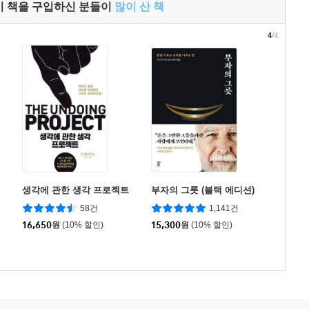
이 책을 구입하신 분들이
많이 산 책
4
/4
생각에 관한 생각 프로젝트
부자의 그릇 (블랙 에디션)
58건
1,141건
16,650
원
(10% 할인)
15,300
원
(10% 할인)