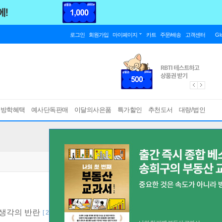
로그인
회원가입
마이페이지
카트
주문/배송
고객센터
Gl
름방학혜택
예사단독판매
이달의사은품
특가할인
추천도서
대량/법인
 생각의 반란
[ 2판, 양장 ]