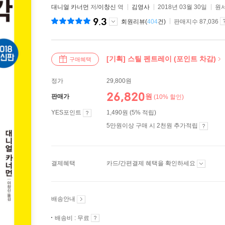
대니얼 카너먼
저/
이창신
역
김영사
2018년 03월 30일
원서
9.3
회원리뷰(
404
건)
판매지수 87,036
[기획] 스틸 펜트레이 (포인트 차감)
구매혜택
정가
29,800원
26,820
원
판매가
(10% 할인)
YES포인트
1,490원 (5% 적립)
5만원이상 구매 시 2천원 추가적립
결제혜택
카드/간편결제 혜택을 확인하세요
배송안내
배송비 : 무료