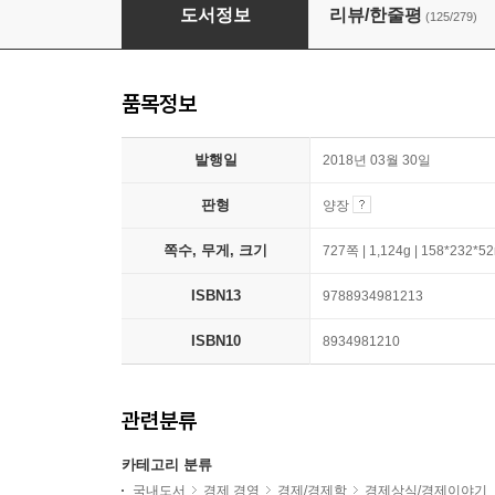
생각에 관한 생각
도서정보
리뷰/한줄평
(125/279)
품목정보
발행일
2018년 03월 30일
판형
양장
쪽수, 무게, 크기
727쪽 | 1,124g | 158*232*
ISBN13
9788934981213
ISBN10
8934981210
관련분류
카테고리 분류
국내도서
경제 경영
경제/경제학
경제상식/경제이야기