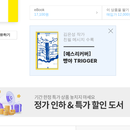
eBook
이 상품을 팔기
17,100원
매입가 12,000
김은성 작가
유하기
친필 메시지 수록
---------------
[예스리커버]
빵야 TRIGGER