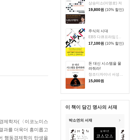
상승미소(이명로) 저
19,800
원
(10% 할인)
주식의 시대
EBS 다큐프라임 [주식의 시대] 제작진 저
17,100
원
(10% 할인)
돈 대신 시스템을 물
려줘라!
창조디자이너 서성필 저
15,000
원
이 책이 담긴
명사의 서재
박소연의 서재
한 경제학자(〈이코노미스
 결과를 더욱더 흥미롭고
실어 행동경제학의 탄생을