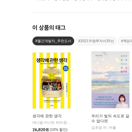
이 상품의 태그
#월간개발자_추천도서
#2021우량투자서35선
#책읽
생각에 관한 생각
우리가 빛의 속도로 갈
수 없다면
대니얼 카너먼 저/이창신 역
김영사
|
김초엽 저
허블
|
26,820
원
(10% 할인)