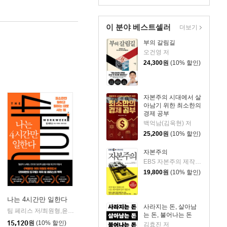
이 분야 베스트셀러
더보기
부의 갈림길
오건영 저
24,300
원
(10% 할인)
자본주의 시대에서 살
아남기 위한 최소한의
경제 공부
백억남(김욱현) 저
25,200
원
(10% 할인)
자본주의
EBS 자본주의 제작팀,정지은,고희정 저/EBS MEDIA 기획
19,800
원
(10% 할인)
나는 4시간만 일한다
사라지는 돈, 살아남
팀 페리스 저/최원형,윤동준 공역
다른상상
|
는 돈, 불어나는 돈
15,120
원
(10% 할인)
김효진 저