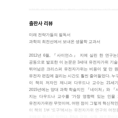
131쪽 우리가 해냈다. 짧은 시간에 우리는 세균 
했다. 징크 핑거 뉴클레이즈와 탈렌 단백질을 대상
출판사 리뷰
수 있는 도구를 만들어냈다. 바이러스 DNA를 찾
가! 다른 목적으로 만들어진 자산을 전혀 다른 목적
미래 전략가들의 필독서
과학의 최전선에서 보내온 생물학 교과서
132쪽 “우리는 유전자 표적화와 유전자 편집에 큰 잠
요일 오후, 나는 ‘확인’ 버튼을 눌러서 사이언스에 
2012년 6월, 『사이언스』 지에 실린 한 연
동료들도 생물학계도 돌이킬 수 없을 것이다.
공동으로 발표한 이 논문은 3세대 유전자가위 기술인
뛰어넘은 크리스퍼 유전자가위는 비용이 몇 만 원
136쪽 전 세계 수많은 과학자는 우리가 발표한 크
유전자 편집에 걸리는 시간도 훨씬 줄어들었다. 누구
만 아니라 헤아릴 수 없을 만큼 많은 생물의 DN
이 책의 저자인 제니퍼 다우드나 교수는 21세
결함을 교정하는 유전자 변형 분야의 성배로 묘사했
2015년에는 양대 과학 학술지인 『네이처』와 『
로 건너갔다.
지는 다우드나 교수를 ‘가장 영향력 있는 인물 
유전자가위란 무엇이며, 어떤 점이 그렇게 혁신적인
166~167쪽 크리스퍼가 생명공학 기술 무대에서 
이 책의 1부 ‘도구’에서는 유전자가위 연구의 여정
모든 과학자가 크리스퍼를 이용해서 유전자 편집을 
차례의 혁신이 있었다. RNA 규명, 상동 재조합