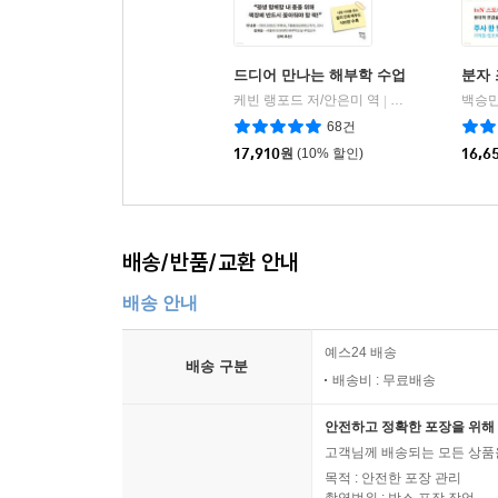
드디어 만나는 해부학 수업
분자
케빈 랭포드 저/안은미 역
현대지성
백승만
|
68건
17,910
원
(10% 할인)
16,6
배송/반품/교환 안내
배송 안내
예스24 배송
배송 구분
배송비 : 무료배송
안전하고 정확한 포장을 위해 
고객님께 배송되는 모든 상품을
목적 : 안전한 포장 관리