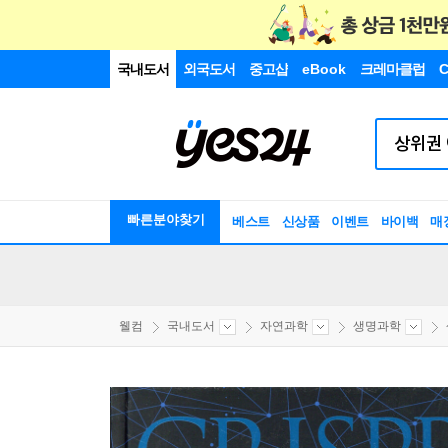
국내도서
외국도서
중고샵
eBook
크레마클럽
C
빠른분야찾기
베스트
신상품
이벤트
바이백
매
웰컴
국내도서
자연과학
생명과학