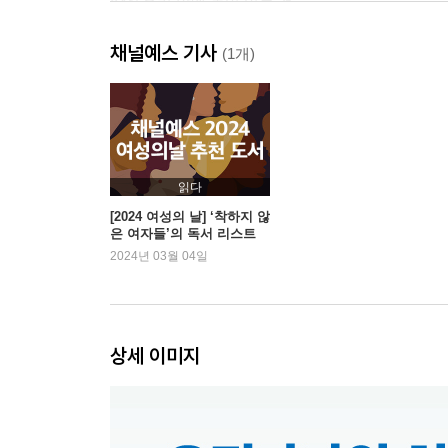
8장│우리 앞에 놓여 있는 것
채널예스 기사
에필로그│시작
(1개)
감사의 말
옮긴이의 말
주
찾아보기
읽다
[2024 여성의 날] ‘착하지 않
은 여자들’의 독서 리스트
2024년 03월 04일
상세 이미지