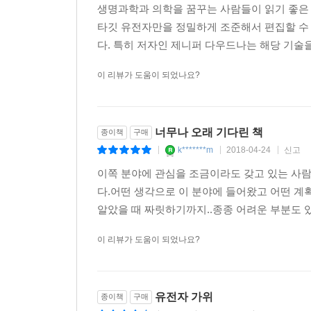
을 누리는 미래를 마음속에 그려보라. SF에나 등장
생명과학과 의학을 꿈꾸는 사람들이 읽기 좋은
탁월한 여성 과학자의 연구 성장기
타깃 유전자만을 정밀하게 조준해서 편집할 수
옮긴이는 이렇게 봤다
325쪽 자신의 유전적 미래를 통제할 힘은 경이로운
다. 특히 저자인 제니퍼 다우드나는 해당 기술을
는 가장 큰 도전일 것이다. 나는 우리가 감당할 수 
“생물 기전에 대해 세세하면서도 적당히 가지를 
이 리뷰가 도움이 되었나요?
구절은 다우드나 교수가 대학생 시절 처음 연구
--- 본문 중에서
하와이대학교의 연구실을 묘사한 이 대목은 제3장의
있었습니다. 아마 다우드나 교수도 그런 향수에 젖은
너무나 오래 기다린 책
종이책
구매
또 본문에 생화학 실험기법에 관해 간략하게 서술
k*******m
2018-04-24
신고
|
|
|
때를 떠올리면서 웃었습니다. 사실 웃음이 나오는
이쪽 분야에 관심을 조금이라도 갖고 있는 사람
돌아갔을 미치의 뒷모습도 실험실에서 흔히 볼 수
다.어떤 생각으로 이 분야에 들어왔고 어떤 계
일깨우는 스위치가 되는 이런 문장이나 설명이, 
알았을 때 짜릿하기까지..종종 어려운 부분도 있
되리라고 생각하니 묘한 기분이 듭니다.”
이 리뷰가 도움이 되었나요?
유전자 가위
종이책
구매