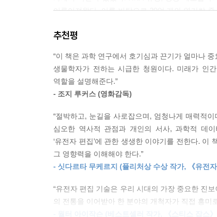
청나게 비쌌다. 하지만 크리스퍼를 이용하면 과학자
이루어져왔다. 이를 바탕으로 30억 개의 염기쌍 중
를 준비하여 표준 실험 기술로 직접 실험할 수 있다.
전혀 새로운 차원의 현실을 마주하게 될 것이었다.
때 필요한 것은 그저 기본 크리스퍼를 포함한 인공 
추천평
그것들은 너무 둔탁한 가위였고, 상용화되기에는 
기술의 특징과 연구 과정을 흥미진진하게 서술한다
179쪽 크리스퍼가 알려진 지 몇 년 안에, 크리스퍼
“이 책은 과학 연구에서 호기심과 끈기가 얼마나 중
정통 교양지식을 얻을 수 있을 것이다.
자에 제초제 저항력을 부여하는 데도 사용되었다. 
생물학자가 전하는 시급한 청원이다. 미래가 인간
리스퍼를 사용해서 오렌지 게놈을 편집하기도 했으
역할을 설명해준다.”
고 있다. 한국 과학자 김진수 연구팀은 바나나 
- 조지 루커스 (영화감독)
특이점으로 치닫는 신의 기술,
려고 한다.
사피엔스는 스스로의 한계를 초월할 것인가
“절박하고, 눈길을 사로잡으며, 엄청나게 매력적이다
200쪽 크리스퍼는 과학자가 더 섬세한 유전자 통제
심오한 역사적 관점과 개인의 서사, 과학적 데
1부가 연구 개발의 여정을 다루고 있다면, 2부 ‘
들어, 돼지를 대상으로 한 실험은 크리스퍼가 돼지
‘유전자 편집’에 관한 생생한 이야기를 전한다. 이
SF적인 이야기들이 있다. 근육이 강화된 개, 뿔이 
적으로 생산할 수 있다는 사실을 증명했다.
그 영향력을 이해해야 한다.”
도마뱀도, 유니콘도 만들 수 있다. 이건 농담이 아니다.
- 싯다르타 무케르지 (퓰리처상 수상 작가, 《유전
이런 흥미성의 이야기보다 실상 중요한 것은, 크리
202쪽 크리스퍼를 포함한 신기술은 돼지를 이용해
등의 치료에 새로운 전기가 될 것으로 기대된다. 만
“유전자 편집 기술은 우리 시대의 가장 중요한 진
면역 반응을 유도하는 돼지 유전자를 억제하고, 돼
치료할 수 있는 것이다. 돼지의 장기를 최대한 인간
의 전통을 이어받아 한 분야의 개척자가 직접 흥미
거하는 데 이르렀다. (…) 목표는 주문에 맞춰 생산
22명이 장기이식을 기다리다가 사망”하는 현실도 극
- 월터 아이작슨 (베스트셀러 작가, 《스티스 잡스》