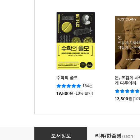
수학의 쓸모
돈, 뜨겁게 
게 다루어라
164건
19,800
원
(10% 할인)
13,500
원
(10
크리스퍼가 온다
도서정보
리뷰/한줄평
(11/27)