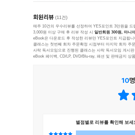
질병에 대해 크리스퍼 기술을 적용한 연구가 이루어
205쪽 손쉬운 유전자 편집 기술 덕분에 소비자는 
“이 책은 과학계의 가장 선구적인 여성 중 한 
모델을 실험동물에 확립한다. 원숭이로 자폐증 모델을
조작으로 뿔 없는 소를 만드는 데 성공했다면, 말에
회원리뷰
(11건)
유전자 편집의 놀라운 가능성을 수용하는 순간 유
또한 크리스퍼 기술은 식량 문제 해결에 관해서도 중
매주 10건의 우수리뷰를 선정하여 YES포인트 3만원을 드
지침서다.”
오늘날 한국에서는 피부에 와닿지 않지만, 그렇게
207쪽 크리스퍼는 멸종 동물을 복원할 수 있는 또
3,000원 이상 구매 후 리뷰 작성 시
일반회원 300원, 마니아
- 아리아나 허핑턴 (베스트셀러 작가, 허핑턴포스트
생명공학은 이러한 맬서스의 저주를 피할 수 있는 대
eBook은 다운로드 후 작성한 리뷰만 YES포인트 지급됩니
복원 계획과 크게 다르지 않다.
곡물, 더 건강한 가축, 더 영양가 많은 식품을 우리에게
클래스는 첫번째 회차 주문확정 시점부터 마지막 회차 주문
“제니퍼 다우드나는 기초과학인 크리스퍼와 농업
사락 독서모임으로 진행된 클래스는 사락 독서모임 게시판
216쪽 모기가 특정 병원균을 전파하는 상황을 예
eBook 페이백, CD/LP, DVD/Blu-ray, 패션 및 판매금
다우드나는 전문가와 문외한 모두에게 순수한 즐거움을
진 모기라는 위협에 대항하는 최선의 무기가 될 수도
- 조지 처치 (하버드 의과대학교 유전학 교수)
“유전자 편집 기술은 인간의 도덕성에 도전하는 한편
물 문제를 생물학으로 해결한다는 매력이 있다.
놀라운 기회를 동시에 만들어낼 것이다.”_월터 아
10
명
222쪽 앞으로 2년쯤 후면 과학자들은 크리스퍼를
저자에 따르면, 이제는 크리스퍼 실험실을 230만 원
된다. 한편으로는 환자 조직 표본에서 유래한 인간 
있으면 이른바 생명체에 대한 ‘지적설계’를 시도할 
연변이를 크리스퍼로 교정할 것이다. 겸상적혈구병부
이는 양면적인 성격을 가지고 있다. 만약 어느 미친
심각해진다. 불멸의 인간, 슈퍼 휴먼은 매혹적
230쪽 유전자 편집은 환자가 줄기세포의 기증자인 
맞닥뜨리게 되었다고 말한다. 그녀는 자신이 열어
별점별로 리뷰를 확인해 보세
리해서 베타글로빈 유전자 돌연변이를 크리스퍼로 
“‘원자폭탄의 아버지’ 오펜하이머의 말은 내게 
이의 면역거부반응을 걱정할 필요가 없다.