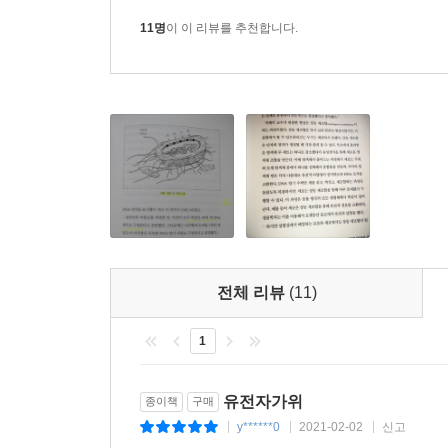
확보하고 싶은 것이다. “사실 농업계에서 일어나는 
274쪽 우리가 무슨 짓을 한 걸까? 에마뉘엘과 나
관한 대중의 정보 부족으로 크리스퍼를 더 안전하고 
11명
이 이 리뷰를 추천합니다.
했다. 지금은 아니지만, 그때는 우리의 연구 결과가
한국은 현재 크리스퍼 기술 세계 톱3로 여겨진
진행됐는지, 그리고 얼마나 빨리 잘못될 수 있는지
확보했다. 그는 이 책의 추천 서문에서 역시 대중적
까?
유전자가위 기술이 만들어가게 될 미래에 대해 
합리적인 대책을 마련할 수 있게 되기를 기대한다.
276쪽 나는 한발 앞서 움직여서 내가 탄생에 이바
단순하게 논의를 틀어막을 때의 비윤리와 어리석음에
처럼 현실이 되어버린 후가 아니라 대재앙이 일어나기
요한 생명공학 기술의 역사적 순간, 경고의 목소리
한국어판 특별 추천 서문 수록
289쪽 눈 깜빡할 사이에 크리스퍼는 혁명적이지만
김진수 서울대 교수, 툴젠 창업자
게 미칠 특별한 영향력은 공개되었고, 나는 모두가
전체 리뷰
(11)
지 않아도 될 영향력은 무엇인지, 생식세포 편집에
“몇 년 전만 해도 크리스퍼 또는 유전자가위는 
으로 토론이 이루어지는 과정이 시작되어 기뻤지만, 
생물학자들에게도 생소했다. 하지만 이제 누구나 
1
작동 원리를 최초로 규명한 캘리포니아대학교 버
299쪽 기술의 발전은 과학자와 대중이 달성하기 힘
도구가 인류에게 가져올 혜택과 변화, 윤리적 함의에
유전자가위
종이책
구매
y******0
2021-02-02
신고
315쪽 사회경제적 측면과 유전적 측면 ‘모두’에서
|
|
|