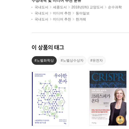
수상내역 및 미디어 추천 분류
국내도서
세종도서
2018년(하) 교양도서
순수과학
국내도서
미디어 추천
동아일보
국내도서
미디어 추천
한겨레
이 상품의 태그
#노벨화학상
#노벨상수상자
#유전자