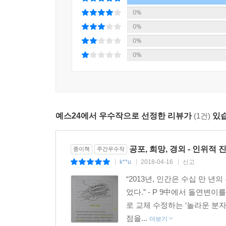
똑같이 말할지도 모른다. 인간 유전자 편집이 핵
0%
상황은 여전히 좋게 보이지 않는다.”(275쪽)
242쪽 크리스퍼 이전의 유전자 편집 기술과 달리,
0%
제니퍼 다우드나는 이런 인식 아래 2015년에 ‘국제
주 단순해서 고등학생도 할 수 있다. 사실은 너무 
0%
두루 참여하여 폭넓은 토론을 진행했다. 이 책의 
연계해서 게놈의 가장 깊은 곳을 조사하고, 사전정보
0%
기술에 대한 가이드라인을 확립하는 것이 학제적,
강력하게 촉구한다.
253쪽 크리스퍼 기술은 태어난 지 얼마 되지 않았
연변이나 DNA 서열의 결함이 있는 모든 병은, 
있다.
세계는 지금 크리스퍼 특허 전쟁 중!
예스24에서 우수작으로 선정한 리뷰가
(1건)
있습
한국은 반도체 이후에 무엇이 있나
254쪽 나는 최소한 인간 생식세포의 유전자 편집이
스퍼 기술을 사용하는 행동을 금지해야 한다고 생각한
크리스퍼 기술은 단순한 과학 기술이 아니다. 사회
공포, 희망, 경외 - 인위적 
종이책
주간우수작
하기 전까지는, 과학자들은 생식세포에 손대서는 안
매우 중요하다. 한국의 경우 2000년대에 황우석
k**u
2018-04-16
신고
|
|
|
생명공학 전반에 대한 신뢰가 무너졌고, 이는 강력
“2013년, 인간은 수십 만
259쪽 크리스퍼가 다른 용도로 사용되는 일을 상상
현재 크리스퍼 기술은 상용화에 매우 근접해 있고, 
었다.” - P 9中에서 돌연변
자신의 연구가 불러올 결과나 타당성에 대한 고려 
다우드나는 이 책에서 특허 관련 이슈에 대해서는
로 교체 수정하는 ‘놀라운 분자
된 부분에서 악용되거나 남용될 수 있을까?
저자가 이 책에서 윤리적 문제에 특히 주목하는 
점을...
더보기