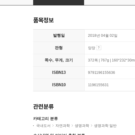
품목정보
발행일
2018년 04월 02일
판형
양장
쪽수, 무게, 크기
372쪽 | 767g | 160*232*30
ISBN13
9791196155636
ISBN10
1196155631
관련분류
카테고리 분류
국내도서
자연과학
생명과학
생명과학 일반