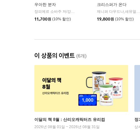
우아한 분자
크리스퍼가 온다
장피에르 소바주 저/강현주 역/장홍제 감수
에코리브르
제니퍼 다우드나,새뮤얼 스턴버그 저/김보은 역
|
11,700
원
(10% 할인)
19,800
원
(10% 할인)
이 상품의 이벤트
(6개)
이달의 책 8월 : 산리오캐릭터즈 유리컵
정
2026년 08월 01일 ~ 2026년 08월 31일
상