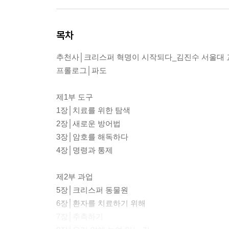
목차
추천사│크리스퍼 혁명이 시작되다_김진수 서울대 
프롤로그│파도
제1부 도구
1장│치료를 위한 탐색
2장│새로운 방어법
3장│암호를 해독하다
4장│명령과 통제
제2부 과업
5장│크리스퍼 동물원
6장│환자를 치료하기 위해
7장│추측하기