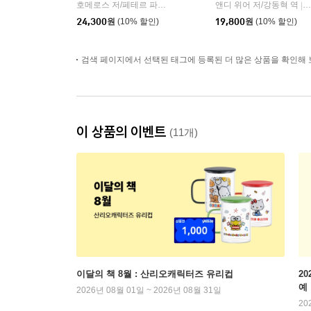
호메로스 저/페테르 파울 루벤스 그림/박문재 역
앤디 위어 저/강동혁 역
현대지성
|
|
24,300
원
(10% 할인)
19,800
원
(10% 할인)
검색 페이지에서 선택된 태그에 등록된 더 많은 상품을 확인해 
이 상품의 이벤트
(11개)
이달의 책 8월 : 산리오캐릭터즈 유리컵
2
예
2026년 08월 01일 ~ 2026년 08월 31일
20