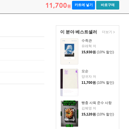
11,700
카트에 넣기
바로구매
원
이 분야 베스트셀러
더보기
수족관
유래혁 저
15,930
원
(10% 할인)
모순
양귀자 저
11,700
원
(10% 할인)
빵충 사육 준수 사항
김혜영 저
15,120
원
(10% 할인)