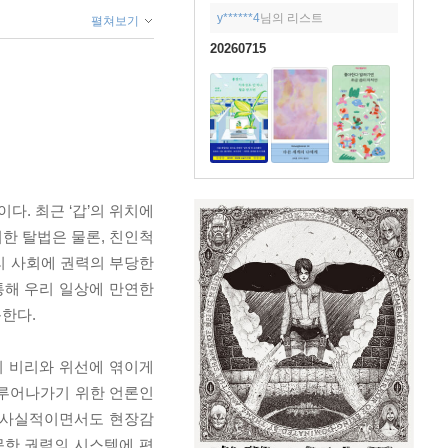
y******4
님의 리스트
펼쳐보기
20260715
. 최근 ‘갑’의 위치에
한 탈법은 물론, 친인척
리 사회에 권력의 부당한
통해 우리 일상에 만연한
한다.
의 비리와 위선에 엮이게
이루어나가기 위한 언론인
층 사실적이면서도 현장감
못한 권력의 시스템에 편