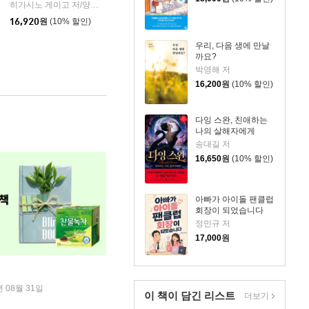
히가시노 게이고 저/양억관 역
재인
마음이음
|
|
16,920
원
(10% 할인)
우리, 다음 생에 만날
까요?
박영해 저
16,200
원
(10% 할인)
다잉 스완, 친애하는
나의 살해자에게
송대길 저
16,650
원
(10% 할인)
아빠가 아이돌 팬클럽
회장이 되었습니다
정민규 저
17,000
원
년 08월 31일
이 책이 담긴
리스트
더보기