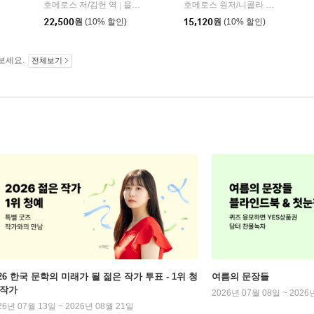
알에이치코리아(RHK)
호메로스 저/김헌 역
을유문화사
호메로스 원저/니콜라 친퀘티 글/데시데리아 귀치아르디니 그림/이승수 역
|
22,500
원
(10% 할인)
15,120
원
(10% 할인)
보세요.
전체보기
026 한국 문학의 미래가 될 젊은 작가 투표 - 1위 청
여름의 문장들
 작가
2026년 07월 08일 ~ 2026
26년 07월 13일 ~ 2026년 08월 21일