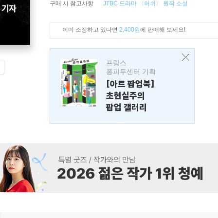
구매 시 참고사항
JTBC 드라마 〈허쉬〉 원작 소설
이미 소장하고 있다면
2,400원
에 판매해 보세요!
프랑스
퐁피두센터 기획
[아트 팝업북]
초현실주의
팝업 갤러리