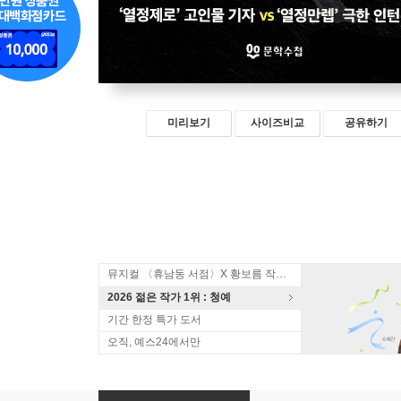
미리보기
사이즈비교
공유하기
뮤지컬 〈휴남동 서점〉X 황보름 작가 북토크
2026 젊은 작가 1위 : 청예
기간 한정 특가 도서
오직, 예스24에서만