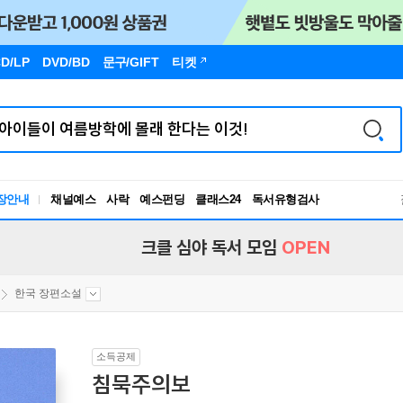
D/LP
DVD/BD
문구
/GIFT
티켓
장안내
채널예스
사락
예스펀딩
클래스24
독서유형검사
RBTI Lab
독서유형검사
크클 심야 독서 모임
OPEN
한국 장편소설
소득공제
침묵주의보