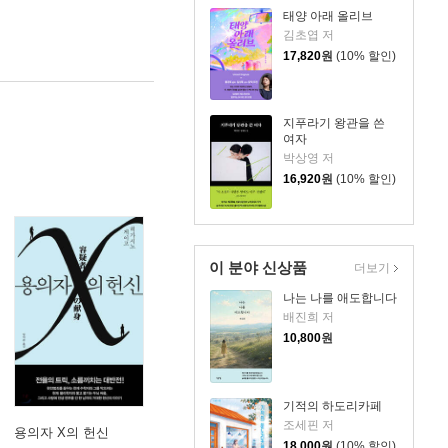
태양 아래 올리브
김초엽 저
17,820
원
(10% 할인)
지푸라기 왕관을 쓴
여자
박상영 저
16,920
원
(10% 할인)
이 분야 신상품
더보기
나는 나를 애도합니다
배진희 저
10,800
원
기적의 하도리카페
조세핀 저
용의자 X의 헌신
18,000
원
(10% 할인)