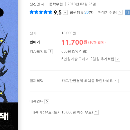
정진영
저
문학수첩
2018년 03월 26일
9.5
회원리뷰(
30
건)
판매지수 84
베
정가
13,000원
11,700
원
판매가
(10% 할인)
YES포인트
650원 (5% 적립)
5만원이상 구매 시 2천원 추가적립
결제혜택
카드/간편결제 혜택을 확인하세요
배송안내
배송비 : 유료 (도서 15,000원 이상 무료)