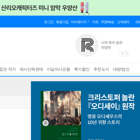
로그인
회원가입
마이페이지
카트
주문/배송
고객센터
Gl
젊은 작가
예사단독판매
이달의사은품
특가할인
추천도서
대량/법인