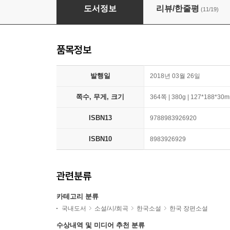
침묵주의보
도서정보
리뷰/한줄평
(11/19)
품목정보
발행일
2018년 03월 26일
쪽수, 무게, 크기
364쪽 | 380g | 127*188*30
ISBN13
9788983926920
ISBN10
8983926929
관련분류
카테고리 분류
국내도서
소설/시/희곡
한국소설
한국 장편소설
수상내역 및 미디어 추천 분류