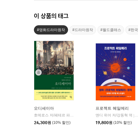
이 상품의 태그
#영화드라마원작
#드라마원작
#월드클래스
#한
오디세이아
프로젝트 헤일메리
호메로스 저/페테르 파울 루벤스 그림/박문재 역
앤디 위어 저/강동혁 역
현대지성
|
|
24,300
원
(10% 할인)
19,800
원
(10% 할인)