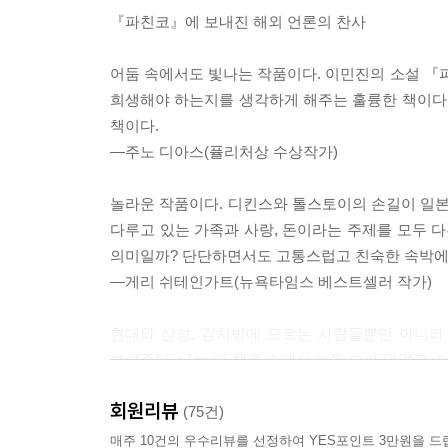
아이를 갖지 못하지만 남편에게 충실하며 가족들
『파친코』에 보내진 해외 언론의 찬사
받아들이며 수용한다. 『파친코』에 등장하는 세 
전통적인 여성상이라는 굴레가 얼마나 한 여성의 
어둠 속에서도 빛나는 작품이다. 이민진의 소설 
희생해야 하는지를 생각하게 해주는 훌륭한 책이다
인생이라는 이름의 굴레에서 벗어나지 못하는 것은
책이다.
한다는 굴레에 묶여 있었고 경희의 남편 요셉은 
―주노 디아스(퓰리처상 수상작가)
아들인 노아와 모자수는 일본에서 태어나 일본 
살아간다. 다만, 이 두 아이는 그러한 현실을 각
놀라운 작품이다. 디킨스와 톨스토이의 손길이 일
어찌할 수 없는 환경을 극복하고자 공부에 파고
다루고 있는 가족과 사랑, 돈이라는 주제를 모두 다
아이들보다 훨씬 뛰어난 성적을 보이고 착실하게
의미일까? 단단하면서도 고통스럽고 친숙한 속박에서
‘자이니치’라는 편견은 두 사람이 아무리 애쓰고 발버
―게리 쉬테인가트(뉴욕타임스 베스트셀러 작가)
진솔한 서사와 치열한 작가 정신의 승리
현대와 삼성, 김치밖에 모르는 사람들뿐만 아니라
보여준다. 나는 이 책을 손에서 놓을 수가 없었고,
일제강점기부터 1980년대까지 이어지는 긴 세월 
이상적으로 어울리는 다정함과 지혜를 보여준 이민
있으며 질투와 절망이 있었다. 그리고 인정받고자 
회원리뷰
―시몬 윈체스터(뉴욕타임스 베스트셀러 작가)
(75건)
『파친코』에는 작가 자신이 미국에서 이민자로서 겪
매주 10건의 우수리뷰를 선정하여 YES포인트 3만원을 드
이야기를 거시적인 배경과 굵은 플롯 구조로 풀어나간