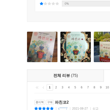
0%
것을 의미하는 것이리라. 역사가 우리를 망치고,
『파친코』의 궁극적인 메시지는 희망과 극복이다.
- 김성곤 (조지워싱턴대 석학교수)
전체 리뷰
(75)
1
2
3
4
5
6
7
8
9
10
파친코2
종이책
구매
c*****7
2021-08-27
신고
|
|
|