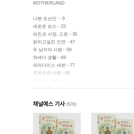
MOTHERLAND
나쁜 조선인 ‥9
새로운 보스‥23
파친코 사장, 고로‥35
얽히고설킨 인연‥47
두 남자의 사랑‥59
와세다 생활‥69
파라다이스 세븐‥77
모자수의 사랑‥91
후원자‥105
더러운 피‥115
노아의 선택‥127
채널예스 기사
파친코 직원‥139
(5개)
유미의 고백‥151
갑자기 찾아온 죽음‥163
회상‥177