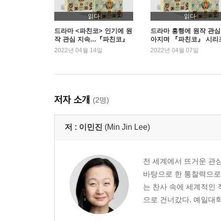
노아의 가족‥187
하루키의 비밀‥197
읽다
읽다
앨범 속의 글‥211
드라마 <파친코> 인기에 원
드라마 흥행에 원작 관심
작 관심 지속...『파친코』
아지며 『파친코』 시리
저주받은 피‥223
시리즈 2주 연속 1위
나란히 1, 2위 차지
2022년 04월 14일
2022년 04월 07일
개목걸이‥235
엄마 냄새‥251
생일 파티‥261
감추어 왔던 진심‥273
저자 소개
(2명)
엄마의 죽음‥285
더러운 꽃‥295
저 :
이민진
(Min Jin Lee)
이기적인 여자‥303
남한 사람, 북한 사람‥313
특별한 상사‥323
전 세계에서 뜨거운 관
진짜배기 미국인‥331
바탕으로 한 통찰력으로 
부당 해고‥343
는 찬사 속에 세계적인 
미친 짓거리‥353
으로 건너갔다. 예일대학
시작과 끝‥365