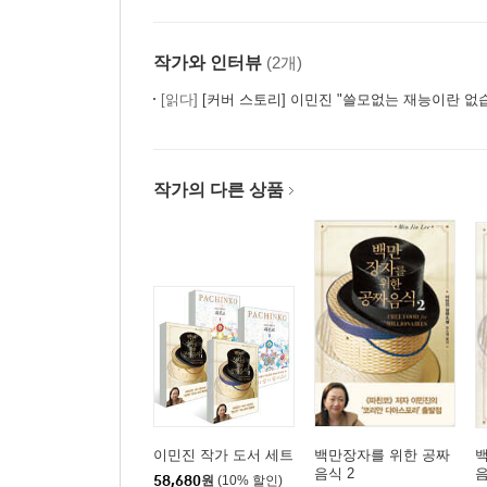
감사의 말‥383
작품 해설‥389
작가와 인터뷰
(2개)
옮긴이의 말‥395
[읽다]
[커버 스토리] 이민진 "쓸모없는 재능이란 없
작가의 다른 상품
이민진 작가 도서 세트
백만장자를 위한 공짜
음식 2
음
58,680
원
(10% 할인)