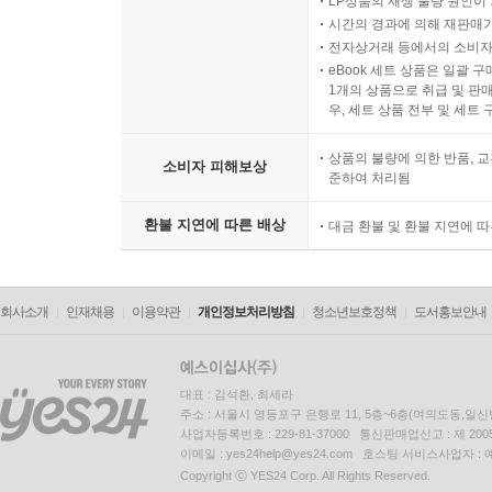
LP상품의 재생 불량 원인이 기
시간의 경과에 의해 재판매가
전자상거래 등에서의 소비자
eBook 세트 상품은 일괄 
1개의 상품으로 취급 및 판매
우, 세트 상품 전부 및 세트
상품의 불량에 의한 반품, 교
소비자 피해보상
준하여 처리됨
환불 지연에 따른 배상
대금 환불 및 환불 지연에 
회사소개
인재채용
이용약관
개인정보처리방침
청소년보호정책
도서홍보안내
대표 : 김석환, 최세라
주소 : 서울시 영등포구 은행로 11, 5층~6층(여의도동,일신
사업자등록번호 : 229-81-37000 통신판매업신고 : 제 200
이메일 : yes24help@yes24.com 호스팅 서비스사업자 :
Copyright ⓒ YES24 Corp. All Rights Reserved.