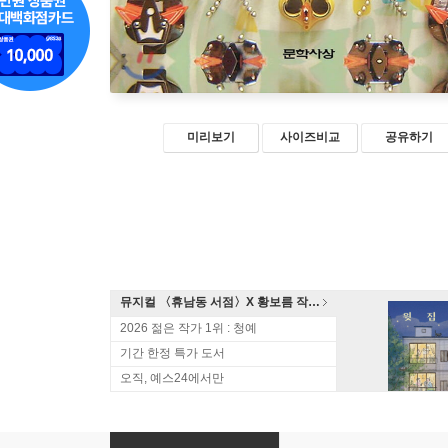
미리보기
사이즈비교
공유하기
뮤지컬 〈휴남동 서점〉X 황보름 작가 북토크
2026 젊은 작가 1위 : 청예
기간 한정 특가 도서
오직, 예스24에서만