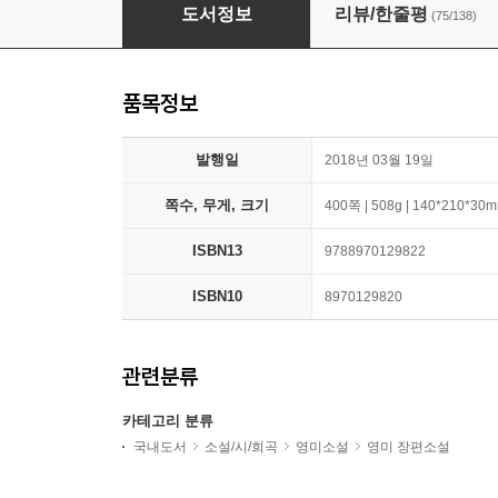
파친코 2
도서정보
리뷰/한줄평
(75/138)
품목정보
발행일
2018년 03월 19일
쪽수, 무게, 크기
400쪽 | 508g | 140*210*30
ISBN13
9788970129822
ISBN10
8970129820
관련분류
카테고리 분류
국내도서
소설/시/희곡
영미소설
영미 장편소설