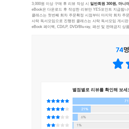
3,000원 이상 구매 후 리뷰 작성 시
일반회원 300원, 마니아
이민진의 『파친코』는 훌륭한 작품이자 열정적인
은 “생생하고 흡입력 높은 『파친코』는 역사가 
eBook은 다운로드 후 작성한 리뷰만 YES포인트 지급됩니
넘어가는 고전적인 작품이며 올해 최고의 책이 될 
면모를 지녔다고 호평했다.
클래스는 첫번째 회차 주문확정 시점부터 마지막 회차 주문
사락 독서모임으로 진행된 클래스는 사락 독서모임 게시판
고국과 타국, 개인적 정체성에 관해 스스로가 스스
eBook 페이백, CD/LP, DVD/Blu-ray, 패션 및 판매금
진부한 서사를 거부하고 정체성에 관해 치열하게
개인적인 욕망과 희망, 그리고 불행을 탁월한 수법으
대작 『파친코』를 만들어냈다. 선천적인 이유로 
배경 속에서 차별받는 이민자들의 투쟁적 삶의 기
74
명
한 가족의 이야기가 전 세계의 이야기가 될 수 있
투쟁으로 힘겹게 얻은 승리를 통해 깊은 뿌리로
교차하는 문화와 세대를 숨 막힐 정도로 강렬하게 
독자들에게 그러했듯이, 한국의 독자들에게도 깊은 
겸 작가)
작품해설
운명을 예측할 수 없는 도박 같은 재일교포의 삶
별점별로 리뷰를 확인해 보세
‘파친코’는 운명을 알 수 없는 도박이라는 점에서
7
안겨줄 수는 있으나 야쿠자와의 연관성 때문에 폭
21%
점철된 타국에서 ‘파친코’는 재일교포들에게 돈과
6%
단순한 도박 이야기가 아니라, 한국의 근현대사가
1%
우리를 망쳐놨지만 그래도 상관없다”라는 말로 시