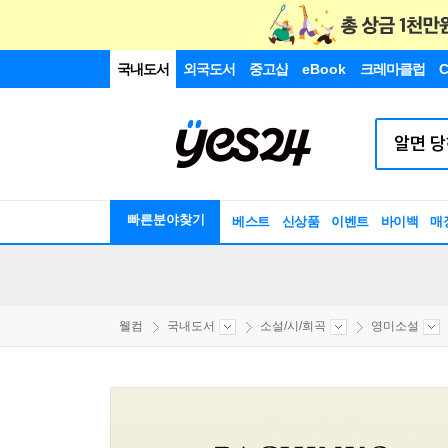
국내도서
외국도서
중고샵
eBook
크레마클럽
C
빠른분야찾기
베스트
신상품
이벤트
바이백
매
웰컴
국내도서
소설/시/희곡
영미소설