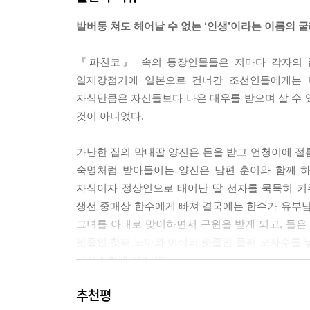
발버둥 쳐도 헤어날 수 없는 ‘인생’이라는 이름의 
--- p.279
『파친코』 속의 등장인물들은 저마다 각자의 한
일제강점기에 일본으로 건너간 조선인들에게는 더
자식만큼은 자신들보다 나은 대우를 받으며 살 수 
것이 아니었다.
가난한 집의 막내딸 양진은 돈을 받고 언청이에 절
숙명처럼 받아들이는 양진은 남편 훈이와 함께 하
자식이자 정상인으로 태어난 딸 선자를 묵묵히 키
생선 중매상 한수에게 빠져 결국에는 한수가 유부남
그녀를 아내로 맞이하면서 구원을 받게 되고, 둘은
핏줄인 첫째 노아와 이삭의 핏줄인 둘째 모자수를
고생스럽게 살아간다.
추천평
선자의 형님인 경희는 어쩌면 기구한 삶을 살아가