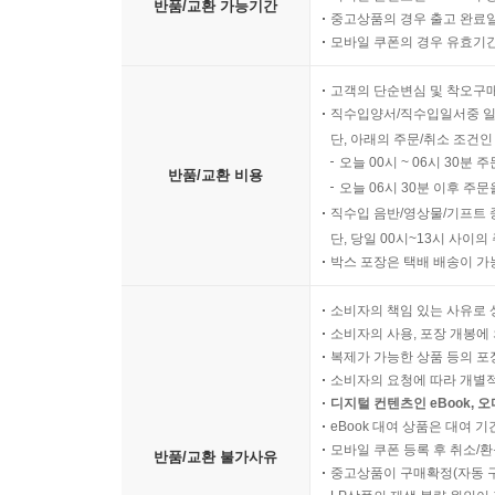
반품/교환 가능기간
중고상품의 경우 출고 완료일
모바일 쿠폰의 경우 유효기간(
고객의 단순변심 및 착오구
직수입양서/직수입일서중 일
단, 아래의 주문/취소 조건인
오늘 00시 ~ 06시 30분 
반품/교환 비용
오늘 06시 30분 이후 주문
직수입 음반/영상물/기프트 
단, 당일 00시~13시 사이
박스 포장은 택배 배송이 가
소비자의 책임 있는 사유로 
소비자의 사용, 포장 개봉에 
복제가 가능한 상품 등의 포장을 
소비자의 요청에 따라 개별
디지털 컨텐츠인 eBook, 
eBook 대여 상품은 대여 기
모바일 쿠폰 등록 후 취소/환
반품/교환 불가사유
중고상품이 구매확정(자동 