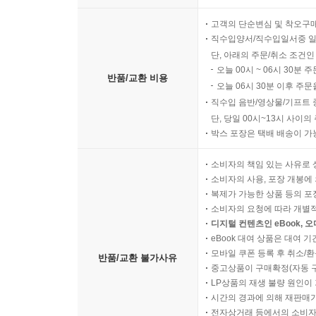
고객의 단순변심 및 착오구
직수입양서/직수입일서중 일
단, 아래의 주문/취소 조건인
오늘 00시 ~ 06시 30분 
반품/교환 비용
오늘 06시 30분 이후 주문
직수입 음반/영상물/기프트 
단, 당일 00시~13시 사이
박스 포장은 택배 배송이 가
소비자의 책임 있는 사유로 
소비자의 사용, 포장 개봉에 
복제가 가능한 상품 등의 포장을 
소비자의 요청에 따라 개별
디지털 컨텐츠인 eBook, 
eBook 대여 상품은 대여 기
모바일 쿠폰 등록 후 취소/환
반품/교환 불가사유
중고상품이 구매확정(자동 
LP상품의 재생 불량 원인이 기
시간의 경과에 의해 재판매가
전자상거래 등에서의 소비자