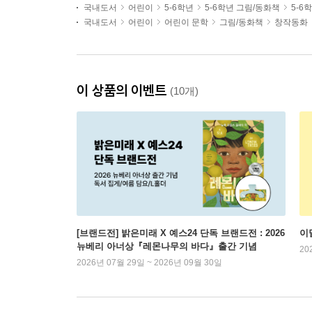
국내도서
어린이
5-6학년
5-6학년 그림/동화책
5-6
국내도서
어린이
어린이 문학
그림/동화책
창작동화
이 상품의 이벤트
(10개)
[브랜드전] 밝은미래 X 예스24 단독 브랜드전 : 2026
이
뉴베리 아너상『레몬나무의 바다』출간 기념
20
2026년 07월 29일 ~ 2026년 09월 30일