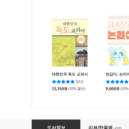
대한민국 독도 교과서
반갑다, 논리
52건
12,150
원
(10% 할인)
9,000
원
(10%
태평양을 건너간 사진신부
도서정보
리뷰/한줄평
(43/6)