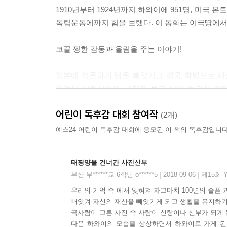
1910년부터 1924년까지 하와이에 951명, 미국
독립운동에까지 힘을 보탰다. 이 동화는 이국땅에서
코끝 찡한 감동과 울림을 주는 이야기!
일본에 억울하게 땅을 빼앗기고 결국 화병으로 세상
어려운 살림살이에 사진만 보고 낯선 하와이 땅
백성들의 모습이 그대로 투영돼 있다. 하지만 영수와
어린이 독후감 대회 참여작
사진신부로 떠나는 누나 얼굴 한 번 보겠다고 몰래
(2개)
힘들게 일해 모은 돈으로 독립 성금까지 내는 사진
예스24 어린이 독후감 대회에 응모된 이 책의 독후감입니다
윤자명 작가는 “하와이 이민을 선택한 사람들은 가
꺼지지 않는 희망의 불씨를 품고 있었기에, 어느 나
태평양을 건너간 사진신부
우리 아이들에게도 큰 울림을 줄 것이다.
부산 부******교 6학년 o******5
2018-09-06
제15회 
|
|
우리의 기억 속 에서 잊혀져 자그마치 100년의 슬픈
우리 아이들에게 들려줘야 할 또 하나의 독립운동
빼앗겨 자신의 재산을 빼앗기게 되고 생활을 유지하기 
국사람이 고른 사진 속 사람이 신랑이나 신부가 되게 
독립운동이라고 하면 안중근 의사의 하얼빈 의거,
다운 하와이의 모습을 상상하면서 하와이로 가게 된다.