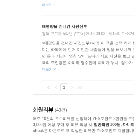
손아귀에서 벗어나 독립을 쟁취할 수 있었던 데는 이
더보기
이 책에 등장하는 하와이 이민자들은 사탕수수 농장
나라의 독립을 위해 애썼다. 사진신부들 가운데서
태평양을 건너간 사진신부
사진신부를 통해 우리 아이들이 색다른 독립운동의 
경북 포**자 5학년 j****e
2018-09-03
제15회 YES
|
|
풍성한 부록으로 실제 역사 공부까지!
<태평양을 건너간 사진신부>내가 이 책을 선택 하게 
미는 하와이에 먼저 이민간 사람들이 일을 해보니까 
면 돈과 시간이 엄청 많이 드니까 서로 사진을 보고 
이 책은 실제 역사 속에 존재했던 사진신부와 하와이
책의 주인공은 아리와 영수인데 아리가 누나, 영수가 
알아볼 수 있도록 했다. 부록에는 최초의 하와이
더보기
사진신부가 생기게 된 이유, 하와이에서의 독립운동
대해 새롭게 배울 수 있다.
1
회원리뷰
(43건)
매주 10건의 우수리뷰를 선정하여 YES포인트 3만원을 드
3,000원 이상 구매 후 리뷰 작성 시
일반회원 300원, 마니아
eBook은 다운로드 후 작성한 리뷰만 YES포인트 지급됩니