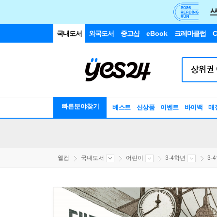
국내도서
외국도서
중고샵
eBook
크레마클럽
C
빠른분야찾기
베스트
신상품
이벤트
바이백
매
웰컴
국내도서
어린이
3-4학년
3-