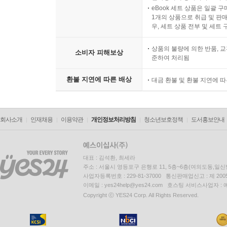
eBook 세트 상품은 일괄 
1개의 상품으로 취급 및 판매
우, 세트 상품 전부 및 세트
상품의 불량에 의한 반품, 교
소비자 피해보상
준하여 처리됨
환불 지연에 따른 배상
대금 환불 및 환불 지연에 
회사소개
인재채용
이용약관
개인정보처리방침
청소년보호정책
도서홍보안내
대표 : 김석환, 최세라
주소 : 서울시 영등포구 은행로 11, 5층~6층(여의도동,일신
사업자등록번호 : 229-81-37000 통신판매업신고 : 제 200
이메일 : yes24help@yes24.com 호스팅 서비스사업자 :
Copyright ⓒ YES24 Corp. All Rights Reserved.