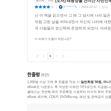
[도서] 태평양을 건너간 사진신
종이책
구매
k********5
2024-02-02
신고
|
|
|
난 이 책을 읽으면서 그 때 그 당시에 나라 
처럼 고된 삶을 버텨내면서 자신의 나라에 대한
국 사람들의 정신력에 존경하게 되었다. 어려운
이 리뷰가 도움이 되었나요?
1
한줄평
(6건)
1,000원 이상 구매 후 한줄평 작성 시
일반회원 50원, 마니
eBook은 다운로드 후 작성한 리뷰만 YES포인트 지급됩니
클래스는 첫번째 회차 주문확정 시점부터 마지막 회차 주문
eBook 페이백, CD/LP, DVD/Blu-ray, 패션 및 판매금