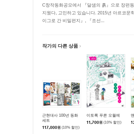
C창작동화공모에서 『달샘의 흙』으로 장편동화
지웠다, 고민하고 있습니다. 2015년 아르코
이그로 간 비밀편지』, 『조선...
작가의 다른 상품
근현대사 100년 동화
이토록 푸른 오월에
맨
세트
11,700
원
(10% 할인)
1
117,000
원
(10% 할인)