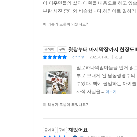
이 이주민들의 삶과 애환을 내용으로 하고 있습
부란 사진 중매와 비슷합니다.하와이로 일하기 
이 리뷰가 도움이 되었나요?
첫장부터 마지막장까지 한장도 
종이책
구매
c*****y
2021-01-01
신고
|
|
|
알로하나의엄마들을 먼저 읽고
부로 보내게 된 남동생영수의
수있다. 책에 몰입하는 아이를
사적 사실을...
더보기
이 리뷰가 도움이 되었나요?
재밌어요
종이책
구매