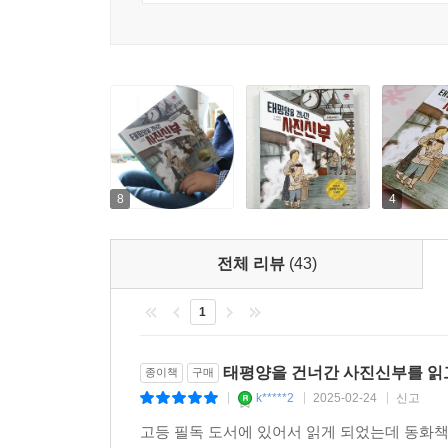
8
4
전체 리뷰
(43)
1
태평양을 건너간 사진신부를 읽
종이책
구매
k*****2
2025-02-24
신고
|
|
|
고등 필독 도서에 있어서 읽게 되었는데 동화책