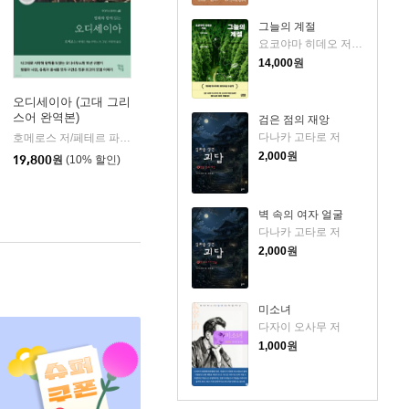
그늘의 계절
요코야마 히데오 저/민경욱 역
14,000
원
오디세이아 (고대 그리
스어 완역본)
검은 점의 재앙
k)
다나카 고타로 저
호메로스 저/페테르 파울 루벤스 그림/박문재 역
현대지성
|
2,000
원
19,800
원
(10% 할인)
벽 속의 여자 얼굴
다나카 고타로 저
2,000
원
미소녀
다자이 오사무 저
1,000
원