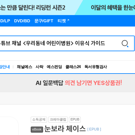
D/LP
DVD/BD
문구
/GIFT
티켓
독서유형검사
장안내
채널예스
사락
예스펀딩
클래스24
RBTI Lab
독서유형검사
AI 일문백답
의견 남기면 YES상품권!
소득공제
크레마클럽
EPUB
눈보라 체이스
[ EPUB ]
eBook