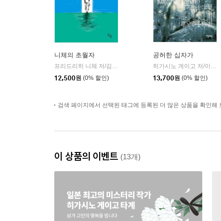
니체의 초월자
공허한 십자가
프리드리히 니체 저/김철 편역
히읏
히가시노 게이고 저/이선희 역
|
12,500
원
(0% 할인)
13,700
원
(0% 할인)
검색 페이지에서 선택된 태그에 등록된 더 많은 상품을 확인해 
이 상품의 이벤트
(13개)