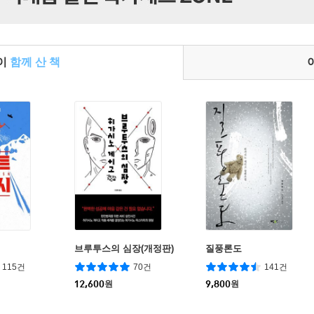
들이
함께 산 책
브루투스의 심장(개정판)
질풍론도
115건
70건
141건
12,600
원
9,800
원