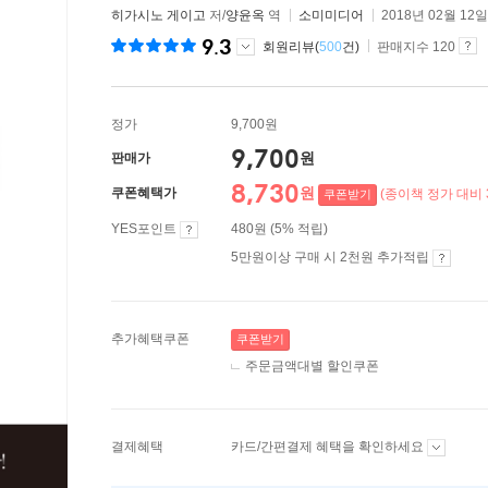
히가시노 게이고
저/
양윤옥
역
소미미디어
2018년 02월 12일
9.3
회원리뷰(
500
건)
판매지수 120
정가
9,700원
9,700
원
판매가
8,730
원
쿠폰혜택가
(종이책 정가 대비 
쿠폰받기
YES포인트
480원 (5% 적립)
5만원이상 구매 시 2천원 추가적립
추가혜택쿠폰
쿠폰받기
주문금액대별 할인쿠폰
결제혜택
카드/간편결제 혜택을 확인하세요