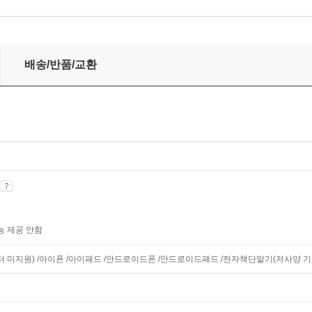
배송/반품/교환
기
능 제공 안함
니터 미지원) /아이폰 /아이패드 /안드로이드폰 /안드로이드패드 /전자책단말기(저사양 기기 