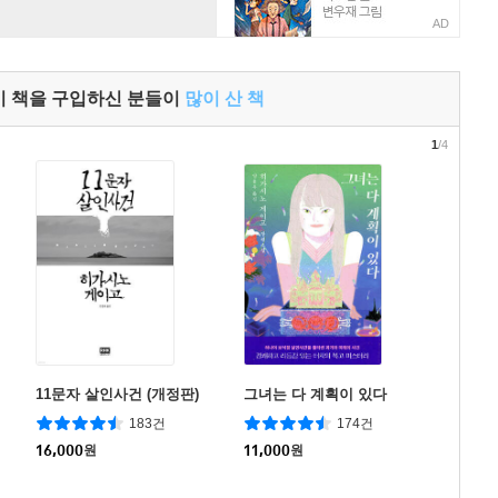
AD
이 책을 구입하신 분들이
많이 산 책
1
/4
11문자 살인사건 (개정판)
그녀는 다 계획이 있다
183건
174건
16,000
원
11,000
원