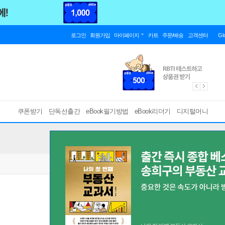
로그인
회원가입
마이페이지
카트
주문/배송
고객센터
Gl
쿠폰받기
단독선출간
eBook필기방법
eBook리더기
디지털머니