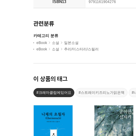
ISBN13
9791161904276
관련분류
카테고리 분류
eBook
소설
일본소설
eBook
소설
추리/미스터리/스릴러
이 상품의 태그
#크레마클럽에있어요
#스트레이키즈리노가읽은책
#