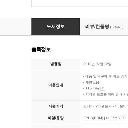
눈보라 체이스
도서정보
리뷰/한줄평
(121/379)
품목정보
발행일
2018년 02월 12일
배송 없이 구매 후 바로 읽
제한없음
이용안내
TTS 가능
저작권 보호를 위해 인쇄 기
지원기기
크레마 /PC(윈도우 - 4K 모
파일/용량
EPUB(DRM) | 41.05MB