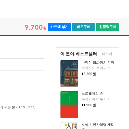
9,700
카트에 넣기
바로구매
원클릭구매
원
이 분야 베스트셀러
더보기
나미야 잡화점의 기적
히가시노 게이고 저/양윤옥 역
13,200
원
노르웨이의 숲
무라카미 하루키 저/양억관 역
11,900
원
사용 불가) /PC(Mac)
소설 신인간혁명 제8