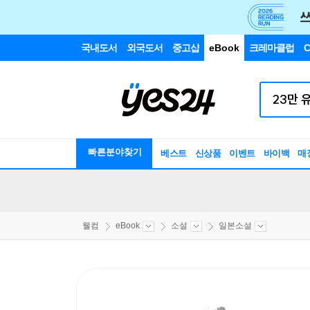
국내도서
외국도서
중고샵
eBook
크레마클럽
C
빠른분야찾기
베스트
신상품
이벤트
바이백
매
웰컴
eBook
소설
일본소설