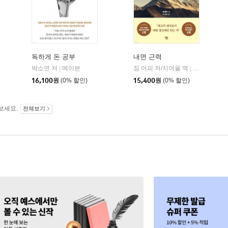
독하게 돈 공부
내면 근력
자음과모음
박소연 저
메이븐
짐 머피 저/지여울 역
윌북(willboo
|
|
|
16,100
원
(0% 할인)
15,400
원
(0% 할인)
보세요.
전체보기