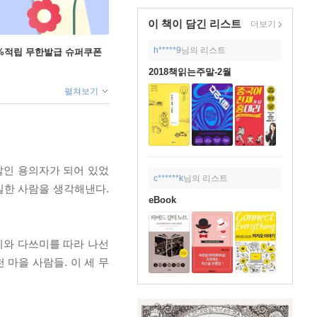
이 책이 담긴
리스트
더보기
h*****9
님의 리스트
+5%적립 무한발급 슈퍼쿠폰
2018책읽는주말-2월
펼쳐보기
살인 용의자가 되어 있었
c******k
님의 리스트
일한 사람을 생각해낸다.
eBook
미와 다쓰미를 따라 나선
마을 사람들. 이 세 무