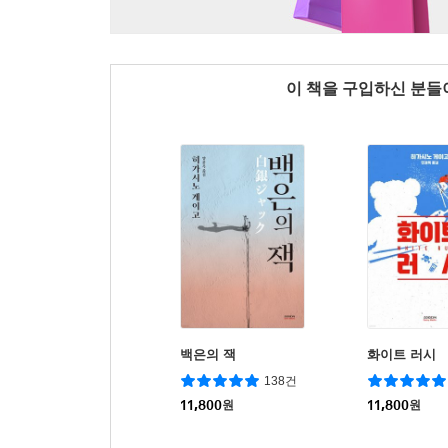
이 책을 구입하신 분
백은의 잭
화이트 러시
138건
11,800
원
11,800
원