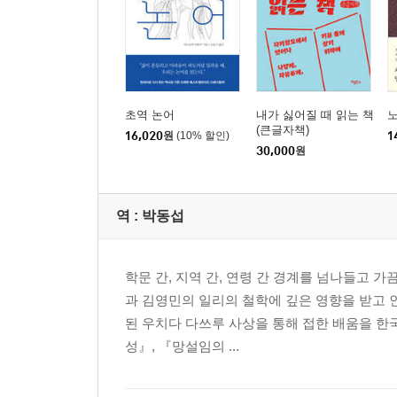
초역 논어
내가 싫어질 때 읽는 책
(큰글자책)
16,020
원
(10% 할인)
1
30,000
원
역 :
박동섭
학문 간, 지역 간, 연령 간 경계를 넘나들고 
과 김영민의 일리의 철학에 깊은 영향을 받고 인
된 우치다 다쓰루 사상을 통해 접한 배움을 
성』, 『망설임의 ...