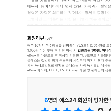
배우자. 동아시아에서 쉽지 않은, 가족과의 절연
경험은 ‘자립은 의존하는 것’이라는 명제를 증명하
그렇다면 그 ‘의존하는 자립’은 어떻게 하는 걸까요?
저자의 설명은 자세합니다. 저자가 ‘의존하는 자립’
마지막으로 성장이지요. 가장 중요한 핵심인 자립
회원리뷰
올바르게 봐 주지 않는 사람과의 관계, 경제적으
(6건)
저자는 다시 앞을 봅니다. 그 앞에는 결국 우리가 자
매주 10건의 우수리뷰를 선정하여 YES포인트 3만원을 드
3,000원 이상 구매 후 리뷰 작성 시
일반회원 300원, 마니아
자기혐오를 또렷하게 바라보도록 합니다. 자기혐오를
eBook은 다운로드 후 작성한 리뷰만 YES포인트 지급됩니
클래스는 첫번째 회차 주문확정 시점부터 마지막 회차 주문
스스로 바라는 방향으로 자라는 성장을 위해
사락 독서모임으로 진행된 클래스는 사락 독서모임 게시판
자립은 결국 성장을 바랍니다. 나 자신의 진정한
eBook 페이백, CD/LP, DVD/Blu-ray, 패션 및 판매금
길은 나의 성장이어야 하는 것이죠. 계속 꿈을 꾸
아니라고, 저자는 단호하게 말합니다. 그 앞을 막는
집요할 정도로 ‘잘 사는 나의 삶’을 탐구하고 파
보이지 않는 누구에게나 꼭 필요한 안내서입니다. 이
6
명의 예스24 회원이 평가한