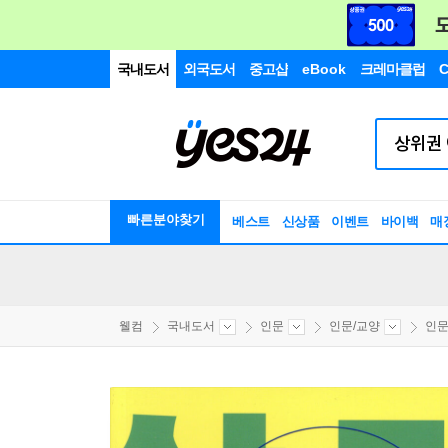
국내도서
외국도서
중고샵
eBook
크레마클럽
C
빠른분야찾기
베스트
신상품
이벤트
바이백
매
웰컴
국내도서
인문
인문/교양
인