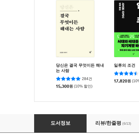
당신은 결국 무엇이든 해내
일류의 조건
는 사람
284건
17,820
원
(10
15,300
원
(10% 할인)
단단한 삶
도서정보
리뷰/한줄평
(6/13)