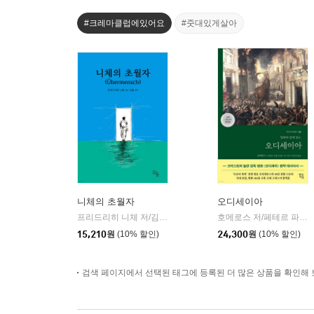
#크레마클럽에있어요
#줏대있게살아
니체의 초월자
오디세이아
프리드리히 니체 저/김철 편역
히읏
호메로스 저/페테르 파울 루벤스 그림/박문재 역
|
15,210
원
(10% 할인)
24,300
원
(10% 할인)
검색 페이지에서 선택된 태그에 등록된 더 많은 상품을 확인해 