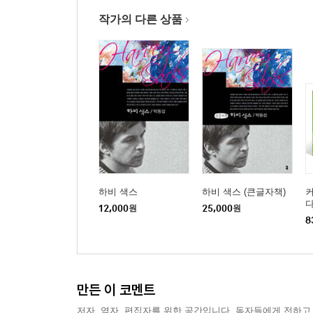
작가의 다른 상품
하비 색스
하비 색스 (큰글자책)
커
다
12,000
원
25,000
원
정
8
만든 이 코멘트
저자, 역자, 편집자를 위한 공간입니다. 독자들에게 전하고