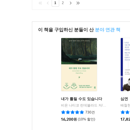
1
2
이 책을 구입하신 분들이 산
분야 연관 책
내가 틀릴 수도 있습니다
심연
비욘 나티코 린데블라드 저/토마스 산체스 그림/박미경 역
배철현
730건
16,200
원
(10% 할인)
17,8