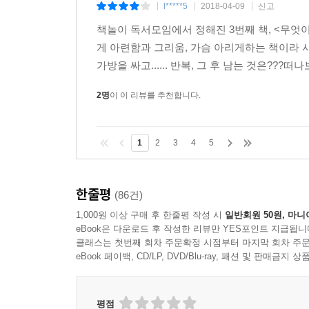
l*****5
2018-04-09
신고
|
|
|
책놀이 독서모임에서 정해진 3번째 책, <무엇
게 아련함과 그리움, 가슴 아리게하는 책이라 사
가방을 싸고...... 반복, 그 후 남는 것은???
2명
이 이 리뷰를 추천합니다.
1
2
3
4
5
한줄평
(86건)
1,000원 이상 구매 후 한줄평 작성 시
일반회원 50원, 마니
eBook은 다운로드 후 작성한 리뷰만 YES포인트 지급됩니
클래스는 첫번째 회차 주문확정 시점부터 마지막 회차 주문
eBook 페이백, CD/LP, DVD/Blu-ray, 패션 및 판매금
평점