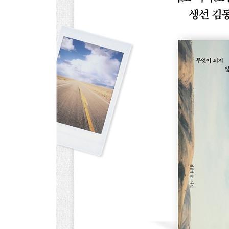
그때 새 언어가 내 안으로 들어왔다 142
적당한 때 말해줄래 148
지금 이 순간 그 사람은 150
말라가에서 볼래요? 152
나의 잿빛 4월 160
방콕에서 완벽한 겨울 보내기 166
낯선 곳에서 일상을 보낸다는 건 170
다음에는 여행 동행으로 만나자 178
한 박자 느린 사람의 빛나는 순간 182
막 시작된 또 다른 10년을 위하여 188
당신이 길 위에서 보게 될 것 193
지금이 당신이 집으로 돌아갈 때 196
3 돌아온다
그때 가서 같이 살자 202
어디서 오셨어요? 204
충분한 것 같지 않아 208