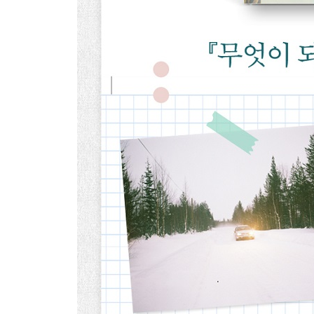
귀한 건 그런 식으로 사라지면 안 된다 210
나는 울었다 214
얼마나 좋을까? 218
사는 건 귀찮은 것 220
나를 놓지 않기를 224
그런 개가 있었다 228
그 사람에게 지금 이 햇살을 231
그녀의 집에서 234
그걸 만난 건 행운이었다 239
독서 모임 ‘시간을 좀 주세요’ 246
잠시라도 나를 의심하기 시작하면 251
배워야 했다 256
마지막으로 하고 싶은 말 258
그때는 가고 지금이 왔다 261
당연히 사라질 나를 위한 부고 266
그럼에도 무엇이 되고 싶다 272
Epilogue. 결국 마지막에 남는 것 279