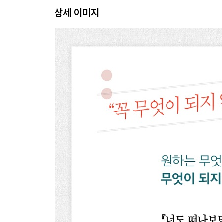
내가 바람이 되어 이 도시 위로 불고 있다 54
상세 이미지
사진 찍는 게 시큰둥해졌습니다 58
케루악이라고 부를게 64
동관 17층 134병동 35호실에서 70
내가 안 아팠을 때 74
내가 스스로를 유배시킨 곳 82
그랬다면 널 만나지 못했겠지 86
2 떠난다
어쨌건 저는 여행 작가입니다 92
첫날의 고독 96
그때 여행과 지금의 여행까지 104
이곳에서 살아가기 위해 108
몰래 버려두고 오기, 그리고 슬쩍 품에 담아오기 11
너에게서 내가 했던 말들을 들었을 때 120
그는 항상 다른 모습으로 온다 126
셋보다 좋은 둘, 그리고 둘보다 좋은 혼자 130
먹는 괴로움 135