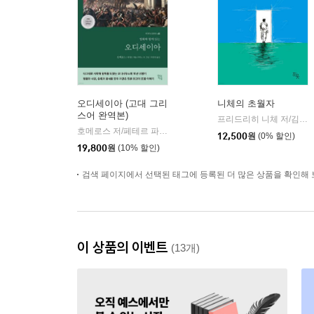
오디세이아 (고대 그리
니체의 초월자
스어 완역본)
프리드리히 니체 저/김철 편역
호메로스 저/페테르 파울 루벤스 그림/박문재 역
현대지성
|
12,500
원
(0% 할인)
19,800
원
(10% 할인)
검색 페이지에서 선택된 태그에 등록된 더 많은 상품을 확인해 
이 상품의 이벤트
(13개)