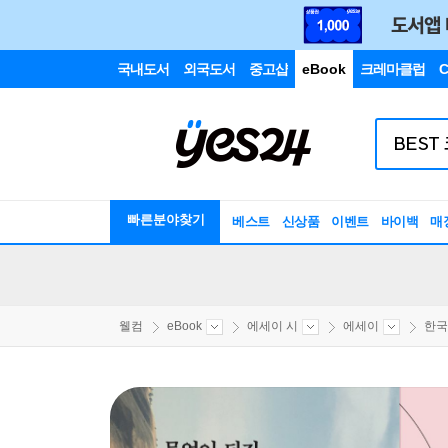
국내도서
외국도서
중고샵
eBook
크레마클럽
C
빠른분야찾기
베스트
신상품
이벤트
바이백
매
웰컴
eBook
에세이 시
에세이
한국