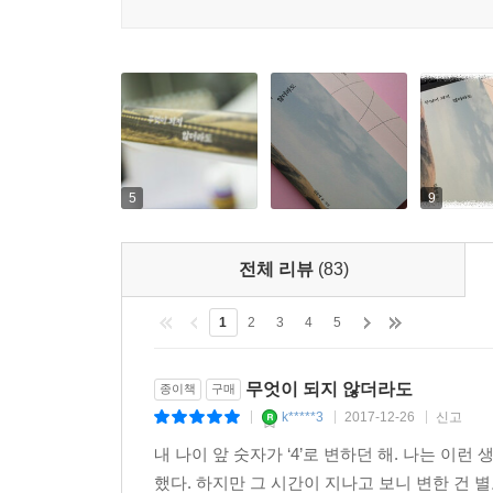
5
9
전체 리뷰
(83)
1
2
3
4
5
무엇이 되지 않더라도
종이책
구매
k*****3
2017-12-26
신고
|
|
|
내 나이 앞 숫자가 ‘4’로 변하던 해. 나는 이런
했다. 하지만 그 시간이 지나고 보니 변한 건 별