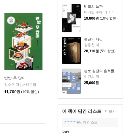
비밀의 들판
마거릿 주혜 리 저/장상미 역
19,800
원
(10% 할인)
분단의 시간
강응천 저
28,310
원
(5% 할인)
본토 결전의 흔적들
이완희 저
반반 무 많이
25,000
원
김소연 저
서해문집
|
11,700
원
(10% 할인)
이 책이 담긴
리스트
더보기
h*******e
님의 리스트
buy