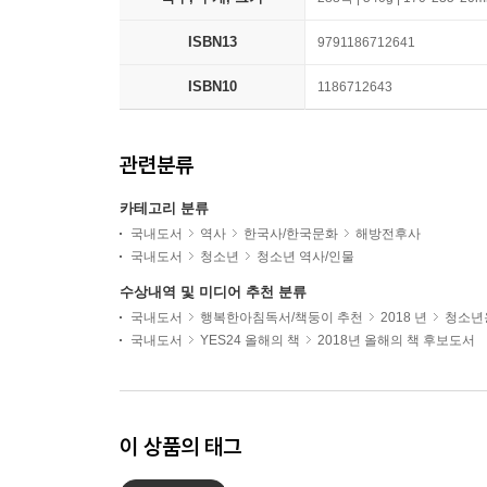
ISBN13
9791186712641
ISBN10
1186712643
관련분류
카테고리 분류
국내도서
역사
한국사/한국문화
해방전후사
국내도서
청소년
청소년 역사/인물
수상내역 및 미디어 추천 분류
국내도서
행복한아침독서/책둥이 추천
2018 년
청소년용
국내도서
YES24 올해의 책
2018년 올해의 책 후보도서
이 상품의 태그