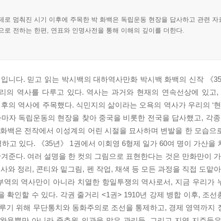
제로 멈춰진 시기 이후에 주목한 박 화백은 독립운동 현장을 답사하고 관련 
으로 전하는 한편, 연표와 인명사전을 통해 이해의 깊이를 더한다.
도서입니다. 믿고 읽는 박시백의 대하역사만화 박시백 화백의 신작 《3
 우리의 역사를 다루고 있다. 역사는 과거와 현재의 연속선상에 있고,
의 역사에 주목했다. 식민지의 삶이라는 오욕의 역사가 우리의 ‘현
마자 독립운동의 현장을 찾아 중국을 비롯한 전국을 답사했고, 각종
박 화백은 전작에서 이성계의 어린 시절을 묘사하며 변발을 한 모습으로 
고 있다. 《35년》 1권에서 이회영 6형제 일가 60여 명이 가산을
안겨준다. 여러 설명을 한 컷의 그림으로 표현한다는 것은 만화만이 가
사와 정리, 콘티와 밑그림, 펜 작업, 채색 등 모든 과정을 직접 도맡
부역의 역사만이 아니라 치열한 항일투쟁의 역사로서, 지금 우리가 
 확인할 수 있다. 각권 줄거리 <1권> 1910년 강제 병합 이후, 
이루기 위해 무단통치와 동화주의로 조선을 통제하고, 경제 영역까지
이완용뿐만 아니라 중추원 의관을 맡은 관리들, 그리고 지역 지주들