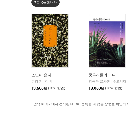
#한국근현대사
소년이 온다
뭉우리돌의 바다
한강 저
창비
김동우 글사진
수오서재
|
|
13,500
원
(10% 할인)
18,000
원
(10% 할인)
검색 페이지에서 선택된 태그에 등록된 더 많은 상품을 확인해 