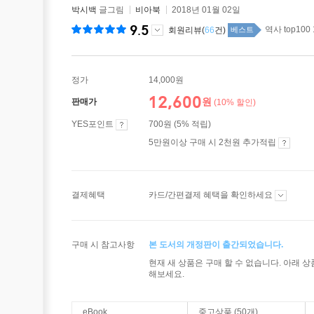
박시백
글그림
비아북
2018년 01월 02일
9.5
역사 top100
회원리뷰(
66
건)
베스트
정가
14,000원
12,600
원
판매가
(10% 할인)
YES포인트
700원 (5% 적립)
5만원이상 구매 시 2천원 추가적립
결제혜택
카드/간편결제 혜택을 확인하세요
구매 시 참고사항
본 도서의 개정판이 출간되었습니다.
현재 새 상품은 구매 할 수 없습니다. 아래 
해보세요.
eBook
중고상품 (50개)