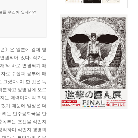
자료를 수집해 일제강점
5년》은 일본에 강제 병
 연결되어 있다. 작가는
재’와 바로 연결되기 때
 자료 수집과 공부에 매
그렸다. 이 한 컷은 독
 처분하고 망명길에 오르
지는 매력이다. 박 화백
아 했기 때문에 일정은 더
누리는 민주공화국을 탄
조선총독부는 조선을 식민지
 장악하며 식민지 경영의
은 대다수 부역자의 길을