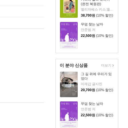
(완전 복원판)
엘리자베스 키스,엘스펫 키스 로버트슨 스콧 저/송영달 역
38,700
원
(10% 할인)
무덤 찾는 남자
안준범 저
22,500
원
(10% 할인)
이 분야 신상품
더보기
그 길 위에 우리가 있
었다
이재갑 글사진
20,700
원
(10% 할인)
무덤 찾는 남자
안준범 저
22,500
원
(10% 할인)