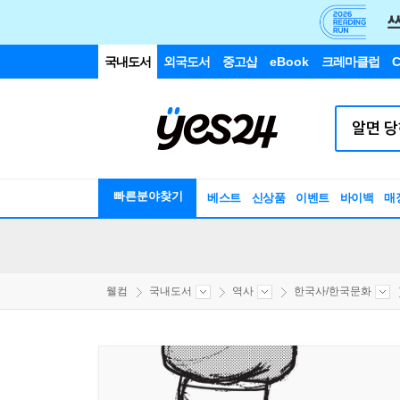
국내도서
외국도서
중고샵
eBook
크레마클럽
C
빠른분야찾기
베스트
신상품
이벤트
바이백
매
웰컴
국내도서
역사
한국사/한국문화