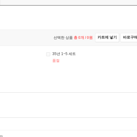
카트에 넣기
바로구
선택한 상품
총
0
개 /
0
원
35년 1~5 세트
품절
mm