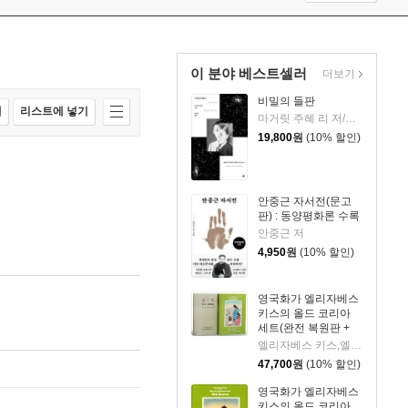
이 분야 베스트셀러
더보기
비밀의 들판
매
리스트에 넣기
마거릿 주혜 리 저/장상미 역
19,800
원
(10% 할인)
안중근 자서전(문고
판) : 동양평화론 수록
안중근 저
4,950
원
(10% 할인)
영국화가 엘리자베스
키스의 올드 코리아
세트(완전 복원판 +
원서 복원판)
엘리자베스 키스,엘스펫 키스 로버트슨 스콧 저/송영달 역
47,700
원
(10% 할인)
영국화가 엘리자베스
키스의 올드 코리아