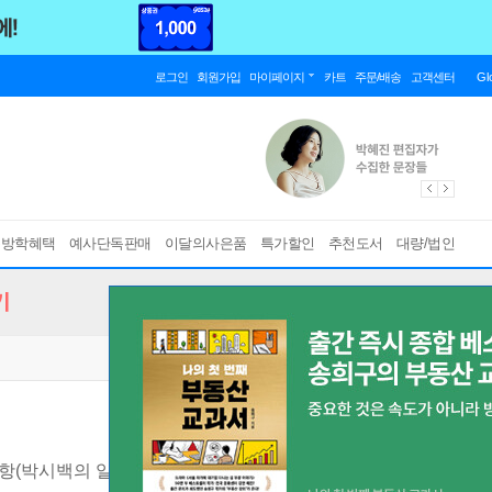
로그인
회원가입
마이페이지
카트
주문/배송
고객센터
Gl
름방학혜택
예사단독판매
이달의사은품
특가할인
추천도서
대량/법인
기
 저항(박시백의 일제강점기 역사만화)