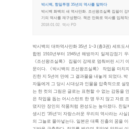
박시백, 항일투쟁 35년의 역사를 말하다
박시백 화백의 새 역사만화. 조선왕조실록 집필이 강
기의 역사를 재구성했다. 책은 만화로 역사를 입체적
2018.01.02.
역사 PD
박시백의 대하역사만화 35년 1~3 (총3권) 세트
합된 1910년부터 1945년 해방까지 일제강점기
《조선왕조실록》 집필이 강제로 멈춰버린 시기 이후
문이다. 《박시백의 조선왕조실록》 작업을 마치자
진한 지 5년여 만에 그 결과물을 내놓게 되었다. 
자들에게 그 당시 시대상과 인물을 압축적으로 설명하
는 한 컷의 그림은 글로는 표현할 수 없는 감동을 
은 작업을 돕는 어시스턴트 한 명 두지 않고 자료 조
뎠지만 장인의 작품처럼 완성도는 높아졌다. 친일
생시킨 ‘35년’이 자랑스러운 우리의 역사라는 사실을
의 그늘로 몰아넣는다. 일본은 대륙 진출의 꿈을 
기반을 구축한다. 작위를 받으며 친일에 앞장선 