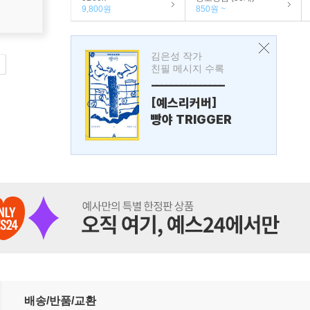
9,800원
850원 ~
김은성 작가
친필 메시지 수록
---------------
[예스리커버]
빵야 TRIGGER
배송/반품/교환