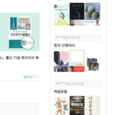
s*****t
님의 리스트
한국 근현대사
』 출간 기념 랜드마크 북
펼쳐보기
m******a
님의 리스트
독립운동