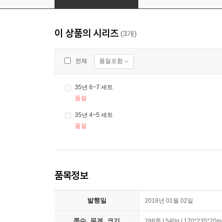
이 상품의 시리즈
(3개)
품절포함
전체
35년 6~7 세트
품절
35년 4~5 세트
품절
품목정보
발행일
2018년 01월 02일
쪽수, 무게, 크기
288쪽 | 540g | 170*235*20