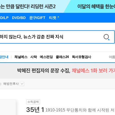
D/LP
DVD/BD
문구
/GIFT
티켓
장안내
채널예스
사락
예스펀딩
클래스24
독서유형검사
여
RBTI Lab
독서유형검사
박혜진 편집자의 문장 수집,
채널예스 1화 보러 가
해방전후사
소득공제
35년 1
1910-1915 무단통치와 함께 시작된