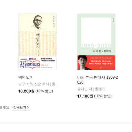
백범일지
나의 한국현대사 1959-2
020
김구 저/도진순 주해
돌베개
|
유시민 저
돌베개
|
10,800
원
(10% 할인)
17,100
원
(10% 할인)
보세요.
전체보기