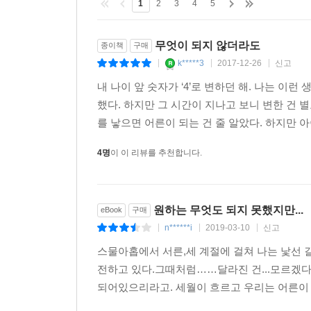
나는 정말 완벽한 문장을 써보고 싶다. 길지 않아도
1
2
3
4
5
--- p.269
무엇이 되지 않더라도
종이책
구매
예전이나 지금이나 나는 애매하다.
k*****3
2017-12-26
신고
|
|
|
시간이 흐르면 조금은 명확해질 거라 생각했는데 그
내 나이 앞 숫자가 ‘4’로 변하던 해. 나는 이런
그래도 그땐 몰랐지만 지금은 알게 된 게 있다.
했다. 하지만 그 시간이 지나고 보니 변한 건 별
문제는 결코 사라지지 않는다는 것.
를 낳으면 어른이 되는 건 줄 알았다. 하지만 아
새로운 문제가 이전의 문제를 덮을 뿐이라는 것 .
그리고 문제가 해결되지 않더라도 그냥 안고 살아갈 
4명
이 이 리뷰를 추천합니다.
조금 더 나은 내가 되기를 바란다.
조금 더 세상이 나를 받아들여주기를 바란다.
조금 더 세상이 살기 쉬운 곳이 되기를 바란다.
원하는 무엇도 되지 못했지만..
eBook
구매
n******i
2019-03-10
신고
|
|
|
--- p.274
스물아홉에서 서른,세 계절에 걸쳐 나는 낯선 길
전하고 있다.그때처럼……달라진 건...모르겠다.
되어있으리라고. 세월이 흐르고 우리는 어른이 되어