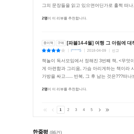
그의 문장들을 읽고 있으면어딘가로 훌쩍 떠나고
2명
이 이 리뷰를 추천합니다.
[파블14-4월] 여행 그 아림에 
종이책
구매
l*****5
2018-04-09
신고
|
|
|
책놀이 독서모임에서 정해진 3번째 책, <무엇
게 아련함과 그리움, 가슴 아리게하는 책이라 사
가방을 싸고...... 반복, 그 후 남는 것은???
2명
이 이 리뷰를 추천합니다.
1
2
3
4
5
한줄평
(86건)