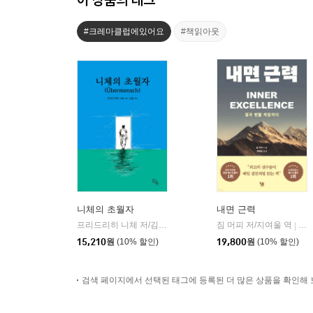
#크레마클럽에있어요
#책읽아웃
니체의 초월자
내면 근력
프리드리히 니체 저/김철 편역
히읏
짐 머피 저/지여울 역
윌북(
|
|
15,210
원
(10% 할인)
19,800
원
(10% 할인)
검색 페이지에서 선택된 태그에 등록된 더 많은 상품을 확인해 