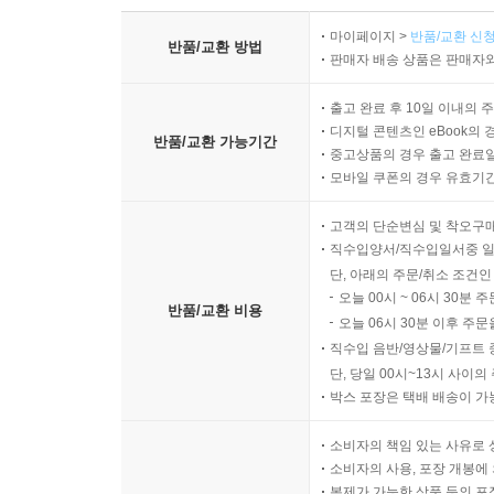
마이페이지 >
반품/교환 신청
반품/교환 방법
판매자 배송 상품은 판매자와
출고 완료 후 10일 이내의 
디지털 콘텐츠인 eBook의 
반품/교환 가능기간
중고상품의 경우 출고 완료일
모바일 쿠폰의 경우 유효기간(
고객의 단순변심 및 착오구
직수입양서/직수입일서중 일
단, 아래의 주문/취소 조건인
오늘 00시 ~ 06시 30분 
반품/교환 비용
오늘 06시 30분 이후 주문
직수입 음반/영상물/기프트 
단, 당일 00시~13시 사이
박스 포장은 택배 배송이 가
소비자의 책임 있는 사유로 
소비자의 사용, 포장 개봉에 
복제가 가능한 상품 등의 포장을 