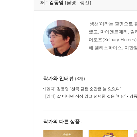
저 :
김동영
(필명 : 생선)
‘생선’이라는 필명으로 
했고, 마이앤트메리, 
어로즈(Xdinary He
해 델리스파이스, 이한철,
작가와 인터뷰
(3개)
[읽다]
김동영 “천국 같은 순간은 늘 있었다”
[읽다]
잘 다니던 직장 잃고 선택한 것은 ‘떠남’ - 김
작가의 다른 상품