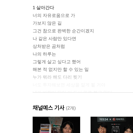
1 살아간다
너의 자유로움으로 가
가보지 않은 길
그건 참으로 완벽한 순간이겠지
나 같은 사람만 있다면
상처받은 곰처럼
나의 하루는
그렇게 살고 싶다고 했어
해본 적 없지만 할 수 있는 일
누가 뭐라 해도 다리 찢기
너도 투자해보면 세상을 알게 될 거야
내가 바람이 되어 이 도시 위로 불고 있다
사진 찍는 게 시큰둥해졌습니다
채널예스 기사
케루악이라고 부를게
(2개)
동관 17층 134병동 35호실에서
내가 안 아팠을 때
내가 스스로를 유배시킨 곳