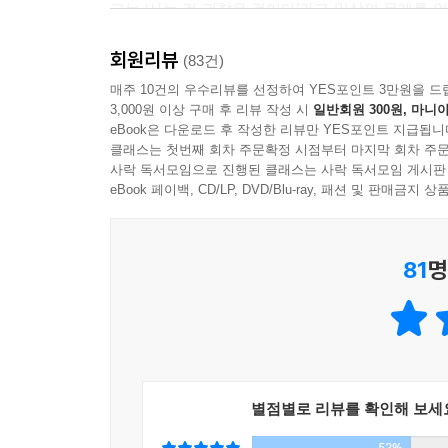
그는 ‘사는 건 귀찮은 것이다’라고 일상의 무게를 
내가 솔직하려고 해서 그나마 다행이야.
선 사람이 보여주는 가볍고 담담한 유머를 말갛게 담
예전에는 감정의 소용돌이 속에서 나도 내가 어떤 
회원리뷰
(83건)
할 수 있어.
그의 일상은 교과서에 실릴 만큼 알차고, 여느 청춘
매주 10건의 우수리뷰를 선정하여 YES포인트 3만원을 드
만약 예전처럼 내가 순간의 감정 속에 살았다면 나는 널 
3,000원 이상 구매 후 리뷰 작성 시
일반회원 300원, 마니아
걸 하고 있지만 티도 안 나고, 앞으로 계속 이런 식
eBook은 다운로드 후 작성한 리뷰만 YES포인트 지급됩니
내게 여행은 떠남과 돌아옴이다. 어딘가로 떠났다가 
클래스는 첫번째 회차 주문확정 시점부터 마지막 회차 주문
그는 말한다. 목적도 없이 가던 길을 잃어 조금 더
사락 독서모임으로 진행된 클래스는 사락 독서모임 게시판
리되고 풍부해진 기분이 든다. 더 먼 곳으로 갈수록
일이 정확하게 무엇을 위한 것인지 모르지만 그래도
eBook 페이백, CD/LP, DVD/Blu-ray, 패션 및 판매금
문, 그리고 내 방문을 열었을 때 밀려오는 익숙함을 나
이미 그의 일상 속 기록이 증명한다. “우리가 보낸
문득 오랜 옛날, 아직 우리가 사람이기보다는 짐승에
81
명
은 어떤 마음으로 저 별들을 올려다봤을지 궁금해졌
어쩌면 나처럼 고독을 느꼈을지도 모른다.
그들 중 한 사람은 무리에서 슬며시 떨어져 나와 
무게를 가슴으로 느끼며 자신이 아프다고 생각했을지도
별빛 아래서 말이다. --- p.100
별점별로 리뷰를 확인해 보세
그리고 우리는 다른 누군가를 사랑하지 않으면 외롭
53%