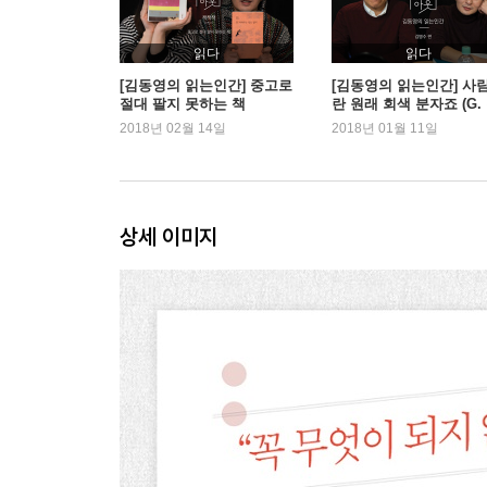
그랬다면 널 만나지 못했겠지
읽다
읽다
2 떠난다
[김동영의 읽는인간] 중고로
[김동영의 읽는인간] 사
절대 팔지 못하는 책
란 원래 회색 분자죠 (G.
어쨌건 저는 여행 작가입니다
병수 정신과전문의)
2018년 02월 14일
2018년 01월 11일
첫날의 고독
그때 여행과 지금의 여행까지
이곳에서 살아가기 위해
몰래 버려두고 오기, 그리고 슬쩍 품에 담아오기
상세 이미지
너에게서 내가 했던 말들을 들었을 때
그는 항상 다른 모습으로 온다
셋보다 좋은 둘, 그리고 둘보다 좋은 혼자
먹는 괴로움
그때 새 언어가 내 안으로 들어왔다
적당한 때 말해줄래
지금 이 순간 그 사람은
말라가에서 볼래요?
나의 잿빛 4월