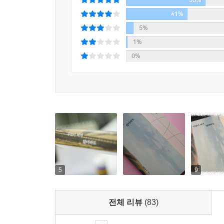
우리는 뭐든 배워야 했다. 실수와 사건, 그리고 경험을
41%
5%
나는 매일매일 시간과 이별하는 중이다. 그건 그리 
1%
아차리는 사람이다. 내게 지나간 시간은 아름답게
0%
기억하는 경향이 있다. 언제까지나 그럴 것이다. 지
별로다.
하지만 나이가 든다면 분명 지금보다 지난 시간이 더
--- p.263
나의 세계에서는 내가 제일 힘든 사람이었다. 세상은
다.
나는 사는 게 서툴렀다. 살다 보면 괜찮아질 줄 알
실수의 연속이었고 후회의 나날이었다. 그렇지만 살다
5
9
구에게나 공평하다는 걸. --- p.267
나는 아버지보다 더 오래 살고 싶다. 그는 혹독한 이
전체 리뷰
(83)
issey)보다 오래 살고 싶다. 그의 노래를 더 많