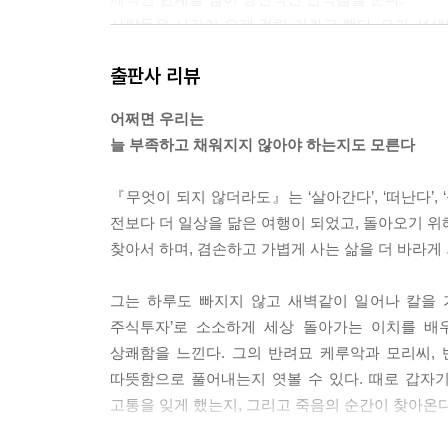
사람들은 시간이 오래 걸릴 거라고 했다. 요가 선생
능한 한 빠른 시간 내에 완벽하게 다리를 찢는 것이다. -
출판사 리뷰
비록 지금 우리는 이렇게 초라하고
어쩌면 우리는
앞으로도 계속 이런 식으로 대책 없이 살아갈지도 
늘 부족하고 채워지지 않아야 하는지도 모른다
모두 우리가 선택한 것이니까
후회하지 않고 지치지 않고 의심하지 않으며
『무엇이 되지 않더라도』는 ‘살아간다’, ‘떠난다’,
우리는 그렇게 잘 살고 싶다. --- p.41
전보다 더 일상을 닮은 여행이 되었고, 돌아오기 위해
찾아서 하며, 겸손하고 가볍게 사는 삶을 더 바라게
모리씨와 오로라는 잘 지내고 있다. 여전히 바보짓을
자와 네가 좋아하는 방석은 건들지 않고 그대로 내버
그는 하루도 빠지지 않고 새벽같이 일어나 칼을 
케루악, 넌 좋은 고양이였다.
주식투자’로 소소하게 세상 돌아가는 이치를 배
날 사랑해줬고,
상쾌함을 느낀다. 그의 반려묘 케루악과 모리씨,
날 기다려줬고,
따뜻함으로 풀어내는지 엿볼 수 있다. 때로 갑자기
무엇보다 넌 항상 나를 바라봐줬으니.
고통을 잊게 했는지, 그리고 죽음의 순간이 찾아온
안녕, 나의 케루악(2014년 2월~2017년 1월) --- p.67