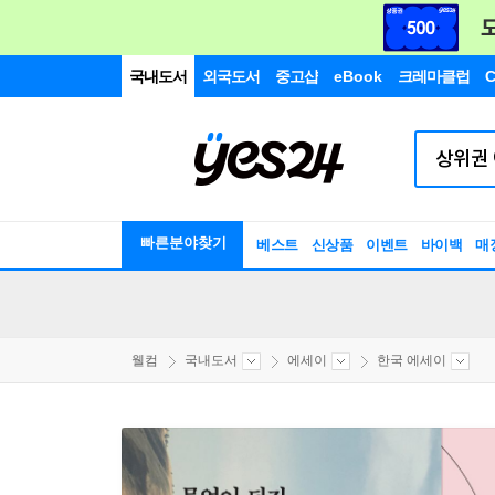
국내도서
외국도서
중고샵
eBook
크레마클럽
C
빠른분야찾기
베스트
신상품
이벤트
바이백
매
웰컴
국내도서
에세이
한국 에세이