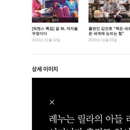
읽다
읽다
[워맨스 특집] 잘 봐, 여자들
출판인 김언호 “책은 새
우정이다
운 세계에 눈뜨는 힘”
2021년 11월 12일
2020년 11월 03일
상세 이미지