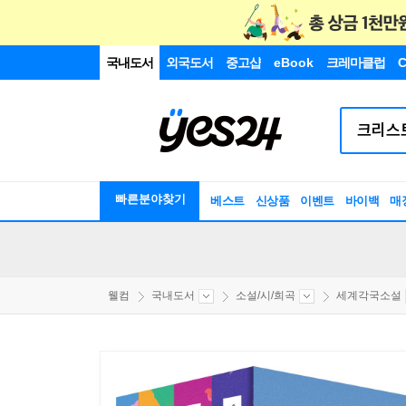
국내도서
외국도서
중고샵
eBook
크레마클럽
C
빠른분야찾기
베스트
신상품
이벤트
바이백
매
웰컴
국내도서
소설/시/희곡
세계각국소설