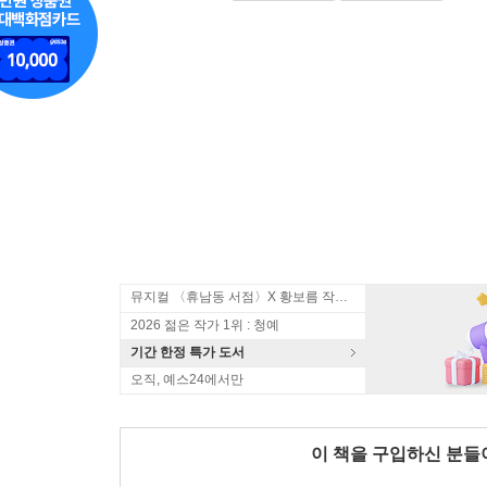
뮤지컬 〈휴남동 서점〉X 황보름 작가 북토크
2026 젊은 작가 1위 : 청예
기간 한정 특가 도서
오직, 예스24에서만
이 책을 구입하신 분