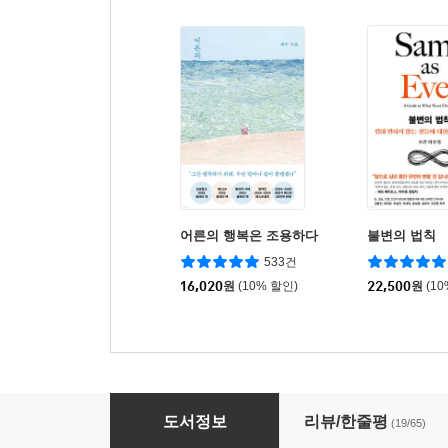
어른의 행복은 조용하다
불변의 법칙
533건
16,020
원
(10% 할인)
22,500
원
(1
나폴리 4부작 세트
도서정보
리뷰/한줄평
(19/65)