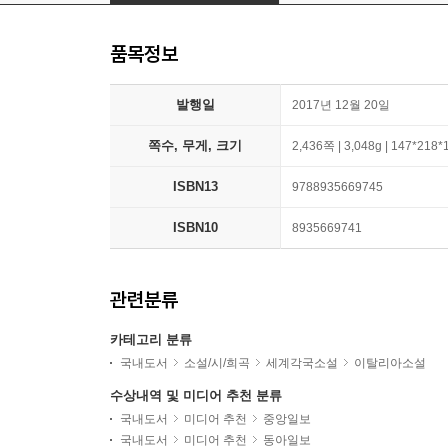
품목정보
발행일
2017년 12월 20일
쪽수, 무게, 크기
2,436쪽 | 3,048g | 147*218
ISBN13
9788935669745
ISBN10
8935669741
관련분류
카테고리 분류
국내도서
소설/시/희곡
세계각국소설
이탈리아소설
수상내역 및 미디어 추천 분류
국내도서
미디어 추천
중앙일보
국내도서
미디어 추천
동아일보