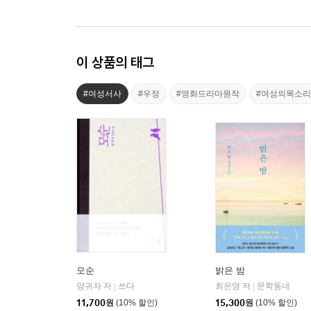
이 상품의 태그
#여성서사
#우정
#영화드라마원작
#여성의목소리
모순
밝은 밤
양귀자 저
쓰다
최은영 저
문학동네
|
|
11,700
원
(10% 할인)
15,300
원
(10% 할인)