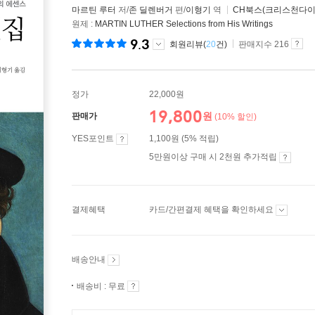
마르틴 루터
저/
존 딜렌버거
편/
이형기
역
CH북스(크리스천다이
원제 :
MARTIN LUTHER Selections from His Writings
9.3
회원리뷰(
20
건)
판매지수 216
정가
22,000원
19,800
원
판매가
(10% 할인)
YES포인트
1,100원 (5% 적립)
5만원이상 구매 시 2천원 추가적립
결제혜택
카드/간편결제 혜택을 확인하세요
배송안내
배송비 : 무료