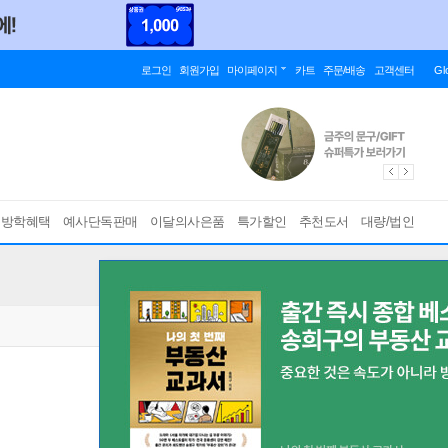
로그인
회원가입
마이페이지
카트
주문/배송
고객센터
Gl
름방학혜택
예사단독판매
이달의사은품
특가할인
추천도서
대량/법인