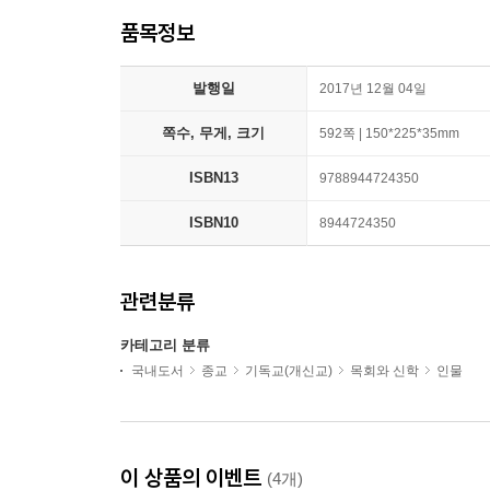
품목정보
발행일
2017년 12월 04일
쪽수, 무게, 크기
592쪽 | 150*225*35mm
ISBN13
9788944724350
ISBN10
8944724350
관련분류
카테고리 분류
국내도서
종교
기독교(개신교)
목회와 신학
인물
이 상품의 이벤트
(4개)