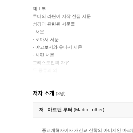
제Ⅰ부
루터의 라틴어 저작 전집 서문
성경과 관련된 서문들
- 서문
- 로마서 서문
- 야고보서와 유다서 서문
- 시편 서문
그리스도인의 자유
두 종류의 의
제Ⅱ부
저자 소개
갈라디아서 주석
(3명)
노예 의지론
저 :
마르틴 루터
(Martin Luther)
제Ⅲ부
요리문답에 관한 설교들, 1528
종교개혁자이자 개신교 신학의 아버지인 마르틴 
라이프치히의 플라이센부르크 성에서의 설교, 1539