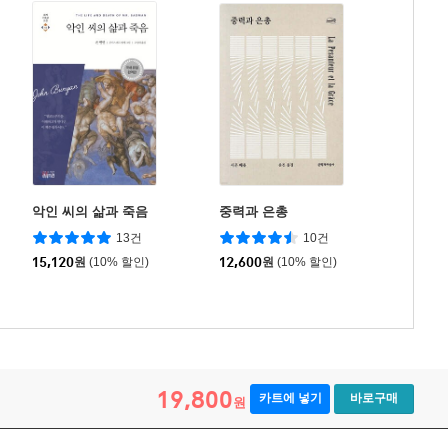
악인 씨의 삶과 죽음
중력과 은총
13건
10건
15,120
원
(10% 할인)
12,600
원
(10% 할인)
19,800
카트에 넣기
바로구매
원