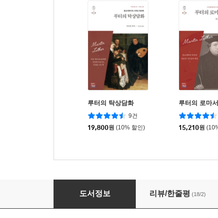
루터의 탁상담화
루터의 로마서
9건
19,800
원
(10% 할인)
15,210
원
(10
루터 선집
도서정보
리뷰/한줄평
(18/2)