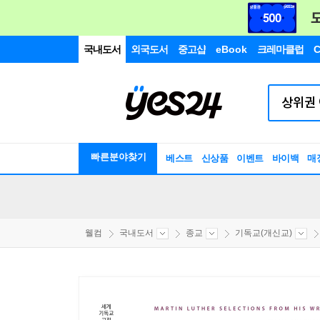
국내도서
외국도서
중고샵
eBook
크레마클럽
C
빠른분야찾기
베스트
신상품
이벤트
바이백
매
웰컴
국내도서
종교
기독교(개신교)