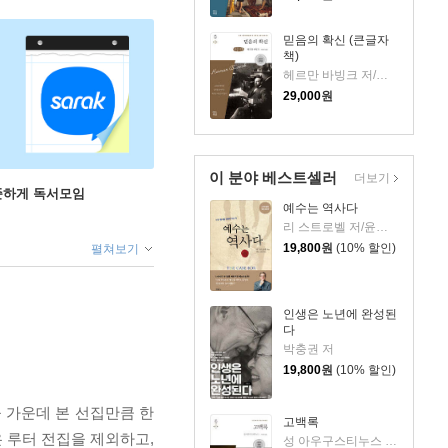
믿음의 확신 (큰글자
책)
헤르만 바빙크 저/임경근 역
29,000
원
이 분야 베스트셀러
더보기
꾸준하게 독서모임
예수는 역사다
리 스트로벨 저/윤관희,박중렬 역
19,800
원
(10% 할인)
펼쳐보기
인생은 노년에 완성된
다
박충권 저
19,800
원
(10% 할인)
 가운데 본 선집만큼 한
고백록
은 루터 전집을 제외하고,
성 아우구스티누스 저/박문재 역