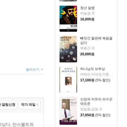
청년 칼뱅
하늘샘 저
16,000
원
빼앗긴 들판에 복음을
심다
백종근 저
20,000
원
하나님의 보부상
펼쳐보기
이태산,이대성,이동인 편저
17,100
원
(5% 할인)
신앙과 자유의 파수꾼
박조준
 알림신청
작가 파일
정일웅,김열 저
37,050
원
(5% 할인)
어났다. 만스펠트와