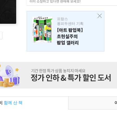
이미 소장하고 있다면 판매해 보세요!
프랑스
퐁피두센터 기획
[아트 팝업북]
초현실주의
팝업 갤러리
들이
함께 산 책