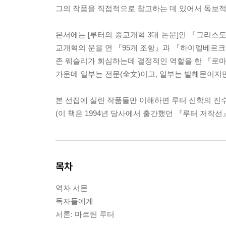
그의 작품을 직접적으로 참고하는 데 있어서 독보적
본서에는 [루터의 종교개혁 3대 논문]인 『그리스
교개혁의 문을 연 『95개 조항』과 『하이델베르크 
존 웨슬리가 회심하는데 결정적인 역할을 한 『로마서
가운데 일부는 전문(全文)이고, 일부는 발췌문이지만
본 선집에 실린 작품들만 이해하면 루터 신학의 진수
(이 책은 1994년 당사에서 출간했던 『루터 저작
목차
역자 서문
독자들에게
서론: 마르틴 루터