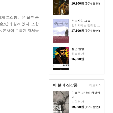
16,200
원
(10% 할인)
에게 호소함』은 물론 종
전능자의 그늘
文)이 실려 있다. 또한
엘리자베스 엘리엇 저/윤종석 역
. 본서에 수록된 저서들
17,100
원
(10% 할인)
청년 칼뱅
하늘샘 저
16,000
원
이 분야 신상품
더보기
인생은 노년에 완성된
다
박충권 저
19,800
원
(10% 할인)