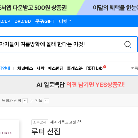
D/LP
DVD/BD
문구
/GIFT
티켓
독서유형검사
RBTI Lab
장안내
채널예스
사락
예스펀딩
클래스24
독서유형검사
여
AI 일문백답
의견 남기면 YES상품권!
목회와 신학
인물
세계기독교고전-35
소득공제
루터 선집