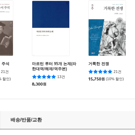
 주석
마르틴 루터 95개 논제(라
거룩한 전쟁
한대역/해제/역주본)
21건
21건
13건
% 할인)
15,750
원
(10% 할인)
8,300
원
배송/반품/교환