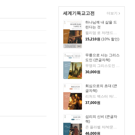
세계기독교고전
더보기
하나님께 내 삶을 드
린다는 것
윌리엄 로 저/앤드류 머레이 편/서문강 역
15,210
원
(10% 할인)
무릎으로 사는 그리스
도인 (큰글자책)
무명의 그리스도인 저/박문재 역
30,000
원
회심으로의 초대 (큰
글자책)
리처드 백스터 저/박문재 역
37,000
원
섭리의 신비 (큰글자
책)
존 플라벨 저/박문재 역
46,000
원