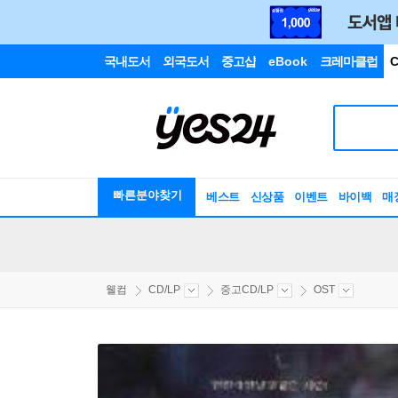
국내도서
외국도서
중고샵
eBook
크레마클럽
C
빠른분야찾기
베스트
신상품
이벤트
바이백
매
웰컴
CD/LP
중고CD/LP
OST