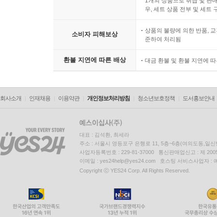
1개의 상품으로 취급 및 판매
우, 세트 상품 전부 및 세트
상품의 불량에 의한 반품, 교
소비자 피해보상
준하여 처리됨
환불 지연에 따른 배상
대금 환불 및 환불 지연에 
회사소개
인재채용
이용약관
개인정보처리방침
청소년보호정책
도서홍보안내
대표 : 김석환, 최세라
주소 : 서울시 영등포구 은행로 11, 5층~6층(여의도동,일신
사업자등록번호 : 229-81-37000 통신판매업신고 : 제 200
이메일 : yes24help@yes24.com 호스팅 서비스사업자 :
Copyright ⓒ YES24 Corp. All Rights Reserved.