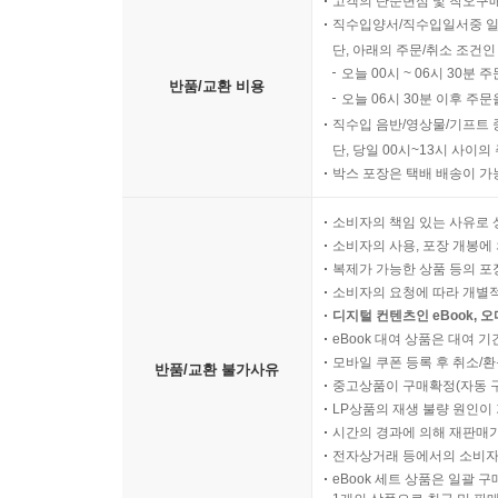
고객의 단순변심 및 착오구
직수입양서/직수입일서중 일
단, 아래의 주문/취소 조건인
오늘 00시 ~ 06시 30분 
반품/교환 비용
오늘 06시 30분 이후 주문
직수입 음반/영상물/기프트 
단, 당일 00시~13시 사이
박스 포장은 택배 배송이 가
소비자의 책임 있는 사유로 
소비자의 사용, 포장 개봉에 
복제가 가능한 상품 등의 포장을 
소비자의 요청에 따라 개별
디지털 컨텐츠인 eBook, 
eBook 대여 상품은 대여 기
모바일 쿠폰 등록 후 취소/환
반품/교환 불가사유
중고상품이 구매확정(자동 
LP상품의 재생 불량 원인이 기
시간의 경과에 의해 재판매가
전자상거래 등에서의 소비자
eBook 세트 상품은 일괄 