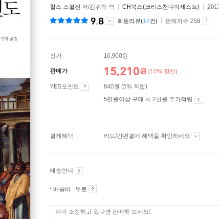
찰스 스펄전
저/
김귀탁
역
CH북스(크리스천다이제스트)
201
9.8
회원리뷰(
18
건)
판매지수 258
정가
16,900원
15,210
원
판매가
(10% 할인)
YES포인트
840원 (5% 적립)
5만원이상 구매 시 2천원 추가적립
결제혜택
카드/간편결제 혜택을 확인하세요
배송안내
배송비 : 무료
이미 소장하고 있다면 판매해 보세요!