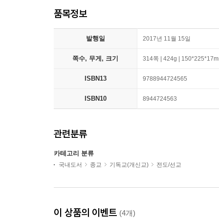
품목정보
발행일
2017년 11월 15일
쪽수, 무게, 크기
314쪽 | 424g | 150*225*17
ISBN13
9788944724565
ISBN10
8944724563
관련분류
카테고리 분류
국내도서
종교
기독교(개신교)
전도/선교
이 상품의 이벤트
(4개)