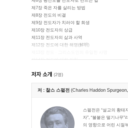
제6장 평신도를 전도자로 만드는 길
제7장 죽은 자를 살리는 방법
제8장 전도의 비결
제9장 전도자가 치러야 할 희생
제10장 전도자의 상급
제11장 전도자의 삶과 사역
제12장 전도에 대한 해명(解明)
제13장 전도 · 그리스도인의 유일한 사명
제14장 전도에 대한 지침
제15장 전도자에게 주는 자극
저자 소개
(2명)
저 :
찰스 스펄전
(Charles Haddon Spurg
스펄전은 “설교의 황태자”
자”, “불붙은 떨기나무
의 영향으로 어린 시절부터