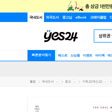
국내도서
외국도서
중고샵
eBook
크레마클럽
C
빠른분야찾기
베스트
신상품
이벤트
바이백
매
웰컴
국내도서
종교
기독교(개신교)