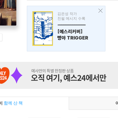
김은성 작가
친필 메시지 수록
---------------
[예스리커버]
빵야 TRIGGER
들이
함께 산 책