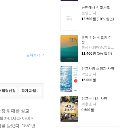
난민에서 선교사로
전명근 저
13,500
원
(10% 할인)
함께 걷는 선교의 여
정
권성찬,임태순,김철수,커크 J. 프랭클린,진마음,이성우,임만리,전승만 저
11,400
원
(5% 할인)
펼쳐보기
선교사의 소명과 사역
박남영 저
16,000
원
 알림신청
작가 파일
선교는 나의 사명
백용권 저
9,500
원
 가장 위대한 설교
 할아버지와 아버지
 받았다. 1851년