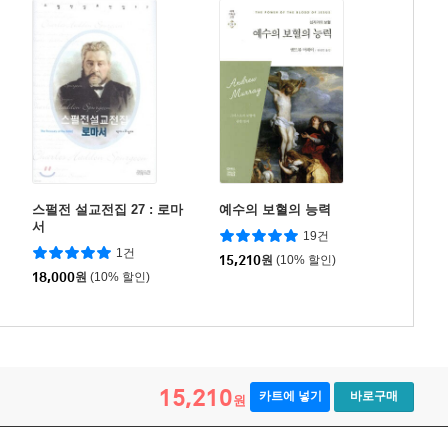
스펄전 설교전집 27 : 로마
예수의 보혈의 능력
서
19건
1건
15,210
원
(10% 할인)
18,000
원
(10% 할인)
15,210
카트에 넣기
바로구매
원