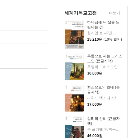
세계기독교고전
더보기
하나님께 내 삶을 드
린다는 것
윌리엄 로 저/앤드류 머레이 편/서문강 역
15,210
원
(10% 할인)
무릎으로 사는 그리스
도인 (큰글자책)
무명의 그리스도인 저/박문재 역
30,000
원
회심으로의 초대 (큰
글자책)
리처드 백스터 저/박문재 역
37,000
원
섭리의 신비 (큰글자
책)
존 플라벨 저/박문재 역
46,000
원