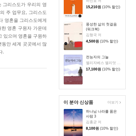
하진호 저
는 그리스도가 우리의 영
15,210
원
(10% 할인)
의 주 업무요, 그리스도
마다 영혼을 그리스도에게
풍성한 삶의 첫걸음
대한 영혼 구원자 가운데
(워크북)
김형국 저
고 있으며 영혼을 구원하
4,500
원
(10% 할인)
랫동안 세계 곳곳에서 많
다.
전능자의 그늘
엘리자베스 엘리엇 저/윤종석 역
17,100
원
(10% 할인)
이 분야 신상품
더보기
하나님 나라를 품은
사람 3
김홍균 저
8,100
원
(10% 할인)