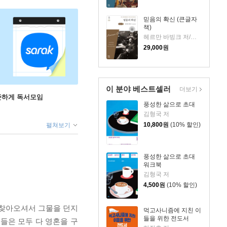
믿음의 확신 (큰글자
책)
헤르만 바빙크 저/임경근 역
29,000
원
이 분야 베스트셀러
더보기
꾸준하게 독서모임
풍성한 삶으로 초대
김형국 저
10,800
원
(10% 할인)
펼쳐보기
풍성한 삶으로 초대
워크북
김형국 저
4,500
원
(10% 할인)
에 찾아오셔서 그물을 던지
먹고사니즘에 지친 이
들을 위한 전도서
들은 모두 다 영혼을 구