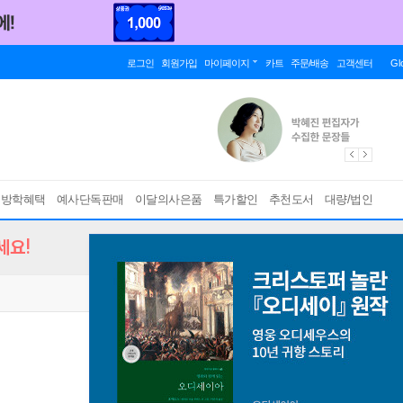
로그인
회원가입
마이페이지
카트
주문/배송
고객센터
Gl
름방학혜택
예사단독판매
이달의사은품
특가할인
추천도서
대량/법인
세요!