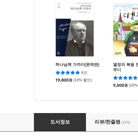
하나님께 가까이(완역판)
열정의 복음 
무디
6건
19,800
원
(10% 할인)
9,000
원
(10%
스펄전의 전도
도서정보
리뷰/한줄평
(17/1)