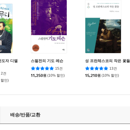
전도자 디엘
스펄전의 기도 레슨
성 프란체스코의 작은 꽃들
15건
13건
2건
11,250
원
(10% 할인)
15,210
원
(10% 할인)
 할인)
배송/반품/교환