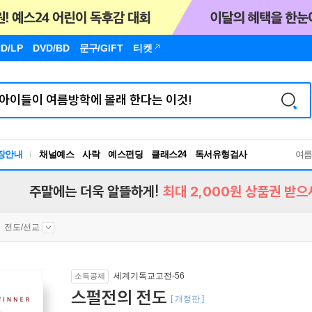
D/LP
DVD/BD
문구
/GIFT
티켓
장안내
채널예스
사락
예스펀딩
클래스24
독서유형검사
여
RBTI Lab
독서유형검사
주말에는 더욱 알뜰하게!
최대 2,000원 상품권 받으
전도/선교
세계기독교고전-56
소득공제
스펄전의 전도
[ 개정판 ]