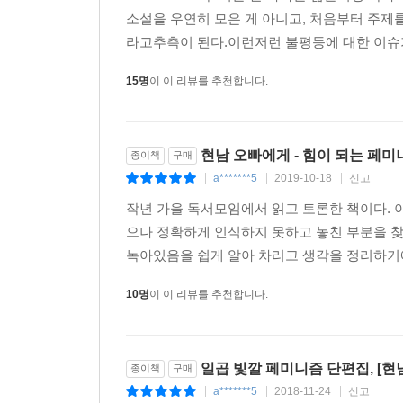
― 최은영(소설가, 『쇼코의 미소』 저자)
소설을 우연히 모은 게 아니고, 처음부터 주제
라고추측이 된다.이런저런 불평등에 대한 이슈가
15명
이 이 리뷰를 추천합니다.
현남 오빠에게 - 힘이 되는 페미
종이책
구매
a*******5
2019-10-18
신고
|
|
|
작년 가을 독서모임에서 읽고 토론한 책이다. 
으나 정확하게 인식하지 못하고 놓친 부분을 
녹아있음을 쉽게 알아 차리고 생각을 정리하기에 
10명
이 이 리뷰를 추천합니다.
일곱 빛깔 페미니즘 단편집, [현
종이책
구매
a*******5
2018-11-24
신고
|
|
|