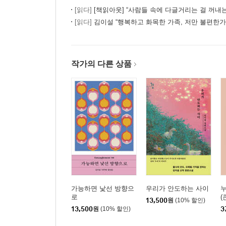
[읽다]
[책읽아웃] “사람들 속에 다글거리는 걸 꺼내는 게 소설가의 
[읽다]
김이설 “행복하고 화목한 가족, 저만 불편한가
작가의 다른 상품
가능하면 낯선 방향으
우리가 안도하는 사이
누
로
(
13,500
원
(10% 할인)
13,500
원
(10% 할인)
3