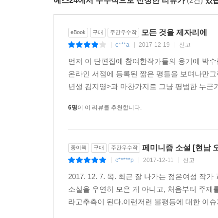
예스24에서 우수작으로 선정한 리뷰가
(2건)
있습
섹스어필을 해서도 안 되고, 사랑에 빠져서도 안 
사실, 우스운 것이다. 왜냐하면 이런 풍의 소설에
때문이다.”라고 손보미 작가는 말한다. 여성을 
모든 것을 제자리에
eBook
구매
주간우수작
자포자기한 ‘그녀’와 안간힘을 다해 그녀의 재기를 
e***a
2017-12-19
신고
|
|
|
“도움”을 받으며 살아갈 수밖에 없는 인간에 대한 
먼저 이 단편집에 참여한작가들의 용기에 박수를
「하르피아이와 축제의 밤」(구병모)과 「화성의
온라인 서점에 등록된 짧은 평들을 보며나만그런 
되돌아갈 수 없는 어느 낯선 섬에서 벗을 수 없
년생 김지영>과 마찬가지로 그냥 평범한 누군가
목숨을 위협받는 주인공 ‘표’의 이야기다. 이 상황
적 없는” 사람의 생생한 공포를 그려내는 이 소설은
6명
이 이 리뷰를 추천합니다.
「화성의 아이」는 화성으로 쏘아진 열두 마리의 
모든 행성을 통과”해온 죽은 개 ‘라이카’, 그리고
‘나’는 임신한 암컷이었고 이 사실을 알게 된 ‘라이카
페미니즘 소설 [현남 오
종이책
구매
주간우수작
비인간이든, 생물이든 비생물이든 상관없이 함께 연
c*****p
2017-12-11
신고
|
|
|
대한 아름다운 우화라고 할 수 있다.
2017. 12. 7. 목. 최근 잘 나가는 젊은여
소설을 우연히 모은 게 아니고, 처음부터 주제
“나는 이 모든 풍경에, 익숙한 이미지와 친구들로
라고추측이 된다.이런저런 불평등에 대한 이슈가
아이에게 건네고 싶어진다. 나는 온 우주에서 오직 
중에서)