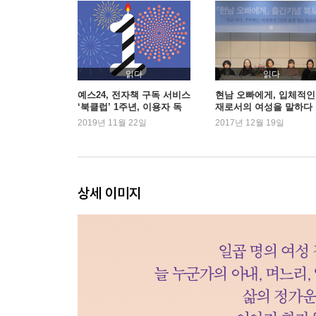
읽다
읽다
예스24, 전자책 구독 서비스
현남 오빠에게, 입체적인
‘북클럽’ 1주년, 이용자 독
재로서의 여성을 말하다
서 행태 분석
2019년 11월 22일
2017년 12월 19일
상세 이미지