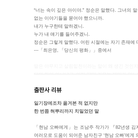
“너는 속이 깊은 아이야.” 정순은 말했다. 그녀의
없는 이야기들을 묻어야 했으니까.
내가 누구한테 말하겠니.
누가 내 얘기를 들어주겠니.
정순은 그렇게 말했다. 어린 시절에는 자기 존재에
---「최은영, 「당신의 평화」」중에서
딸은 야무지고 살림밑천이라는 말이 왜 생긴 것인지 
다의 차이 아니냐고, 어찌 딸만 키우는 재미가 있느
엄마였던 것이다.
출판사 리뷰
---「김이설, 「경년更年」」중에서
일기장에조차 옮겨본 적 없지만
당시에 내 머릿속에 들어 있는 단 한 가지 생각은 
한 번쯤 혀뿌리까지 치밀었던 말
하지만 가능한 한 그 집이 전의 모습을 되찾을 수 
을 알았다.
「현남 오빠에게」는 조남주 작가가 『82년생 김지
---「최정화「모든 것을 제자리에」」중에서
여러모로 도움이 되어준 남자친구 ‘현남 오빠’에게 의