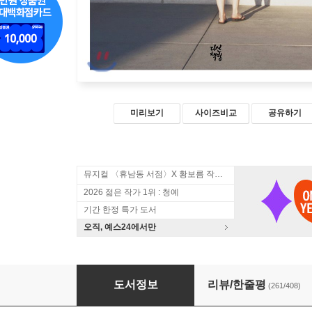
미리보기
사이즈비교
공유하기
뮤지컬 〈휴남동 서점〉X 황보름 작가 북토크
2026 젊은 작가 1위 : 청예
기간 한정 특가 도서
오직, 예스24에서만
현남 오빠에게
도서정보
리뷰/한줄평
(261/408)