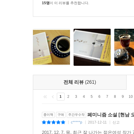
15명
이 이 리뷰를 추천합니다.
또 다른 출발을 알리는
새로운 신호
“두려움을 이기고 단 한 발짝이라도 앞으로 나아가고
혼란과 두려움은 작가 7인 모두에게 적잖은 부담
이야기의 위치를 옮기는 일도 우리에겐 중요할 것”
일부를 여성인권단체에 기부하기로 결정한 것은 이 
이야기들이 꾸준히 이어지기를 바라는 마음이다. 
전체 리뷰
(261)
이야기는 “귀퉁이에 등장하는 조연의 모습에서 자신
그러므로 앞으로도 “이어 쓰고, 거꾸로 쓰고, 새로
1
2
3
4
5
6
7
8
9
10
다른 곳을 꿈꾸던 이들과 그곳으로 천천히 이동하던
다른 출발을 알리는 새로운 신호가 되어줄 것”(발문
페미니즘 소설 [현남 오
종이책
구매
주간우수작
c*****p
2017-12-11
신고
|
|
|
“서로에게 자유를 부여함으로써 스스로 해방될 수 있
세상을 꿈꾼다.”
2017. 12. 7. 목. 최근 잘 나가는 젊은여