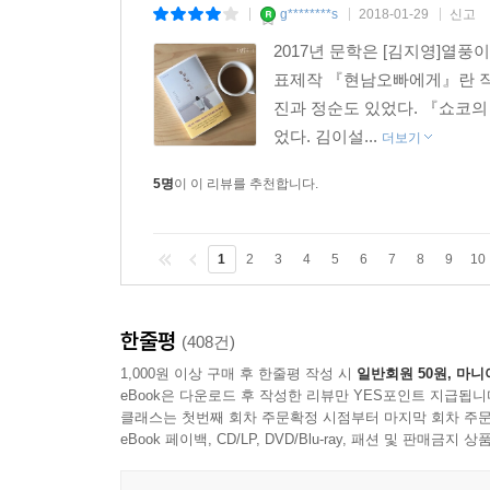
g********s
2018-01-29
신고
|
|
|
2017년 문학은 [김지영]열풍
표제작 『현남오빠에게』란 작품
진과 정순도 있었다. 『쇼코
었다. 김이설...
더보기
5명
이 이 리뷰를 추천합니다.
1
2
3
4
5
6
7
8
9
10
한줄평
(408건)
1,000원 이상 구매 후 한줄평 작성 시
일반회원 50원, 마니
eBook은 다운로드 후 작성한 리뷰만 YES포인트 지급됩니
클래스는 첫번째 회차 주문확정 시점부터 마지막 회차 주문
eBook 페이백, CD/LP, DVD/Blu-ray, 패션 및 판매금