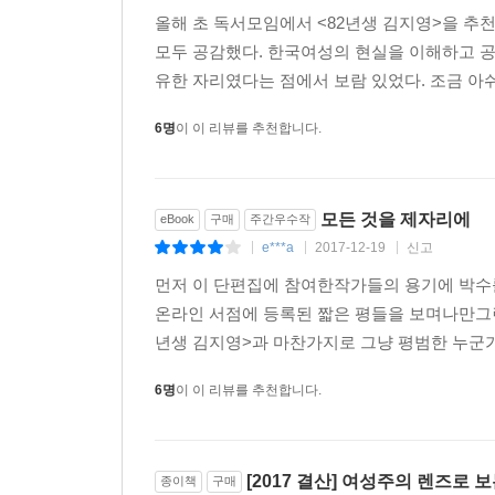
올해 초 독서모임에서 <82년생 김지영>을 추천
모두 공감했다. 한국여성의 현실을 이해하고 
유한 자리였다는 점에서 보람 있었다. 조금 아쉬
6명
이 이 리뷰를 추천합니다.
모든 것을 제자리에
eBook
구매
주간우수작
e***a
2017-12-19
신고
|
|
|
먼저 이 단편집에 참여한작가들의 용기에 박수를
온라인 서점에 등록된 짧은 평들을 보며나만그런 
년생 김지영>과 마찬가지로 그냥 평범한 누군가
6명
이 이 리뷰를 추천합니다.
[2017 결산] 여성주의 렌즈
종이책
구매