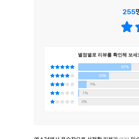
‘아들을 둔 엄마’가 어떻게 세상을 바라봐야 하는지
255
“나는 누구에게든 마음껏 미안하다고 고백하고 싶었
지예야, 수민아, 가영아, 혜빈아, 소영아……” (「
아들아이가 만난 여자아이들의 이름을 가만히 부르
딸들의 이름, 무엇보다 갱년기 여성으로서 어느 날
별점별로 리뷰를 확인해 보세
57%
세상의 규칙을 뒤집는다
33%
9%
「모든 것을 제자리에」(최정화)와 「이방인」(손보
1%
이야기다. 「모든 것을 제자리에」에서 ‘붕괴된 건물
0%
끊임없이 흘끗대는 ‘과장’의 시선을 견딘다. “모든
자신의 낯선 오른손은 어쩌면 “내가 나 자신이라고 
세상을 보고 남성의 목소리로 세상을 말하는 것에 더
직업인 여성 ‘그녀’가 주인공으로, 늘 ‘남성’ 위