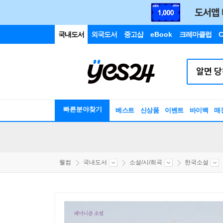
국내도서
외국도서
중고샵
eBook
크레마클럽
C
빠른분야찾기
베스트
신상품
이벤트
바이백
매
웰컴
국내도서
소설/시/희곡
한국소설