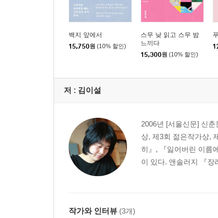
백지 앞에서
스무 낮 읽고 스무 밤
느끼다
15,750
원
(10% 할인)
1
15,300
원
(10% 할인)
저 :
김이설
2006년 [서울신문] 
상, 제3회 젊은작가상,
히』, 『잃어버린 이름에
이 있다. 앤솔러지 『장
작가와 인터뷰
(3개)