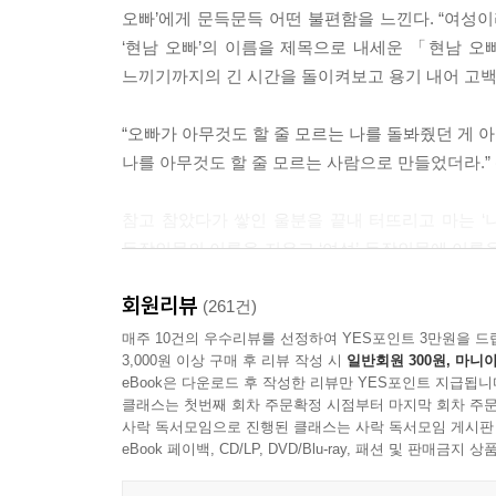
오빠’에게 문득문득 어떤 불편함을 느낀다. “여성
난 그저 추락하고 싶은 거야. 난 죽고 싶은 게 아니
‘현남 오빠’의 이름을 제목으로 내세운 「현남 오
---「손보미「이방인」」중에서
느끼기까지의 긴 시간을 돌이켜보고 용기 내어 고백
다른 이들은 어떨지 몰라도 나는 이런 상호 파괴적인
“오빠가 아무것도 할 줄 모르는 나를 돌봐줬던 게 
부디 온 힘을 다해 도망치시기를.
나를 아무것도 할 줄 모르는 사람으로 만들었더라.”
- 구병모「하르피아이와 축제의 밤」」중에서
참고 참았다가 쌓인 울분을 끝내 터뜨리고 마는 ‘나
사진을 전송하고 난 다음에는 우주에서 모아온 소리
등장인물의 이름을 지우고 ‘여성’ 등장인물에 이름을
자신들이 전송하는 푸른 별에 막연한 애정을 품고 있
당당히 마주서겠다는 단호한 의지의 표현이다.
으로 데이터를 송신하는 행위였다.
회원리뷰
「당신의 평화」(최은영)와 「경년更年」(김이설)은 각
(261건)
「당신의 평화」는 “언제나 제일 먼저 불려 다니면서
---「 김성중「화성의 아이」」중에서
매주 10건의 우수리뷰를 선정하여 YES포인트 3만원을 드
3,000원 이상 구매 후 리뷰 작성 시
일반회원 300원, 마니아
받은 오랜 집착과 애증 어린 마음의 앙금을 들여다
eBook은 다운로드 후 작성한 리뷰만 YES포인트 지급됩니
남편에게 최선을 다하며 살아온 엄마 ‘정순’의 감
클래스는 첫번째 회차 주문확정 시점부터 마지막 회차 주문
마주하게 된다. 「경년更年」에서 또래 여자아이를 
사락 독서모임으로 진행된 클래스는 사락 독서모임 게시판
좋아하는 열두 살 철없는 ‘딸아이’를 둔 엄마 ‘나’
eBook 페이백, CD/LP, DVD/Blu-ray, 패션 및 판매금
청춘을 먹여 키운” 소중한 아들임에도 불구하고 반 