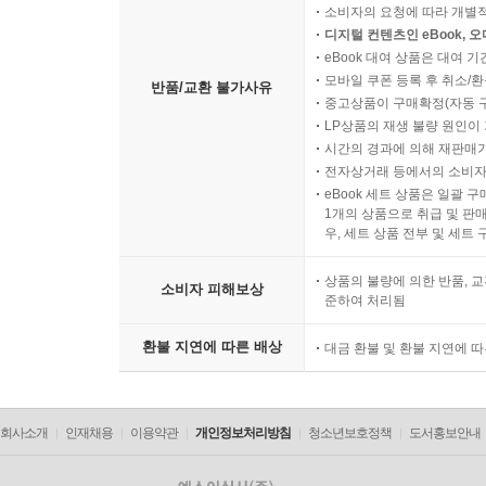
소비자의 요청에 따라 개별
디지털 컨텐츠인 eBook, 
eBook 대여 상품은 대여 기
모바일 쿠폰 등록 후 취소/환
반품/교환 불가사유
중고상품이 구매확정(자동 
LP상품의 재생 불량 원인이 기
시간의 경과에 의해 재판매가
전자상거래 등에서의 소비자
eBook 세트 상품은 일괄 
1개의 상품으로 취급 및 판매
우, 세트 상품 전부 및 세트
상품의 불량에 의한 반품, 교
소비자 피해보상
준하여 처리됨
환불 지연에 따른 배상
대금 환불 및 환불 지연에 
회사소개
인재채용
이용약관
개인정보처리방침
청소년보호정책
도서홍보안내