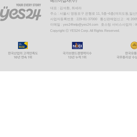
대표 : 김석환, 최세라
주소 : 서울시 영등포구 은행로 11, 5층~6층(여의도동,일신
사업자등록번호 : 229-81-37000 통신판매업신고 : 제 200
이메일 : yes24help@yes24.com 호스팅 서비스사업자 :
Copyright ⓒ YES24 Corp. All Rights Reserved.