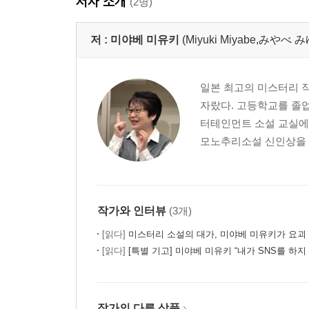
저자 소개
(2명)
저 :
미야베 미유키
(Miyuki Miyabe,みや
일본 최고의 미스터리 작가
자랐다. 고등학교를 졸업
터테인먼트 소설 교실에서
모노추리소설 신인상을 수
작가와 인터뷰
(3개)
[읽다]
미스터리 소설의 대가, 미야베 미유키가 요괴
[읽다]
[특별 기고] 미야베 미유키 “내가 SNS를 하지
작가의 다른 상품