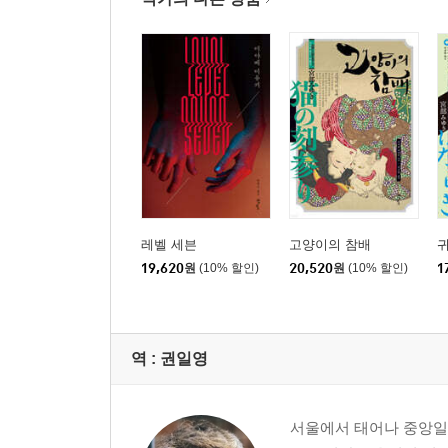
레벨 세븐
고양이의 참배
19,620
원
(10% 할인)
20,520
원
(10% 할인)
1
역 :
권일영
서울에서 태어나 중앙일