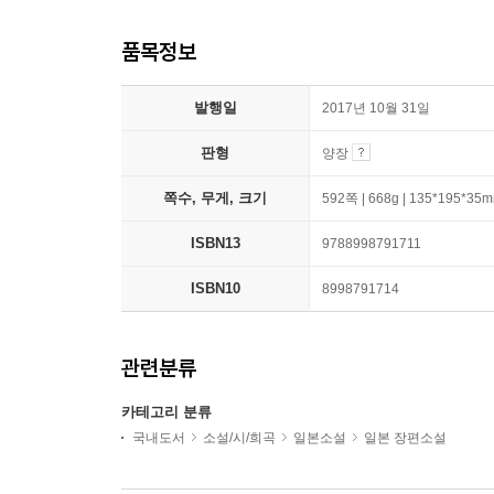
품목정보
발행일
2017년 10월 31일
판형
양장
쪽수, 무게, 크기
592쪽 | 668g | 135*195*35
ISBN13
9788998791711
ISBN10
8998791714
관련분류
카테고리 분류
국내도서
소설/시/희곡
일본소설
일본 장편소설