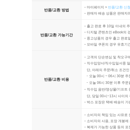
마이페이지 >
반품/교환 신청
반품/교환 방법
판매자 배송 상품은 판매자와
출고 완료 후 10일 이내의 
디지털 콘텐츠인 eBook의 
반품/교환 가능기간
중고상품의 경우 출고 완료일
모바일 쿠폰의 경우 유효기간(
고객의 단순변심 및 착오구
직수입양서/직수입일서중 일
단, 아래의 주문/취소 조건인
오늘 00시 ~ 06시 30분 
반품/교환 비용
오늘 06시 30분 이후 주문
직수입 음반/영상물/기프트 
단, 당일 00시~13시 사이
박스 포장은 택배 배송이 가
소비자의 책임 있는 사유로 
소비자의 사용, 포장 개봉에 
복제가 가능한 상품 등의 포장을 