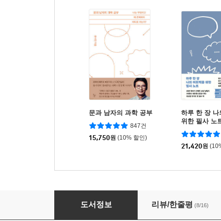
문과 남자의 과학 공부
하루 한 장 
위한 필사 노
847건
15,750
원
(10% 할인)
21,420
원
(10
이름 없는 독
도서정보
리뷰/한줄평
(8/16)