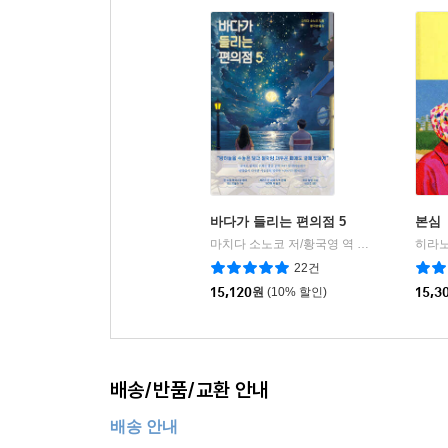
바다가 들리는 편의점 5
본심
마치다 소노코 저/황국영 역
모모
|
22건
15,120
원
(10% 할인)
15,3
배송/반품/교환 안내
배송 안내