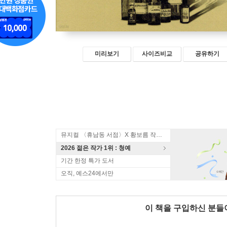
미리보기
사이즈비교
공유하기
뮤지컬 〈휴남동 서점〉X 황보름 작가 북토크
2026 젊은 작가 1위 : 청예
기간 한정 특가 도서
오직, 예스24에서만
이 책을 구입하신 분