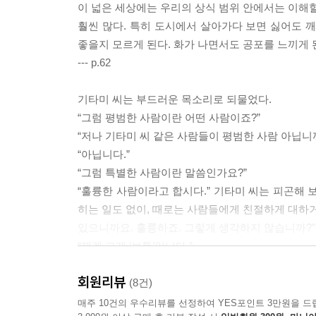
이 넓은 세상에는 우리의 상식 범위 안에서는 이해할
훨씬 많다. 특히 도시에서 살아가다 보면 싫어도 
좋을지 모르게 된다. 화가 나면서도 공포를 느끼게 
--- p.62
기타미 씨는 부드러운 목소리로 되물었다.
“그럼 평범한 사람이란 어떤 사람이죠?”
“저나 기타미 씨 같은 사람들이 평범한 사람 아닙니까
“아닙니다.”
“그럼 특별한 사람이란 말씀인가요?”
“훌륭한 사람이라고 합시다.” 기타미 씨는 피곤해 
히는 일도 없이, 때로는 사람들에게 친절하게 대하거
있으니까요. 훌륭하죠. 그렇게 생각하지 않습니까?”
“제겐 그게 ‘보통’입니다.”
“요즘은 그렇지 않습니다. 그렇게 살 수 있다면 훌륭
회원리뷰
동의어입니다.”
(8건)
그래서 화를 내는 거죠, 라고 중얼거렸다.
매주 10건의 우수리뷰를 선정하여 YES포인트 3만원을 드