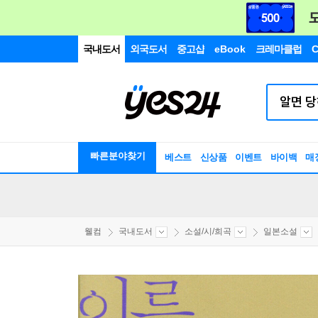
국내도서
외국도서
중고샵
eBook
크레마클럽
C
빠른분야찾기
베스트
신상품
이벤트
바이백
매
웰컴
국내도서
소설/시/희곡
일본소설