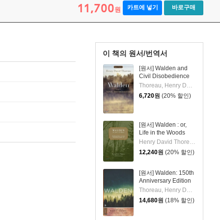
11,700
카트에 넣기
바로구매
원
이 책의 원서/번역서
[원서] Walden and
Civil Disobedience
Thoreau, Henry David / Merwin, W. S. / Howarth, William
6,720
원
(20% 할인)
[원서] Walden : or,
Life in the Woods
Henry David Thoreau/ Laura Ross(EDT)
12,240
원
(20% 할인)
[원서] Walden: 150th
Anniversary Edition
Thoreau, Henry David / Shanley, J. Lyndon / Updike, John
14,680
원
(18% 할인)