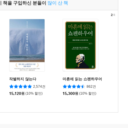
이 책을 구입하신 분들이
많이 산 책
2
/4
작별하지 않는다
마흔에 읽는 쇼펜하우어
2,574건
862건
15,120
원
(10% 할인)
15,300
원
(10% 할인)