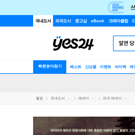
국내도서
외국도서
중고샵
eBook
크레마클럽
C
빠른분야찾기
베스트
신상품
이벤트
바이백
매
웰컴
국내도서
에세이
외국 에세이