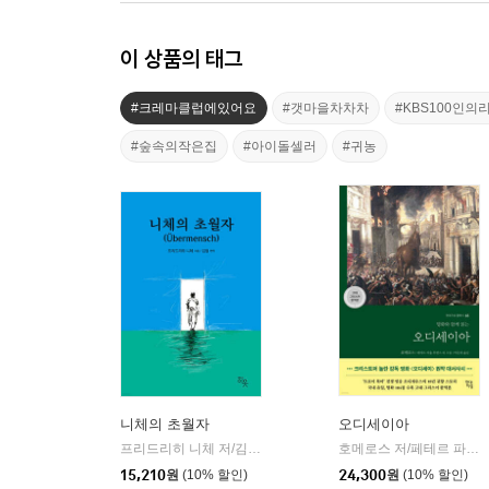
이 상품의 태그
#크레마클럽에있어요
#갯마을차차차
#KBS100인
#숲속의작은집
#아이돌셀러
#귀농
니체의 초월자
오디세이아
프리드리히 니체 저/김철 편역
히읏
호메로스 저/페테르 파울 루벤스 그림/박문재 역
|
15,210
원
(10% 할인)
24,300
원
(10% 할인)