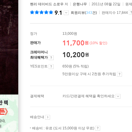
헨리 데이비드 소로우
저
은행나무
2011년 08월 22일
원제
9.1
회원리뷰(
343
건)
판매지수 17,844
정가
13,000원
11,700
원
판매가
(10% 할인)
크레마머니
10,200
원
최대혜택가
YES포인트
650원 (5% 적립)
5만원이상 구매 시 2천원 추가적립
결제혜택
카드/간편결제 혜택을 확인하세요
배송안내
배송비 : 유료 (도서 15,000원 이상 무료)