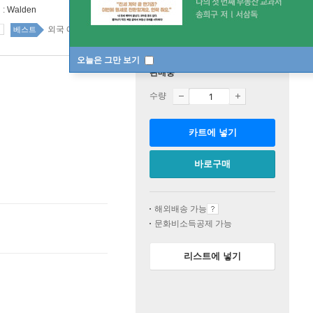
 :
Walden
외국 에세이 40위
국내도서 top100 6주
베스트
오늘은 그만 보기
판매중
수량
카트에 넣기
바로구매
해외배송 가능
문화비소득공제 가능
리스트에 넣기