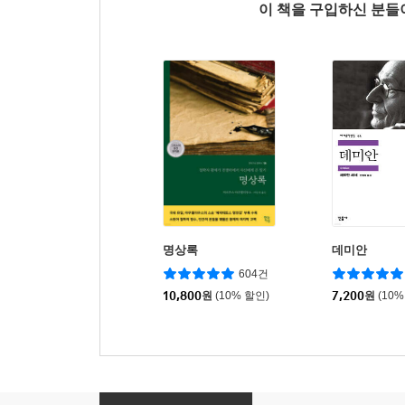
이 책을 구입하신 분
명상록
데미안
604건
10,800
원
(10% 할인)
7,200
원
(10%