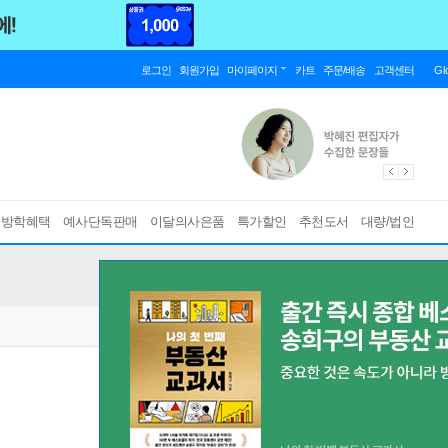
로그인
회원가입
마이페이지
카트
주문/배송
고객센터
Gl
름방학혜택
예사단독판매
이달의사은품
특가할인
추천도서
대량/법인