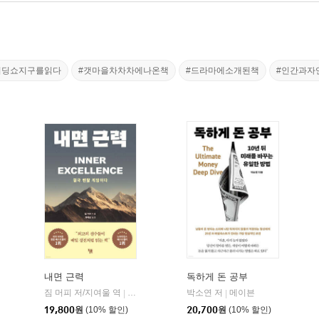
의리딩쇼지구를읽다
#갯마을차차차에나온책
#드라마에소개된책
#인간과자
내면 근력
독하게 돈 공부
짐 머피 저/지여울 역
현대지성
윌북(willbook)
박소연 저
메이븐
|
|
|
19,800
원
(10% 할인)
20,700
원
(10% 할인)