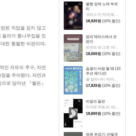
불행 앞에 노래 부르
리
크리스 카 저/오혜진 역
16,920
원
(10% 할인)
안정된 직업을 갖지 않고
에 들어가 통나무집을 짓
밤의 테라스에서 쓴
편지
 대한 통렬한 비판이며,
빈센트 반 고흐 저/신성림 역
18,000
원
(10% 할인)
적인 자유의 추구, 자연
숨결이 바람 될 때 (10
주년 에디션)
사점을 주어왔다. 자연과
폴 칼라니티 저/이종인 역
장으로 담아낸 『월든』
17,820
원
(10% 할인)
비밀의 들판
마거릿 주혜 리 저/장상미 역
19,800
원
(10% 할인)
영원 부르기: 어떻게