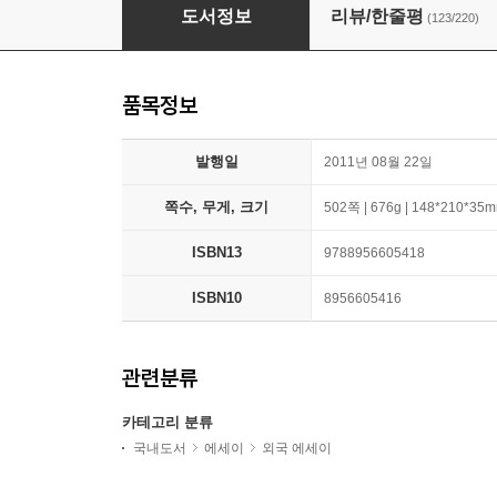
월든
도서정보
리뷰/한줄평
(123/220)
품목정보
발행일
2011년 08월 22일
쪽수, 무게, 크기
502쪽 | 676g | 148*210*35
ISBN13
9788956605418
ISBN10
8956605416
관련분류
카테고리 분류
국내도서
에세이
외국 에세이