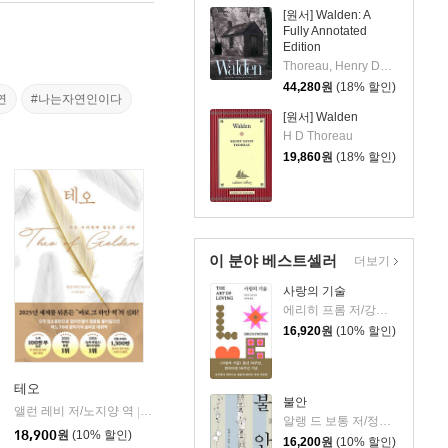
[원서] Walden: A
Fully Annotated
Edition
Thoreau, Henry David / Cramer, Jeffrey S.
44,280
원
(18% 할인)
연
#나는자연인이다
[원서] Walden
H D Thoreau
19,860
원
(18% 할인)
이 분야 베스트셀러
더보기
사랑의 기술
에리히 프롬 저/강주헌 역
16,920
원
(10% 할인)
테오
불안
앨런 레비 저/노지양 역
오팬하우스
|
알랭 드 보통 저/정영목 역
18,900
원
(10% 할인)
16,200
원
(10% 할인)