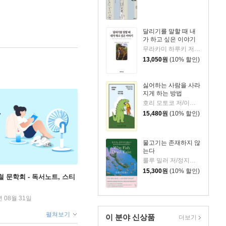
달리기를 말할 때 내
가 하고 싶은 이야기
무라카미 하루키 저/임홍빈 역
13,050
원
(10% 할인)
싫어하는 사람을 사라
지게 하는 방법
호리 모토코 저/이은혜 역
15,480
원
(10% 할인)
물고기는 존재하지 않
는다
룰루 밀러 저/정지인 역
15,300
원
(10% 할인)
철 문학회 - 독서노트, 스티
년 08월 31일
펼쳐보기
이 분야 신상품
더보기