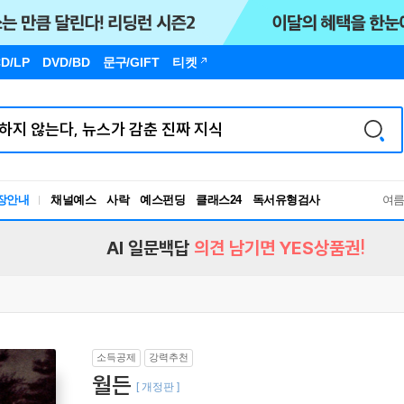
D/LP
DVD/BD
문구
/GIFT
티켓
독서유형검사
장안내
채널예스
사락
예스펀딩
클래스24
여
RBTI Lab
독서유형검사
AI 일문백답
의견 남기면 YES상품권!
소득공제
강력추천
월든
[ 개정판 ]