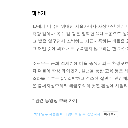
책소개
19세기 미국의 위대한 저술가이자 사상가인 헨리
측량 일이나 목수 일 같은 정직한 육체노동으로 생계
고 밭을 일구면서 소박하고 자급자족하는 생활을 
그 어떤 것에 의해서도 구속받지 않으려는 한 자주
소로우는 근래 21세기에 더욱 중요시되는 환경보호
과 더불어 항상 깨어있기, 실천을 통한 교육 등은
조화를 이루는 삶, 소박하고 검소한 삶만이 인간
은 출세지상주의와 배금주의의 헛된 환상에 시달리
*
관련 동영상 보러 가기
책의 일부 내용을 미리 읽어보실 수 있습니다.
미리보기