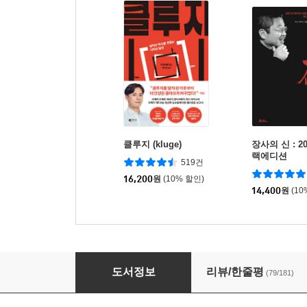
클루지 (kluge)
장사의 신 : 2
랙에디션
519건
16,200
원
(10% 할인)
14,400
원
(10
나는 4시간만 일한다
도서정보
리뷰/한줄평
(79/181)