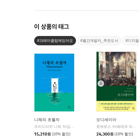
이 상품의 태그
#크레마클럽에있어요
#월간개발자_추천도서
#디지
니체의 초월자
오디세이아
프리드리히 니체 저/김철 편역
히읏
호메로스 저/페테르 파울 루벤스 그림/박문재 역
|
15,210
원
(10% 할인)
24,300
원
(10% 할인)