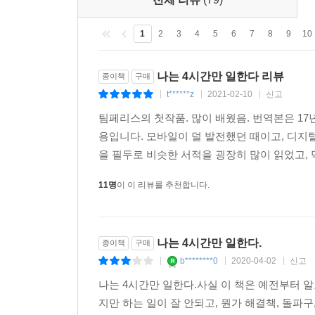
저자는 이 질문에 대한 해답을 찾았고, 이제 여러분
1
2
3
4
5
6
7
8
9
10
스스로 디자인하는 라이프스타일을 창조해 냈는지를
있겠는가? 이삼십 년 뒤가 아니라 지금 당장 꿈꾸는
나는 4시간만 일한다 리뷰
종이책
구매
t******z
2021-02-10
신고
|
|
|
팀페리스의 첫작품. 많이 배웠음. 번역본은 17
용입니다. 모바일이 덜 발전했던 때이고, 디지
을 필두로 비슷한 서적을 굉장히 많이 읽었고, 덕
11명
이 이 리뷰를 추천합니다.
나는 4시간만 일한다.
종이책
구매
b********0
2020-04-02
신고
|
|
|
나는 4시간만 일한다.사실 이 책은 예전부터 
지만 하는 일이 잘 안되고, 뭔가 해결책, 돌