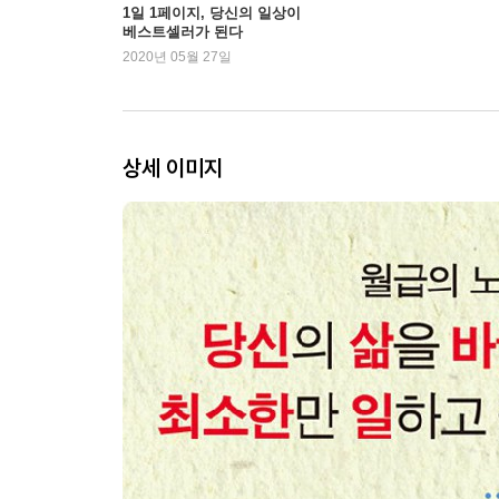
현명할수록 무시하고 넘어간다
1일 1페이지, 당신의 일상이
베스트셀러가 된다
거절하는 기술
2020년 05월 27일
나를 방해하지 못하게 하는 법
| Step3 | 자동화된 돈벌이 수단, 뮤즈 만들기
-자동화Automation를 위한 A
상세 이미지
인생을 아웃소싱하라
지겨운 일은 맡기고 행복해지기
수입 자동화 과정 1
뮤즈를 찾아서
수입 자동화 과정 2
뮤즈 테스트하기
수입 자동화 과정 3
경영은 필요 없다
| Step4 | 원할 때 일하고, 살고 싶은 곳에서 산다
-해방Liberation을 위한 L