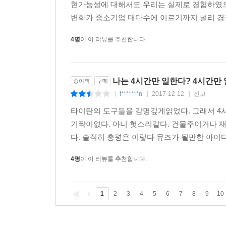
현가능성에 대해서도 우리는 실제로 경험하였으
변화가 중소기업 대다수에 이르기까지 널리 경험
4명
이 이 리뷰를 추천합니다.
나는 4시간만 일한다? 4시간만
종이책
구매
f*******n
2017-12-12
신고
|
|
|
타이탄의 도구들을 감명깊게읽었다. 그래서 4
기짝이없다. 아니 헛소리같다. 건물주이거나 
다. 솔직히 총평은 이렇다 뮤즈가 될만한 아이디
4명
이 이 리뷰를 추천합니다.
1
2
3
4
5
6
7
8
9
10