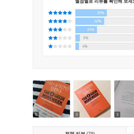
별점별로 리뷰를 확인해 보세
파킨슨의 법칙 : 프로젝트를 완수하는 데 24시간이
임무에 일주일이 주어진다면, 6일 동안 별것도 아닌
35%
32%
“40년 동안 일만 하다 은퇴 후 보상받는 인생 계획
24%
이 책은 당신의 삶을 바꿀 것이다!
5%
4%
시애틀에 사는 바론은 이 책을 읽고 원격 근무 계약
출장 여행을 다니다가, 일주일에 4시간 일을 하고 
달러의 급여 인상까지 받았다. 사진작가 마크 카피
많이 벌고 시간적으로 자유는 더 많이 얻었다. 저자
이 책을 읽은 후 수많은 독자 사례가 날아들었다.
공간의 자유를 선택해 더 많은 자유 시간을 얻었다
사람들은 백만장자가 되기를 바라는 게 아니다. 스
5
3
3
해먹에 누워 배 위에 코코아버터를 바르는… 백
백만장자가 되어야만 가능할까?
전체 리뷰
(79)