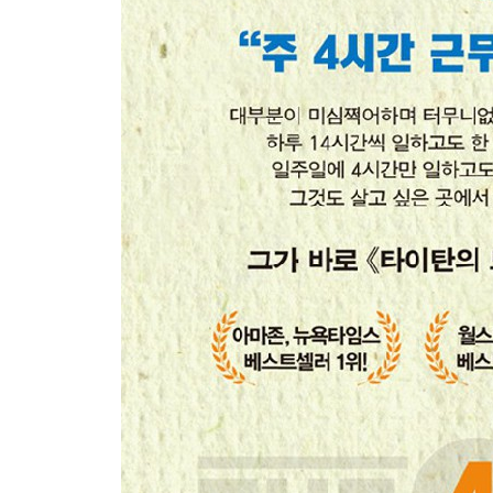
사무실에서 탈출하는 법
원하는 곳에서 일한다
개선의 여지가 없다면 직장을 버려라
퇴사는 승자가 되는 길
삶의 중간에 떠나는 미니 은퇴
여행하는 라이프스타일 터득하기
일을 없앤 후 공허함 채우기
인생에 생기 불어넣기
뉴리치가 많이 하는 실수 13가지
마지막으로 중요한 이야기들
주 4시간 일하며 살기
꼭 읽어야 하는 이메일
몇 가지 중요한 읽을거리
감사의 말
옮긴이의 말