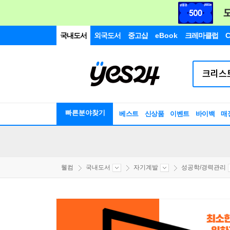
국내도서
외국도서
중고샵
eBook
크레마클럽
C
빠른분야찾기
베스트
신상품
이벤트
바이백
매
웰컴
국내도서
자기계발
성공학/경력관리