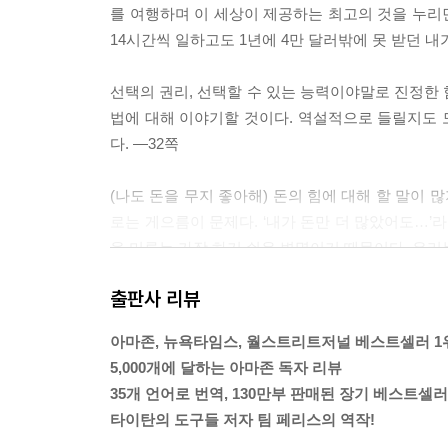
를 여행하며 이 세상이 제공하는 최고의 것을 누리
14시간씩 일하고도 1년에 4만 달러밖에 못 받던 내
선택의 권리, 선택할 수 있는 능력이야말로 진정한 
법에 대해 이야기할 것이다. 역설적으로 들릴지도 모
다. ―32쪽
(나도 돈을 무지 좋아해) 돈의 힘에 대해 할 말이 
로는 게으름이 문제다. ‘내가 돈만 더 많았어도…’
을 미루는 가장 하기 쉬운 변명이기 때문이다. 우리
짬을 내지 못한다. “존, 나도 인생에서 느끼는 깊
출판사 리뷰
할 일이 너무나 많다구요! 어제 거절당한 잠재 고객
그만 나가 볼게요!”
아마존, 뉴욕타임스, 월스트리트저널 베스트셀러 1
당신은 쳇바퀴처럼 돈벌이를 하는 일상 속에서 바삐
5,000개에 달하는 아마존 독자 리뷰
못하도록 계속 교묘하게 정신을 흐트러뜨린다. 마음속
35개 언어로 번역, 130만부 판매된 장기 베스트셀러
는 고스톱 판이기 때문에 이런 사실은 쉽게 잊힌다. 
타이탄의 도구들 저자 팀 페리스의 역작!