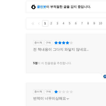
클린봇
이 부적절한 글을 감지 중입니다.
1
2
3
4
5
6
7
8
9
10
종이책
구매
전 책내용이 그다지 와닿지 않네요..
5명
이 이 한줄평을 추천합니다.
종이책
구매
번역이 너무이상해요ㅜ