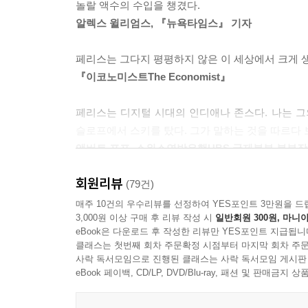
놀랄 액수의 수입을 챙겼다.
“주 4시간 근무, 말도 안 돼!”
알렉스 윌리엄스, 『뉴욕타임스』 기자
일주일에 4시간 일하고 한 달에 4만 불을 버는 사나
팀 페리스의 4단계 전략
페리스는 그다지 평평하지 않은 이 세상에서 크게 
『이코노미스트The Economist』
일주일에 4시간만 일할 수 있으려면 먼저 분명히 깨
미래가 아니라 지금 즐거운 인생을 위해 꼭 필요한
페리스는 디지털 시대의 인디애나 존스다. 나는 그
선택할 수 있는 능력이야말로 진정한 힘이라고 강조
슬로프에서 스키를 탔다. 그가 말하는 것을 따르다 
그렇지만 인도에서라면? 왕 같은 생활은 몰라도 귀
앨버트 포프, 스위스연방은행UBS 국제본부 본부장
수입의 변화 없이도 생활의 변화를 이룰 수 있는 셈
회원리뷰
이 책은 충만한 삶을 살고자 하는 용감한 영혼들을 
(79건)
과연 시간을 자유롭게 활용하면서도 수입은 저절로 
존 러스크, 마이크로소프트 세계본부 이사
매주 10건의 우수리뷰를 선정하여 YES포인트 3만원을 드
활용한 4가지 전략은 ‘정의(Definition)’, ‘제거(Eliminat
3,000원 이상 구매 후 리뷰 작성 시
일반회원 300원, 마니아
eBook은 다운로드 후 작성한 리뷰만 YES포인트 지급됩니
강추! 이 책은 완전히 새롭고 흥미로운 현상이다!
‘정의’는 기존의 잘못된 상식들을 완전히 뒤집어엎
클래스는 첫번째 회차 주문확정 시점부터 마지막 회차 주문
스튜어트 프리드먼, 펜실베이니아대학 와튼 스쿨의 
사락 독서모임으로 진행된 클래스는 사락 독서모임 게시판
기존 관념들을 완전히 뿌리 뽑는다. 하루 12시간 
eBook 페이백, CD/LP, DVD/Blu-ray, 패션 및 판매금
아웃소싱, 무결정(nondecision) 규칙을 이용
이 책을 읽는 것만으로도 당신의 수입에 0이 몇 개
상사에게서 벗어나 멀리 떨어져 있으면서도 완벽