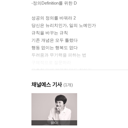
-정의Definition를 위한 D
성공의 정의를 바꿔라 2
당신은 뉴리치인가, 일의 노예인가
규칙을 바꾸는 규칙
기존 개념은 모두 틀렸다
행동 없이는 행복도 없다
두려움과 무기력을 피하는 법
구체적으로 질문하라
모호한 일에 분명한 태도 취하기
채널예스 기사
| Step2 | 단순함이 답이다
(1개)
-제거Elimination를 위한 E
시간 관리는 이제 그만!
효과적으로 일하기
과도한 정보를 끊는 법
읽다