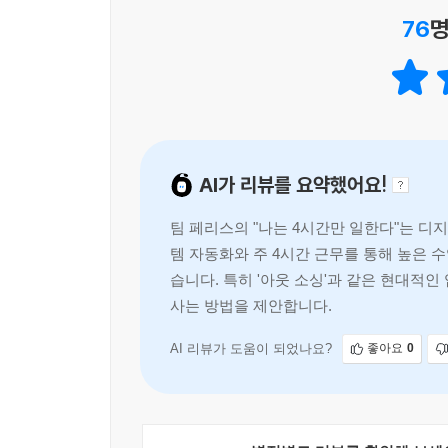
무슨 말을 하는지 귀 기울이도록 하라!
소개한다.
76
명
마이클 컬린, 매킨지&컴퍼티의 컨설턴트
“백만장자처럼 살기 위해 노예처럼 일할 필요가 있을
원격근무, 정보 다이어트, 수입 자동화, 미니 은퇴…
최소한만 일하며 원하는 대로 사는 법
삶은 원래 가혹한 것이고, 느긋한 주말과 짧은 휴
AI가 리뷰를 요약했어요!
없다고 저자는 자신의 삶을 통해 증명해 보인다.
팀 페리스의 "나는 4시간만 일한다"는 디
그가 강조하는 방식은 기존의 규칙을 벗어나라는 것
템 자동화와 주 4시간 근무를 통해 높은 
자동화, 정보 다이어트, 원격 비서, 원격 근무, 
습니다. 특히 '아웃 소싱'과 같은 현대적
역발상 관리 기법이 총동원된다.
사는 방법을 제안합니다.
무엇보다 힘주어 이야기하는 부분은 중요한 일에 집
AI 리뷰가 도움이 되었나요?
좋아요
0
80 대 20 법칙 : 투입물(시간, 종업원, 고객)의 2