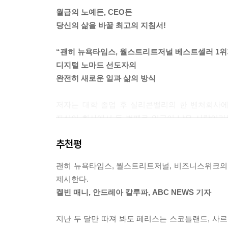
정상은 외로운 법이다. 세상 사람들 중 99퍼센트는
월급의 노예든, CEO든
리하여 ‘현실적인’ 목표에 대한 경쟁이 가장 피 터지
당신의 삶을 바꿀 최고의 지침서!
는 것보다 1천만 달러를 모으는 것이 더 쉽다. 술
더 쉬운 법이다.
“괜히 뉴욕타임스, 월스트리트저널 베스트셀러 1위
당신이 자신감이 없다면 알아 두라. 세상의 다른 
디지털 노마드 선도자의
마라. 당신은 생각보다 훨씬 더 나은 사람이니까. ―6
완전히 새로운 일과 삶의 방식
기업가에게 시간 낭비는 나쁜 습관과 생각 없는 모방
저자는 대학 졸업 후 실리콘밸리의 한 벤처회사에 
장인이었고 나인 투 파이브 근무 문화를 겪은 사람들이
자신이 회사에서 두 번째로 임금이 낮은 사람이라는
시간이 걸리든 걸리지 않든 간에, 그들도 똑같은 시
창업을 했지만 일주일 내내 12시간씩 일해야 하
‘양에 의한 결과 측정 방식’이라는 시대에 뒤떨어진
추천평
응급처치를 해 놓고 탈출한다. 그런데 오히려 일주일에
있단 말인가? 그럴 수는 없다. 나인 투 파이브라는 
괜히 뉴욕타임스, 월스트리트저널, 비즈니스위크의 
이게 가당키나 한 말인가 싶겠지만 실제 그의 삶을
속박에서 벗어나는 비결은 간단하다. 허락을 구하는 
제시한다.
발전으로 ‘원격 근무’를 하면서 시간과 공간을 자유
‘내 인생의 30년 동안을 여행 한 번 못하고 보냈다. 
켈빈 매니, 안드레아 칼루파, ABC NEWS 기자
책에 거침없이 풀어낸다. 책을 읽다 보면 믿어진다. 
이것이야말로 모든 사람들이 자문해야 하는 것이다. 
월스트리트저널, 비즈니스위크의 베스트셀러 1위에 오
지난 두 달만 따져 봐도 페리스는 스코틀랜드, 사르
---본문 중에서