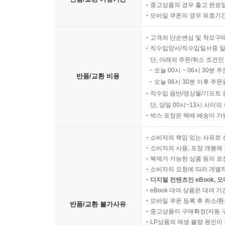
중고상품의 경우 출고 완료일
모바일 쿠폰의 경우 유효기간(
고객의 단순변심 및 착오구
직수입양서/직수입일서중 일
단, 아래의 주문/취소 조건인
오늘 00시 ~ 06시 30분 
반품/교환 비용
오늘 06시 30분 이후 주문
직수입 음반/영상물/기프트 
단, 당일 00시~13시 사이
박스 포장은 택배 배송이 가
소비자의 책임 있는 사유로 
소비자의 사용, 포장 개봉에 
복제가 가능한 상품 등의 포장을 
소비자의 요청에 따라 개별
디지털 컨텐츠인 eBook, 
eBook 대여 상품은 대여 기
모바일 쿠폰 등록 후 취소/환
반품/교환 불가사유
중고상품이 구매확정(자동 
LP상품의 재생 불량 원인이 기