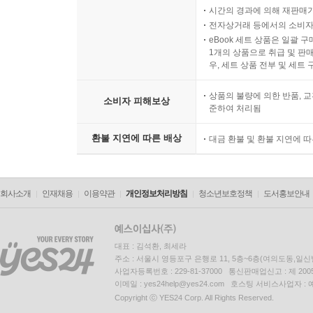
시간의 경과에 의해 재판매가
전자상거래 등에서의 소비자
eBook 세트 상품은 일괄 
1개의 상품으로 취급 및 판매
우, 세트 상품 전부 및 세트
상품의 불량에 의한 반품, 교
소비자 피해보상
준하여 처리됨
환불 지연에 따른 배상
대금 환불 및 환불 지연에 
회사소개
인재채용
이용약관
개인정보처리방침
청소년보호정책
도서홍보안내
대표 : 김석환, 최세라
주소 : 서울시 영등포구 은행로 11, 5층~6층(여의도동,일신
사업자등록번호 : 229-81-37000 통신판매업신고 : 제 200
이메일 : yes24help@yes24.com 호스팅 서비스사업자 :
Copyright ⓒ YES24 Corp. All Rights Reserved.