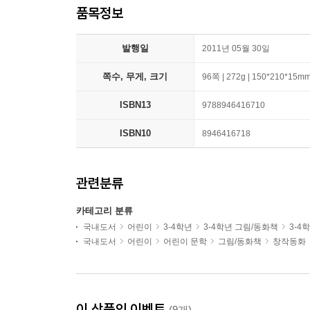
품목정보
발행일
2011년 05월 30일
쪽수, 무게, 크기
96쪽 | 272g | 150*210*15m
ISBN13
9788946416710
ISBN10
8946416718
관련분류
카테고리 분류
국내도서
어린이
3-4학년
3-4학년 그림/동화책
3-4
국내도서
어린이
어린이 문학
그림/동화책
창작동화
이 상품의 이벤트
(9개)