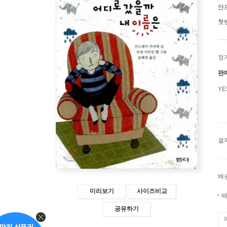
안
첫
정
판
Y
결
배
미리보기
사이즈비교
배
공유하기