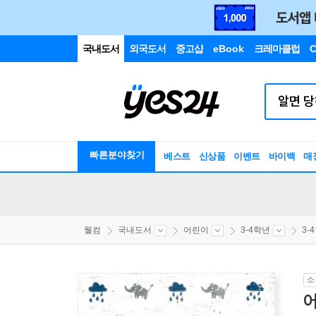
국내도서
외국도서
중고샵
eBook
크레마클럽
C
빠른분야찾기
베스트
신상품
이벤트
바이백
매
웰컴
국내도서
어린이
3-4학년
3-
소