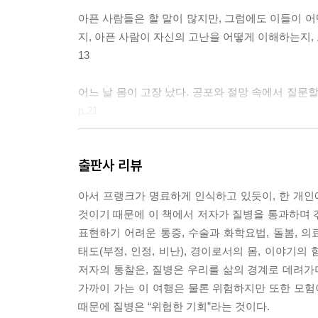
아픈 사람들은 할 말이 많지만, 그럼에도 이들이 어
지, 아픈 사람이 자신의 고난을 어떻게 이해하는지, 그
13
어느 날 몸이 고장 났다. 공포와 절망 속에서 질문할
p.21
질환을 논할 때 ‘객관적’인 이야기는 언제나 의학의
출판사 리뷰
어로 자신을 표현하면서 아픈 사람은 자기 자신을 잃
p.28
아서 프랭크가 명료하게 인식하고 있듯이, 한 개인
것이기 때문에 이 책에서 저자가 질병을 통과하며 겪
벼랑 끝을 걷고 있음을 아는 일은 그저 공포에 찬 경험
표현하기 어려운 통증, 수술과 화학요법, 돌봄, 의
태도(부정, 인정, 비난), 경이로서의 몸, 이야기
통증 ‘속에서’ 산다는 것이 어떤 의미인지를 표현하는
저자의 통찰은, 질병은 우리를 삶의 경계로 데려가
을 다물게 되면서 아픈 사람은 통증 속에 고립되며,
가까이 가는 이 여행은 물론 위험하지만 또한 모험
속에 있기 때문에 더해지는 통증도 있다.--- p.52
때문에 질병은 “위험한 기회”라는 것이다.