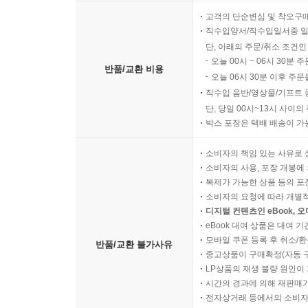
고객의 단순변심 및 착오구
직수입양서/직수입일서중 일
단, 아래의 주문/취소 조건인
오늘 00시 ~ 06시 30분 
반품/교환 비용
오늘 06시 30분 이후 주문
직수입 음반/영상물/기프트 
단, 당일 00시~13시 사이
박스 포장은 택배 배송이 가
소비자의 책임 있는 사유로 
소비자의 사용, 포장 개봉에 
복제가 가능한 상품 등의 포장을 
소비자의 요청에 따라 개별
디지털 컨텐츠인 eBook, 
eBook 대여 상품은 대여 기
모바일 쿠폰 등록 후 취소/환
반품/교환 불가사유
중고상품이 구매확정(자동 
LP상품의 재생 불량 원인이 기
시간의 경과에 의해 재판매가
전자상거래 등에서의 소비자