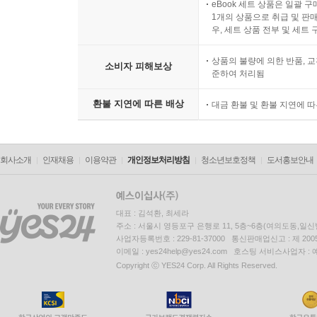
eBook 세트 상품은 일괄 
1개의 상품으로 취급 및 판매
우, 세트 상품 전부 및 세트
상품의 불량에 의한 반품, 교
소비자 피해보상
준하여 처리됨
환불 지연에 따른 배상
대금 환불 및 환불 지연에 
회사소개
인재채용
이용약관
개인정보처리방침
청소년보호정책
도서홍보안내
대표 : 김석환, 최세라
주소 : 서울시 영등포구 은행로 11, 5층~6층(여의도동,일신
사업자등록번호 : 229-81-37000 통신판매업신고 : 제 200
이메일 : yes24help@yes24.com 호스팅 서비스사업자 :
Copyright ⓒ YES24 Corp. All Rights Reserved.