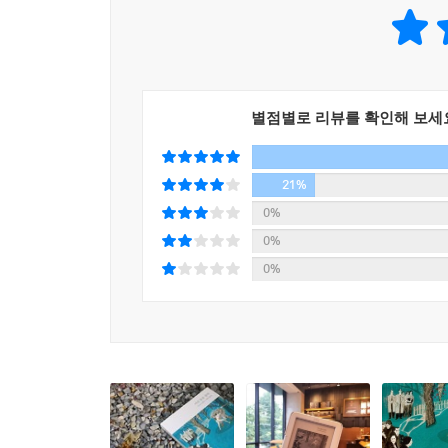
또 질병을 계기로, 삶을 당연시하며 상실했던 균형감
이 책은 지금의 한국 사회에서도 의미가 무척 크다
을 존중해야 하며, 궁극적으로는 죽음을 존중해야 한다.--
동시에 아픈 몸에 대한 공포와 회피와 비난 역시
스스로 채찍질하기가 더해진 삶의 방식이 규범이거
암 병동의 침상에서 세상을 보는 일은 우주에서 세상
아프게 된다는 것은 환자와 주변 사람들이 다층의
이기에 겪는 고통을 나도 겪는다는 것은, 그 온전한
별점별로 리뷰를 확인해 보세
안고 아픈 채로 살아가는 사람들의 숫자는 늘어나고 
것이다.--- p.191
수 있는 말은 아주 드물다. 치료와 섭생 이야기, 
사이에 노년, 질병, 장애, 죽음과 같은 주제들에 대한
21%
아픈 사람들의 책임이 낫는 일이 아니라면 그들의 
많아지고 있으며 취약한 필멸(必滅)의 몸을 가지
0%
다른 사람들이 아픈 사람의 경험에서 배울 수 있게 
아닐까 한다. ??아픈 몸을 살다??는 이런 필요와
0%
사람들은 보고 듣는 것, 이는 사회 안에서 양측 모두의 책
이야기, 고통에 대한 다른 시각을 줄 수 있는 이야기
0%
우연 위에 놓인 이 세계에서 삶은 부서지기 쉬운 한 조각
추천의 글
삶이 다시 시작됐다. 물론 나는 삶이 멈춘 적이 없음
아픈 몸을 살아낸다는 것, 그리고 어느 정도의 
과 공포의 순간들, 상실과 절망, 이 모든 것 또한 삶이
불평등에 관한 지각을 갖게 된다는 것을 의미한다.
질병을 어떻게 경험하는가는 어떤 사회적 동의와 의
강물 위에 빛나는 햇빛을 소중히 할 수 있을 때, 그
이러한 평등과 불평등에 관한 지각은 스스로 아