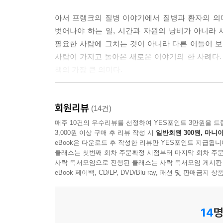
표현할 수 없는 통증 속에서 아픈 사람은 고립되며
아서 프랭크의 질병 이야기에서 질병과 환자의 의미
향한다. 곁에 아무도 없을 때라도 그렇다. 표현한다
벗어나야 하는 일, 시간과 자원의 낭비가 아니라 
시 사람들 사이로 돌아온다.--- p.59~60
필요한 사람에 그치는 것이 아니라 다른 이들이 보
사람이 가지고 돌아온 새로운 이야기의 한 사례다. 
심각한 질병은 여행자를 인간 경험의 가장자리로 데려
책의 가장 큰 의미다.
길 원한다.--- p.90
아서 프랭크의 이 에세이는 질병이 가져오는 상
인간의 고통은 고통을 함께 나눌 때 견딜 만해진다.
회원리뷰
용감하게 극복해낸 흔한 질병 서사의 영웅 이야기도
(14건)
봐주면 고통은 줄어든다. 이 힘은 설명될 수 없지만 인간의
비전을 가지고 함께 엮어 말하기 때문에 영적 차
매주 10건의 우수리뷰를 선정하여 YES포인트 3만원을 드
3,000원 이상 구매 후 리뷰 작성 시
일반회원 300원, 마니아
세속적이고 평이한 용어들로 질병으로 인해 얻을 
여전히 나는 다른 사람들의 질환과 고통에 두려움을 
eBook은 다운로드 후 작성한 리뷰만 YES포인트 지급됩니
무게가 만만치 않으면서도 쉽게 읽힌다는 것이다. “
까 봐 두렵다. 고통도 무섭지만 속도를 늦추는 것도 
클래스는 첫번째 회차 주문확정 시점부터 마지막 회차 주문
사람은 돌아오지 못할 수도 있다. 나는 이 여행이 
사락 독서모임으로 진행된 클래스는 사락 독서모임 게시판
88
바로 얼굴을 마주하고 있었다는 것, 그것은 축복이
eBook 페이백, CD/LP, DVD/Blu-ray, 패션 및 판매금
경험을 우리가 함께 되짚어가며 듣는 이야기이기
질병의 궁극적인 가치는, 질병이 살아 있다는 것의 
복기하기 때문에 독자들도 쉽게 그 경험 안으로 들
아니라 가치 있게 여겨져야 하는 존재가 된다. 멀고
14
명
꽉 찬 깨달음의 기쁨을 함께 느끼면서 읽을 수 있다.
리는 빛이 계속 타오르게 하는 일 자체가 중요함을 