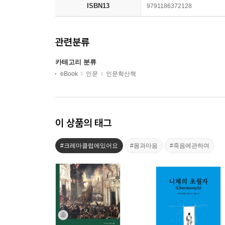
ISBN13
9791186372128
관련분류
카테고리 분류
eBook
인문
인문학산책
이 상품의 태그
#크레마클럽에있어요
#몸과마음
#죽음에관하여