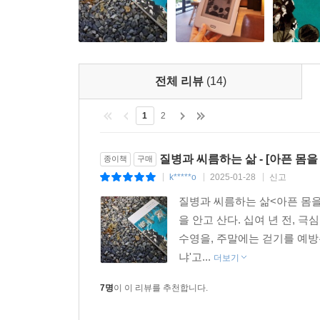
를 느끼며 더는 죽음이 두렵지 않다. 내가 사라진 후
근접해보지 않으면 갖기 힘들다. 아서 프랭크의
지만 반드시 여기 있어야만 하는 것은 아니다. 기쁨
한가운데로 휘말려 들어갔던 『목격자』로서의 경
충격과 고통 그리고 치료의 과정을 자기로부터의 소외
--- p.224
바로 그 모든 것의 목격자가 됨으로써 가능하다.
전체 리뷰
(14)
책임에 복속한다. 이제 다른 사람들은 마찬가지의
매개로 주고받는 이 책임 속에서 우리는 질병이나 
1
2
진실이 촉구하는 삶의 의미를 질문하는 한편, 그 진
아픈 몸의 경험에 관해 들려주는 이야기를 들으며, 
질병과 씨름하는 삶 - [아픈 몸을
종이책
구매
존중받지 못한 채 타자가 되는 이 시대에 얼마나 소
k*****o
2025-01-28
신고
|
|
|
―김영옥(생애문화연구소 옥희살롱 대표)
질병과 씨름하는 삶<아픈 몸을
을 안고 산다. 십여 년 전,
거의 모든 페이지에 밑줄을 그었다. 책 전체가 
수영을, 주말에는 걷기를 예방
경험이 바로 그렇기 때문일 것이다.
냐'고...
인간은 모두 병에 걸린다. 어떤 병은 괜찮지만 다
더보기
살아간다. ??암에 걸리기 쉬운 성격??이라는 표현
7명
이 이 리뷰를 추천합니다.
암으로 축소되기도 한다. 질병에 대한 사회적 낙
사회에서 비롯된다. 그런 사회에서 우리는 강박적으