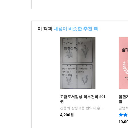
이 책과
내용이 비슷한 추천 책
고금도서집성 의부전록 501
암환
권
활
진몽뢰 장정석등 번역자 홍성민 저
u-pape
김범석
|
4,900
원
10,0