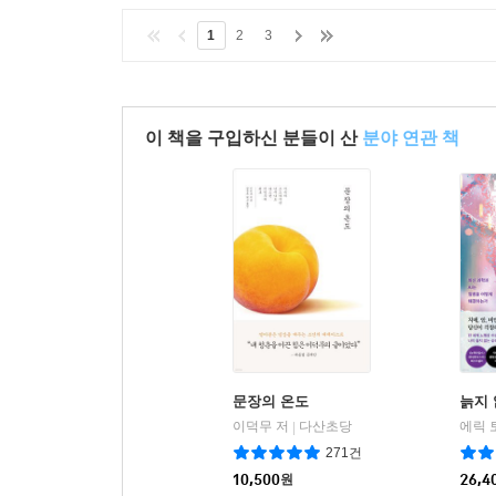
1
2
3
이 책을 구입하신 분들이 산
분야 연관 책
문장의 온도
늙지 
이덕무 저
다산초당
에릭 
|
271건
10,500
원
26,4