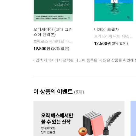
오디세이아 (고대 그리
니체의 초월자
스어 완역본)
프리드리히 니체 저/김철 편역
호메로스 저/페테르 파울 루벤스 그림/박문재 역
현대지성
|
12,500
원
(0% 할인)
19,800
원
(10% 할인)
검색 페이지에서 선택된 태그에 등록된 더 많은 상품을 확인해 
이 상품의 이벤트
(6개)