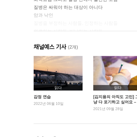
질병은 싸워야 하는 대상이 아니다
암과 낙인
질병을 부정하는 사람들, 인정하는 사람들
위로하는 사람들, 비난하는 사람들
질병에 가치를 부여하기
채널예스 기사
아픈 사람들의 이야기를 듣기
(2개)
회복 의례
덤으로 얻은 삶
개정판 후기
도움 받은 문헌
읽다
읽다
감사의 말
감정 연습
[김지용의 아직도 고민] 
냥 다 포기하고 싶어요 –
옮긴이의 말
2022년 06월 10일
지막 회
2021년 09월 28일