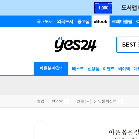
국내도서
외국도서
중고샵
eBook
크레마클럽
C
빠른분야찾기
베스트
신상품
이벤트
바이백
매
웰컴
eBook
인문
인문학산책