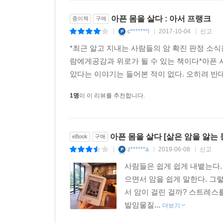
책을 읽으면서 내가 겪었거나 겪고 있는 질병들, 
아픈 몸을 살다 : 아서 프랭크
종이책
구매
냄새와 외래진료실에서 의사 앞에 앉았을 때의 두
c*******l
2017-10-04
신고
|
|
|
책에서 바로 그러한 구체성을 비판적이고도 윤리적으
자신이며, 병이 낫든 낫지 않든 병과 씨름하며 사는
*최근 알고 지내는 사람들의 암 확진 판정 소
아픈 사람이 통증의 무시무시한 골짜기를 도리 
람에게공감과 위로가 될 수 있는 책이다*아픈
보호자』일 때 겪게 되는 고됨과 고독에 대해 목격
았다는 이야기는 들어본 적이 없다. 오히려 반대
서로의 목격자가 되어주어야 한다. 피와 뼈와 심
1명
이 이 리뷰를 추천합니다.
사람들에게, 병실 구석 보호자 침대에서 잠드는 
한가운데서 일어나고 있는 일이 무엇인지를 이해하고
―전희경(살림의료협동조합 여성학 전문이사, 생애
아픈 몸을 살다 [삶은 암을 앓는
eBook
구매
z******a
2019-06-08
신고
|
|
|
사람들은 쉽게 쉽게 내뱉는다. 
으면서 암을 쉽게 말한다. 그
서 암이 걸린 걸까? 스트레스
발암물질...
더보기