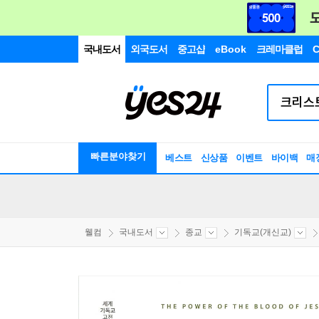
국내도서
외국도서
중고샵
eBook
크레마클럽
C
빠른분야찾기
베스트
신상품
이벤트
바이백
매
웰컴
국내도서
종교
기독교(개신교)