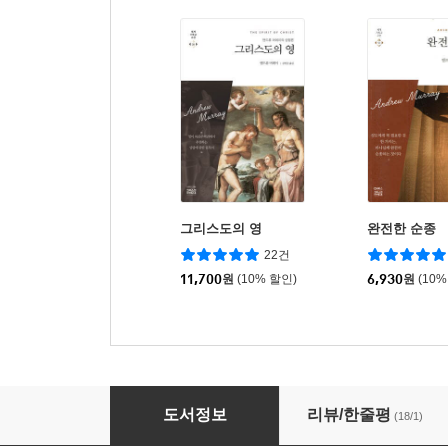
그리스도의 영
완전한 순종
22건
11,700
원
(10% 할인)
6,930
원
(10%
예수의 보혈의 능력
도서정보
리뷰/한줄평
(18/1)