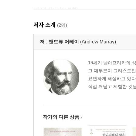
[제2권 십자가의 보혈]
서문 163
저자 소개
제1장 성령과 피 167
(2명)
제2장 피로 값 주고 산 무리들: 보혈과 선교의 관계 1
제3장 십자가의 피 198
저 :
앤드류 머레이
(Andrew Murray)
제4장 피로써 거룩해지는 제단 214
제5장 피를 믿는 믿음 232
19세기 남아프리카의 성
제6장 어린 양의 피 248
그 대부분이 그리스도인
제7장 “내가 피를 볼 때에” 261
요연하게 해설하고 있다
제8장 “피로 사서 하나님께 드리시고” 275
직접 깨닫고 체험한 것을
제9장 피 뿌림과 삼위일체 하나님 289
제10장 그의 피로 씻으심 303
작가의 다른 상품