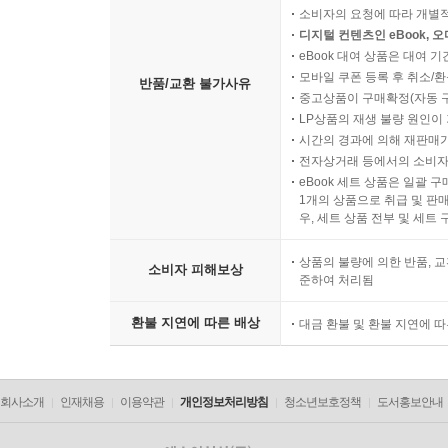
소비자의 요청에 따라 개별
디지털 컨텐츠인 eBook, 
eBook 대여 상품은 대여 기
모바일 쿠폰 등록 후 취소/환
반품/교환 불가사유
중고상품이 구매확정(자동 
LP상품의 재생 불량 원인이 기
시간의 경과에 의해 재판매가
전자상거래 등에서의 소비자
eBook 세트 상품은 일괄 
1개의 상품으로 취급 및 판매
우, 세트 상품 전부 및 세트
상품의 불량에 의한 반품, 교
소비자 피해보상
준하여 처리됨
환불 지연에 따른 배상
대금 환불 및 환불 지연에 
회사소개
인재채용
이용약관
개인정보처리방침
청소년보호정책
도서홍보안내