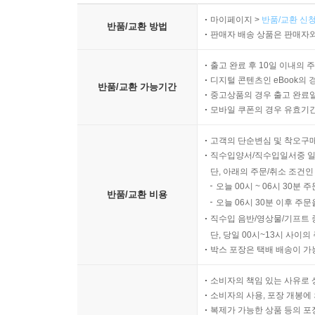
마이페이지 >
반품/교환 신청
반품/교환 방법
판매자 배송 상품은 판매자와
출고 완료 후 10일 이내의 
디지털 콘텐츠인 eBook의 
반품/교환 가능기간
중고상품의 경우 출고 완료일
모바일 쿠폰의 경우 유효기간(
고객의 단순변심 및 착오구
직수입양서/직수입일서중 일
단, 아래의 주문/취소 조건인
오늘 00시 ~ 06시 30분 
반품/교환 비용
오늘 06시 30분 이후 주문
직수입 음반/영상물/기프트 
단, 당일 00시~13시 사이
박스 포장은 택배 배송이 가
소비자의 책임 있는 사유로 
소비자의 사용, 포장 개봉에 
복제가 가능한 상품 등의 포장을 