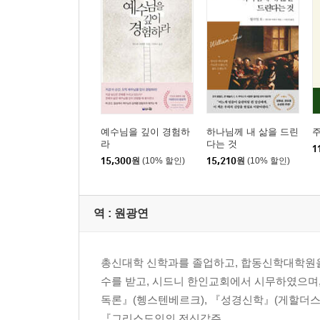
예수님을 깊이 경험하
하나님께 내 삶을 드린
라
다는 것
1
15,300
원
(10% 할인)
15,210
원
(10% 할인)
역 :
원광연
총신대학 신학과를 졸업하고, 합동신학대학원을 수
수를 받고, 시드니 한인교회에서 시무하였으며,
독론』(헹스텐베르크), 『성경신학』(게할더스
『그리스도인의 전신갑주...