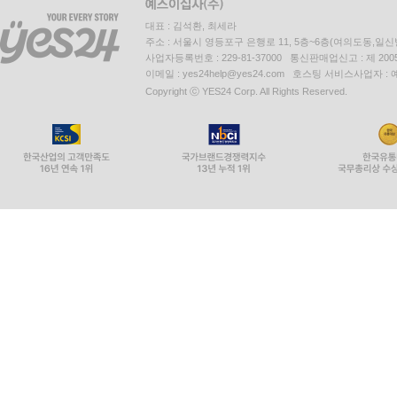
대표 : 김석환, 최세라
주소 : 서울시 영등포구 은행로 11, 5층~6층(여의도동,일신
사업자등록번호 : 229-81-37000 통신판매업신고 : 제 200
이메일 : yes24help@yes24.com 호스팅 서비스사업자 :
Copyright ⓒ YES24 Corp. All Rights Reserved.