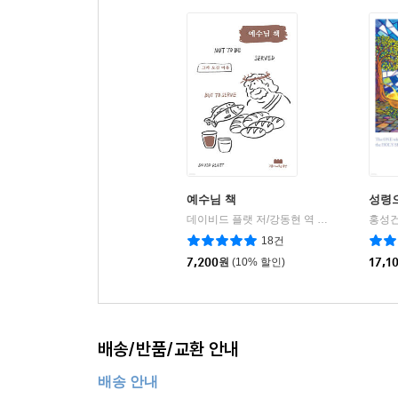
예수님 책
성령
데이비드 플랫 저/강동현 역
구름이머무는동
홍성건
|
18건
7,200
원
(10% 할인)
17,1
배송/반품/교환 안내
배송 안내