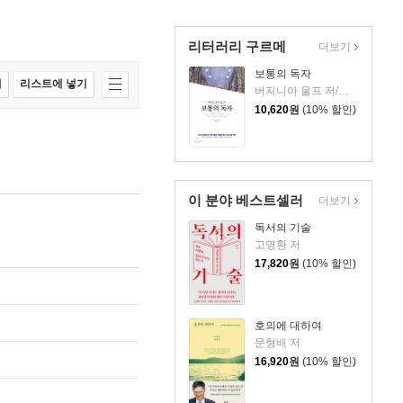
리터러리 구르메
더보기
보통의 독자
매
리스트에 넣기
버지니아 울프 저/박인용 역
10,620
원
(10% 할인)
이 분야 베스트셀러
더보기
독서의 기술
고명환 저
17,820
원
(10% 할인)
호의에 대하여
문형배 저
16,920
원
(10% 할인)