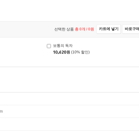
카트에 넣기
바로구
선택한 상품
총
0
개 /
0
원
보통의 독자
10,620
원
(10% 할인)
mm