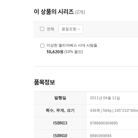
이 상품의 시리즈
(2개)
품절포함
전체
이상한 엘리자베스 시대 사람들
10,620
원
(10% 할인)
품목정보
발행일
2011년 04월 11일
쪽수, 무게, 크기
436쪽 | 584g | 145*210*30
ISBN13
9788990369895
ISBN10
8990369894