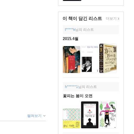
이 책이 담긴
리스트
더보기
t*****k
님의 리스트
2015.4월
h******1
님의 리스트
꽃피는 봄이 오면
펼쳐보기