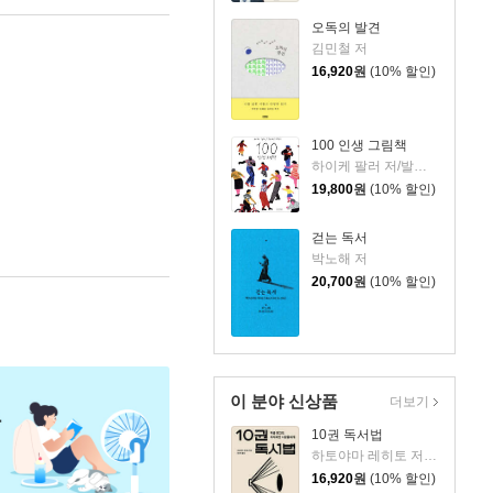
오독의 발견
김민철 저
16,920
원
(10% 할인)
100 인생 그림책
하이케 팔러 저/발레리오 비달리 그림/김서정 역
19,800
원
(10% 할인)
걷는 독서
박노해 저
20,700
원
(10% 할인)
이 분야 신상품
더보기
10권 독서법
하토야마 레히토 저/원선미 역
16,920
원
(10% 할인)