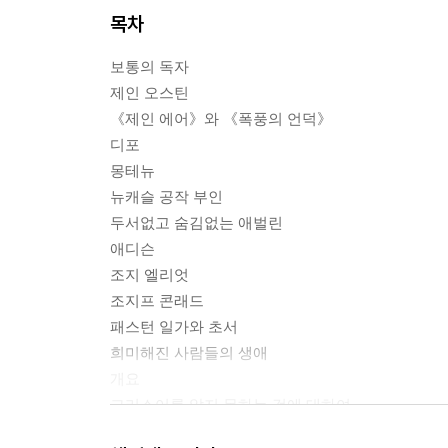
목차
보통의 독자
제인 오스틴
《제인 에어》와 《폭풍의 언덕》
디포
몽테뉴
뉴캐슬 공작 부인
두서없고 숨김없는 애벌린
애디슨
조지 엘리엇
조지프 콘래드
패스턴 일가와 초서
희미해진 사람들의 생애
개요
그리스어를 알지 못하는 것에 대하여
엘리자베스 시대의 헛간