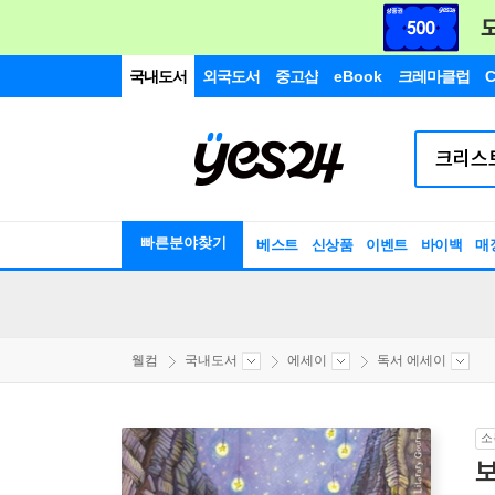
국내도서
외국도서
중고샵
eBook
크레마클럽
C
빠른분야찾기
베스트
신상품
이벤트
바이백
매
웰컴
국내도서
에세이
독서 에세이
소