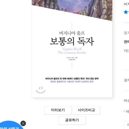
버
정
판
Y
결
배
미리보기
사이즈비교
배
공유하기