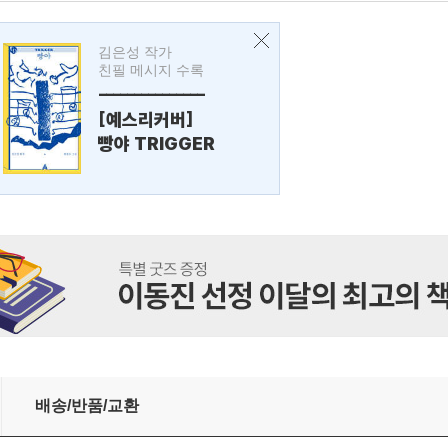
김은성 작가
친필 메시지 수록
---------------
[예스리커버]
빵야 TRIGGER
배송/반품/교환