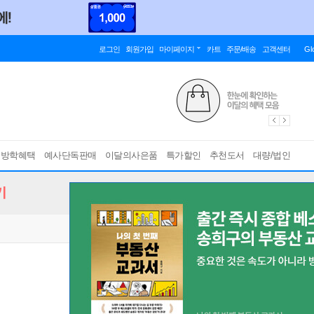
로그인
회원가입
마이페이지
카트
주문/배송
고객센터
Gl
름방학혜택
예사단독판매
이달의사은품
특가할인
추천도서
대량/법인
기