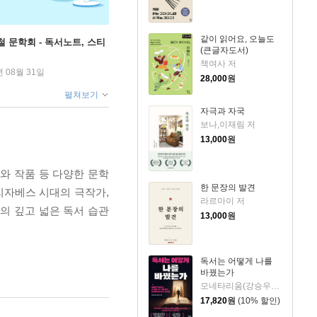
같이 읽어요, 오늘도
철 문학회 - 독서노트, 스티
(큰글자도서)
책여사 저
년 08월 31일
28,000
원
펼쳐보기
자극과 자국
보나,이재림 저
13,000
원
와 작품 등 다양한 문학
한 문장의 발견
리자베스 시대의 극작가,
라르마이 저
의 깊고 넓은 독서 습관
13,000
원
독서는 어떻게 나를
바꿨는가
모네타리움(강승우) 저
17,820
원
(10% 할인)