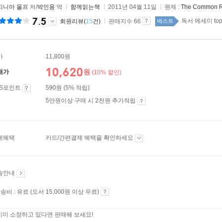
지니아 울프
저/
박인용
역
함께읽는책
2011년 04월 11일
원제 :
The Common 
7.5
독서 에세이 top
회원리뷰(
15
건)
판매지수 66
베스트
가
11,800원
10,620
원
매가
(10% 할인)
ES포인트
590원 (5% 적립)
5만원이상 구매 시 2천원 추가적립
제혜택
카드/간편결제 혜택을 확인하세요
송안내
송비 : 유료 (도서 15,000원 이상 무료)
이미 소장하고 있다면 판매해 보세요!