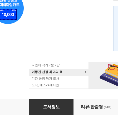
나민애 작가 7문 7답
이동진 선정 최고의 책
기간 한정 특가 도서
오직, 예스24에서만
보통의 독자
도서정보
리뷰/한줄평
(14/1)