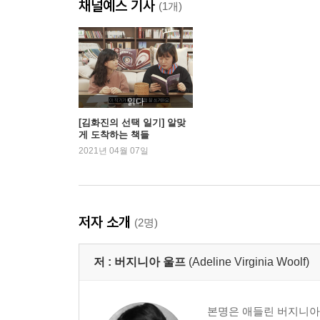
채널예스 기사
엘리자베스 시대의 어느 희곡에 대한 주석
(1개)
러시아 인의 관점
현대 소설
현대 수필
후원자와 사프란
현대인에게 어떤 반응을 일으킬까
읽다
[김화진의 선택 일기] 알맞
게 도착하는 책들
2021년 04월 07일
저자 소개
(2명)
저 :
버지니아 울프
(Adeline Virginia Woolf)
본명은 애들린 버지니아 