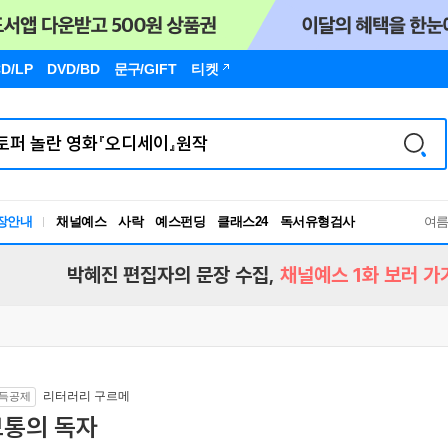
D/LP
DVD/BD
문구
/GIFT
티켓
독서유형검사
장안내
채널예스
사락
예스펀딩
클래스24
RBTI Lab
여
독서유형검사
박혜진 편집자의 문장 수집,
채널예스 1화 보러 가
리터러리 구르메
득공제
보통의 독자