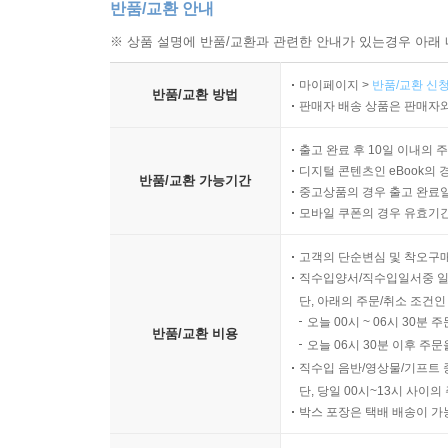
반품/교환 안내
※ 상품 설명에 반품/교환과 관련한 안내가 있는경우 아래 
마이페이지 >
반품/교환 신청
반품/교환 방법
판매자 배송 상품은 판매자와
출고 완료 후 10일 이내의 
디지털 콘텐츠인 eBook의 
반품/교환 가능기간
중고상품의 경우 출고 완료일
모바일 쿠폰의 경우 유효기간(
고객의 단순변심 및 착오구
직수입양서/직수입일서중 일
단, 아래의 주문/취소 조건인
오늘 00시 ~ 06시 30분 
반품/교환 비용
오늘 06시 30분 이후 주문
직수입 음반/영상물/기프트 
단, 당일 00시~13시 사이
박스 포장은 택배 배송이 가