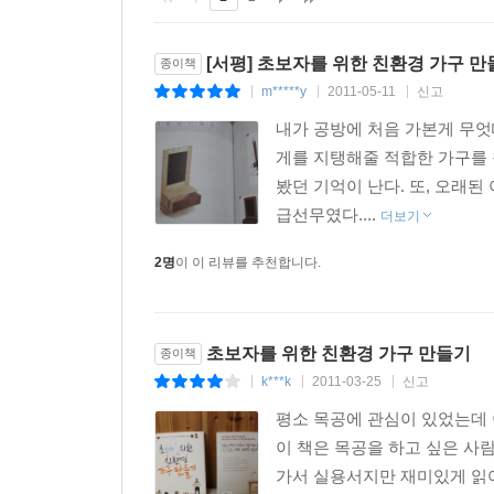
[서평] 초보자를 위한 친환경 가구 
종이책
m*****y
2011-05-11
신고
|
|
|
내가 공방에 처음 가본게 무
게를 지탱해줄 적합한 가구를
봤던 기억이 난다. 또, 오래
급선무였다....
더보기
2명
이 이 리뷰를 추천합니다.
초보자를 위한 친환경 가구 만들기
종이책
k***k
2011-03-25
신고
|
|
|
평소 목공에 관심이 있었는데 
이 책은 목공을 하고 싶은 사
가서 실용서지만 재미있게 읽