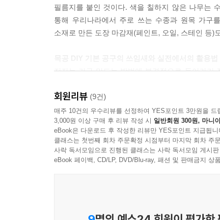
필름지를 붙인 것이다. 색을 칠하지 않은 나무는 
통해 우리나라에서 주로 쓰는 수종과 원목 가구를
소재로 만든 도장 마감재(페인트, 오일, 스테인 등
목공 DIY 기본 공구의 쓰임새와 실전에서의 활용법
저자는 가구 만드는 방법에 본격적으로 들어가기 전
완성도 높은 가구를 만드는 데 도움이 된다고 조언
회원리뷰
보호용품, 친환경 도장 마감재, 다양한 부자재
(9건)
소개하였다.
매주 10건의 우수리뷰를 선정하여 YES포인트 3만원을 드
3,000원 이상 구매 후 리뷰 작성 시
일반회원 300원, 마니아
eBook은 다운로드 후 작성한 리뷰만 YES포인트 지급됩니
공간박스부터 책상까지 난이도별로 구성한 가구 제
클래스는 첫번째 회차 주문확정 시점부터 마지막 회차 주문
책만 보고서도 초보자들이 쉽게 가구를 만들 수 
사락 독서모임으로 진행된 클래스는 사락 독서모임 게시판
전달하였다. 공구 사용이 서툰 초보자에게 먼저 
eBook 페이백, CD/LP, DVD/Blu-ray, 패션 및 판매금
바닥부터 먼저 칠해주라고 조언해준다. 제법 큰 
공구도 점차 능숙하게 다룰 줄 알게 되고 동시에 목
전문가를 꿈꾸는 사람들에게 유용한 가구 공방 창
9
명의 예스24 회원이 평가한