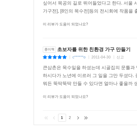
싶어서 목공의 길로 뛰어들었다고 한다. 서울 서
가구전], [8인의 목수전]등의 전시회에 작품을 출
이 리뷰가 도움이 되었나요?
초보자를 위한 친환경 가구 만들기
종이책
c******o
2011-04-30
신고
|
|
|
큰삼촌은 목수일을 하셨는데 시골집의 문틀과 
하시다가 노년에 이르러 그 일을 그만 두셨다.
뭐든 뚝딱뚝딱 만들 수 있다면 얼마나 좋을까 생각
이 리뷰가 도움이 되었나요?
1
2