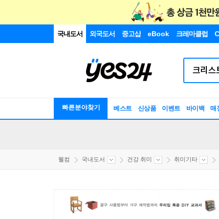
국내도서
외국도서
중고샵
eBook
크레마클럽
C
빠른분야찾기
베스트
신상품
이벤트
바이백
매
웰컴
국내도서
건강 취미
취미기타