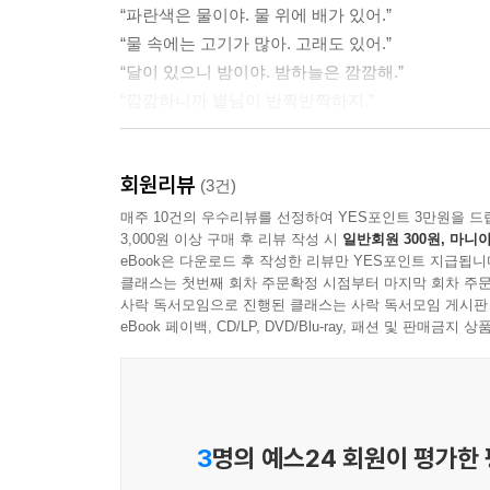
“파란색은 물이야. 물 위에 배가 있어.”
“물 속에는 고기가 많아. 고래도 있어.”
“달이 있으니 밤이야. 밤하늘은 깜깜해.”
“깜깜하니까 별님이 반짝반짝하지.”
두 아이는 그림 그리기에 빠져들면서 한순간에 시간
회원리뷰
독뱀이 사는 섬으로 떠납니다.
(3건)
매주 10건의 우수리뷰를 선정하여 YES포인트 3만원을 드
3,000원 이상 구매 후 리뷰 작성 시
일반회원 300원, 마니아
낯익은 일상에서 아이들 앞에 문득 열린 환상 세
eBook은 다운로드 후 작성한 리뷰만 YES포인트 지급됩니
작가의 독창적 시선이 있습니다. 작가는 또 생활
클래스는 첫번째 회차 주문확정 시점부터 마지막 회차 주문
않겠다던 아이들이 신나게 놀고 온몸을 더럽혀서는
사락 독서모임으로 진행된 클래스는 사락 독서모임 게시판
eBook 페이백, CD/LP, DVD/Blu-ray, 패션 및 판매금
작품의 구성은 이렇게 놀이의 시작과 확장, 변형
펼쳐 보인다는 것이 이 책이 주는 가장 큰 즐거
알아차리고, 자신들이 곧잘 빚어 내는 환상들에 깊
3
명의 예스24 회원이 평가한
거침없는 선과 풍요로운 색의 향연