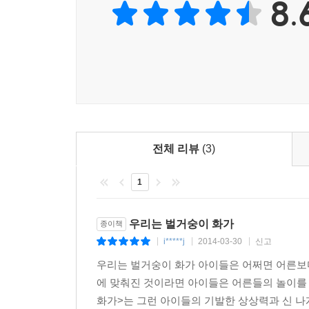
8.
아이들의 그리는 행위에 담긴 순수한 유희와 표현 
국내뿐 아니라 유럽에서도 주목받는 일러스트레이터
편안한 먹선은 아이들 그림의 소박한 스타일을 
재현하는 단순한 표현을 택하고, 화면 곳곳에 물감
있습니다. 그러면서도 아름답게 연출된 화면과 풍요
전체 리뷰
(3)
1
우리는 벌거숭이 화가
종이책
i*****j
2014-03-30
신고
|
|
|
우리는 벌거숭이 화가 아이들은 어쩌면 어른보다
에 맞춰진 것이라면 아이들은 어른들의 놀이를
화가>는 그런 아이들의 기발한 상상력과 신 나게