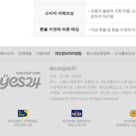
상품의 불량에 의한 반품, 교
소비자 피해보상
준하여 처리됨
환불 지연에 따른 배상
대금 환불 및 환불 지연에 
회사소개
인재채용
이용약관
개인정보처리방침
청소년보호정책
도서홍보안내
대표 : 김석환, 최세라
주소 : 서울시 영등포구 은행로 11, 5층~6층(여의도동,일신
사업자등록번호 : 229-81-37000 통신판매업신고 : 제 200
이메일 : yes24help@yes24.com 호스팅 서비스사업자 :
Copyright ⓒ YES24 Corp. All Rights Reserved.