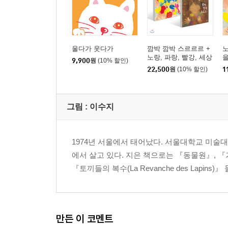
울다가 웃다가
깜박 깜박 스르르르 +
노
노랑, 파랑, 빨강, 세상
9,900
원
(10% 할인)
을 물들여요
22,500
원
(10% 할인)
1
그림 : 이수지
1974년 서울에서 태어났다. 서울대학교 미술
에서 살고 있다. 지은 책으로는 『동물원』, 『거울(Mir
『토끼들의 복수(La Revanche des Lapins)』
만든 이 코멘트