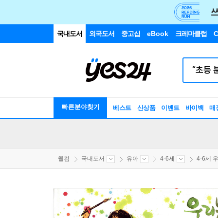
국내도서
외국도서
중고샵
eBook
크레마클럽
C
빠른분야찾기
베스트
신상품
이벤트
바이백
매
웰컴
국내도서
유아
4-6세
4-6세 우