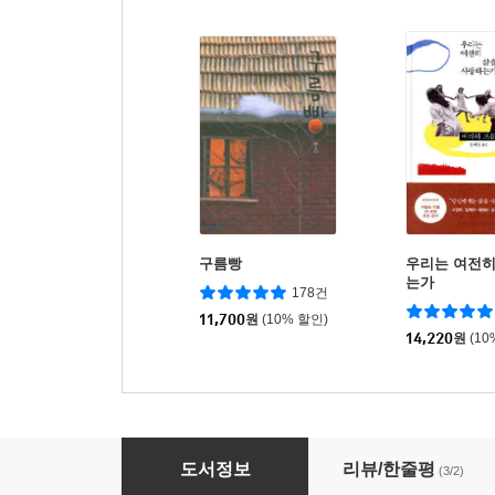
구름빵
우리는 여전히
는가
178건
11,700
원
(10% 할인)
14,220
원
(10
우리는 벌거숭이 화가
도서정보
리뷰/한줄평
(3/2)