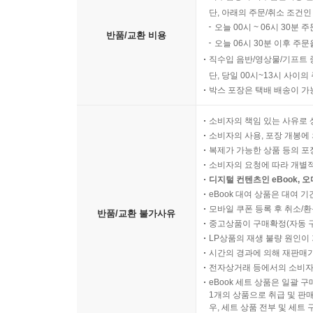
단, 아래의 주문/취소 조건인
오늘 00시 ~ 06시 30분 
반품/교환 비용
오늘 06시 30분 이후 주문
직수입 음반/영상물/기프트 
단, 당일 00시~13시 사이
박스 포장은 택배 배송이 가
소비자의 책임 있는 사유로 
소비자의 사용, 포장 개봉에 
복제가 가능한 상품 등의 포장을 
소비자의 요청에 따라 개별
디지털 컨텐츠인 eBook, 
eBook 대여 상품은 대여 기
모바일 쿠폰 등록 후 취소/환
반품/교환 불가사유
중고상품이 구매확정(자동 
LP상품의 재생 불량 원인이 기
시간의 경과에 의해 재판매가
전자상거래 등에서의 소비자
eBook 세트 상품은 일괄 
1개의 상품으로 취급 및 판매
우, 세트 상품 전부 및 세트