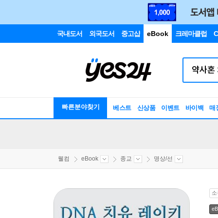
국내도서
외국도서
중고샵
eBook
크레마클럽
C
빠른분야찾기
베스트
신상품
이벤트
바이백
매
웰컴
eBook
종교
명상/선
소
eB