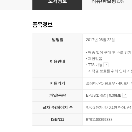
도서정보
리뷰/한줄평
(1/3)
품목정보
발행일
2017년 08월 22일
배송 없이 구매 후 바로 읽
제한없음
이용안내
TTS 가능
저작권 보호를 위해 인쇄 기
지원기기
크레마 /PC(윈도우 - 4K 모
파일/용량
EPUB(DRM) | 0.39MB
글자 수/페이지 수
약 0.2만자, 약 0.1만 단어, A
ISBN13
9791188399338