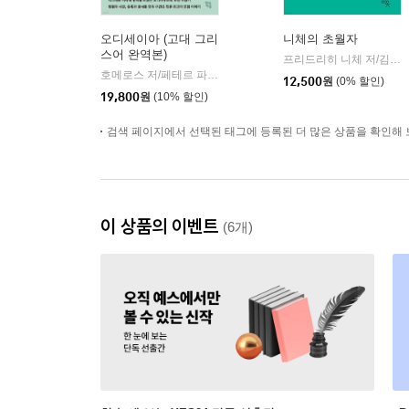
오디세이아 (고대 그리
니체의 초월자
스어 완역본)
프리드리히 니체 저/김철 편역
호메로스 저/페테르 파울 루벤스 그림/박문재 역
현대지성
|
12,500
원
(0% 할인)
19,800
원
(10% 할인)
검색 페이지에서 선택된 태그에 등록된 더 많은 상품을 확인해 
이 상품의 이벤트
(6개)