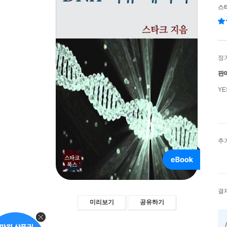
스
정
판
Y
추
결
미리보기
공유하기