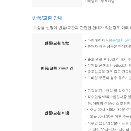
배송비 : 무료배송
반품/교환 안내
※ 상품 설명에 반품/교환과 관련한 안내가 있는경우 아래 
마이페이지 >
반품/교환 신청
반품/교환 방법
판매자 배송 상품은 판매자와
출고 완료 후 10일 이내의 
디지털 콘텐츠인 eBook의 
반품/교환 가능기간
중고상품의 경우 출고 완료일
모바일 쿠폰의 경우 유효기간(
고객의 단순변심 및 착오구
직수입양서/직수입일서중 일
단, 아래의 주문/취소 조건인
오늘 00시 ~ 06시 30분 
반품/교환 비용
오늘 06시 30분 이후 주문
직수입 음반/영상물/기프트 
단, 당일 00시~13시 사이