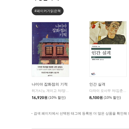
#페이커가읽은책
나미야 잡화점의 기적
인간 실격
히가시노 게이고 저/양윤옥 역
현대문학
다자이 오사무 저/김춘미 역
|
16,920
원
(10% 할인)
8,100
원
(10% 할인)
검색 페이지에서 선택된 태그에 등록된 더 많은 상품을 확인해 