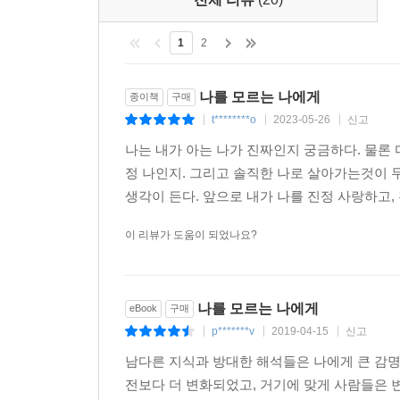
간이 지날수록 달라진다는 점이다. 자신의 정체성과
는 점점 커진다. 청춘에게 권한다. 자신만의 ‘왜’
1
2
번 사는 인생을 진하게, 후회 없이 살아보라고 권한다
이다. 어디가 어떻게 비어 있다는 것을 알면 채워나갈 수 있
나를 모르는 나에게
종이책
구매
t********o
2023-05-26
신고
|
|
|
청춘은 질문하고 답을 찾아야 하는 시기다. 행동과 
나는 내가 아는 나가 진짜인지 궁금하다. 물론
는 어떤 사람이냐고, 무엇에 끌리느냐고, 너에게 중
정 나인지. 그리고 솔직한 나로 살아가는것이
하면서 자신의 내면을 깊숙이 들여다보자. 원하는 방
생각이 든다. 앞으로 내가 나를 진정 사랑하고,
겠느냐고 물어보자. 답을 찾고 정리하기는 쉽지 않다
고 만다. 특별하지 않은 사람, 그저 그런 사람, 의
이 리뷰가 도움이 되었나요?
다.
--- p.369~370
나를 모르는 나에게
eBook
구매
p*******v
2019-04-15
신고
|
|
|
남다른 지식과 방대한 해석들은 나에게 큰 감명
전보다 더 변화되었고, 거기에 맞게 사람들은 