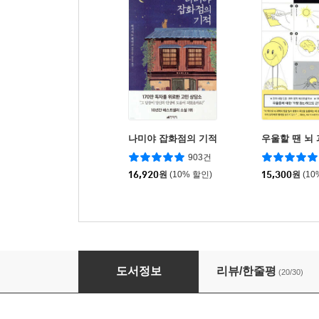
나미야 잡화점의 기적
우울할 땐 뇌
903건
16,920
원
(10% 할인)
15,300
원
(10
나를 모르는 나에게
도서정보
리뷰/한줄평
(20/30)