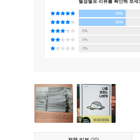
신만을 위하는 삶을 살지 않으리라고 되새긴다. 세
별점별로 리뷰를 확인해 보세
3부 ‘나를 도약하는 시간’에서는 스스로 중심을 잡
게이트로 들어오는 쪽에는 ‘ENTER TO GROW IN WI
50%
뛸 것인지를 먼저 ‘생각’할 줄 아는 힘을 갖추자고
Y KIND’라는 문구가 써 있다. ‘학교에 들어와서
시대에 오히려 주목받는 이타심과 공감 능력 등 꼭 
50%
의미로 해석할 수 있겠다. 두 학교의 가르침에는 공통
0%
의 확장만큼 이타심과 봉사 정신에도 무게를 두어 
각 부는 다섯 시간의 수업으로 구성돼 있다. 각 수업
0%
으로 실천하는 것이 중요하다고 가르친다. 우수한 인재
한 것으로 꽤 많은 이야기가 압축되어 있다. 실제 수
0%
이런 삶을 살고 싶어 하는구나’ 등 내가 미처 몰랐던
머리에 지식만 가득 차고 기술적으로만 능숙한 사람은
한 건 사람만큼 잘, 아니 사람보다 더 잘한다. 많
문성을 결정하는 핵심은 인간적 감성이 될 것이다.
--- p.…) 차가운 기계가 발달하고 인공지능의 활
포근함, 쓸쓸함, 외로움, 울컥, 뭉클, 환희. 이런
아픔에 같이 아파하고, 기쁨에 같이 기뻐할 줄 아는
이미 시작됐다. --- p.316~318
5
고민하며 답을 찾고 실행할 것인가, 아니면 흘러가는 
수 있는 일은 무엇일까?” “수많은 일 중에 왜 그 
하면 억지로 강요할 수도 없다. 분명한 건 자신의 
전체 리뷰
(20)