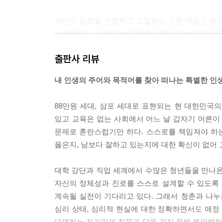
자신의 감정을 인정하고 조절하는 것은 책임인 동시
솔직해지자. 내면의 상태에 주의를 기울여주자. 부정
안에 있는 진짜 마음을 알아주며 위로할 때 정말 괜찮고 강
출판사 리뷰
혹 당신도 거인과 함께 지내는가? 거인에게 눌려서 
내 인생의 주어와 목적어를 찾아 떠나는 특별한 인
지하는 것이다. 당신은 이제 자신을 책임지고 보살펴
짐하라. 마음속 거인은 자발적으로 방을 빼고 나가지
88만원 세대, 삼포 세대로 표현되는 현 대한민국
다고 정중히 말하자. --- p.171
있고 교육은 없는 사회에서 어느 날 갑자기 어른이 
문제로 혼란스럽기만 하다. 스스로를 책임져야 하는
자존감을 고민하는 청춘들이 많다. 능력도 부족하고
옳은지, 남보다 잘하고 있는지에 대한 확신이 없어
다. 그런데 그 자존감, 남이 뭐라고 하기 전에 스
열심히 애쓰고 있는 자신을 제대로 바라봐주지도 않은
대학 강단과 직업 세계에서 수많은 청년들을 만나온
자. 당신은 지금까지 그저 편하게만 살아왔는가? 
자신의 정체성과 진로를 스스로 설계할 수 있도록
엉망이기만 할까? 노력하며 살아온 자신을 너무 무시
계속될 실전이 기다리고 있다. 그래서 청춘과 나누
는 성과로 이어진 노력만 가치가 있는 것은 아니다.
심리 상태, 심리적 현실에 대한 정확하면서도 애정
특한 부분이 있음을 알게 될 것이다. --- p.181~182
대면하는 자기만의 질문과 답을 갖지 못해 불안해하