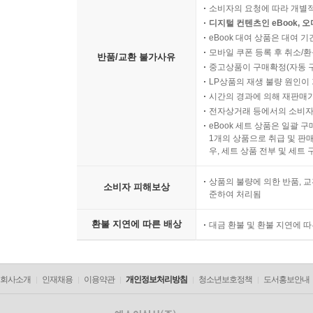
소비자의 요청에 따라 개별
디지털 컨텐츠인 eBook, 
eBook 대여 상품은 대여 기
모바일 쿠폰 등록 후 취소/환
반품/교환 불가사유
중고상품이 구매확정(자동 
LP상품의 재생 불량 원인이 기
시간의 경과에 의해 재판매가
전자상거래 등에서의 소비자
eBook 세트 상품은 일괄 
1개의 상품으로 취급 및 판매
우, 세트 상품 전부 및 세트
상품의 불량에 의한 반품, 교
소비자 피해보상
준하여 처리됨
환불 지연에 따른 배상
대금 환불 및 환불 지연에 
회사소개
인재채용
이용약관
개인정보처리방침
청소년보호정책
도서홍보안내