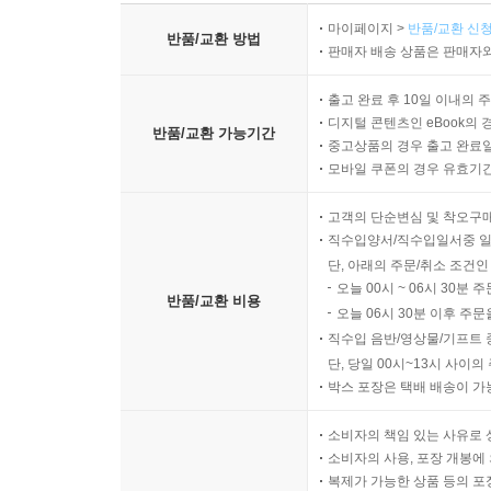
마이페이지 >
반품/교환 신청
반품/교환 방법
판매자 배송 상품은 판매자와
출고 완료 후 10일 이내의 
디지털 콘텐츠인 eBook의 
반품/교환 가능기간
중고상품의 경우 출고 완료일
모바일 쿠폰의 경우 유효기간(
고객의 단순변심 및 착오구
직수입양서/직수입일서중 일
단, 아래의 주문/취소 조건인
오늘 00시 ~ 06시 30분 
반품/교환 비용
오늘 06시 30분 이후 주문
직수입 음반/영상물/기프트 
단, 당일 00시~13시 사이
박스 포장은 택배 배송이 가
소비자의 책임 있는 사유로 
소비자의 사용, 포장 개봉에 
복제가 가능한 상품 등의 포장을 