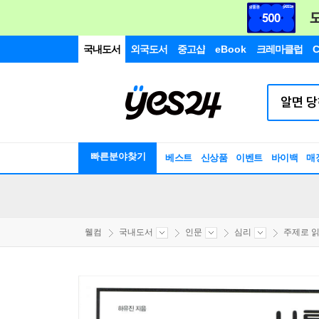
국내도서
외국도서
중고샵
eBook
크레마클럽
C
빠른분야찾기
베스트
신상품
이벤트
바이백
매
웰컴
국내도서
인문
심리
주제로 읽는