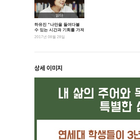
7교시 상처를 대하는 현명한 방법
도망을 멈추고 아픈 기억에 맞선 은영 | 마음속에 사
읽다
8교시 애쓰며 사는 나를 인정해주자
하유진 “나만을 들여다볼
수 있는 시간과 기회를 가져
시험 감독을 하며 바라본 청춘들의 모습 | 애쓰며 사
라”
2017년 08월 28일
9교시 내게 나에게 주는 선물
청춘들이 자신에게 준 선물들 | 나에게 주는 공로상 하
10교시 해야 하는 것 vs. 하고 싶은 것
내가 무엇을 좋아하는지를 모른다면? | 마음이 가는 
상세 이미지
3부 나를 도약하는 시간
11교시 든든한 친구이자 무기인 말과 글
이야기 1 : 추운 겨울날에 진행된 최종 면접 | 이야
이야기 4 : 자신의 생각을 문장으로 만들지 못하는 청
대화를 나눌 때 멋있는 사람 | 말과 글은 능력이다
12교시 내 안에 있는 이타심을 발휘하라
나만 생각하는 사람은 하지 않는 말 | 청강생 지원