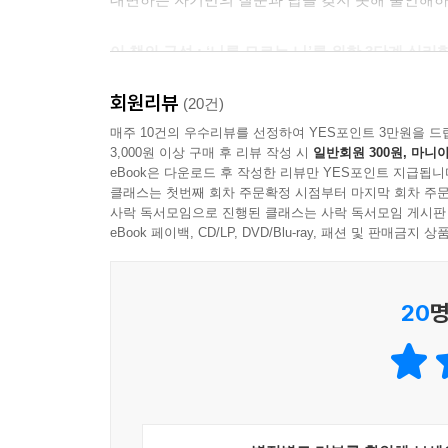
경쟁이 치열한 세상에서 스스로를 지키며 살아가는 데에
이 책의 구성 : ‘나를 모르는 나’를 위한 3단계 심리
공에서 사라진다. 미래에 무엇을 할 수 있다는 의지
과 믿음을 통해 확고해진다. 자신에게 주는 인정은 타인
회원리뷰
『나를 모르는 나에게』는 청년 세대에 관한 이러
(20건)
로드맵을 제시한다. 내 인생이 가야 할 길을 스
매주 10건의 우수리뷰를 선정하여 YES포인트 3만원을 드
청춘은 성공을 원한다. 스티브 잡스, 빌 게이츠, 
3,000원 이상 구매 후 리뷰 작성 시
일반회원 300원, 마니아
인식시키면서, 먼저 자신의 내면을 알아가는 시간을
정도 받고 싶어 한다. 하지만 자신이 부러워하는 이
eBook은 다운로드 후 작성한 리뷰만 YES포인트 지급됩니
들이 만든 제품의 ‘유저user’가 된다. 책을 통해
클래스는 첫번째 회차 주문확정 시점부터 마지막 회차 주문
1부 ‘나를 이해하는 시간’에서는 자신을 이해한
사락 독서모임으로 진행된 클래스는 사락 독서모임 게시판
는 것이다. 꾸준히, 열심히, 그리고 열렬히 사용하며 돈을 ‘
무엇을 어떻게 들여다봐야 하는지도 살피며, 이에 대
eBook 페이백, CD/LP, DVD/Blu-ray, 패션 및 판매금
진단하기, 인생 곡선 그리기 등 실제 심리학 수업
살면서 느끼는 불안과 막막함, 상처와 아픔은 나만 
나은 미래를 꿈꾸며 성실하게 노력해온 청춘들의 
부디 후자의 경우가 되기를 바란다. 지금 내가 아픈
20
명
운 사람이 또 있다는 걸 기억하자. 당신만큼은 꿋꿋
2부 ‘나를 위해주는 시간’에서는 1부 수업을 통
p.288
치유하는 시간을 선물한다. 스스로를 위해주고 
위해주며 도전할 수 있도록 돕는다. 부정적 감정을 
“지식이 없는 선함은 약하고, 선하지 않은 지식은 위
표현하도록 이끌며, 상처로부터 스스로를 회복하기
i’라는 문구가 새겨져 있다고 한다. ‘자신만을 위하지 않는