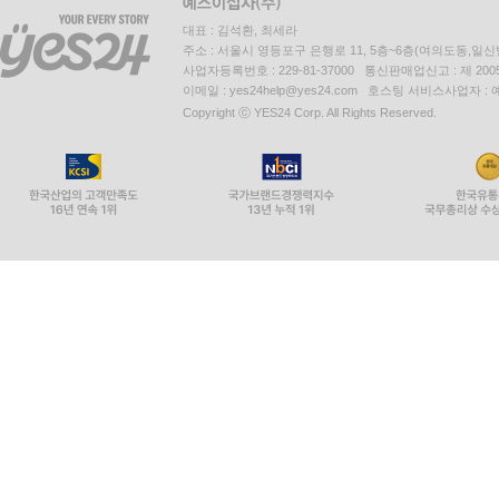
대표 : 김석환, 최세라
주소 : 서울시 영등포구 은행로 11, 5층~6층(여의도동,일신
사업자등록번호 : 229-81-37000 통신판매업신고 : 제 200
이메일 : yes24help@yes24.com 호스팅 서비스사업자 :
Copyright ⓒ YES24 Corp. All Rights Reserved.