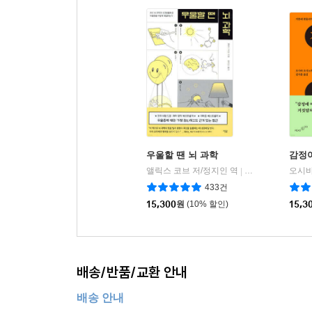
우울할 땐 뇌 과학
감정
앨릭스 코브 저/정지인 역
심심
|
433건
15,300
원
(10% 할인)
15,3
배송/반품/교환 안내
배송 안내