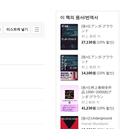
이 책의 원서/번역서
[원서] アンダ-グラウ
매
리스트에 넣기
ンド
村上 春樹 저
27,130
원
(10% 할인)
[원서] アンダ-グラウ
ンド
村上 春樹 저
14,100
원
(10% 할인)
[원서] 村上春樹全作
品 1990~2000(6)ア
ンダ-グラウン
村上春樹 저
41,230
원
(10% 할인)
[원서] Underground
Haruki Murakami