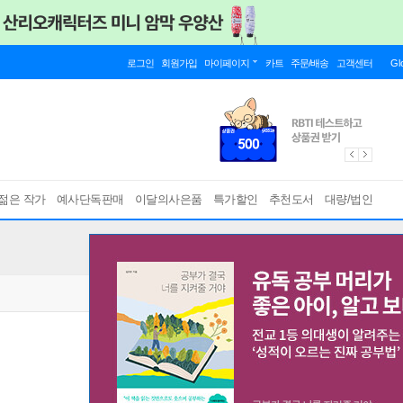
로그인
회원가입
마이페이지
카트
주문/배송
고객센터
Gl
젊은 작가
예사단독판매
이달의사은품
특가할인
추천도서
대량/법인