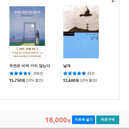
4
/4
우연은 비켜 가지 않는다
날개
206건
43건
15,750
원
(10% 할인)
12,600
원
(10% 할인)
18,000
카트에 넣기
바로구매
원