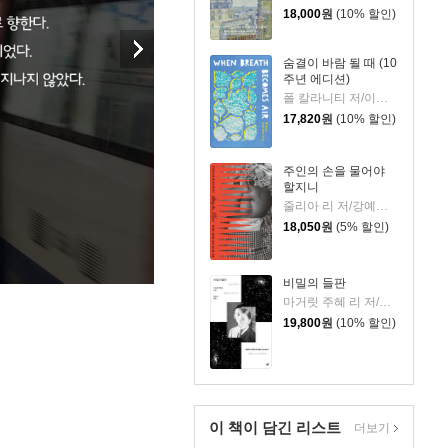
18,000
원
(10% 할인)
숨결이 바람 될 때 (10
주년 에디션)
폴 칼라니티 저/이종인 역
17,820
원
(10% 할인)
주인의 손을 물어야
할지니
줄리아 리 저/강예은,문지영 역
18,050
원
(5% 할인)
비밀의 들판
마거릿 주혜 리 저/장상미 역
19,800
원
(10% 할인)
이 책이 담긴
리스트
더보기