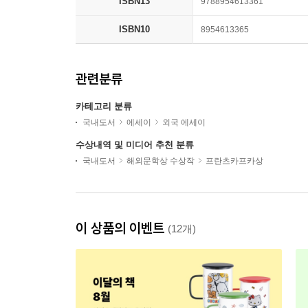
ISBN13
9788954613361
ISBN10
8954613365
관련분류
카테고리 분류
국내도서
에세이
외국 에세이
수상내역 및 미디어 추천 분류
국내도서
해외문학상 수상작
프란츠카프카상
이 상품의 이벤트
(12개)