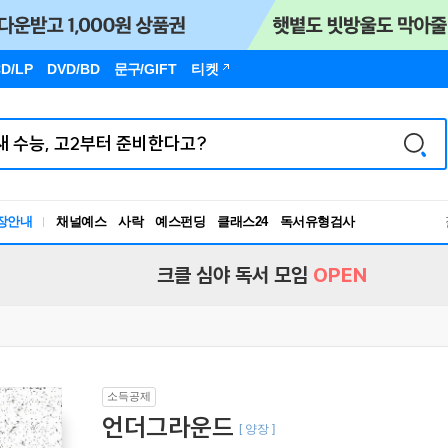
D/LP
DVD/BD
문구
/GIFT
티켓
독서유형검사
장안내
채널예스
사락
예스펀딩
클래스24
RBTI Lab
독서유형검사
크클 심야 독서 모임
OPEN
소득공제
언더그라운드
[ 양장 ]