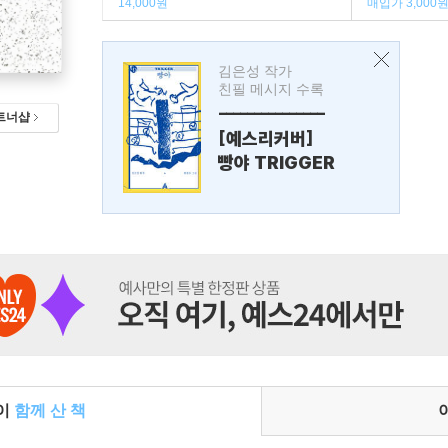
14,000원
매입가 3,000
김은성 작가
친필 메시지 수록
---------------
트너샵
[예스리커버]
빵야 TRIGGER
들이
함께 산 책