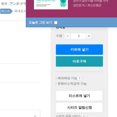
원제 :
アンダ-グラウンド (1997)
국내도서 top100 1주
베스트
오늘은 그만 보기
판매중
수량
카트에 넣기
바로구매
해외배송 가능
문화비소득공제 가능
리스트에 넣기
시리즈 알림신청
시리즈 알림 서비스