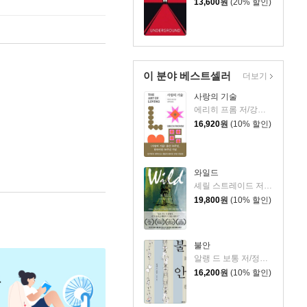
13,600
원
(20% 할인)
이 분야 베스트셀러
더보기
사랑의 기술
에리히 프롬 저/강주헌 역
16,920
원
(10% 할인)
와일드
셰릴 스트레이드 저/우진하 역
19,800
원
(10% 할인)
불안
알랭 드 보통 저/정영목 역
16,200
원
(10% 할인)