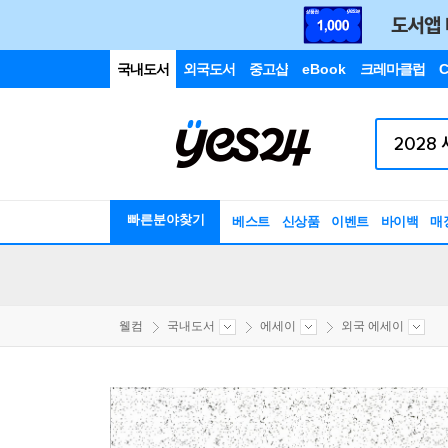
국내도서
외국도서
중고샵
eBook
크레마클럽
C
빠른분야찾기
베스트
신상품
이벤트
바이백
매
웰컴
국내도서
에세이
외국 에세이