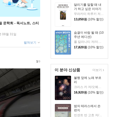
달리기를 말할 때 내
가 하고 싶은 이야기
무라카미 하루키 저/임홍빈 역
13,050
원
(10% 할인)
철 문학회 - 독서노트, 스티
숨결이 바람 될 때 (10
년 08월 31일
주년 에디션)
폴 칼라니티 저/이종인 역
펼쳐보기
17,820
원
(10% 할인)
1
/9
이 분야 신상품
더보기
불행 앞에 노래 부르
리
크리스 카 저/오혜진 역
16,920
원
(10% 할인)
밤의 테라스에서 쓴
편지
빈센트 반 고흐 저/신성림 역