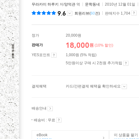
무라카미 하루키
저/
양억관
역
문학동네
2010년 12월 01일
9.6
회원리뷰(
60
건)
판매지수 1,704
정가
20,000원
18,000
원
판매가
(10% 할인)
YES포인트
1,000원 (5% 적립)
5만원이상 구매 시 2천원 추가적립
결제혜택
카드/간편결제 혜택을 확인하세요
배송안내
배송비 : 무료
eBook
이 상품을 팔기