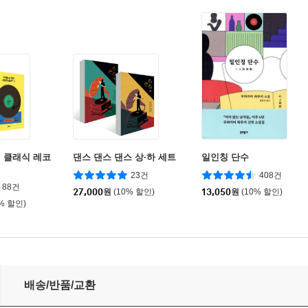
 클래식 레코
댄스 댄스 댄스 상·하 세트
일인칭 단수
23건
408건
88건
27,000
원
(10% 할인)
13,050
원
(10% 할인)
0% 할인)
배송/반품/교환