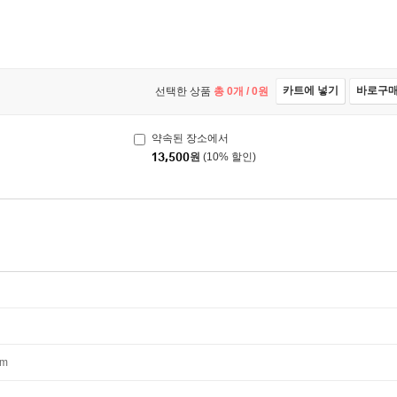
카트에 넣기
바로구
선택한 상품
총
0
개 /
0
원
약속된 장소에서
13,500
원
(10% 할인)
mm