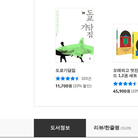
도쿄기담집
오래되고 멋진
드 1,2권 세트
103건
11,700
원
(10% 할인)
45,900
원
(1
언더그라운드
도서정보
리뷰/한줄평
(31/29)