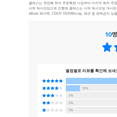
그녀의 또 다른 이중생활이 드러나며 이야기는 새로
클래스는 첫번째 회차 주문확정 시점부터 마지막 회차 주문
사락 독서모임으로 진행된 클래스는 사락 독서모임 게시판
「설단 현상」_ 내 얘기를 진심으로 들어 줄 단 한 
eBook 페이백, CD/LP, DVD/Blu-ray, 패션 및 판매금
명문대 진학만이 세상을 온전히 누릴 수 있는 길이
세진에게 아줌마는 유일한 친구이자 마음의 안식처
10
명
아줌마와 아줌마가 해 주는 맛있는 음식 앞에서 
아줌마를 쫓아내고, 삶의 버팀목을 잃은 세진에게는
「상상 철물」_ 몸이 떠오르는 소녀를 위한 처방전
학급 친구들로부터 따돌림을 당하게 된 후로 지빈
기이한 현상이 나타난 것. 친구들과의 관계 때문에
별점별로 리뷰를 확인해 보세
어느 날, 동네 정육점 주인 할아버지는 지빈의 
건넨다. 하지만 시간이 지날수록 지빈에게 필요한
기로에 서게 된다.
18%
0%
0%
0%