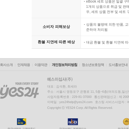
eBook 세트 상품은 일괄 
1개의 상품으로 취급 및 판매
우, 세트 상품 전부 및 세트
상품의 불량에 의한 반품, 교
소비자 피해보상
준하여 처리됨
환불 지연에 따른 배상
대금 환불 및 환불 지연에 
회사소개
인재채용
이용약관
개인정보처리방침
청소년보호정책
도서홍보안내
대표 : 김석환, 최세라
주소 : 서울시 영등포구 은행로 11, 5층~6층(여의도동,일신
사업자등록번호 : 229-81-37000 통신판매업신고 : 제 200
이메일 : yes24help@yes24.com 호스팅 서비스사업자 :
Copyright ⓒ YES24 Corp. All Rights Reserved.