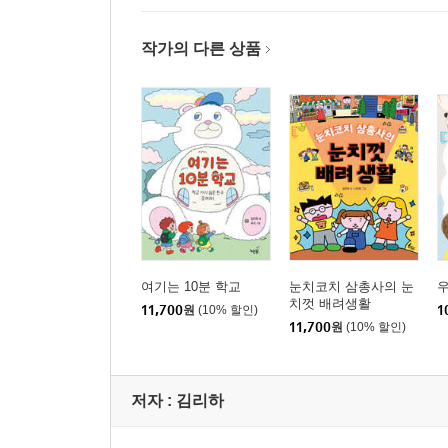
작가의 다른 상품
여기는 10분 학교
눈치코치 삼총사의 눈
우
치껏 배려생활
11,700
원
(10% 할인)
1
11,700
원
(10% 할인)
저자 : 김리하