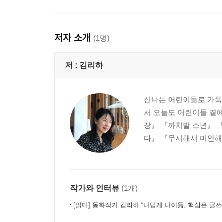
저자 소개
(1명)
저 :
김리하
신나는 어린이들로 가득
서 오늘도 어린이들 곁에
장』 『까치발 소년』 
다』 『무시해서 미안해』
작가와 인터뷰
(1개)
[읽다]
동화작가 김리하 “나답게 나이듦, 핵심은 글쓰