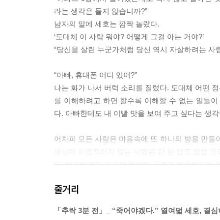
라는 생각은 들지 않습니까?”
남자의 말에 세호는 깜짝 놀랐다.
‘도대체 이 사람 뭐야? 어떻게 그걸 아는 거야?’
“당신을 살린 누군가처럼 당신 역시 자살하려는 사람을 살
“아빠, 휴대폰 어디 있어?”
나는 화가 나서 버럭 소리를 질렀다. 도대체 어떤 
를 이해하려고 하면 할수록 이해할 수 없는 일들이
다. 아빠한테도 내 이빨 맛을 보여 주고 싶다는 생각이 
어차피 모든 사람은 마음속에 또 하나의 방을 만들어 
세상에 이중적이지 않는 사람은 단 한 명도 없을 것이
다. 인간에게도 지구와 똑같은 구조가 적용된다는 것
고, 더 슬프고, 더 외로운 무엇이 감춰져 있다는 걸 왜
줄거리
“세진아, 아줌마 말이 맞지? 고기가 없어도 고기가 있
「추락 3분 전」_ “죽어야겠다.” 열여덟 세호, 결
“응. 진짜 그러네.”