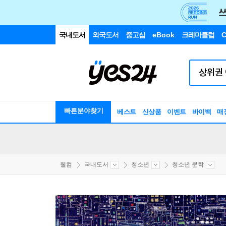
국내도서
외국도서
중고샵
eBook
크레마클럽
C
빠른분야찾기
베스트
신상품
이벤트
바이백
매
웰컴
국내도서
청소년
청소년 문학