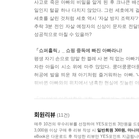
사고로 죽은 아빠의 비밀을 알게 된 후 크나큰 배
“생선이 없어도 생선 있는 것처럼 맛 낼 수 있고.”
일인지 털끝 하나 다치지 않았다. 그런 세호에게 걸
“응. 진짜 희한하다.”
세호를 살린 것처럼 세호 역시 ‘자살 방지 조력자’
(…) “설마 고기도 안 들어 있고 생선도 없는데, 고
추락 3분 전인 자살 예정자의 신상이 문자로 전달
지. 그리고 그 맛을 네 혀가 지금 알아챘잖아.” / 「설단 
성공적으로 마칠 수 있을까?
“도대체 어떤 일이 일어나는 거예요? 진짜 날아다니
「쇼퍼홀릭」_ 쇼핑 중독에 빠진 아빠라니!
만요.”
평생 자기 손으로 양말 한 켤레 사 본 적 없는 아빠
지빈은 체념한 듯 발끝을 내려다보며 말했다.
자란 아들이 시소 위에 마주 앉았다. 쿵더쿵쿵더쿵
“거짓말 마라. 어떻게 되든 상관없지 않을거다, 너 같
허공에 발을 띄운 채 아기처럼 즐거워하는 아빠. ‘
“저 같은 애요? 제가 어떤 앤데요?”
뒤바뀐 아빠와의 위치에서 냉혹한 현실에 짓눌린 아
“어디에도 마음 붙일 데가 없어서, 마음이 뜨는 통에
람들한테 외면받으면 몸이 그렇게 떠오른다더라. 나도 
「그녀에게 이중생활을 권함」_ 형에게는 과분한 
편의점의 새로운 알바생이자 명문대 휴학생이며
--- p.219
회원리뷰
큰며느릿감으로, 형 역시 장래의 아냇감으로, 교진
(11건)
사귀어 보라며 ‘이중생활’을 권하는 교진의 뒤통수를
매주 10건의 우수리뷰를 선정하여 YES포인트 3만원을 드
3,000원 이상 구매 후 리뷰 작성 시
일반회원 300원, 마니아
결국 지윤은 뜨거운 키스로 화답(!)하고, 이제 
eBook은 다운로드 후 작성한 리뷰만 YES포인트 지급됩니