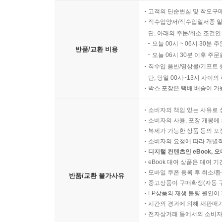
고객의 단순변심 및 착오구
직수입양서/직수입일서중 일
단, 아래의 주문/취소 조건인
오늘 00시 ~ 06시 30분 
반품/교환 비용
오늘 06시 30분 이후 주문
직수입 음반/영상물/기프트 
단, 당일 00시~13시 사이
박스 포장은 택배 배송이 가
소비자의 책임 있는 사유로 
소비자의 사용, 포장 개봉에 
복제가 가능한 상품 등의 포장을 
소비자의 요청에 따라 개별
디지털 컨텐츠인 eBook, 
eBook 대여 상품은 대여 기
모바일 쿠폰 등록 후 취소/환
반품/교환 불가사유
중고상품이 구매확정(자동 
LP상품의 재생 불량 원인이 기
시간의 경과에 의해 재판매가
전자상거래 등에서의 소비자