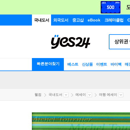
국내도서
외국도서
중고샵
eBook
크레마클럽
C
빠른분야찾기
베스트
신상품
이벤트
바이백
매
웰컴
국내도서
에세이
여행 에세이