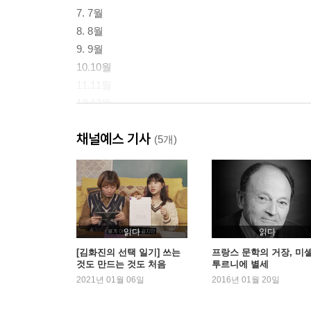
7. 7월
8. 8월
9. 9월
10.10월
11.11월
12.12월
채널예스 기사
옮긴이의 글
(5개)
읽다
읽다
[김화진의 선택 일기] 쓰는
프랑스 문학의 거장, 미
것도 만드는 것도 처음
투르니에 별세
2021년 01월 06일
2016년 01월 20일