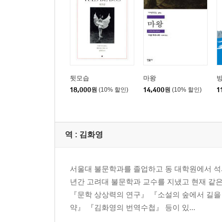
뒷모습
마왕
방
18,000
원
(10% 할인)
14,400
원
(10% 할인)
1
역 :
김화영
서울대 불문학과를 졸업하고 동 대학원에서 석
년간 고려대 불문학과 교수를 지냈고 현재 같은
『문학 상상력의 연구』 『소설의 숲에서 길을
약』 『김화영의 번역수첩』 등이 있...