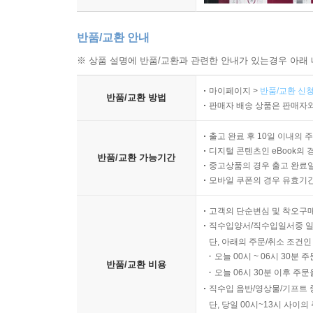
반품/교환 안내
※ 상품 설명에 반품/교환과 관련한 안내가 있는경우 아래 
마이페이지 >
반품/교환 신청
반품/교환 방법
판매자 배송 상품은 판매자와
출고 완료 후 10일 이내의 
디지털 콘텐츠인 eBook의 
반품/교환 가능기간
중고상품의 경우 출고 완료일
모바일 쿠폰의 경우 유효기간(
고객의 단순변심 및 착오구
직수입양서/직수입일서중 일
단, 아래의 주문/취소 조건인
오늘 00시 ~ 06시 30분 
반품/교환 비용
오늘 06시 30분 이후 주문
직수입 음반/영상물/기프트 
단, 당일 00시~13시 사이