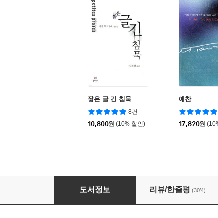
짧은 글 긴 침묵
예찬
8건
10,800
원
(10% 할인)
17,820
원
(10
외면일기
도서정보
리뷰/한줄평
(30/4)