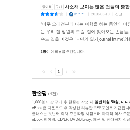
사소해 보이는 많은 것들의 총합으
종이책
구매
k******i
2018-03-10
신고
|
|
|
“아주 오래전부터 나는 여행을 하는 동안의 여
는 우리 집 정원의 모습, 집에 찾아오는 손님들,
수도 있을 이것은 ‘내면의 일기journal intime
2명
이 이 리뷰를 추천합니다.
1
한줄평
(4건)
1,000원 이상 구매 후 한줄평 작성 시
일반회원 50원, 마니
eBook은 다운로드 후 작성한 리뷰만 YES포인트 지급됩니
클래스는 첫번째 회차 주문확정 시점부터 마지막 회차 주문
eBook 페이백, CD/LP, DVD/Blu-ray, 패션 및 판매금