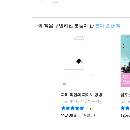
이 책을 구입하신 분들이 산
분야 연관 책
파리 좌안의 피아노 공방
꿈꾸
사드 카하트 저/정영목 역
뿌리와이파리
|
15건
11,700
원
(10% 할인)
12,6