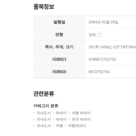
품목정보
발행일
2004년 01월 29일
판형
양장
쪽수, 무게, 크기
331쪽 | 406g | 125*193*30
ISBN13
9788972752752
ISBN10
8972752754
관련분류
카테고리 분류
국내도서
에세이
여행 에세이
국내도서
에세이
외국 에세이
국내도서
여행
여행에세이