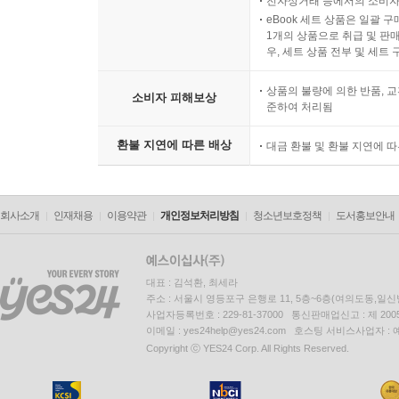
전자상거래 등에서의 소비자
eBook 세트 상품은 일괄 
1개의 상품으로 취급 및 판매
우, 세트 상품 전부 및 세트
상품의 불량에 의한 반품, 교
소비자 피해보상
준하여 처리됨
환불 지연에 따른 배상
대금 환불 및 환불 지연에 
회사소개
인재채용
이용약관
개인정보처리방침
청소년보호정책
도서홍보안내
대표 : 김석환, 최세라
주소 : 서울시 영등포구 은행로 11, 5층~6층(여의도동,일신
사업자등록번호 : 229-81-37000 통신판매업신고 : 제 200
이메일 : yes24help@yes24.com 호스팅 서비스사업자 :
Copyright ⓒ YES24 Corp. All Rights Reserved.