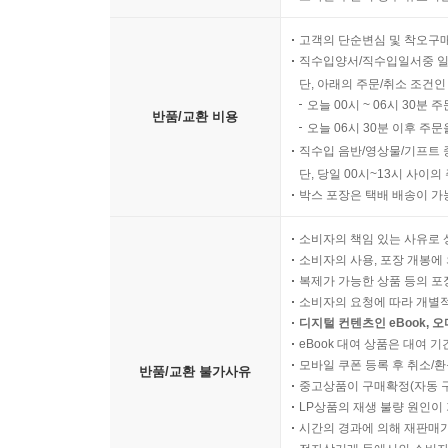
고객의 단순변심 및 착오구
직수입양서/직수입일서중 일
단, 아래의 주문/취소 조건인
오늘 00시 ~ 06시 30분 
반품/교환 비용
오늘 06시 30분 이후 주문
직수입 음반/영상물/기프트 
단, 당일 00시~13시 사이
박스 포장은 택배 배송이 가
소비자의 책임 있는 사유로 
소비자의 사용, 포장 개봉에 
복제가 가능한 상품 등의 포장을 
소비자의 요청에 따라 개별
디지털 컨텐츠인 eBook, 
eBook 대여 상품은 대여 기
모바일 쿠폰 등록 후 취소/환
반품/교환 불가사유
중고상품이 구매확정(자동 
LP상품의 재생 불량 원인이 기
시간의 경과에 의해 재판매가