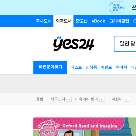
국내도서
외국도서
중고샵
eBook
크레마클럽
C
빠른분야찾기
베스트
신상품
이벤트
바이백
매
웰컴
외국도서
유아/어린이
어린이