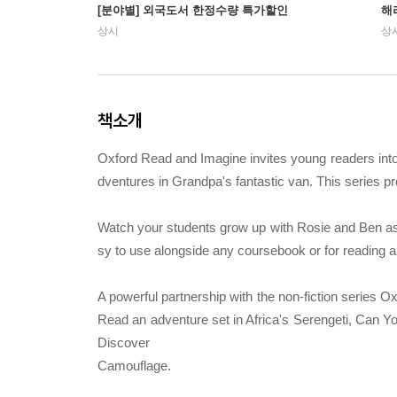
[분야별] 외국도서 한정수량 특가할인
해
상시
상
책소개
Oxford Read and Imagine invites young readers into 
dventures in Grandpa's fantastic van. This series pr
Watch your students grow up with Rosie and Ben as t
sy to use alongside any coursebook or for reading a
A powerful partnership with the non-fiction series 
Read an adventure set in Africa's Serengeti, Can 
Discover
Camouflage.