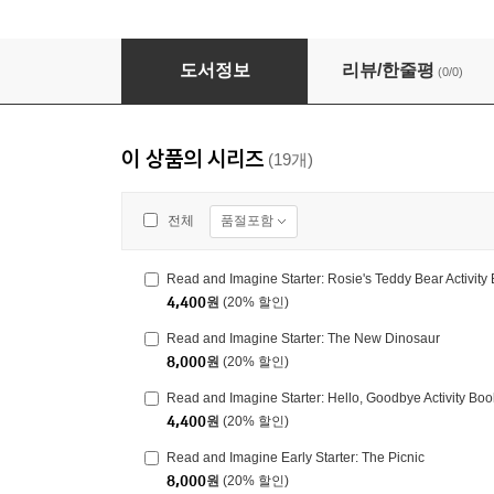
Read and Imagine Starter: Rosie's Teddy Be
도서정보
리뷰/한줄평
(0/0)
이 상품의 시리즈
(19개)
품절포함
전체
Read and Imagine Starter: Rosie's Teddy Bear Activity
4,400
원
(20% 할인)
Read and Imagine Starter: The New Dinosaur
8,000
원
(20% 할인)
Read and Imagine Starter: Hello, Goodbye Activity Boo
4,400
원
(20% 할인)
Read and Imagine Early Starter: The Picnic
8,000
원
(20% 할인)