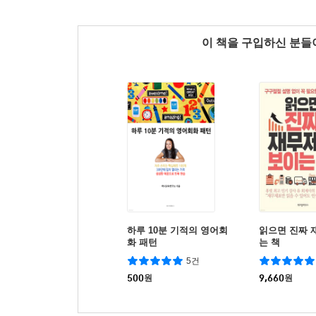
이 책을 구입하신 분
하루 10분 기적의 영어회
읽으면 진짜 
화 패턴
는 책
5건
500
원
9,660
원