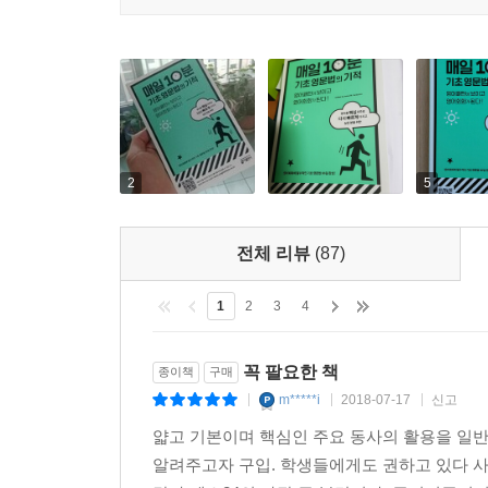
2
5
전체 리뷰
(87)
1
2
3
4
꼭 팔요한 책
종이책
구매
m*****i
2018-07-17
신고
|
|
|
얇고 기본이며 핵심인 주요 동사의 활용을 일
알려주고자 구입. 학생들에게도 권하고 있다 사