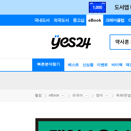
국내도서
외국도서
중고샵
eBook
크레마클럽
C
빠른분야찾기
베스트
신상품
이벤트
바이백
매
웰컴
eBook
외국어
영어
독해/문법