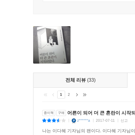
아니면, 개념녀의 제 무덤 파기?
샬럿 브론테의 『제인 에어』는 ‘된장녀의 신분 
가정교사로 일하면서 저택 주인 로체스터와 서로 
그의 곁을 떠난다. 그 후 저택에 불이 나 버사는
목소리를 듣고 저택으로 달려온 제인은 진정한 사
대신 로체스터의 곁을 머물기로 한 제인 에어를 
부유하고 아름다웠던 버사는 왜 영국으로 시집와서
대부분의 여성은 어릴 적 한 번쯤은 동화 속 주
전체 리뷰
(33)
어떻게 해피엔딩을 맞이했는가. 왕자님이 올 때까지
보여준다. 동화 속 여자 주인공은 항상 인내의 제
1
2
바람기에, 거짓말에, 불법행위에 그저 인내하는 모
어른이 되어 더 큰 혼란이 시작되
종이책
구매
z******a
2017-07-11
신고
|
|
|
나는 이다혜 기자님의 팬이다. 이다혜 기자님이