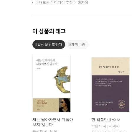
국내도서
미디어 추천
한겨레
이 상품의 태그
#일상을위로하다
#페미니즘
새는 날아가면서 뒤돌아
한 말씀만 하소서
보지 않는다
박완서 저
세계사
|
류시화 저
더숲
|