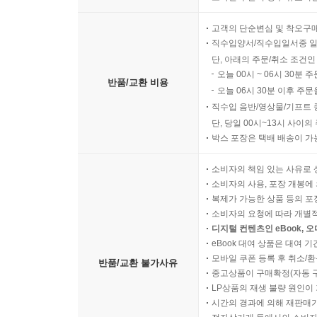
고객의 단순변심 및 착오구
직수입양서/직수입일서중 일
단, 아래의 주문/취소 조건인
오늘 00시 ~ 06시 30분 
반품/교환 비용
오늘 06시 30분 이후 주문
직수입 음반/영상물/기프트 
단, 당일 00시~13시 사이
박스 포장은 택배 배송이 가
소비자의 책임 있는 사유로 
소비자의 사용, 포장 개봉에 
복제가 가능한 상품 등의 포장을 
소비자의 요청에 따라 개별
디지털 컨텐츠인 eBook, 
eBook 대여 상품은 대여 기
모바일 쿠폰 등록 후 취소/환
반품/교환 불가사유
중고상품이 구매확정(자동 
LP상품의 재생 불량 원인이 기
시간의 경과에 의해 재판매가