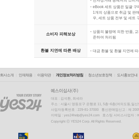
전자상거래 등에서의 소비자
eBook 세트 상품은 일괄 
1개의 상품으로 취급 및 판매
우, 세트 상품 전부 및 세트
상품의 불량에 의한 반품, 교
소비자 피해보상
준하여 처리됨
환불 지연에 따른 배상
대금 환불 및 환불 지연에 
회사소개
인재채용
이용약관
개인정보처리방침
청소년보호정책
도서홍보안내
대표 : 김석환, 최세라
주소 : 서울시 영등포구 은행로 11, 5층~6층(여의도동,일신
사업자등록번호 : 229-81-37000 통신판매업신고 : 제 200
이메일 : yes24help@yes24.com 호스팅 서비스사업자 :
Copyright ⓒ YES24 Corp. All Rights Reserved.