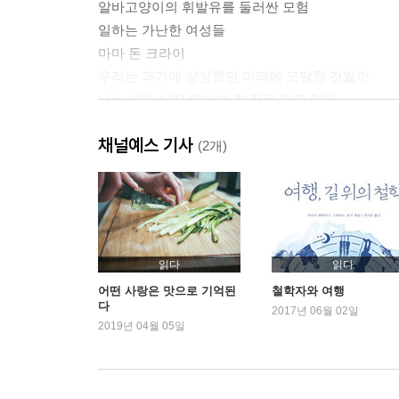
알바고양이의 휘발유를 둘러싼 모험
일하는 가난한 여성들
마마 돈 크라이
우리는 과거에 상상했던 미래에 도달한 것일까
나는 네가 살지 말아야 할 집을 알고 있다
마흔 살의 내가 스무살의 나에게
채널예스 기사
이어 읽기: 괜찮냐고 묻고 싶은 당신에게
(2개)
웃어요 웃어봐요 좋은 게 좋은 거죠
화장실의 귀곡성
선택이라는 이데올로기
더하는 말 2: 세상을 바꾸는 만 원
별 뜻 없이 하는 말
읽다
읽다
여성 독자는 이해합니다
어떤 사랑은 맛으로 기억된
철학자와 여행
다
가이드 없음, 전진 가능
2017년 06월 02일
2019년 04월 05일
당신은 그것이 기분 탓이라고 말했다
끝맺는 말: 당신이 이 책을 좋아했으면 좋겠다