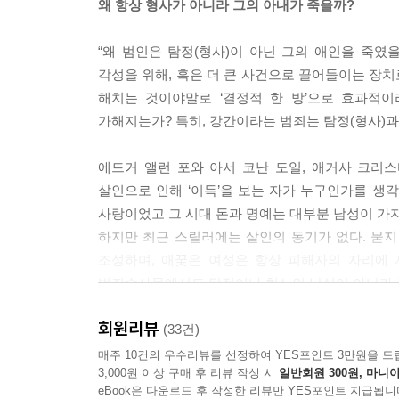
왜 항상 형사가 아니라 그의 아내가 죽을까?
제가 처음 직장에서 일을 시작했을 때, 비혼 사십 
어느새 저와 제 주변인들은 서로의 역할 모델이 되어
“왜 범인은 탐정(형사)이 아닌 그의 애인을 죽였
아갈 수 있다고 믿습니다. 앞 세대의 동성 역할 모
각성을 위해, 혹은 더 큰 사건으로 끌어들이는 장치
다. 그렇게 함께 더, 더 멀리까지 나아갈 수 있도록 말입니
해치는 것이야말로 ‘결정적 한 방’으로 효과적
가해지는가? 특히, 강간이라는 범죄는 탐정(형사)과
그때가 1990년대 중반이었는데도 이미 아버지의 인
나 남미, 유럽의 어딘가에서 방학을 보내는 친구들도
에드거 앨런 포와 아서 코난 도일, 애거사 크리
무도 말을 하지 않았다. 이것이 대체로 ‘그런 사람’이 
살인으로 인해 ‘이득’을 보는 자가 누구인가를 생각
14
사랑이었고 그 시대 돈과 명예는 대부분 남성이 가
하지만 최근 스릴러에는 살인의 동기가 없다. 묻
성급한 일반화 하나. 인간은 다들 그냥 부모님과 다
조성하며, 애꿎은 여성은 항상 피해자의 자리에 서게
행을 우스워하고, 보수적인 가정에서 자란 사람이 
범죄수사물에서도 탐정이나 형사인 남성이 아니라 그
우리는 이런(!) 인간이 되는데도, 부모님은 좋은 
회원리뷰
여적여?
(33건)
--- p.130~131
여자의 적은 여자라고?!
매주 10건의 우수리뷰를 선정하여 YES포인트 3만원을 드
3,000원 이상 구매 후 리뷰 작성 시
일반회원 300원, 마니아
eBook은 다운로드 후 작성한 리뷰만 YES포인트 지급됩니
“문제를 일으킨 사람이 여자면 꼭 이렇게 묻는 사람