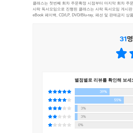
클래스는 첫번째 회차 주문확정 시점부터 마지막 회차 주문
저 여자에 대해 어떻게 생각해?
사락 독서모임으로 진행된 클래스는 사락 독서모임 게시판
같은 정치적 의견(당연히 여성 문제를 포함한다)을
eBook 페이백, CD/LP, DVD/Blu-ray, 패션 및 판매금
있다.
저런 여자들 문제 있지 않아?
31
명
응, 당연히 문제 있다고 생각해. 저 사람이 한 행동은
여자의 적은 여자라서 저희들끼리 싸우느라 진전이
있는 게 당연하다. 사실 남자들끼리 다투는 경우가 
그렇다고 ‘여자=같은 편’이라는 생각에 사로잡혀서
별점별로 리뷰를 확인해 보세
에이미. 그녀의 남편은 젊은 여자와 바람을 피운 
39%
그동안 그림 같던 부부의 삶이 가식이었음을 폭로
꾸미고 강간당한 것처럼 꾸민다. 여성성을 십분
55%
그렇다고 에이미가 여성을 대표하는 단 한 명인 
3%
시청자가 덱스터의 행동을 옹호하지는 않는 것처럼
3%
0%
『제인 에어』는 된장녀의 신분 상승기?