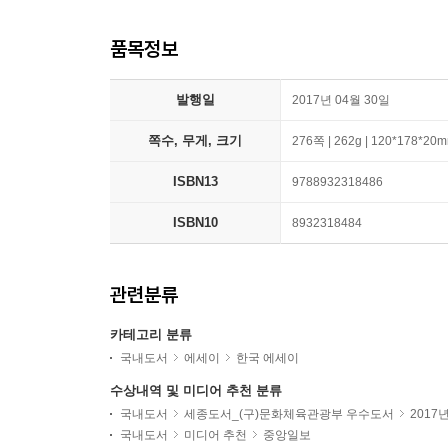
품목정보
발행일
2017년 04월 30일
쪽수, 무게, 크기
276쪽 | 262g | 120*178*20
ISBN13
9788932318486
ISBN10
8932318484
관련분류
카테고리 분류
국내도서
에세이
한국 에세이
수상내역 및 미디어 추천 분류
국내도서
세종도서_(구)문화체육관광부 우수도서
2017
국내도서
미디어 추천
중앙일보