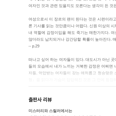
여자인 것과 관련 있을지도 모른다는 생각이 든 것은 아
여성으로서 이 장르의 팬이 된다는 것은 시련이라고
론 기사를 읽는 것만큼이나 어렵다. 신원 미상의 시
내 역할에 감정이입을 해도 죽기는 매한가지다. 여
않더라도 납치되거나 강간당할 확률이 높아진다. 매
-- p.29
떠나고 싶어 하는 여자들이 있다. 대도시가 아닌 곳
들의 모습에서 내가 느끼는 거북한 감정은 어쩌면 나
자들, 억압받는 여자들이 갖는 애처롭고 청승맞은 소
행』을 읽다가 가슴이 답답해진 것은 그 안에 등장하는
여자가 주인공이면서 사건을 지배하는 악당 캐릭터
출판사 리뷰
곤란하다는 생각을 해버리고 말았다. 여자인 내가
가 [덱스터]를 즐겼다고 해서 덱스터의 행동을 옹호하는
미스터리와 스릴러에서는