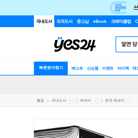
국내도서
외국도서
중고샵
eBook
크레마클럽
C
빠른분야찾기
베스트
신상품
이벤트
바이백
매
웰컴
국내도서
에세이
한국 에세이