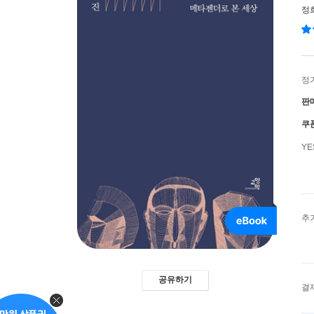
정
정
판
쿠
Y
추
공유하기
결