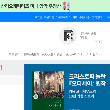
로그인
회원가입
마이페이지
카트
주문/배송
고객센터
Gl
쿠폰받기
단독선출간
eBook필기방법
eBook리더기
디지털머니
기