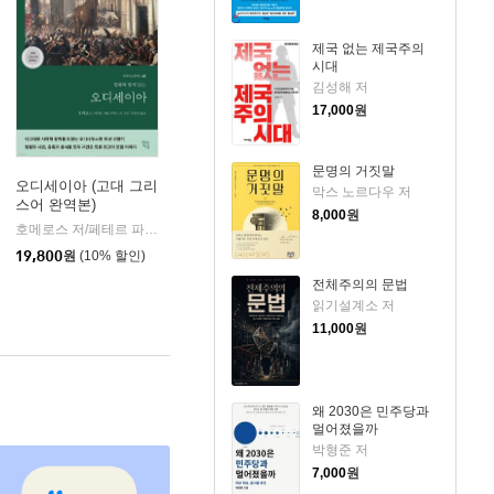
제국 없는 제국주의
시대
김성해 저
17,000
원
문명의 거짓말
오디세이아 (고대 그리
막스 노르다우 저
스어 완역본)
k)
8,000
원
호메로스 저/페테르 파울 루벤스 그림/박문재 역
현대지성
|
19,800
원
(10% 할인)
전체주의의 문법
읽기설계소 저
11,000
원
왜 2030은 민주당과
멀어졌을까
박형준 저
7,000
원