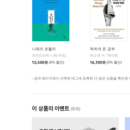
니체의 초월자
독하게 돈 공부
프리드리히 니체 저/김철 편역
히읏
박소연 저
메이븐
|
|
12,500
원
(0% 할인)
16,100
원
(0% 할인)
검색 페이지에서 선택된 태그에 등록된 더 많은 상품을 확인해 
이 상품의 이벤트
(6개)