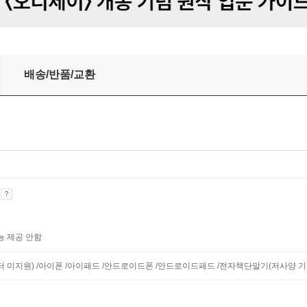
배송/반품/교환
기
능 제공 안함
니터 미지원) /아이폰 /아이패드 /안드로이드폰 /안드로이드패드 /전자책단말기(저사양 기기 