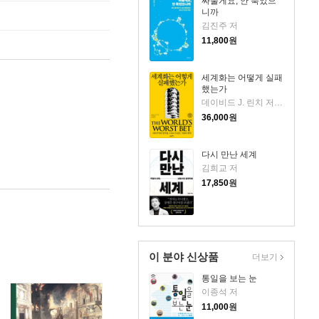
싸울게요, 안 죽었으
니까
김진주 저
11,800
원
세계화는 어떻게 실패
했는가
데이비드 J. 린치 저/이혜진 역/최준영 감수
36,000
원
다시 만난 세계
김희교 저
17,850
원
이 분야 신상품
더보기
통일을 보는 눈
이종석 저
11,000
원