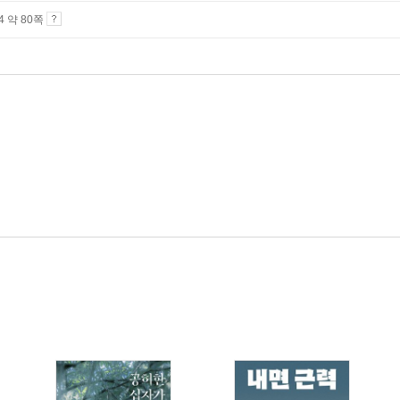
A4 약 80쪽