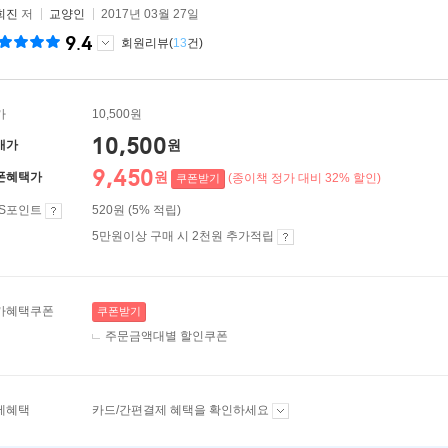
희진
저
교양인
2017년 03월 27일
9.4
회원리뷰(
13
건)
가
10,500원
10,500
원
매가
9,450
원
폰혜택가
(종이책 정가 대비 32% 할인)
쿠폰받기
ES포인트
520원 (5% 적립)
5만원이상 구매 시 2천원 추가적립
가혜택쿠폰
쿠폰받기
주문금액대별 할인쿠폰
제혜택
카드/간편결제 혜택을 확인하세요