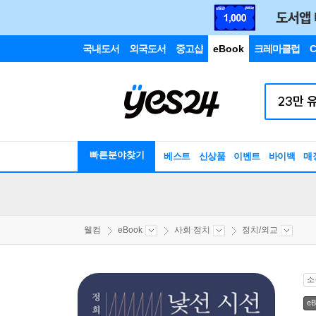
국내도서
외국도서
중고샵
eBook
크레마클럽
C
빠른분야찾기
베스트
신상품
이벤트
바이백
매
웰컴
eBook
사회 정치
정치/외교
소
eB