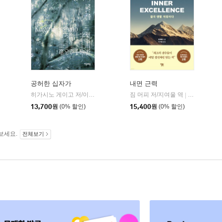
공허한 십자가
내면 근력
히가시노 게이고 저/이선희 역
자음과모음
짐 머피 저/지여울 역
윌북(willboo
|
|
13,700
원
(0% 할인)
15,400
원
(0% 할인)
보세요.
전체보기