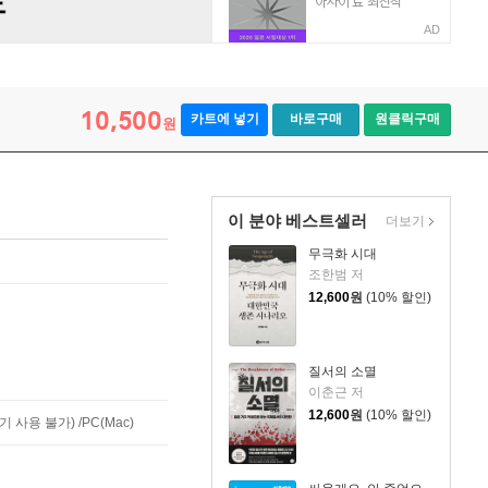
AD
10,500
카트에 넣기
바로구매
원클릭구매
원
이 분야 베스트셀러
더보기
무극화 시대
조한범 저
12,600
원
(10% 할인)
질서의 소멸
이춘근 저
12,600
원
(10% 할인)
사용 불가) /PC(Mac)