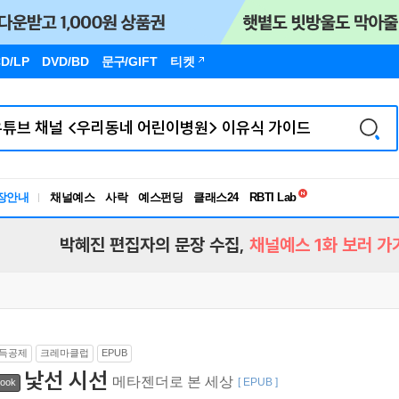
D/LP
DVD/BD
문구
/GIFT
티켓
독서유형검사
RBTI Lab
장안내
채널예스
사락
예스펀딩
클래스24
독서유형검사
박혜진 편집자의 문장 수집,
채널예스 1화 보러 가
득공제
크레마클럽
EPUB
낯선 시선
메타젠더로 본 세상
[ EPUB ]
ook