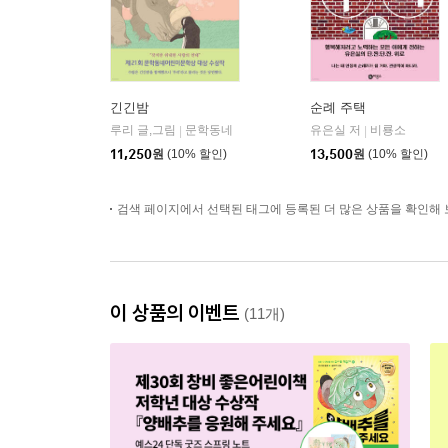
긴긴밤
순례 주택
루리 글,그림
문학동네
유은실 저
비룡소
|
|
11,250
원
(10% 할인)
13,500
원
(10% 할인)
검색 페이지에서 선택된 태그에 등록된 더 많은 상품을 확인해 
이 상품의 이벤트
(11개)