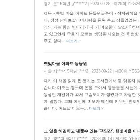
경기 은* 6학년 g*******2
2023-09-28
제20회 YES
|
|
생각하는 힘을 키워 주는 이야기
제목 - 햇빛 마을 아파트 동물원글쓴이 - 정제광책
다. 정성 담아보살피며사랑을 듬뿍 주고 잠들었었는데
라의 가는 동안 병아리가 다 커 이모한테 맡겼어' 하며
『햇빛마을 아파트 동물원』은 요즘 어린이들이 큰
고 있고언제 죽을지 모르는 생명을 사오는 건 위험한
기르는 문제를 두고 여러 번 토론을 벌인다. 미오가
주고 싶다...
더보기
써도 된다며 동의하지만, 다른 친구는 아직 어린 
논쟁을 벌인다. 한쪽에서는 동물원을 없애고 동물
어려우므로 동물원이 필요하다는 의견을 내세운다.
햇빛마을 아파트 동뭉원
인물들의 입을 통해 양쪽 의견을 자세히 소개한
서울 서***덕 5학년 j****2
2023-09-22
제20회 YES
|
|
생각하는 힘을 키울 수 있을 것이다. 여럿이서 함
제가 이 책을 읽게 된 동기는 도서관에서 뭘 읽을지
또 다른 즐거움이 될 것이다.
습니다.미오는 평소에 돈을 모아서 동물들을 사는게 
동생인 재일이가 와서 고슴도치가 생겼다고 자랑한 것
게 말했다. 그때 에전에 미오가 예전에 키우던 흰토
습니다. 어느날 미오는...
더보기
그 일을 해결하고 꿰뚫수 있는 '책임감'. 햇빛마을 아
경기 광**림 6학년 j******i
2023-09-18
제20회 YES
|
|