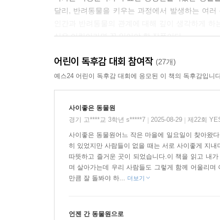
달리, 반려동물을 키우는 과정에서 발생하는 여러
인간과 반려동물의 관계에 대해 깊이 생각하게 하
싶은 어린이라면 꼭 읽어야 할 작품이다.
어린이 독후감 대회 참여작
동물을 기르면서 함께 자라는 아이의 성장 이야기
(27개)
예스24 어린이 독후감 대회에 응모된 이 책의 독후감입니다
『햇빛마을 아파트 동물원』은 동물을 키우면서 
장미오는 토끼를 밖에 데리고 나갔다가 친구들에게
사이좋은 동물원
다양한 동물들을 기르게 되고, 아파트 베란다에 
경기 고****교 3학년 s*****7
2025-08-29
제22회 Y
|
|
키우는 데 필요한 돈을 버느라 정작 동물을 보살
사이좋은 동물원어느 작은 마을에 일요일이 찾아왔다.
곤란한 상황에 빠진다.
히 있었지만 사람들이 없을 때는 서로 사이좋게 지내
따뜻하고 즐거운 곳이 되었습니다.이 책을 읽고 내가
결국 미오는 자신이 동물들을 돌볼 수 없는 상황
며 살아가는데 우리 사람들도 그렇게 함께 어울리며 
동물의 행복이 중요하다는 것을 알게 되고, 가족
만큼 잘 돌봐야 하...
더보기
작가는 부모와 함께하는 시간이 많지 않고 타인과
나은 상황으로 나아가기 위해 노력하는 주인공의 
언젠 간 동물원으로
지켜보면서 자신의 내면도 조금씩 성숙해 가는 경험