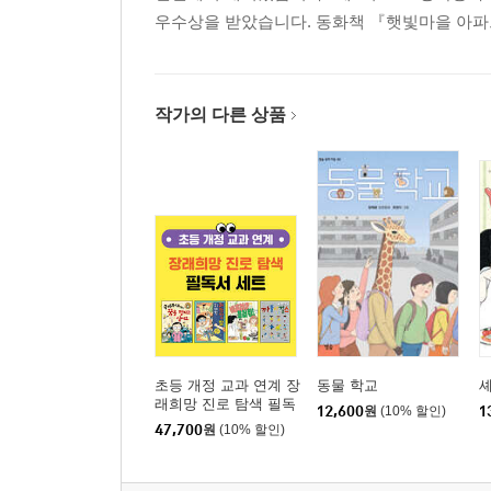
우수상을 받았습니다. 동화책 『햇빛마을 아파
작가의 다른 상품
초등 개정 교과 연계 장
동물 학교
셰
래희망 진로 탐색 필독
12,600
원
(10% 할인)
1
서 세트
47,700
원
(10% 할인)