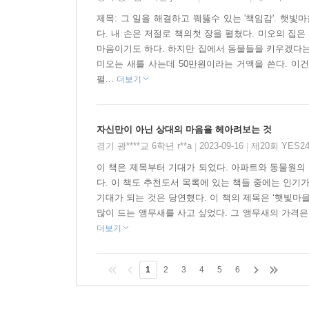
제목: 그 일을 해결하고 꿰뚫수 있는 '책임감'. 햇
다. 내 손은 저절로 책의첫 장을 펼쳤다. 미오의 집
마음이기도 하다. 하지만 집에서 동물들을 키우겠다는
미오는 새를 사는데 50만원이라는 거액을 쓴다. 이
펼...
더보기
자신만이 아닌 상대의 마음을 헤아려보는 것
경기 광****교 6학년 r**a
2023-09-16
제20회 YES
|
|
이 책은 제목부터 기대가 되었다. 아파트와 동물원의
다. 이 책도 추천도서 목록에 있는 책들 중에는 인기가
기대가 되는 것은 당연했다. 이 책의 제목은 ‘햇빛마
많이 드는 앵무새를 사고 싶었다. 그 앵무새의 가격은 
더보기
1
2
3
4
5
6