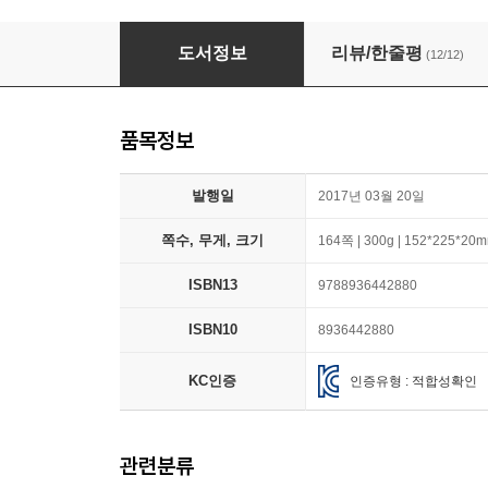
햇빛마을 아파트 동물원
도서정보
리뷰/한줄평
(12/12)
품목정보
발행일
2017년 03월 20일
쪽수, 무게, 크기
164쪽 | 300g | 152*225*20
ISBN13
9788936442880
ISBN10
8936442880
KC인증
인증유형 : 적합성확인
관련분류