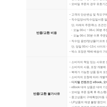
모바일 쿠폰의 경우 유효기간(
고객의 단순변심 및 착오구
직수입양서/직수입일서중 일
단, 아래의 주문/취소 조건인
오늘 00시 ~ 06시 30분 
반품/교환 비용
오늘 06시 30분 이후 주문
직수입 음반/영상물/기프트 
단, 당일 00시~13시 사이
박스 포장은 택배 배송이 가
소비자의 책임 있는 사유로 
소비자의 사용, 포장 개봉에 
복제가 가능한 상품 등의 포장을 
소비자의 요청에 따라 개별
디지털 컨텐츠인 eBook, 
eBook 대여 상품은 대여 기
모바일 쿠폰 등록 후 취소/환
반품/교환 불가사유
중고상품이 구매확정(자동 
LP상품의 재생 불량 원인이 기