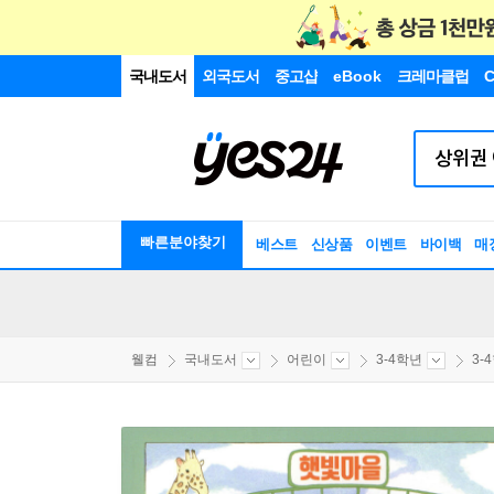
국내도서
외국도서
중고샵
eBook
크레마클럽
C
빠른분야찾기
베스트
신상품
이벤트
바이백
매
웰컴
국내도서
어린이
3-4학년
3-