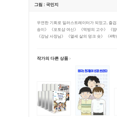
그림 :
국민지
우연한 기회로 일러스트레이터가 되었고, 즐겁게
송이》 《포토샵 여신》 《먹방의 고수》 《맘
《강남 사장님》 《열세 살의 덩크 슛》 《4학년
작가의 다른 상품