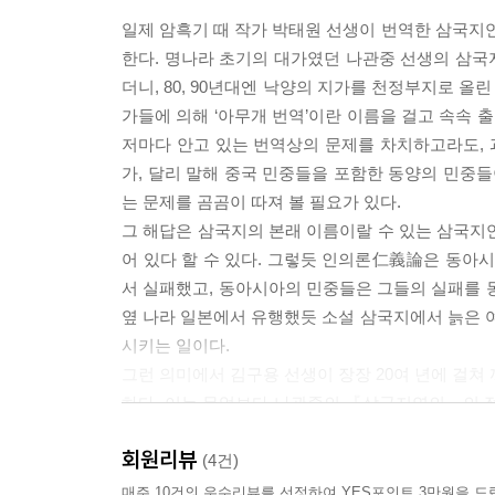
일제 암흑기 때 작가 박태원 선생이 번역한 삼국
한다. 명나라 초기의 대가였던 나관중 선생의 삼국지
더니, 80, 90년대엔 낙양의 지가를 천정부지로 올린
가들에 의해 ‘아무개 번역’이란 이름을 걸고 속속
저마다 안고 있는 번역상의 문제를 차치하고라도,
가, 달리 말해 중국 민중들을 포함한 동양의 민중들
는 문제를 곰곰이 따져 볼 필요가 있다.
그 해답은 삼국지의 본래 이름이랄 수 있는 삼국지
어 있다 할 수 있다. 그렇듯 인의론仁義論은 동아시
서 실패했고, 동아시아의 민중들은 그들의 실패를 
옆 나라 일본에서 유행했듯 소설 삼국지에서 늙은
시키는 일이다.
그런 의미에서 김구용 선생이 장장 20여 년에 걸쳐
하다. 이는 무엇보다 나관중의 『삼국지연의』의 
서사적 스케일이나 문학적 특성을 담박하면서도 칼
회원리뷰
문이다.
(4건)
매주 10건의 우수리뷰를 선정하여 YES포인트 3만원을 드