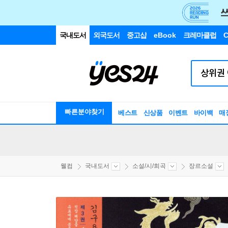
국내도서
외국도서
중고샵
eBook
크레마클럽
C
빠른분야찾기
베스트
신상품
이벤트
바이백
매
웰컴
국내도서
소설/시/희곡
장르소설