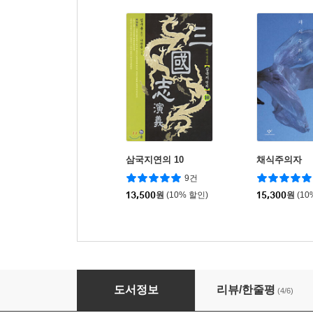
삼국지연의 10
채식주의자
9건
13,500
원
(10% 할인)
15,300
원
(10
삼국지연의 3
도서정보
리뷰/한줄평
(4/6)