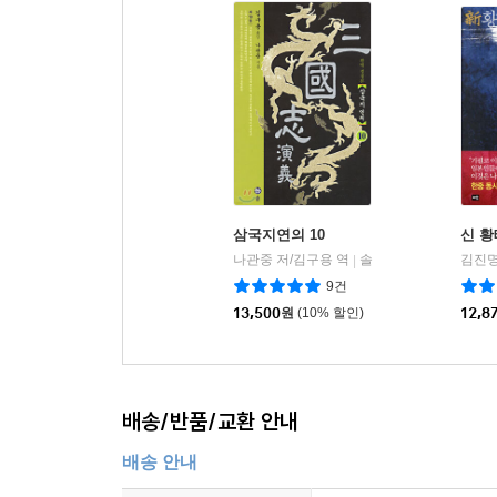
삼국지연의 10
신 
나관중 저/김구용 역
솔
김진명
|
9건
13,500
원
(10% 할인)
12,8
배송/반품/교환 안내
배송 안내