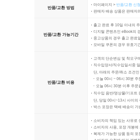
마이페이지 >
반품/교환 신청
반품/교환 방법
판매자 배송 상품은 판매자와
출고 완료 후 10일 이내의 
디지털 콘텐츠인 eBook의 
반품/교환 가능기간
중고상품의 경우 출고 완료일
모바일 쿠폰의 경우 유효기간(
고객의 단순변심 및 착오구
직수입양서/직수입일서중 일
단, 아래의 주문/취소 조건인
오늘 00시 ~ 06시 30분 
반품/교환 비용
오늘 06시 30분 이후 주문
직수입 음반/영상물/기프트 
단, 당일 00시~13시 사이
박스 포장은 택배 배송이 가
소비자의 책임 있는 사유로 
소비자의 사용, 포장 개봉에 
복제가 가능한 상품 등의 포장을 