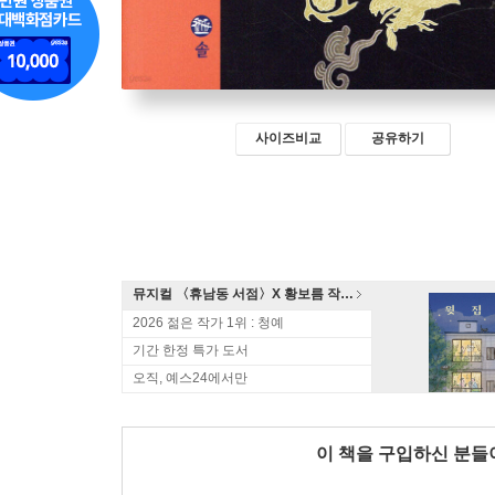
사이즈비교
공유하기
뮤지컬 〈휴남동 서점〉X 황보름 작가 북토크
2026 젊은 작가 1위 : 청예
기간 한정 특가 도서
오직, 예스24에서만
이 책을 구입하신 분