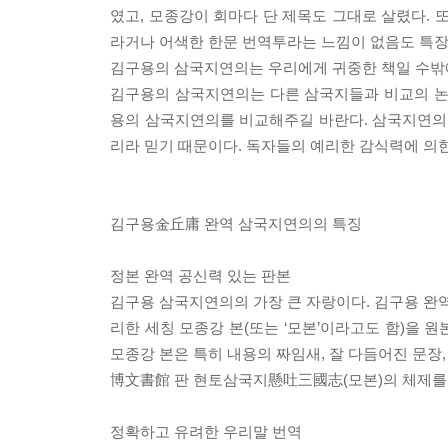
였고, 모종강이 회마다 단 제목도 그대로 살렸다. 
라거나 어색한 한문 번역투라는 느낌이 없음도 특장이
김구용의 삼국지연의는 우리에게 귀중한 책일 수밖에
김구용의 삼국지연의는 다른 삼국지들과 비교의 논
용의 삼국지연의를 비교해주길 바란다. 삼국지연의의
리라 믿기 때문이다. 독자들의 예리한 감식력에 의한
김구용金丘庸 완역 삼국지연의의 특징
정본 완역 공신력 있는 판본
김구용 삼국지연의의 가장 큰 자랑이다. 김구용 
리한 세칭 모종강 본(또는 ‘모본’이라고도 함)을 
모종강 본은 특히 내용의 짜임새, 잘 다듬어진 문장,
博文書館 판 현토삼국지懸吐三國志(모본)의 체제를 
정확하고 유려한 우리말 번역