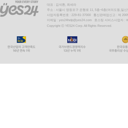
대표 : 김석환, 최세라
주소 : 서울시 영등포구 은행로 11, 5층~6층(여의도동,일신
사업자등록번호 : 229-81-37000 통신판매업신고 : 제 200
이메일 : yes24help@yes24.com 호스팅 서비스사업자 :
Copyright ⓒ YES24 Corp. All Rights Reserved.