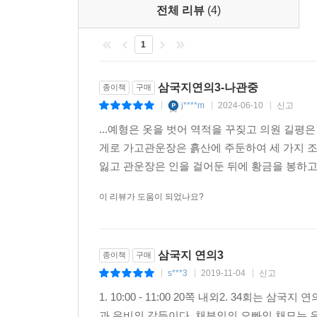
전체 리뷰
(4)
1
삼국지연의3-나관중
종이책
구매
j****m
2024-06-10
신고
|
|
|
...예형은 옷을 벗어 역적을 꾸짖고 의원 길
게로 가고관운장은 흙산에 주둔하여 세 가지 
잃고 관운장은 인을 걸어둔 뒤에 황금을 봉하고
이 리뷰가 도움이 되었나요?
삼국지 연의3
종이책
구매
s***3
2019-11-04
신고
|
|
|
1. 10:00 - 11:00 20쪽 내외2. 34회
과 유비의 갈등이다. 채부인의 오빠인 채모는