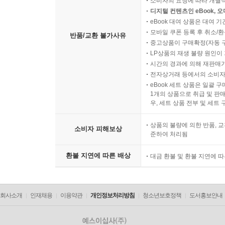
소비자의 요청에 따라 개별
디지털 컨텐츠인 eBook, 
eBook 대여 상품은 대여 기
모바일 쿠폰 등록 후 취소/환
반품/교환 불가사유
중고상품이 구매확정(자동 
LP상품의 재생 불량 원인이 기
시간의 경과에 의해 재판매가
전자상거래 등에서의 소비자
eBook 세트 상품은 일괄 
1개의 상품으로 취급 및 판매
우, 세트 상품 전부 및 세트
상품의 불량에 의한 반품, 교
소비자 피해보상
준하여 처리됨
환불 지연에 따른 배상
대금 환불 및 환불 지연에 
회사소개
인재채용
이용약관
개인정보처리방침
청소년보호정책
도서홍보안내