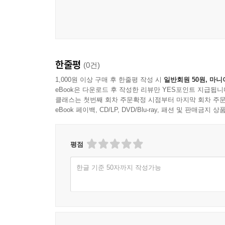
앤서니 보개트, 『무성애를 말하다』, 임옥희 옮김, 레
정담편집부, 『통합내과학 감염2』, 정담(2013)
강영희, 『생명과학대사전』, 아카데미서적(2008)
김준명 외, 『HIV 감염』, 군자출판사(2007)
채범석 외, 『영양학사전』, 아카데미서적(1998)
한줄평
(0건)
1,000원 이상 구매 후 한줄평 작성 시
일반회원 50원, 마니
eBook은 다운로드 후 작성한 리뷰만 YES포인트 지급됩니
클래스는 첫번째 회차 주문확정 시점부터 마지막 회차 주문
eBook 페이백, CD/LP, DVD/Blu-ray, 패션 및 판매금
평점
한글 기준 50자까지 작성가능