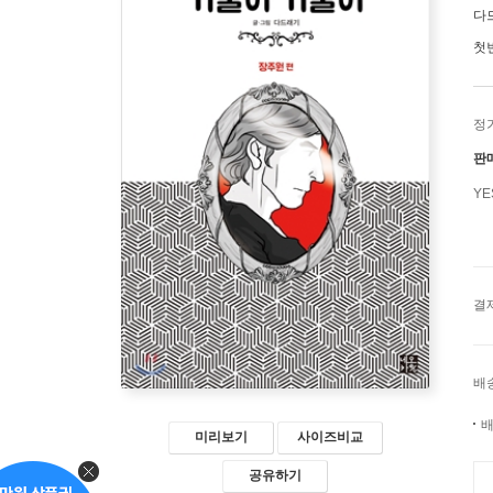
다
첫
정
판
Y
결
배
배
미리보기
사이즈비교
공유하기