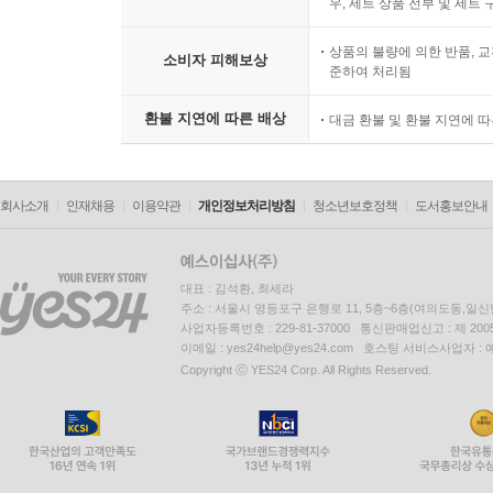
우, 세트 상품 전부 및 세트
상품의 불량에 의한 반품, 교
소비자 피해보상
준하여 처리됨
환불 지연에 따른 배상
대금 환불 및 환불 지연에 
회사소개
인재채용
이용약관
개인정보처리방침
청소년보호정책
도서홍보안내
대표 : 김석환, 최세라
주소 : 서울시 영등포구 은행로 11, 5층~6층(여의도동,일신
사업자등록번호 : 229-81-37000 통신판매업신고 : 제 200
이메일 : yes24help@yes24.com 호스팅 서비스사업자 :
Copyright ⓒ YES24 Corp. All Rights Reserved.