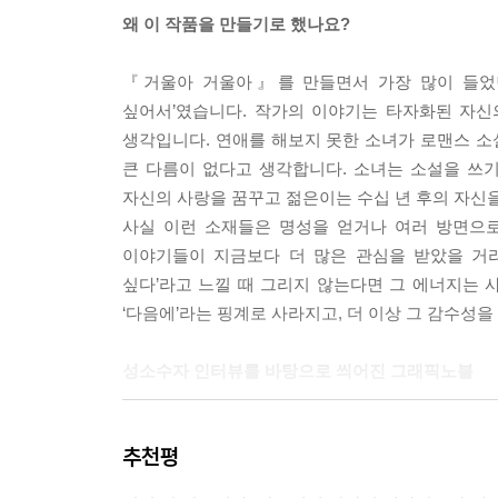
왜 이 작품을 만들기로 했나요?
『거울아 거울아』를 만들면서 가장 많이 들었던
싶어서’였습니다. 작가의 이야기는 타자화된 자신
생각입니다. 연애를 해보지 못한 소녀가 로맨스 
큰 다름이 없다고 생각합니다. 소녀는 소설을 쓰
자신의 사랑을 꿈꾸고 젊은이는 수십 년 후의 자신을
사실 이런 소재들은 명성을 얻거나 여러 방면으
이야기들이 지금보다 더 많은 관심을 받았을 거라는
싶다’라고 느낄 때 그리지 않는다면 그 에너지는 
‘다음에’라는 핑계로 사라지고, 더 이상 그 감수성을
성소수자 인터뷰를 바탕으로 씌어진 그래픽노블
2014년 1월 소셜 펀딩 사이트 유캔펀딩에 「거울
추천평
작가가 친구들을 소개하기 위해 나 홀로 준비해 
자신이 그리지 않으면 도저히 세상에 나올 수 없는