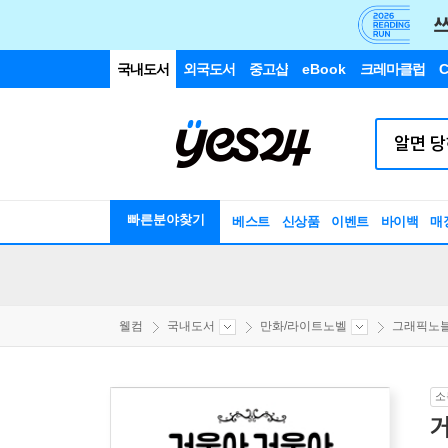
국내도서
외국도서
중고샵
eBook
크레마클럽
C
빠른분야찾기
베스트
신상품
이벤트
바이백
매
웰컴
국내도서
만화/라이트노벨
그래픽노
소
거