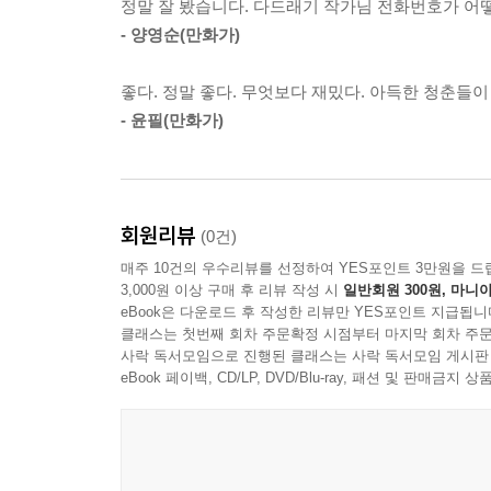
정말 잘 봤습니다. 다드래기 작가님 전화번호가 어
존재이기도 했다. 작가는 실제 성소수자들을 만나
- 양영순(만화가)
하나의, 나아가 작가 자신도 포함되는 모두의 이
작은 창작자의 손은 오히려 그곳으로 다가가기 위
좋다. 정말 좋다. 무엇보다 재밌다. 아득한 청춘들이
정시안, 장주원 … 우리 곁에 있을 청년들이 세상에
- 윤필(만화가)
〈거울아 거울아〉 프로젝트 연표
2014년 1월 〈거울아 거울아〉 연재 프로젝트 소셜
2014년 2월 소셜 펀딩 100% 달성 / 블로그 연재 시
회원리뷰
(0건)
2014년 9월 레진코믹스 연재 시작
매주 10건의 우수리뷰를 선정하여 YES포인트 3만원을 드
2015년 6월 오장수 편 단행본 출간
3,000원 이상 구매 후 리뷰 작성 시
일반회원 300원, 마니아
2016년 2월 정시안 편 단행본 출간
eBook은 다운로드 후 작성한 리뷰만 YES포인트 지급됩니
2016년 3월 레진코믹스 연재 완결
클래스는 첫번째 회차 주문확정 시점부터 마지막 회차 주문
사락 독서모임으로 진행된 클래스는 사락 독서모임 게시판
2017년 3월 장주원 편 단행본 출간(완결)
eBook 페이백, CD/LP, DVD/Blu-ray, 패션 및 판매금
참고 도서
신승배, 『한국사회 동성애자와 HIV 감염인의 삶의 질
프레데릭 페테르스, 『푸른 알약』, 유영 옮김, 세미콜