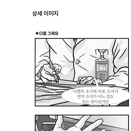
폭풍전야
상세 이미지
바람이 분다
뇌우
그치고 흐림
사막의 시간
정리
살게 하다
실기다
건너지 않은 강
돌아오는 길
귀환
더 이상 같지 않다
거국적으로
열쇠