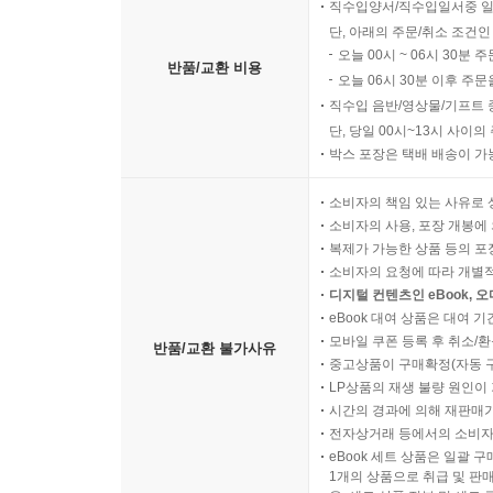
직수입양서/직수입일서중 일
단, 아래의 주문/취소 조건인
오늘 00시 ~ 06시 30분 
반품/교환 비용
오늘 06시 30분 이후 주문
직수입 음반/영상물/기프트 
단, 당일 00시~13시 사이
박스 포장은 택배 배송이 가
소비자의 책임 있는 사유로 
소비자의 사용, 포장 개봉에 
복제가 가능한 상품 등의 포장을 
소비자의 요청에 따라 개별
디지털 컨텐츠인 eBook, 
eBook 대여 상품은 대여 기
모바일 쿠폰 등록 후 취소/환
반품/교환 불가사유
중고상품이 구매확정(자동 
LP상품의 재생 불량 원인이 기
시간의 경과에 의해 재판매가
전자상거래 등에서의 소비자
eBook 세트 상품은 일괄 
1개의 상품으로 취급 및 판매