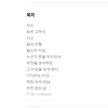
목차
이사
늦은 고무신
사고
일의 진행
발신자 미상
누군가 문을 두드리네
무엇을 생각하든
그 이상을 보게 된다
기다리는 시간
벽장 속의 만남
반전 없는 삶
To be continued
2011년 잔인한 4월
가시방석