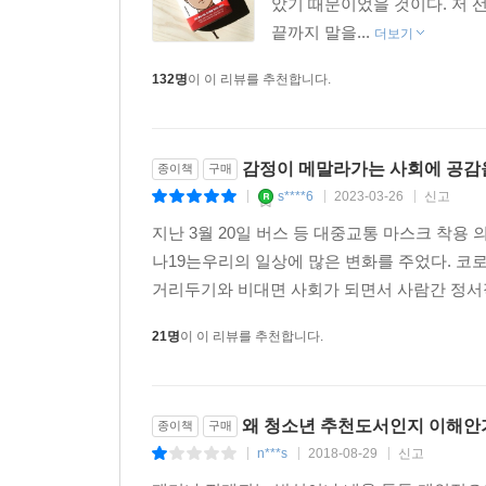
았기 때문이었을 것이다. 저 선
끝까지 말을...
한국형 영어덜트 소설의 등장. 각박한 현실을 반
더보기
가혹한 선택에 직면한다는 것이다. 『아몬드』의 주
132명
이 이 리뷰를 추천합니다.
특별하고 별난 경우라고 볼 수 있을까? 공감을 잃
한다. 비극적인 존재들이 서로의 아픔과 상처를 온몸
대해 상상해 보는 것은 공감의 씨앗이다. 그리고
감정이 메말라가는 사회에 공감
종이책
구매
감정적으로는 성장하지 못한 사람들이 넘쳐나는 
s****6
2023-03-26
신고
|
|
|
소설시장에 파장을 몰고 올 것이다. -출판평론가 
지난 3월 20일 버스 등 대중교통 마스크 착용
작가의 말
나19는우리의 일상에 많은 변화를 주었다. 코
거리두기와 비대면 사회가 되면서 사람간 정서
매일매일 아이들이 태어난다. 모든 가능성이 열려 
21명
이 이 리뷰를 추천합니다.
군림하고 명령하면서도 속이 비틀린 사람이 된다. 
나는 인간을 인간으로 만드는 것도, 괴물로 만드는 
이 소설로 인해 상처 입은 사람들, 특히 아직도 가
왜 청소년 추천도서인지 이해
바라 본다. 아이들은 사랑을 갈구하지만, 동시에 가
종이책
구매
n***s
2018-08-29
신고
2017년 봄, 손원평
|
|
|