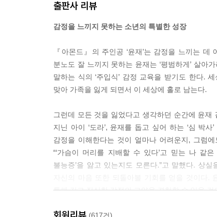
출판사 리뷰
감정을 느끼지 못하는 소년의 특별한 성장
『아몬드』의 주인공 ‘윤재’는 감정을 느끼는 데 
분노도 잘 느끼지 못하는 윤재는 ‘평범하게’ 살아가
말하는 식의 ‘주입식’ 감정 교육을 받기도 한다. 
맞아 가족을 잃게 되면서 이 세상에 홀로 남는다.
그런데 모든 것을 잃었다고 생각하던 순간에 윤재 곁
지닌 아이 ‘도라’, 윤재를 돕고 싶어 하는 ‘심 
감정을 이해한다는 것이 얼마나 어려운지, 그럼에
“‘가슴이 머리를 지배할 수 있다’고 믿는 나 같
불능증’을 앓고 있는지도 모른다.”고 말했다. 상
자신의 마음 또한 되돌아볼 기회를 얻을 것이다. 
통해 깊고 진실한 감정의 고양을 경험할 수 있을 것
회원리뷰
영화보다 강렬한, 드라마처럼 팽팽한
(617건)