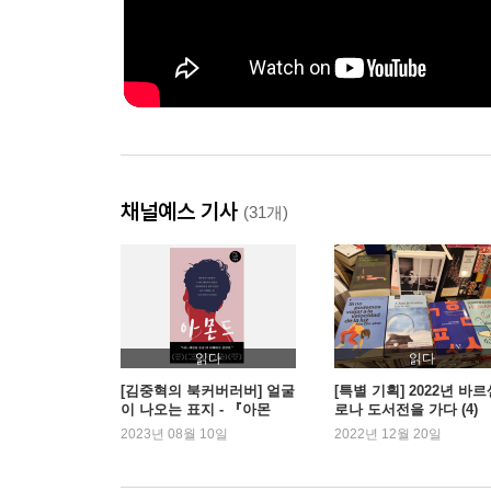
채널예스 기사
(31개)
읽다
읽다
[김중혁의 북커버러버] 얼굴
[특별 기획] 2022년 바
이 나오는 표지 - 『아몬
로나 도서전을 가다 (4)
드』
2023년 08월 10일
2022년 12월 20일