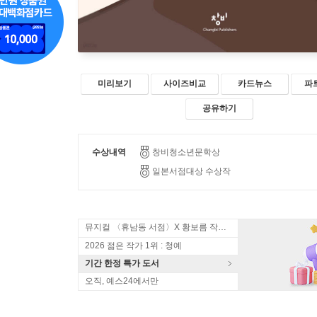
미리보기
사이즈비교
카드뉴스
파
공유하기
수상내역
창비청소년문학상
일본서점대상 수상작
뮤지컬 〈휴남동 서점〉X 황보름 작가 북토크
2026 젊은 작가 1위 : 청예
기간 한정 특가 도서
오직, 예스24에서만