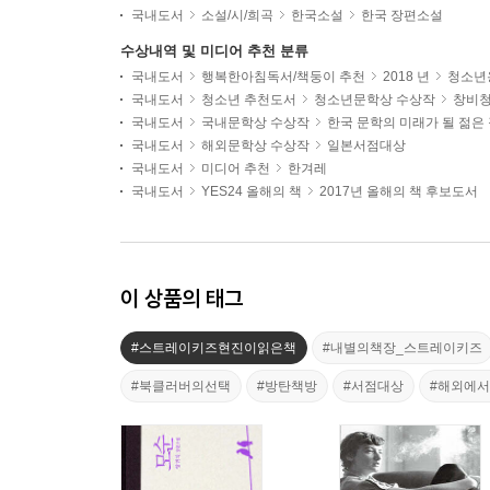
국내도서
소설/시/희곡
한국소설
한국 장편소설
수상내역 및 미디어 추천 분류
국내도서
행복한아침독서/책둥이 추천
2018 년
청소년용
국내도서
청소년 추천도서
청소년문학상 수상작
창비
국내도서
국내문학상 수상작
한국 문학의 미래가 될 젊은
국내도서
해외문학상 수상작
일본서점대상
국내도서
미디어 추천
한겨레
국내도서
YES24 올해의 책
2017년 올해의 책 후보도서
이 상품의 태그
#스트레이키즈현진이읽은책
#내별의책장_스트레이키즈
#북클러버의선택
#방탄책방
#서점대상
#해외에