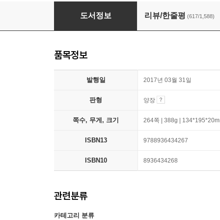
아몬드
도서정보
리뷰/한줄평
(617/1,588)
품목정보
발행일
2017년 03월 31일
판형
양장
쪽수, 무게, 크기
264쪽 | 388g | 134*195*20
ISBN13
9788936434267
ISBN10
8936434268
관련분류
카테고리 분류