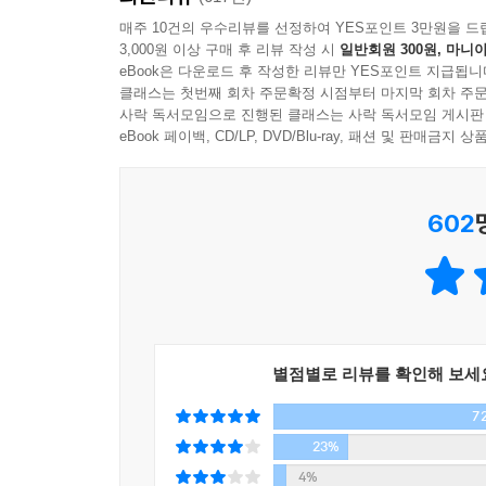
한국형 영어덜트 소설의 탄생!
매주 10건의 우수리뷰를 선정하여 YES포인트 3만원을 드
3,000원 이상 구매 후 리뷰 작성 시
일반회원 300원, 마니아
eBook은 다운로드 후 작성한 리뷰만 YES포인트 지급됩니
출판평론가 한기호는 『아몬드』를 ‘한국형 영어덜트 소
클래스는 첫번째 회차 주문확정 시점부터 마지막 회차 주문
러너』나 『헝거 게임』 등 환상성과 장르성이 전면
사락 독서모임으로 진행된 클래스는 사락 독서모임 게시판
확장되고 있다. 영어덜트 문학은 배경이 되는 
eBook 페이백, CD/LP, DVD/Blu-ray, 패션 및 판매금
은유하며, 독자들에게 상상의 세계를 경험하게 한
문학의 기본적인 설정은 10대부터 30대까지 영어
602
놓인 10대 주인공의 모습을 통해 타인에게 공감하
우리가 과연 서로에게 위안이 될 수 있을지, 희망을
사회의 근본적인 문제를 녹여 내면서 문학적 감동을 
매혹적인 문체, 독특한 캐릭터, 속도감 넘치는 전개!
독자의 마음을 감동으로 채워 줄 이야기꾼의 등장
별점별로 리뷰를 확인해 보세
7
손원평 작가는 그동안 「인간적으로 정이 안 가
『아몬드』로 제10회 창비청소년문학상을 받았다. 
23%
소설미학이 돋보인다”는 평을 얻으며 제5회 제주
4%