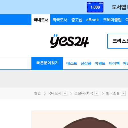
국내도서
외국도서
중고샵
eBook
크레마클럽
C
빠른분야찾기
베스트
신상품
이벤트
바이백
매
웰컴
국내도서
소설/시/희곡
한국소설