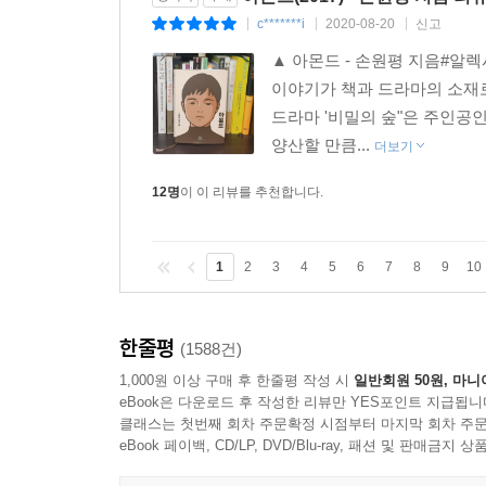
c*******i
2020-08-20
신고
|
|
|
▲ 아몬드 - 손원평 지음#알
이야기가 책과 드라마의 소재로
드라마 '비밀의 숲"은 주인공
양산할 만큼...
더보기
12명
이 이 리뷰를 추천합니다.
1
2
3
4
5
6
7
8
9
10
한줄평
(1588건)
1,000원 이상 구매 후 한줄평 작성 시
일반회원 50원, 마니
eBook은 다운로드 후 작성한 리뷰만 YES포인트 지급됩니
클래스는 첫번째 회차 주문확정 시점부터 마지막 회차 주문
eBook 페이백, CD/LP, DVD/Blu-ray, 패션 및 판매금