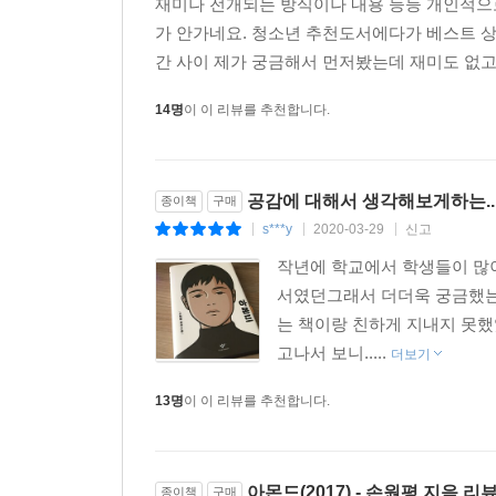
재미나 전개되는 방식이나 내용 등등 개인적으로
가 안가네요. 청소년 추천도서에다가 베스트 상
간 사이 제가 궁금해서 먼저봤는데 재미도 없고
14명
이 이 리뷰를 추천합니다.
공감에 대해서 생각해보게하는..
종이책
구매
s***y
2020-03-29
신고
|
|
|
작년에 학교에서 학생들이 많이
서였던그래서 더더욱 궁금했
는 책이랑 친하게 지내지 못했었
고나서 보니.....
더보기
13명
이 이 리뷰를 추천합니다.
아몬드(2017) - 손원평 지음 리
종이책
구매