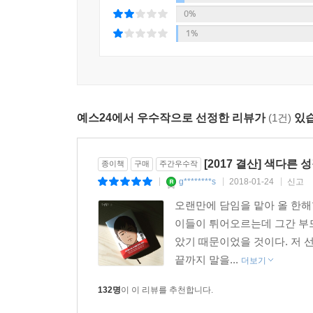
관계에 깃든 아름다움에서 문학적으로 의미 있는 성
0%
독자들의 열띤 반응을 이끌어냈다. 구체적인 이미지
1%
있듯, 매혹적인 문체와 독특한 캐릭터, 속도감 
매력과 감동으로 다가갈 작품이다.
추천사
예스24에서 우수작으로 선정한 리뷰가
(1건)
있습
『아몬드』는 ‘가슴이 머리를 지배할 수 있다’고
불능증’을 앓고 있는지도 모른다. 그리고 이 소설
[2017 결산] 색다
종이책
구매
주간우수작
있을지도. 긴 겨울의 끝에 봄이 온다. 봄이면 식물
g********s
2018-01-24
신고
|
|
|
두근거렸다. 다가오는 봄에는 내 감정과 네 감정이 
오랜만에 담임을 맡아 올 한해
이들이 튀어오르는데 그간 부
다른 사람의 아픔에 공감하지 못한다는 것은 얼마
았기 때문이었을 것이다. 저 선
나가는 과정을 탁월하게 묘사한다. 몸이 자라는 만큼 
끝까지 말을...
더보기
‘친구’라는 이름이 붙기까지 보내 온 몇 해의 계절
-이재용 감독(「두근두근 내 인생」 「스캔들」 연출
132명
이 이 리뷰를 추천합니다.