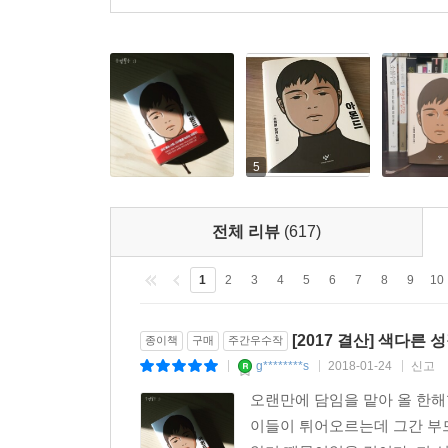
20년 넘게 영화 일을 하며 생긴 직업병 같은 게 
하다니……. 그렇지만 『아몬드』는 끊임없이 궁금
우리들에게 세상을 버틸 용기와 힘을 주는 소설이다
-장원석 PD(「최종병기 활」 「터널」 제작)
여기, 삶에 대처하기 유달리 힘들게 태어난 소년이 
수 있는 가장 좋은 일이 일어났다. 그 좋은 일이란
5
느낄 수 있다면, 그것만큼 좋은 일은 없을 것이다. 
(CBS 라디오)
전체 리뷰
(617)
두 소년이 타인과 관계 맺고 성장하는 과정을 끝
1
2
3
4
5
6
7
8
9
10
언제나 괴물이 되지 않기 위한 눈물겨운 분투가 숨
인물의 관계에 깃든 아름다움에서 이 작품이 문학적
[2017 결산] 색다
종이책
구매
주간우수작
-제10회 창비청소년문학상 심사위원 권여선 김지은
g********s
2018-01-24
신고
|
|
|
오랜만에 담임을 맡아 올 한해
내가 주인공이 된 것만 같은 마음으로 주인공이 
이들이 튀어오르는데 그간 부
창비청소년문학상 청소년심사단 심사평 중에서