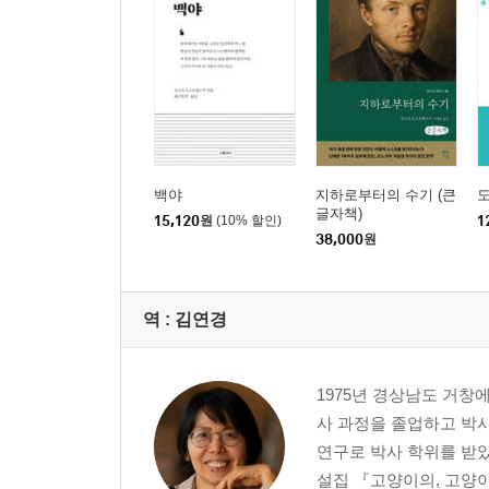
백야
지하로부터의 수기 (큰
글자책)
15,120
원
(10% 할인)
1
38,000
원
역 :
김연경
1975년 경상남도 거
사 과정을 졸업하고 박
연구로 박사 학위를 받았다
설집 『고양이의, 고양이에