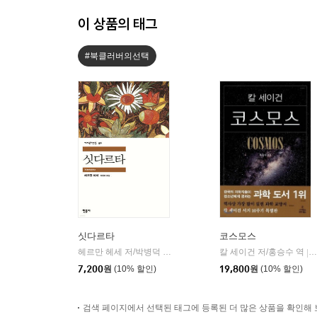
이 상품의 태그
#북클러버의선택
싯다르타
코스모스
헤르만 헤세 저/박병덕 역
민음사
칼 세이건 저/홍승수 역
|
|
7,200
원
(10% 할인)
19,800
원
(10% 할인)
검색 페이지에서 선택된 태그에 등록된 더 많은 상품을 확인해 