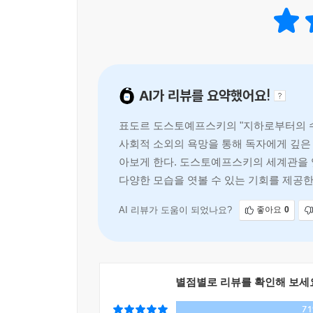
않을 악의 속으로 침잠한다. 그러곤 사십 년을 내
쪽에서 훨씬 더 수치스러운 세부 사항을 덧붙이면
자신의 공상을 부끄러워하면서도 어쨌거나 모든 것
불리한 얼토당토않은 것만 잔뜩 지어내고 어느 것 하
AI가 리뷰를 요약했어요!
도스토예프스키의 미학적, 시학적 실험
표도르 도스토예프스키의 "지하로부터의 수
19세기 리얼리즘 소설의 문법을 비켜 나간 의식과 
사회적 소외의 욕망을 통해 독자에게 깊은 
아보게 한다. 도스토예프스키의 세계관을 엿
도스토예프스키는 소설가로서 주목받기 시작하던 스
다양한 모습을 엿볼 수 있는 기회를 제공한
시베리아에서 복무했는데, 특히 감옥 생활을 하는 
완전히 다른 성격을 띠게 된 것은 그리 놀라운 일이
AI 리뷰가 도움이 되었나요?
좋아요
0
“그동안 그 누구도 시도하지 않았던” 새로운 소설
대한 실험을 감행했다는 평가를 받는 것도 이런 
자신의 대작과 비교했을 때 이 작품은 중편소설에
평가하고 있다.
별점별로 리뷰를 확인해 보세
7
‘나는 쓴다, 고로 나는 존재한다.’ 게다가 이 ‘나’