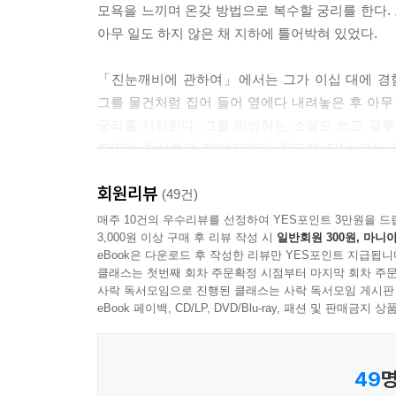
모욕을 느끼며 온갖 방법으로 복수할 궁리를 한다. 
아무 일도 하지 않은 채 지하에 틀어박혀 있었다.
「진눈깨비에 관하여」에서는 그가 이십 대에 경험
그를 물건처럼 집어 들어 옆에다 내려놓은 후 아무 
궁리를 시작한다. 그를 비방하는 소설도 쓰고 결투
모임에 참석했던 이야기이다. 학교에 다닐 때는
부득부득 그 자리에 낀다. 그러나 막상 모임에서
회원리뷰
따라가는데, 거기서 리자라는 매춘부를 만난다. 무슨
(49건)
말을 퍼부어 그녀를 울리고 만다. 집으로 돌아와서
매주 10건의 우수리뷰를 선정하여 YES포인트 3만원을 드
3,000원 이상 구매 후 리뷰 작성 시
일반회원 300원, 마니아
그 순간에 리자가 그를 방문한다. 그녀가 그런 모습
eBook은 다운로드 후 작성한 리뷰만 YES포인트 지급됩니
클래스는 첫번째 회차 주문확정 시점부터 마지막 회차 주문
자신은 누구보다 똑똑하다고 자부하지만 실제로는 
사락 독서모임으로 진행된 클래스는 사락 독서모임 게시판
언제나 조롱과 경멸을 자초해 놓고는 그들에 대한
eBook 페이백, CD/LP, DVD/Blu-ray, 패션 및 판매금
간다.
49
명
구린내 나고 추악한 자신의 지하에서 우리 생쥐는