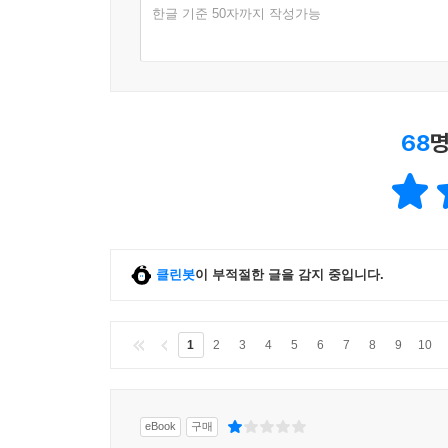
한글 기준 50자까지 작성가능
68
명
클린봇
이 부적절한 글을 감지 중입니다.
1
2
3
4
5
6
7
8
9
10
eBook
구매