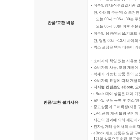
직수입양서/직수입일서중 일
단, 아래의 주문/취소 조건인
오늘 00시 ~ 06시 30분 
반품/교환 비용
오늘 06시 30분 이후 주문
직수입 음반/영상물/기프트 
단, 당일 00시~13시 사이
박스 포장은 택배 배송이 가
소비자의 책임 있는 사유로 
소비자의 사용, 포장 개봉에 
복제가 가능한 상품 등의 포장을 
소비자의 요청에 따라 개별
디지털 컨텐츠인 eBook, 
eBook 대여 상품은 대여 기
모바일 쿠폰 등록 후 취소/환
반품/교환 불가사유
중고상품이 구매확정(자동 
LP상품의 재생 불량 원인이 기
시간의 경과에 의해 재판매가
전자상거래 등에서의 소비자
eBook 세트 상품은 일괄 
1개의 상품으로 취급 및 판매