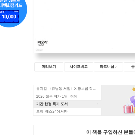
미리보기
사이즈비교
파트너샵
공
뮤지컬 〈휴남동 서점〉X 황보름 작가 북토크
2026 젊은 작가 1위 : 청예
기간 한정 특가 도서
오직, 예스24에서만
이 책을 구입하신 분