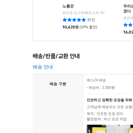
노름꾼
우리는
졌다
표도르 도스또예프스끼 저/이재필 역
열린책
|
37건
10,620
원
(10% 할인)
16,0
배송/반품/교환 안내
배송 안내
예스24 배송
배송 구분
배송비 : 2,500원
안전하고 정확한 포장을 위해 
고객님께 배송되는 모든 상품을
목적 : 안전한 포장 관리
촬영범위 : 박스 포장 작업