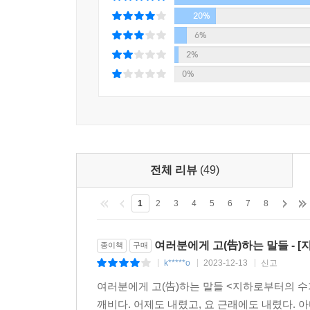
20%
백수에 불과하지만 오직 쓰는 행위를 통해 세계를 
문법을 비켜나가 『지하로부터의 수기』만이 보여 준
6%
2%
0%
젊고 감각적인 번역으로 다시 읽는 『지하로부터의
이 책의 번역자인 김연경은 서울대학교와 모스크
21세에 등단해 소설집 『고양이의, 고양이에 의한,
발표한 소설가이기도 하다. 젊은 학자이자 소설가로
전체 리뷰
(49)
또한 고심 끝에 기존에 흔히 쓰이던 ‘지하 생활자의 
1
2
3
4
5
6
7
8
из подполья(Notes from (the) Under
자연스럽고 익숙한 듯한 이 제목 대신 ‘지하로부터
여러분에게 고(告)하는 말들 - 
종이책
구매
최대한 가깝게 전달하려 했다. 그리고 이 작품의 주
k*****o
2023-12-13
신고
|
|
|
그의 수기는 그저 그의 ‘실존’, 그리고 그의 ‘지하’
여러분에게 고(告)하는 말들 <지하로부터의 수
깨비다. 어제도 내렸고, 요 근래에도 내렸다. 