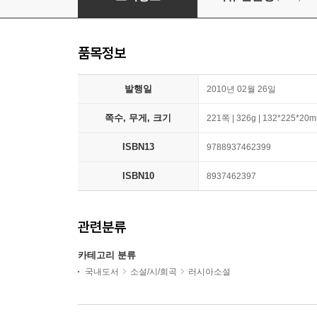
품목정보
발행일
2010년 02월 26일
쪽수, 무게, 크기
221쪽 | 326g | 132*225*20
ISBN13
9788937462399
ISBN10
8937462397
관련분류
카테고리 분류
국내도서
소설/시/희곡
러시아소설