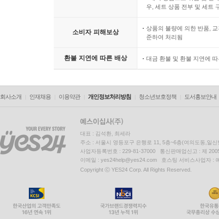
우, 세트 상품 전부 및 세트
상품의 불량에 의한 반품, 교
소비자 피해보상
준하여 처리됨
환불 지연에 따른 배상
대금 환불 및 환불 지연에 
회사소개
인재채용
이용약관
개인정보처리방침
청소년보호정책
도서홍보안내
대표 : 김석환, 최세라
주소 : 서울시 영등포구 은행로 11, 5층~6층(여의도동,일신
사업자등록번호 : 229-81-37000 통신판매업신고 : 제 200
이메일 : yes24help@yes24.com 호스팅 서비스사업자 :
Copyright ⓒ YES24 Corp. All Rights Reserved.