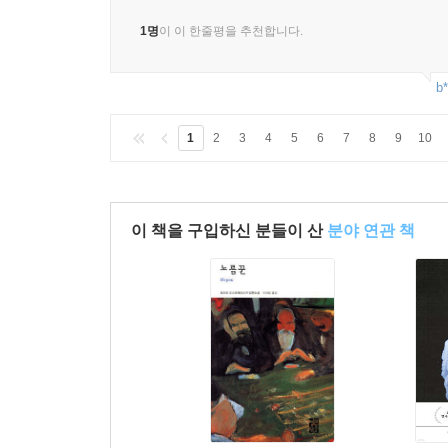
1명
이 이 한줄평을 추천합니다.
b*
1
2
3
4
5
6
7
8
9
10
이 책을 구입하신 분들이 산
분야 연관 책