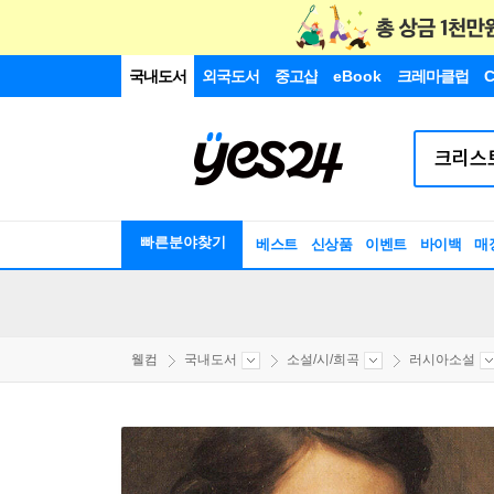
국내도서
외국도서
중고샵
eBook
크레마클럽
C
빠른분야찾기
베스트
신상품
이벤트
바이백
매
웰컴
국내도서
소설/시/희곡
러시아소설