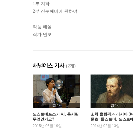
1부 지하
2부 진눈깨비에 관하여
작품 해설
작가 연보
채널예스 기사
(2개)
읽다
읽다
도스토예프스키 씨, 용서란
소치 올림픽과 러시아 3
무엇인가요?
문호 ‘톨스토이, 도스토
스키, 투르게네프’
2015년 06월 19일
2014년 02월 13일