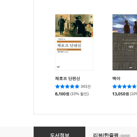
체호프 단편선
백야
343건
8,100
원
(10% 할인)
13,050
원
(10
지하로부터의 수기
도서정보
리뷰/한줄평
(49/68)