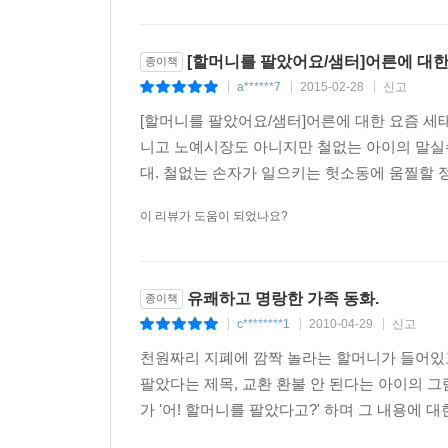
[할머니를 팔았어요/샘터]어른에 대한 
종이책
a******7
2015-02-28
신고
|
|
|
[할머니를 팔았어요/샘터]어른에 대한 요즘 세태
니고 노예시장도 아니지만 철없는 아이의 말실
대. 철없는 손자가 일으키는 헛소동에 움찔할 정도
이 리뷰가 도움이 되었나요?
유쾌하고 명랑한 가족 동화.
종이책
c********1
2010-04-29
신고
|
|
|
천원짜리 지폐에 깜짝 놀라는 할머니가 들어있고
팔았다는 제목, 교환 환불 안 된다는 아이의 
가 '어! 할머니를 팔았다고?' 하며 그 내용에 