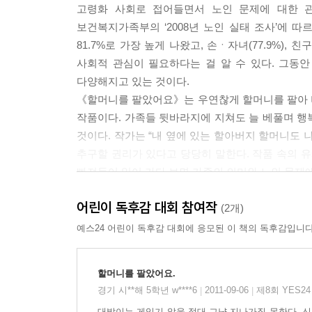
고령화 사회로 접어들면서 노인 문제에 대한 관
보건복지가족부의 ‘2008년 노인 실태 조사’에 따
81.7%로 가장 높게 나왔고, 손ㆍ자녀(77.9%),
사회적 관심이 필요하다는 걸 알 수 있다. 그동
다양해지고 있는 것이다.
《할머니를 팔았어요》는 우연찮게 할머니를 팔아 
작품이다. 가족들 뒷바라지에 지쳐도 늘 베풀며 행
것이다. 작가는 “내 옆에 있는 할아버지 할머니도 
추구할 권리가 있다고 당당히 말한다. 작품 속의 유
빠져들어 읽어 가다 보면 가족의 의미와 노인 문제
어린이 독후감 대회 참여작
저물어가는 삶의 언저리에서 외치는 ‘인생은 아름다
(2개)
최근 인기리에 방영 중인 시트콤 「지붕 뚫고 하이킥
예스24 어린이 독후감 대회에 응모된 이 책의 독후감입니다
채널을 통해 다뤄지고 있는 황혼 로맨스는 더 이
바라보는 것이 우리나라의 현실이다. 노년기의 만
할머니를 팔았어요.
지원이 절실하다. 이 책은 홀로된 노인들의 삶과 노
경기 시**해 5학년 w****6
2011-09-06
제8회 YES2
|
|
대발이는 게임기 앞을 절대 그냥 지나가질 못한다. 신