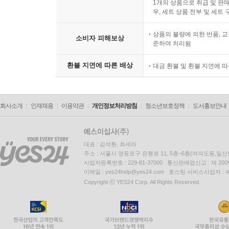
1개의 상품으로 취급 및 판매
우, 세트 상품 전부 및 세트
상품의 불량에 의한 반품, 교
소비자 피해보상
준하여 처리됨
환불 지연에 따른 배상
대금 환불 및 환불 지연에 
회사소개
인재채용
이용약관
개인정보처리방침
청소년보호정책
도서홍보안내
대표 : 김석환, 최세라
주소 : 서울시 영등포구 은행로 11, 5층~6층(여의도동,일신
사업자등록번호 : 229-81-37000 통신판매업신고 : 제 200
이메일 : yes24help@yes24.com 호스팅 서비스사업자 :
Copyright ⓒ YES24 Corp. All Rights Reserved.