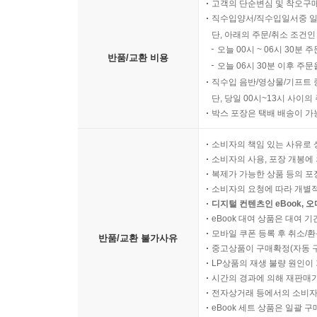
고객의 단순변심 및 착오구
직수입양서/직수입일서중 일
단, 아래의 주문/취소 조건인
오늘 00시 ~ 06시 30분 
반품/교환 비용
오늘 06시 30분 이후 주문
직수입 음반/영상물/기프트 
단, 당일 00시~13시 사이
박스 포장은 택배 배송이 가
소비자의 책임 있는 사유로 
소비자의 사용, 포장 개봉에 
복제가 가능한 상품 등의 포장을 
소비자의 요청에 따라 개별
디지털 컨텐츠인 eBook, 
eBook 대여 상품은 대여 기
모바일 쿠폰 등록 후 취소/환
반품/교환 불가사유
중고상품이 구매확정(자동 
LP상품의 재생 불량 원인이 기
시간의 경과에 의해 재판매가
전자상거래 등에서의 소비자
eBook 세트 상품은 일괄 