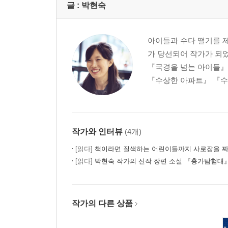
글 :
박현숙
아이들과 수다 떨기를 
가 당선되어 작가가 되
『국경을 넘는 아이들』
『수상한 아파트』 『수상
작가와 인터뷰
(4개)
[읽다]
책이라면 질색하는 어린이들까지 사로잡을 짜
[읽다]
박현숙 작가의 신작 장편 소설 『흉가탐험대
작가의 다른 상품