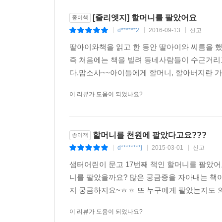
[줄리엣지] 할머니를 팔았어요
종이책
d******2
2016-09-13
신고
|
|
|
딸아이와책을 읽고 한 동안 딸아이와 씨름을 했
즉 처음에는 책을 빌려 동네사람들이 수근거리
다.맙소사~~아이들에게 할머니, 할아버지란 가
이 리뷰가 도움이 되었나요?
할머니를 천원에 팔았다고요???
종이책
d********j
2015-03-01
신고
|
|
|
샘터어린이 문고 17번째 책인 할머니를 팔았어
니를 팔았을까요? 많은 궁금증을 자아내는 책
지 궁금하지요~ㅎㅎ 또 누구에게 팔았는지도 의
이 리뷰가 도움이 되었나요?