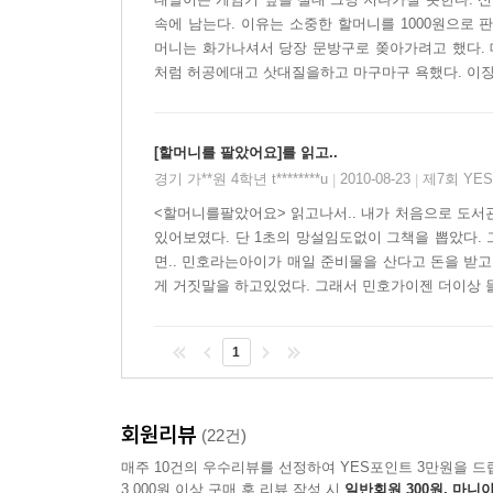
속에 남는다. 이유는 소중한 할머니를 1000원으로
머니는 화가나셔서 당장 문방구로 쫒아가려고 했다.
처럼 허공에대고 삿대질을하고 마구마구 욕했다. 이
[할머니를 팔았어요]를 읽고..
경기 가**원 4학년 t********u
2010-08-23
제7회 YE
|
|
<할머니를팔았어요> 읽고나서.. 내가 처음으로 도서
있어보였다. 단 1초의 망설임도없이 그책을 뽑았다.
면.. 민호라는아이가 매일 준비물을 산다고 돈을 받
게 거짓말을 하고있었다. 그래서 민호가이젠 더이상 들
1
회원리뷰
(22건)
매주 10건의 우수리뷰를 선정하여 YES포인트 3만원을 드
3,000원 이상 구매 후 리뷰 작성 시
일반회원 300원, 마니아