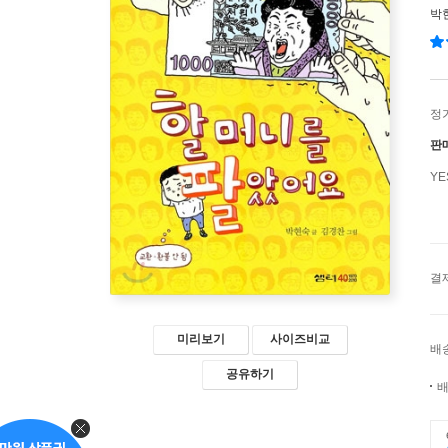
박
정
판
Y
결
미리보기
사이즈비교
배
공유하기
배