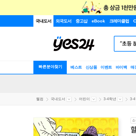
국내도서
외국도서
중고샵
eBook
크레마클럽
C
빠른분야찾기
베스트
신상품
이벤트
바이백
매
웰컴
국내도서
어린이
3-4학년
3-
소