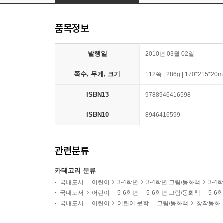
품목정보
발행일
2010년 03월 02일
쪽수, 무게, 크기
112쪽 | 286g | 170*215*20
ISBN13
9788946416598
ISBN10
8946416599
관련분류
카테고리 분류
국내도서
어린이
3-4학년
3-4학년 그림/동화책
3-4
국내도서
어린이
5-6학년
5-6학년 그림/동화책
5-6
국내도서
어린이
어린이 문학
그림/동화책
창작동화