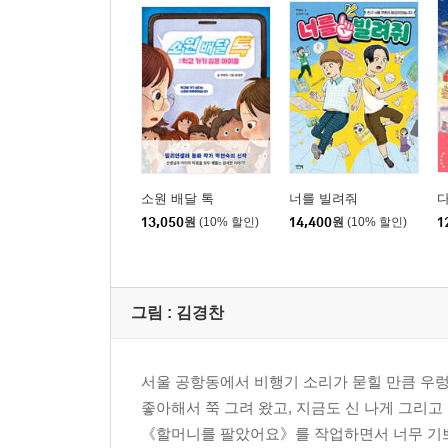
소원 배달 톡
너를 빌려줘
13,050
원
(10% 할인)
14,400
원
(10% 할인)
1
그림 : 김경찬
서울 공항동에서 비행기 소리가 묻힐 만큼 우
좋아해서 쭉 그려 왔고, 지금도 신 나게 그리고
《할머니를 팔았어요》를 작업하면서 너무 기쁘