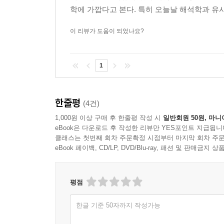
것인가? 136
학에 가깝다고 본다. 특히 오늘날 해석학과 유사하
제13장. 같은 제목의 계속 138
이 리뷰가 도움이 되었나요?
제14장. 절대적으로 바른 것과 그른 것은 없다고 생
제15장. 비유적 표현을 해석하는 원칙 140
제16장. 명령과 금지를 해석하기 위한 원칙 140
1
제17장. 어떤 명령은 모든 사람을 전반적으로 상대로
제18장. 어떤 일을 즐기거나 묵인한 그 시대를 염두에
제19장. 악인들은 자기를 표준으로 다른 사람들을 판
한줄평
(4건)
제20장. 선인들은 어떤 환경에서도 시종 여일하다 1
1,000원 이상 구매 후 한줄평 작성 시
일반회원 50원, 마니
제21장. 다윗은 간음죄를 범했으나, 정욕의 종이 되지
eBook은 다운로드 후 작성한 리뷰만 YES포인트 지급됩니
제22장. 선한 사람들이 비난하는 행동을 성경에서 
클래스는 첫번째 회차 주문확정 시점부터 마지막 회차 주문
eBook 페이백, CD/LP, DVD/Blu-ray, 패션 및 판매금
제23장. 위인들의 죄에 대한 기록을 읽을 때에 대처하
제24장. 무엇보다도 표현의 성격을 중시하라 147
제25장. 같은 단어라고 해서 항상 같은 뜻은 아니다 
평점
제26장. 모호한 구절들은 더 분명한 구절들로 해석하
제27장. 여러 가지로 해석할 수 있는 구절 150
한글 기준 50자까지 작성가능
제28장. 의심스러운 구절은 이성으로 해석하는 것보