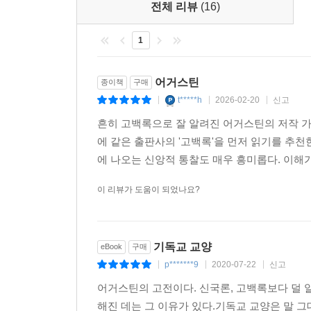
전체 리뷰
(16)
제40장. 이교도들이 한 바른 말은 우리가 모두 이용해
제41장. 성경을 연구하는 사람이 가져야 하는 태도 1
1
제42장. 세속 저술가들과 성경을 비교함 119
어거스틴
종이책
구매
[제3권]
t*****h
2026-02-20
신고
|
|
|
제1장. 전권들의 요약과 이 권의 범위 123
제2장. 구두법에 주목해서 모호한 점을 제거하는 법 
흔히 고백록으로 잘 알려진 어거스틴의 저작 가
제3장. 발음에 따라 모호한 점이 해결된다. 두 가지 질
에 같은 출판사의 '고백록'을 먼저 읽기를 추
제4장. 모호한 점을 어떻게 해결할 것인가? 128
에 나오는 신앙적 통찰도 매우 흥미롭다. 이해가 
제5장. 성경의 비유적인 표현들을 문자적으로 해석하
이 리뷰가 도움이 되었나요?
제6장. 유대인들의 노예 상태에 있었던 이용 가치 13
제7장. 이방인들의 노예 상태에는 쓸모가 없었다 13
제8장. 유대인들과 이방인들은 노예 상태에서 해방되
기독교 교양
제9장. 상징들에 예속된 사람과 예속되지 않은 사람 
eBook
구매
p*******9
2020-07-22
신고
제10장. 비유적 표현을 식별하는 방법 134
|
|
|
제11장. 하나님과 성도들에게 가혹 행위를 돌리는 듯
어거스틴의 고전이다. 신국론, 고백록보다 덜 
제12장. 하나님과 성도들에게 성경이 돌리는 언
해진 데는 그 이유가 있다.기독교 교양은 말 