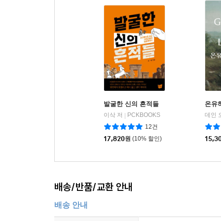
제25장. 유려체는 어떻게 쓸 것인가? 221
제26장. 어떤 양식을 쓰더라도 변사는 명석과 아름
제27장. 가르치는 말과 생활이 일치하는 교사는 가르
제28장. 진실이 표현보다 더 중요하다. 말다툼이란 
제29장. 전도자가 자기보다 웅변적인 사람의 글을 
제30장. 설교자는 설교를 시작하기 전에 하나님께 기
제31장. 이 책이 너무 길어진 것을 사과한다 230
발굴한 신의 흔적들
온유
이삭 저
PCKBOOKS
데인 
|
12건
17,820
원
(10% 할인)
15,3
배송/반품/교환 안내
배송 안내