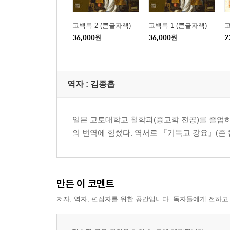
제31장. 하나님은 우리를 즐거워하시는 것이 아니라
제32장. 하나님은 어떻게 사람을 사용하시는가? 57
고백록 2 (큰글자책)
고백록 1 (큰글자책)
제33장. 우리는 사람을 어떻게 즐길 것인가? 58
36,000
원
36,000
원
2
제34장. 하나님께로 가는 처음 길은 그리스도시다 6
제35장. 하나님과 이웃에 대한 사랑이 성경의 성취며
제36장. 어떤 성경 해석이 사랑을 육성한다면, 
역자 : 김종흡
시정을 받아야 한다 61
제37장. 잘못된 해석은 위험하다 62
제38장. 사랑이 없어지는 때는 없다 63
일본 교토대학교 철학과(종교학 전공)를 졸업하
제39장. 믿음과 소망과 사랑이 성숙한 사람은 성경이
의 번역에 힘썼다. 역서로 『기독교 강요』(존 
제40장. 성경은 어떤 독자(讀者)를 원하는가? 64
[제2권]
제1장. 부호의 본성과 종류 69
만든 이 코멘트
제2장. 우리가 문제삼는 종류의 부호 70
저자, 역자, 편집자를 위한 공간입니다. 독자들에게 전하고
제3장. 부호들 가운데서 말(단어) 이 가장 중요하다 
제4장. 문자의 기원 71