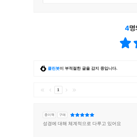
제29장. 비유에 대한 지식이 필요하다 151
제30장. 도나투스(Donatus)파인 티코니우스(Tichon
제31장. 티코니우스의 첫째 원칙 155
제32장. 티코니우스의 둘째 원칙 156
4
명
제33장. 티코니우스의 셋째 원칙 157
제34장. 티코니우스의 넷째 원칙 158
제35장. 티코니우스의 다섯째 원칙 162
제36장. 티코니우스의 여섯째 원칙 164
제37장. 티코니우스의 일곱째 원칙 166
클린봇
이 부적절한 글을 감지 중입니다.
[제4권]
제1장. 이 글은 수사학에 대한 논문이 아니다 171
1
제2장. 기독교의 교사가 수사기술(修辭技術)을 이용
제3장. 웅변술을 배우기에 적당한 나이와 올바른 방법
제4장. 기독교 교사의 의무 174
종이책
구매
제5장. 기독교 교사에게는 웅변보다 지혜가 더 중요하
성경에 대해 체계적으로 다루고 있어요
제6장. 성경 기자들은 웅변과 지혜를 겸비했다 177