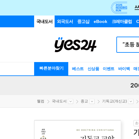
국내도서
외국도서
중고샵
eBook
크레마클럽
C
빠른분야찾기
베스트
신상품
이벤트
바이백
매
20
웰컴
국내도서
종교
기독교(개신교)
소