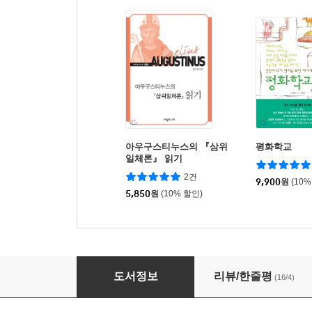
아우구스티누스의 『삼위
평화학교
일체론』 읽기
2건
9,900
원
(10%
5,850
원
(10% 할인)
기독교 교양
도서정보
리뷰/한줄평
(16/4)