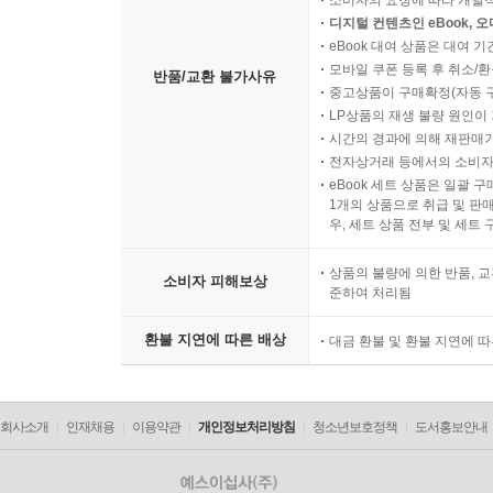
소비자의 요청에 따라 개별
디지털 컨텐츠인 eBook, 
eBook 대여 상품은 대여 기
모바일 쿠폰 등록 후 취소/환
반품/교환 불가사유
중고상품이 구매확정(자동 
LP상품의 재생 불량 원인이 기
시간의 경과에 의해 재판매가
전자상거래 등에서의 소비자
eBook 세트 상품은 일괄 
1개의 상품으로 취급 및 판매
우, 세트 상품 전부 및 세트
상품의 불량에 의한 반품, 교
소비자 피해보상
준하여 처리됨
환불 지연에 따른 배상
대금 환불 및 환불 지연에 
회사소개
인재채용
이용약관
개인정보처리방침
청소년보호정책
도서홍보안내