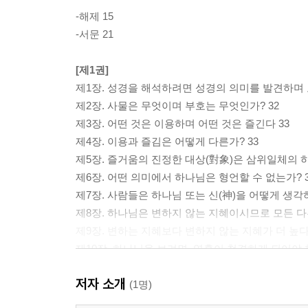
-해제 15
-서문 21
[제1권]
제1장. 성경을 해석하려면 성경의 의미를 발견하며 
제2장. 사물은 무엇이며 부호는 무엇인가? 32
제3장. 어떤 것은 이용하며 어떤 것은 즐긴다 33
제4장. 이용과 즐김은 어떻게 다른가? 33
제5장. 즐거움의 진정한 대상(對象)은 삼위일체의 하
제6장. 어떤 의미에서 하나님은 형언할 수 없는가? 3
제7장. 사람들은 하나님 또는 신(神)을 어떻게 생각하
제8장. 하나님은 변하지 않는 지혜이시므로 모든 다른
제9장. 변하는 지혜보다 변하지 않는 지혜가 더 높다
제10장. 하나님을 보려면, 영혼이 청결하게 되어야 한
제11장. 지혜가 육신이 되어 청결의 모범을 보이셨다
저자 소개
제12장. 어떤 의미에서 하나님의 지혜가 우리에게 오
(1명)
제13장. 말씀이 육신이 되셨다 40