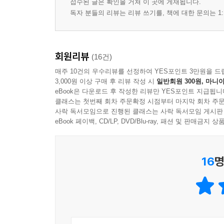
접수된 글은 확인을 거쳐 이 곳에 게재됩니다.
제5장. 성경이 여러 언어로 번역되었다 72
독자 분들의 리뷰는 리뷰 쓰기를, 책에 대한 문의는 1:
제6장. 성경에서 비유적 표현 때문에 뜻이 모호한 것
제7장. 지혜를 얻는 단계
제8장. 정경 76
회원리뷰
제9장. 어떻게 성경을 연구할 것인가? 78
(16건)
제10장. 모르는 부호와 모호한 부호는 성경을 이해하
매주 10건의 우수리뷰를 선정하여 YES포인트 3만원을 드
제11장. 모르는 부호를 없애려면 언어, 특히 헬라어
3,000원 이상 구매 후 리뷰 작성 시
일반회원 300원, 마니아
eBook은 다운로드 후 작성한 리뷰만 YES포인트 지급됩니
제12장. 해석이 여러 가지로 다른 것은 유익하다. 모
클래스는 첫번째 회차 주문확정 시점부터 마지막 회차 주문
제13장. 어떻게 하면 그릇된 해석을 바로잡을 수 있는
사락 독서모임으로 진행된 클래스는 사락 독서모임 게시판
제14장. 모르는 단어와 숙어의 뜻을 찾아내는 방법 8
eBook 페이백, CD/LP, DVD/Blu-ray, 패션 및 판매금
제15장. 번역 중에서는 70인역과 이탈리아역이 가장
제16장. 비유적인 표현을 이해하기 위해서는 언어와
16
명
제17장. 아홉 뮤즈에 대한 전설은 어떻게 생겼는가? 
제18장. 세상 사람들이 가진 지식도, 유익하면 멸시
제19장. 이교도들의 지식에는 두 가지 종류가 있다 9
제20장. 인위적인 미신들 92
제21장. 점성가들의 미신 94
제22장. 인생에 있을 사건들을 예측하기 위해서 별