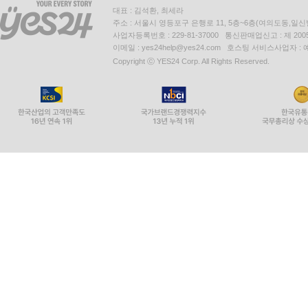
대표 : 김석환, 최세라
주소 : 서울시 영등포구 은행로 11, 5층~6층(여의도동,일신
사업자등록번호 : 229-81-37000 통신판매업신고 : 제 200
이메일 : yes24help@yes24.com 호스팅 서비스사업자 :
Copyright ⓒ YES24 Corp. All Rights Reserved.