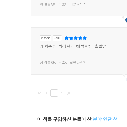
제7장. 바울 서신과 아모스의 예언에서 진정한 웅변의
이 한줄평이 도움이 되었나요?
제8장. 성경 기자들의 모호성은 그들의 웅변과 양
제9장. 난해한 구절들은 어떻게 또 누구와 논할 것인가
제10장. 화법은 명석해야 한다 189
제11장. 기독교의 교사는 분명히 말해야 하지만, 조야
제12장. 웅변가의 목적은 가르치며,즐겁게 하며,감
eBook
구매
제13장. 듣는 사람은 배울 뿐 아니라 감동을 받아야 
개혁주의 성경관과 해석학의 출발점
제14장. 표현의 아름다움은 내용과 조화되어야 한다 
제15장. 기독교의 교사는 설교를 하기 전에 기도해야
이 한줄평이 도움이 되었나요?
제16장. 하나님이 진정한 교사를 만드시지만 사람의
제17장. 연설 태도의 삼분법 200
제18장. 기독교의 교사는 항상 중대 문제를 논한다 2
제19장. 기독교의 교사는 기회에 따라 말하는 태도도
1
제20장. 성경에서 따온 여러 가지 실례들 204
제21장. 교회의 교사들 특히 암브로시우스와 키프리
제22장. 양식에 변화가 있어야 한다 218
제23장. 어떻게 여러 가지 양식을 섞을 것인가? 219
이 책을 구입하신 분들이 산
분야 연관 책
제24장. 숭엄체의 효과 220