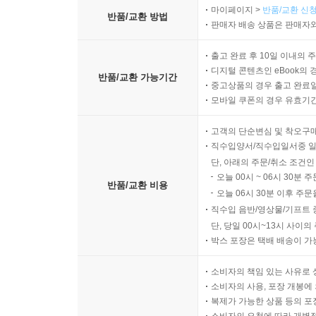
마이페이지 >
반품/교환 신청
반품/교환 방법
판매자 배송 상품은 판매자와
출고 완료 후 10일 이내의 
디지털 콘텐츠인 eBook의 
반품/교환 가능기간
중고상품의 경우 출고 완료일
모바일 쿠폰의 경우 유효기간(
고객의 단순변심 및 착오구
직수입양서/직수입일서중 일
단, 아래의 주문/취소 조건인
오늘 00시 ~ 06시 30분 
반품/교환 비용
오늘 06시 30분 이후 주문
직수입 음반/영상물/기프트 
단, 당일 00시~13시 사이
박스 포장은 택배 배송이 가
소비자의 책임 있는 사유로 
소비자의 사용, 포장 개봉에 
복제가 가능한 상품 등의 포장을 