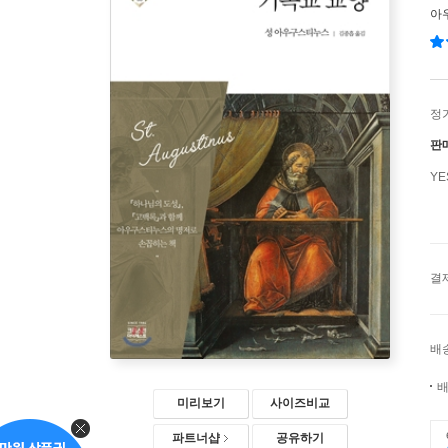
아
정
판
Y
결
배
배
미리보기
사이즈비교
파트너샵
공유하기