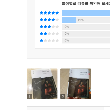
별점별로 리뷰를 확인해 보세
제23장. 우리가 점복술(占卜術)을 배척하는 이유 96
제24장. 귀신들과의 결탁은 미신적 행사로 유지된다 
제25장. 사람이 제정하였으나 미신이 아닌것 가운데
19%
제26장. 우리는 인간의 작품 중에서 어떤 것을 기피할
0%
제27장. 사람이 만들어 낸 것에 불과하지 않은 지식 
0%
제28장. 역사는 어느 정도까지 도움이 되는가? 101
0%
제29장. 자연과학은 어느 정도로 성경 해석을 돕는가?
제30장. 기술(技術)은 성경 해석에 얼마나 이바지하는
제31장. 논리학의 이용 가치와 허위에 대하며 106
제32장. 타당한 추리법은 사람이 안출한 것이 아니라
제33장. 논법이 바르더라도 결론이 허위일 수 있으며,
제34장. 추리법을 아는 것과 명제의 진리성을 아는 
제35장. 정의(定義)하는 방법은 허위에 적용할 수도
제36장. 웅변술의 원칙들은 허위를 믿게 만드는 데
제37장. 수사학과 변증법 112
2
3
제38장. 수학은 사람이 창조한 것이 아니라 발견했을
제39장. 위에서 말한 학문들 가운데서 어떤 것에 어