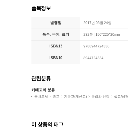
품목정보
발행일
2017년 03월 24일
쪽수, 무게, 크기
232쪽 | 150*225*20mm
ISBN13
9788944724336
ISBN10
8944724334
관련분류
카테고리 분류
국내도서
종교
기독교(개신교)
목회와 신학
설교/성
이 상품의 태그