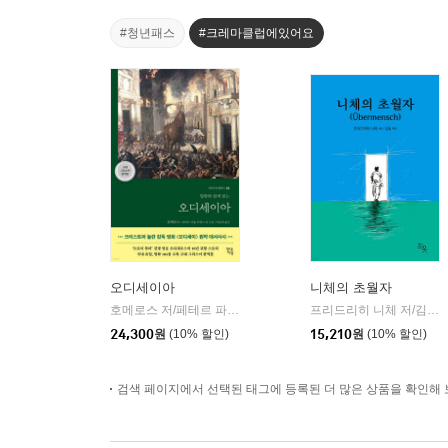
#청년패스
#크레마클럽에있어요
오디세이아
니체의 초월자
호메로스 저/페테르 파울 루벤스 그림/박문재 역
현대지성
프리드리히 니체 저/김철 편역
|
24,300
원
(10% 할인)
15,210
원
(10% 할인)
검색 페이지에서 선택된 태그에 등록된 더 많은 상품을 확인해 