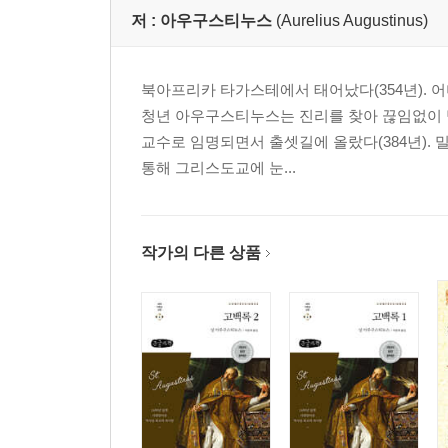
제14장. 하나님의 지혜는 어떻게 사람들을 고치셨는가
저 :
아우구스티누스
(Aurelius Augustinus)
제15장. 믿음은 그리스도의 부활 승천에서 힘을 얻으
제16장. 그리스도는 고난을 의약으로 삼아 교회를 
북아프리카 타가스테에서 태어났다(354년). 어
제17장. 그리스도께서는 우리의 죄를 용서하심으
청년 아우구스티누스는 진리를 찾아 끊임없이 
제18장. 교회에 주신 열쇠 43
교수로 임명되면서 출셋길에 올랐다(384년).
제19장. 몸과 영혼의 죽음과 부활 43
통해 그리스도교에 눈...
제20장. 정죄에 이르는 부활 45
제21장. 육체나 영혼은 죽음으로 소멸되지 않는다 4
제22장. 하나님만을 즐거워하라 45
제23장. 자기와 자기 몸을 사랑하라고 명령할 필요는
작가의 다른 상품
제24장. 자기의 육신을 학대하는 사람도 그 육신을 
제25장. 사람은 자기 몸보다 다른 것을 더 사랑할는
제26장. 하나님과 이웃을 사랑하라는 계명에는 자
제27장. 사랑의 순서 52
제28장. 우리는 도와 줄 사람을 어떻게 결정할 것인가
제29장. 우리는 모든 사람이 하나님을 사랑하게 되도
제30장. 천사들을 우리의 이웃으로 인정할 것인가? 