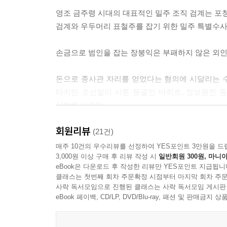
지만, 다행히도 등불은 더 이상 꺼지지 않았다.
영조 금주령 시대의 대표적인 밀주 조직 검계는 포청
붕익은 다시 달렸다. 그리고 머릿속에 서린동 거리를
검계와 우두머리 표철주를 잡기 위한 밀주 특별수
동에 도착하려면 멀었지만, 그렇게라도 하지 않으면
그때였다.
손금으로 범인을 잡는 장붕익은 부패하지 않은 외인
앞쪽에서 다급한 말발굽 소리가 울렸다. 어둠에 가려
붕익은 길가 옆 수풀로 들어갔다. 배를 납작하게 깔
돈으로 종사관 자리를 얻었다는 혐의에 시달리는 수
누구든 포청 군사와 마주치지 않는 게 원구에게 좋
타지만 조선말이 서툰 몽골인 바히르, 정보원인 
붕익은 말을 달리는 자가 부디 시전에 파다하게 퍼
실현해 나간다.
얼빠진 작자이길 간절히 기원했다.
그러나 그의 기원은 빗나갔다.
회원리뷰
밀주 최대조직 검계 표철주 VS 밀주 소탕기관 금란
(21건)
말발굽 소리의 주인은 검계의 수장 표철주였다.--- p.
매주 10건의 우수리뷰를 선정하여 YES포인트 3만원을 드
3,000원 이상 구매 후 리뷰 작성 시
일반회원 300원, 마니아
영조 시대 검계의 우두머리로 유명했던 표철주와 
“전하, 다른 하명이 없으시면 소신 그만 물러나겠습니
eBook은 다운로드 후 작성한 리뷰만 YES포인트 지급됩니
임금의 입이 쉽게 열릴 기미를 보이지 않았다.
클래스는 첫번째 회차 주문확정 시점부터 마지막 회차 주문
야사에는 위세 높던 표철주도 장붕익이 뜨면 두려워
사락 독서모임으로 진행된 클래스는 사락 독서모임 게시판
순항은 인내심을 갖고 임금의 허락이 떨어지길 기다
eBook 페이백, CD/LP, DVD/Blu-ray, 패션 및 판매금
이윽고 임금이 고개를 들어 빤히 순항을 쳐다보다 
두 흥미로운 인물을 소설이나 영화로 만들면 그럴
그때 순항의 발 아래로 무언가 또르르 소리를 내며 
옷을 입고 나온 것은 소설 『밀주』가 처음이다.