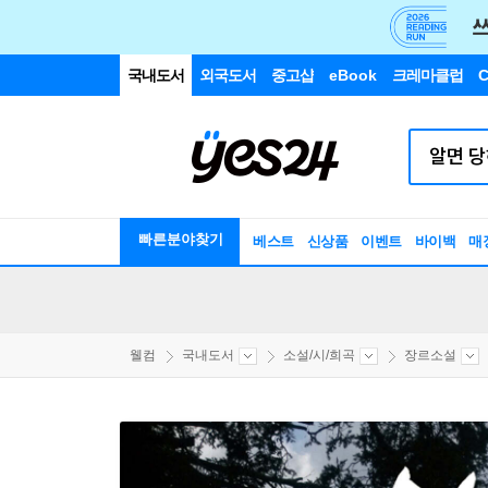
국내도서
외국도서
중고샵
eBook
크레마클럽
C
빠른분야찾기
베스트
신상품
이벤트
바이백
매
웰컴
국내도서
소설/시/희곡
장르소설