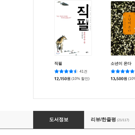
직필
소년이 온다
41건
12,150
원
(10% 할인)
13,500
원
(10
밀주
도서정보
리뷰/한줄평
(21/117)