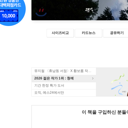
사이즈비교
카드뉴스
공유하기
뮤지컬 〈휴남동 서점〉X 황보름 작가 북토크
2026 젊은 작가 1위 : 청예
기간 한정 특가 도서
오직, 예스24에서만
이 책을 구입하신 분