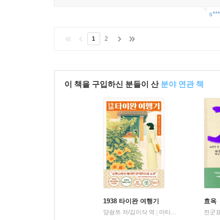
s***
1
2
이 책을 구입하신 분들이 산
분야 연관 책
1938 타이완 여행기
효옥
양솽쯔 저/김이삭 역
마티스블루
전군표
|