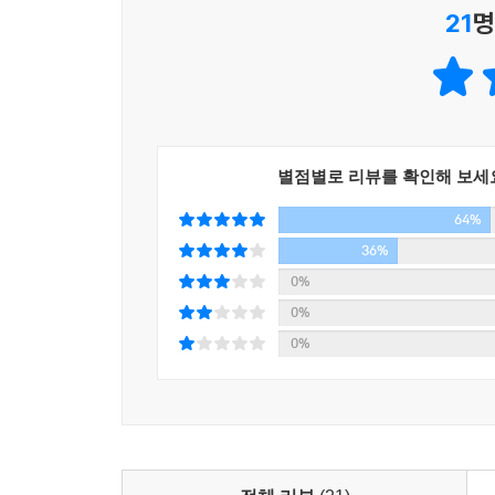
한손에 쥐어질 만큼 작은 나무로 만든 주령구(酒令具
21
명
다.
『밀주』는 한국콘텐츠진흥원 스토리 페스티벌 피칭
순항은 허리를 숙여 자연스럽게 주령구를 줍고 임
마피아 검계, 검계특별수사대 금란방이 등장하는 
임금은 옥좌에서 일어나 천천히 마루로 내려왔다.
“전하, 주령구가…….”
영조 금주령 시대를 배경으로 당시의 밀주전쟁 재현
“아, 그게 대감에게 흘러 들어갔습니까?”
일부러 순항에게 굴려 보낸 것이지만, 임금은 아는 
별점별로 리뷰를 확인해 보세
미국 갱스터 영화들이 가장 즐겨 다룬 시대가 금주법(
“어차피 내 손을 떠나 대감 손에 들어간 것이니 알아
64%
시기가 있었다는 사실!
임금은 순항의 곁을 지나면서 이렇게 웅얼거렸다. 순
바로 영조 재위 기간이었다. 오랜 가뭄으로 고통
36%
그러나 이 주령구는 순항의 맘대로 할 수 있는 물건
기점으로 독버섯처럼 퍼져나갔다.
0%
이건 어명이었다. 순항에게 내린 임금의 은밀한 어명. 
0%
영조가 직접 칼을 들고 술을 마신 관료를 죽이면
0%
임금은 부왕의 정치를 지켜보며 사람의 마음은 간사
탄생시켰다.
시나브로 그 깨달음은 임금이 사람들을 불신하게 만
내관도 마찬가지였다. 어린 시절부터 쭉 임금의 수발
과연 영조는 이 밀주의 악순환을 몰랐을까? 모를 리 
이상은 돼야 했다. 임금의 가장 가까운 곳에서 움직
그러나 임금은 그에게 가장 하급인 종9품 상원의 자
그 순간 어느 역사서에서도 기술된 적 없는 금주령
“인범아, 네가 원하는 자리가 있느냐?”