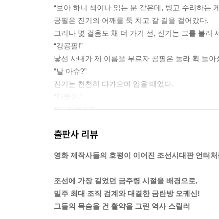
“보아 하니 책이나 읽는 분 같은데, 빙고 수리하는 
공필은 진기의 어깨를 툭 치고 갈 길을 걸어갔다.
그러나 몇 걸음도 채 더 가기 전, 진기는 그를 불러 
“강공필!”
낯선 사내가 제 이름을 부르자 공필은 놀라 휙 돌아
“날 아슈?”
진기는 천천히 다가오며 입을 떼었다.
“단월이.”
“단, 단월이?”
공필의 눈이 순식간에 커졌다.
출판사 리뷰
“당신이 내 딸을 어떻게 알아?”
“질문이 틀렸소. 어떻게 아느냐가 아니라, 어디에 
영화 제작사들의 호평이 이어진 조선시대판 언터처
순식간에 공필의 코앞까지 다가선 진기는 그의 발등
공필의 입에서 고통스런 신음이 터져 나왔다.--- p.35
조선에 가장 길었던 금주령 시절을 배경으로,
밀주 최대 조직 검계와 대결한 금란방 오궤신!
그때 마침 등불 하나가 훅 꺼졌다.
그들의 목숨을 건 활약을 그린 역사 스릴러
혹 저것이 신호일까 싶어 붕익은 자신도 모르게 허