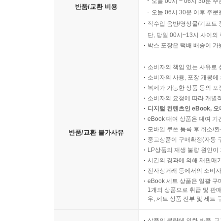
오늘 00시 ~ 06시 30분 
반품/교환 비용
오늘 06시 30분 이후 주문
직수입 음반/영상물/기프트 
단, 당일 00시~13시 사이
박스 포장은 택배 배송이 가
소비자의 책임 있는 사유로 
소비자의 사용, 포장 개봉에 
복제가 가능한 상품 등의 포장을 
소비자의 요청에 따라 개별
디지털 컨텐츠인 eBook, 
eBook 대여 상품은 대여 기
모바일 쿠폰 등록 후 취소/환
반품/교환 불가사유
중고상품이 구매확정(자동 
LP상품의 재생 불량 원인이 기
시간의 경과에 의해 재판매가
전자상거래 등에서의 소비자
eBook 세트 상품은 일괄 
1개의 상품으로 취급 및 판매
우, 세트 상품 전부 및 세트
상품의 불량에 의한 반품, 교