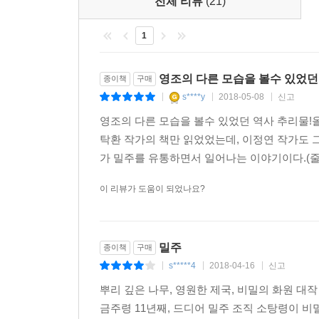
전체 리뷰
(21)
이야기가 달큰한 술 향기를 타고, 위태롭게 퍼지기 
“지금의 자리면 족하옵니다, 전하.”
내관의 대답은 지난 십 년간 늘 같았다. 그래서 그
1
게 필사적으로 피력하지 않았다면 자신은 벌써 임금
영조의 다른 모습을 볼수 있었던
종이책
구매
--- p.288~289
s****y
2018-05-08
신고
|
|
|
영조의 다른 모습을 볼수 있었던 역사 추리물
탁환 작가의 책만 읽었었는데, 이정연 작가도 
가 밀주를 유통하면서 일어나는 이야기이다.(줄
이 리뷰가 도움이 되었나요?
밀주
종이책
구매
s*****4
2018-04-16
신고
|
|
|
뿌리 깊은 나무, 영원한 제국, 비밀의 화원 대
금주령 11년째, 드디어 밀주 조직 소탕령이 비