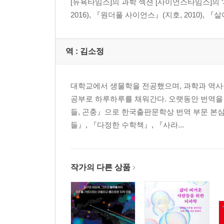
[뉴욕타임스]의 과학 섹션 [사이언스타임스]의 ‘
2016), 『원더풀 사이언스』(지호, 2010), 
역 :
김소정
대학교에서 생물학을 전공했으며, 과학과 역사
공부로 하루하루를 채워간다. 오랫동안 번역을 
들, 곤충』으로 한국출판문학상 번역 부문 본심
들』, 『다정한 수학책』, 『사라...
작가의 다른 상품