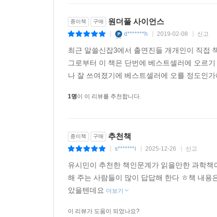
원더풀 사이언스
종이책
구매
d*******h
2019-02-08
신고
|
|
|
최근 알쓸신잡3에서 출연진들 개개인이 직접 책
그로부터 이 책은 단번에 베스트셀러에 오르기
나 잘 쓰여졌기에 베스트셀러에 오를 정도인가해
1명
이 이 리뷰를 추천합니다.
추천책
종이책
구매
s*******i
2025-12-26
신고
|
|
|
유시민이 추천한 책인문계가 읽을만한 과학책이
해 주는 사람들이 많이 답답해 한다 ㅎ책 내
았을텐데요
더보기
이 리뷰가 도움이 되었나요?