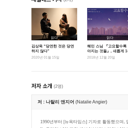
읽다
읽다
김상욱 “당연한 것은 당연
혜민 스님 『고요할수록
하지 않다”
아지는 것들』, 새롭게 1
등극
2020년 01월 15일
2018년 12월 20일
저자 소개
(2명)
저 :
나탈리 앤지어
(Natalie Angier)
1990년부터 [뉴욕타임스] 기자로 활동했으며,