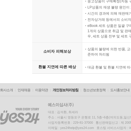
중고상품이 구매확정(자동 
LP상품의 재생 불량 원인이 기
시간의 경과에 의해 재판매가
전자상거래 등에서의 소비자
eBook 세트 상품은 일괄 
1개의 상품으로 취급 및 판매
우, 세트 상품 전부 및 세트
상품의 불량에 의한 반품, 교
소비자 피해보상
준하여 처리됨
환불 지연에 따른 배상
대금 환불 및 환불 지연에 
회사소개
인재채용
이용약관
개인정보처리방침
청소년보호정책
도서홍보안내
대표 : 김석환, 최세라
주소 : 서울시 영등포구 은행로 11, 5층~6층(여의도동,일신
사업자등록번호 : 229-81-37000 통신판매업신고 : 제 200
이메일 : yes24help@yes24.com 호스팅 서비스사업자 :