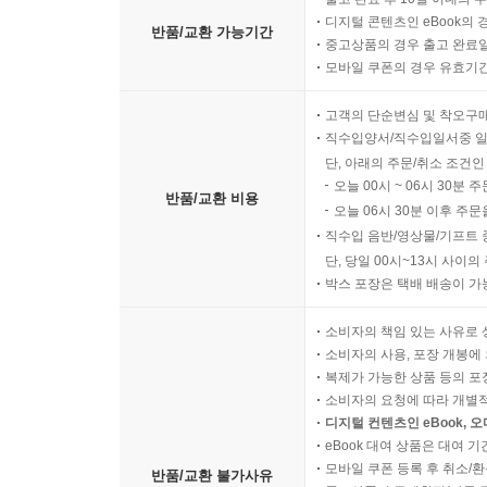
디지털 콘텐츠인 eBook의 
반품/교환 가능기간
중고상품의 경우 출고 완료일
모바일 쿠폰의 경우 유효기간(
고객의 단순변심 및 착오구
직수입양서/직수입일서중 일
단, 아래의 주문/취소 조건인
오늘 00시 ~ 06시 30분 
반품/교환 비용
오늘 06시 30분 이후 주문
직수입 음반/영상물/기프트 
단, 당일 00시~13시 사이
박스 포장은 택배 배송이 가
소비자의 책임 있는 사유로 
소비자의 사용, 포장 개봉에 
복제가 가능한 상품 등의 포장을 
소비자의 요청에 따라 개별
디지털 컨텐츠인 eBook, 
eBook 대여 상품은 대여 기
모바일 쿠폰 등록 후 취소/환
반품/교환 불가사유