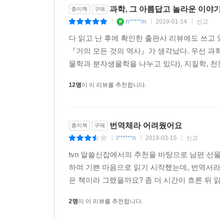
과학, 그 아름답고 놀라운 이야
종이책
구매
n*****m
2019-01-14
신고
|
|
|
다 읽고 난 후에 확인한 출판사 리뷰에도 쓰고
『거의 모든 것의 역사』가 생각났다. 우선 과학
물학과 분자생물학을 나누고 있다), 지질학, 천문
12명
이 이 리뷰를 추천합니다.
번역체라 어려웠어요
종이책
구매
l******n
2019-03-15
신고
|
|
|
tvn 알쓸신잡에서의 추천을 바탕으로 남편 선
하여 기쁜 마음으로 읽기 시작했는데, 번역서라
은 책이라 그랬을까요? 좀 더 시간이 흐른 뒤 
2명
이 이 리뷰를 추천합니다.