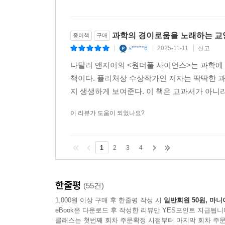
과학의 경이로움을 노래하는 교
종이책
구매
s*****6
2025-11-11
신고
|
|
|
나탈리 앤지어의 <원더풀 사이언스>는 과학에
책이다. 퓰리처상 수상작가인 저자는 딱딱한 과
지 생생하게 보여준다. 이 책은 교과서가 아니라
이 리뷰가 도움이 되었나요?
1
2
3
4
한줄평
(55건)
1,000원 이상 구매 후 한줄평 작성 시
일반회원 50원, 마니
eBook은 다운로드 후 작성한 리뷰만 YES포인트 지급됩니
클래스는 첫번째 회차 주문확정 시점부터 마지막 회차 주문