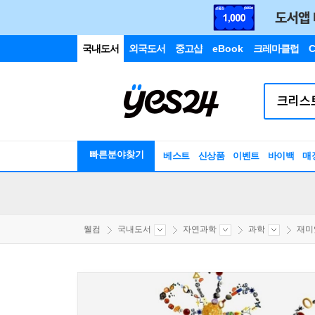
국내도서
외국도서
중고샵
eBook
크레마클럽
C
빠른분야찾기
베스트
신상품
이벤트
바이백
매
웰컴
국내도서
자연과학
과학
재미