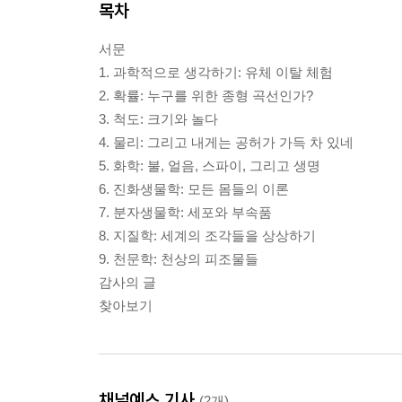
목차
서문
1. 과학적으로 생각하기: 유체 이탈 체험
2. 확률: 누구를 위한 종형 곡선인가?
3. 척도: 크기와 놀다
4. 물리: 그리고 내게는 공허가 가득 차 있네
5. 화학: 불, 얼음, 스파이, 그리고 생명
6. 진화생물학: 모든 몸들의 이론
7. 분자생물학: 세포와 부속품
8. 지질학: 세계의 조각들을 상상하기
9. 천문학: 천상의 피조물들
감사의 글
찾아보기
채널예스 기사
(2개)