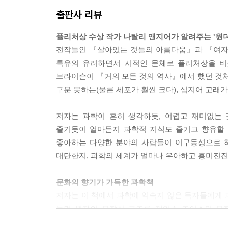
출판사 리뷰
퓰리처상 수상 작가 나탈리 앤지어가 알려주는 '원
전작들인 『살아있는 것들의 아름다움』과 『여자,
특유의 유려하면서 시적인 문체로 퓰리처상을 비
브라이슨이 『거의 모든 것의 역사』에서 했던 것처
구분 못하는(물론 세포가 훨씬 크다), 심지어 고래
저자는 과학이 흔히 생각하듯, 어렵고 재미없는 
즐기듯이 얼마든지 과학적 지식도 즐기고 향유할 
좋아하는 다양한 분야의 사람들이 이구동성으로 하
대단한지, 과학의 세계가 얼마나 우아하고 흥미진진
문화의 향기가 가득한 과학책
저자는 이 책에서 과학에 익숙지 않은 독자들에게 
들면 원자의 복잡한 구조를 제임스 조이스의 복
골디락스에 비유한다. 저자는 화학의 결합bond을