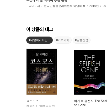
수상내역 및 미디어 추천 분류
국내도서
한국간행물윤리위원회 이달의 책
2010년
20
이 상품의 태그
#내말이사이언스
#기초과학
#알쓸신잡
코스모스
이기적 유전자 The Selfi
sh Gene
칼 세이건 저/홍승수 역
사이언스북스
|