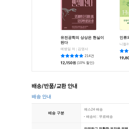
유전공학의 상상은 현실이
인류
된다
예병일 저
김영사
|
214건
19,8
12,150
원
(10% 할인)
배송/반품/교환 안내
배송 안내
예스24 배송
배송 구분
배송비 : 무료배송
안전하고 정확한 포장을 위해 