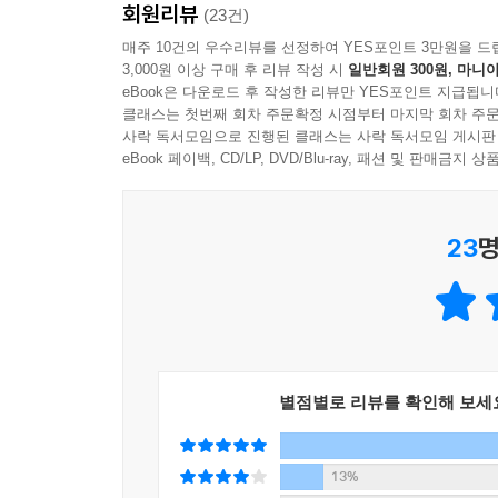
회원리뷰
가지 힘force을 말할 때는 '스타워즈'의 제다이들이 구사
(23건)
살짝 바꿔 확률 장의 부제인 ‘누구를 위한 종형 곡선인가For
매주 10건의 우수리뷰를 선정하여 YES포인트 3만원을 드
3,000원 이상 구매 후 리뷰 작성 시
일반회원 300원, 마니아
Imaging World 'Pieces'를 지질학 장의 부제로 
eBook은 다운로드 후 작성한 리뷰만 YES포인트 지급됩니
클래스는 첫번째 회차 주문확정 시점부터 마지막 회차 주문
문학과 회화에서부터 유머와 스포츠에 이르기까지 
사락 독서모임으로 진행된 클래스는 사락 독서모임 게시판
작가의 글쓰기 스타일은 에세이처럼 편하고 유쾌
eBook 페이백, CD/LP, DVD/Blu-ray, 패션 및 판매금
바탕으로 자신이 너무도 사랑하는 과학을 다른 비
23
명
별점별로 리뷰를 확인해 보세
13%