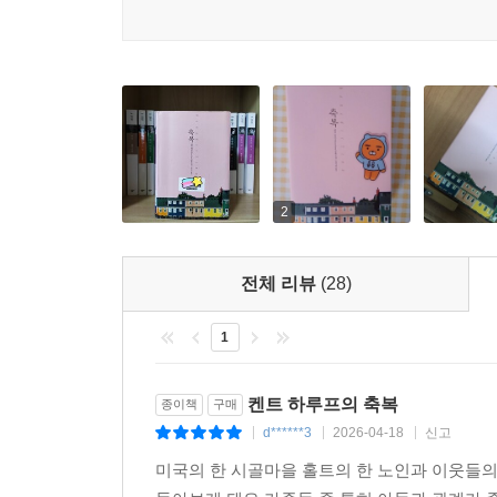
순간들이 존재하기에 우리의 평범한 삶은 커다란 축
켄트 하루프가 만들어낸 홀트라는 작은 우주
그 속을 살아가는 사람들의 잔잔하고 감동적인 삶
『플레인송』의 성공 이후 비로소 다른 직업을 그만
들어가 글을 쓰기 시작했다. 2014년에 생을 마감
말년에는 산소 탱크의 줄을 집필실까지 길게 연결해
2
이렇듯 한결같고 꾸준한 켄트 하루프의 삶은 자연
전체 리뷰
(28)
작은 마을에서 중심을 지키며 자기 사업을 운영했
열고 물건을 팔고 거스름돈을 건네고 장부를 정리했
1
쓸모없는 일이 아니었음을 생각하며 눈물 흘리는 남
켄트 하루프의 축복
종이책
구매
켄트 하루프가 탄생시킨 홀트라는 작은 우주와 그
d******3
2026-04-18
신고
|
|
|
삶의 연장으로 맞이한 작가의 모습과 닮아 있다.
미국의 한 시골마을 홀트의 한 노인과 이웃들
긍정한다. 삶은 때로 “불행에서 불행으로 옮겨다니는