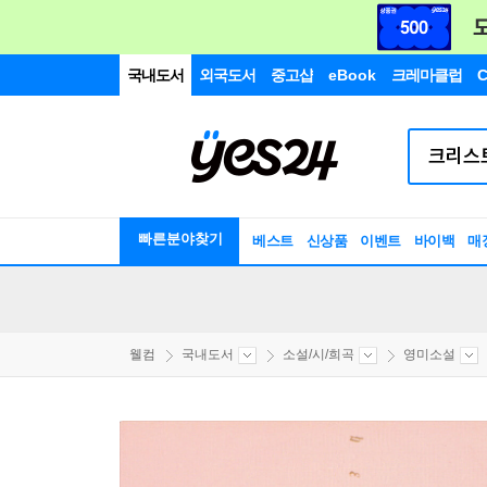
국내도서
외국도서
중고샵
eBook
크레마클럽
C
빠른분야찾기
베스트
신상품
이벤트
바이백
매
웰컴
국내도서
소설/시/희곡
영미소설