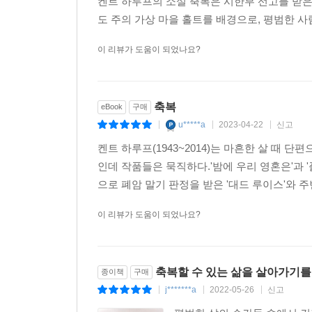
켄트 하루프의 소설 축복은 시한부 선고를 받은
도 주의 가상 마을 홀트를 배경으로, 평범한 
절제된 언어와 깜짝 놀랄 만큼 뛰어난 감성과 통찰
이 리뷰가 도움이 되었나요?
에스콰이어
그의 작품 중 가장 뛰어나다. (…) 아주 작은 공간
이상하게도, 그리고 아주 훌륭하게도, 한 남자의 죽
축복
eBook
구매
u*****a
2023-04-22
신고
|
|
|
마지막에 관한, 변화와 죽음과 인내에 관한, 그리고
켄트 하루프(1943~2014)는 마흔한 살 때 
인데 작품들은 묵직하다.'밤에 우리 영혼은'과 '
하루프의 문장들은 헤밍웨이 초기 작품의 우아함을 
으로 폐암 말기 판정을 받은 '대드 루이스'와 주
하루프는 우리가 충분히 주의를 기울이기만 하면 
이 리뷰가 도움이 되었나요?
디스패치
『축복』을 읽다보면 하루프가 홀트에 대해 할 수
축복할 수 있는 삶을 살아가기를
종이책
구매
없다는 걸 알 수 있다. _뉴욕 타임스
j*******a
2022-05-26
신고
|
|
|