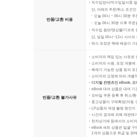
직수입양서/직수입일서중 일
단, 아래의 주문/취소 조건인
오늘 00시 ~ 06시 30분 
반품/교환 비용
오늘 06시 30분 이후 주문
직수입 음반/영상물/기프트 
단, 당일 00시~13시 사이
박스 포장은 택배 배송이 가
소비자의 책임 있는 사유로 
소비자의 사용, 포장 개봉에 
복제가 가능한 상품 등의 포장을 
소비자의 요청에 따라 개별
디지털 컨텐츠인 eBook, 
eBook 대여 상품은 대여 기
모바일 쿠폰 등록 후 취소/환
반품/교환 불가사유
중고상품이 구매확정(자동 
LP상품의 재생 불량 원인이 기
시간의 경과에 의해 재판매가
전자상거래 등에서의 소비자
eBook 세트 상품은 일괄 
1개의 상품으로 취급 및 판매