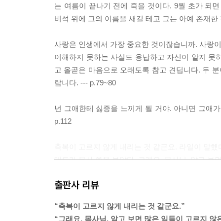
는 여름이 끝나기 전에 죽을 것이다. 9월 초가 되
비석 위에 그의 이름을 새길 테고 그는 아예 존재한 적도
“알고 보면 많은 일들이 고르지 않은 축복이지요”
사랑은 인생에서 가장 중요한 것이잖습니까. 사랑이 
“사람 사는 세상”을 꿈꾸며 살다간 사람이 말했다.
이해하지 못하는 사실도 용납하고 자신이 알지 못하
삶이 있기에 죽음이다. 삶의 위치에서 ‘잘’ 살아야 ‘
고 올곧은 마음으로 오래도록 참고 견딥니다. 두 분
있기 때문이다. 또한 독립된 삶과 죽음 역시 존재하
랍니다. --- p.79~80
다양한 관계의 얼개가 촘촘히 존재하고, 함께 울고 
죽음이 남아있는 자들에게 이전과는 다른 삶을 선사
넌 그애한테 싫증을 느끼게 될 거야. 아니면 그애가 
p.112
삶의 마지막 한 달의 시간을 보내는 대드 루이스 역
아내가 있고, 사고로 자식을 잃고 중년에 접어든 딸
축복이 고르지 않게 내리는 것 같군요. 라일이 말했
웃어주는 이웃들이 있다.
대드가 목사 쪽을 보았다. 그래요, 목사님. 알고 보
--- p.140
그는 딸의 얼굴을 올려다보았다. “난 그저 네가 행복한
출판사 리뷰
우리 대부분은 가짜 행운에 만족하는 것뿐이에요. 혼자 
“축복이 고르지 않게 내리는 것 같군요.” 라일이 말
“축복이 고르지 않게 내리는 것 같군요.”
요.”(p.140)
“그래요, 목사님. 알고 보면 많은 일들이 고르지 않