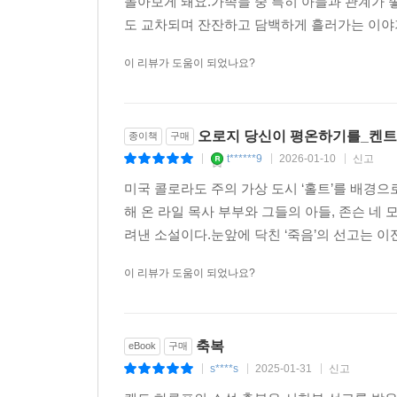
돌아보게 돼요.가족들 중 특히 아들과 관계가 
같은 순간들이 찾아온다는 것. 하루프가 신중하게 전하
도 교차되며 잔잔하고 담백하게 흘러가는 이야기
추천사
이 리뷰가 도움이 되었나요?
“소중한 일상.” 작품 속 인물이 말했듯, 이 비범
일어나지 않는 작품이지만, 또한 잊히지 않는 소설
오로지 당신이 평온하기를_켄트 
종이책
구매
등장인물들은 냉정하게 삶을 견뎌내고 대체로 감정을 
t******9
2026-01-10
신고
|
|
|
전통적인 소설이다. 세월이 흘러도 변치 않을 주제를
미국 콜로라도 주의 가상 도시 ‘홀트’를 배경으
하루프는 여러 면에서 놀랄 만큼 독창적인 작가다.
해 온 라일 목사 부부와 그들의 아들, 존슨 
어른이 다른 어른에게 이야기하듯이 소설을 쓴다. 이
려낸 소설이다.눈앞에 닥친 ‘죽음’의 선고는 이
_가디언
이 리뷰가 도움이 되었나요?
미국소설에 있어 가장 잔잔한 감동을 주는 대가.
소리를 포착한다. _워싱턴 포스트
축복
eBook
구매
s****s
2025-01-31
신고
예상치 못한 축복을 드러내 보이는 표류하는 나날들
|
|
|
알아차리지 못할지 모르지만, 하루프는 우리를 인간