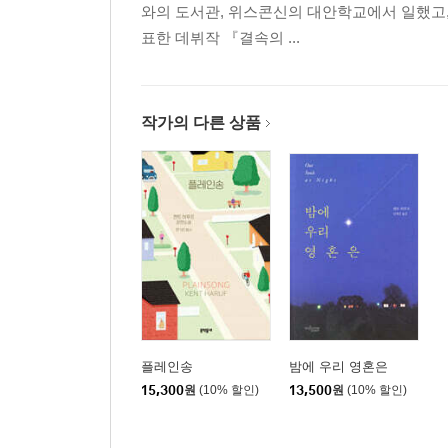
와의 도서관, 위스콘신의 대안학교에서 일했고,
표한 데뷔작 『결속의 ...
작가의 다른 상품
플레인송
밤에 우리 영혼은
15,300
원
(10% 할인)
13,500
원
(10% 할인)