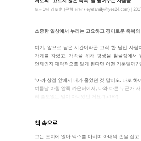
서로의 “고르지 않은 축복”을 덮어주는 사람들
|
도서1팀 김도훈 (문학 담당 / eyefamily@yes24.com)
201
소중한 일상에서 누리는 고요하고 경이로운 축복의
여기, 앞으로 남은 시간이라곤 고작 한 달인 사람
가게를 차렸고, 가족을 위해 평생을 철물점에서 
언제인지 대략적으로 알게 된다면 어떤 기분일까? 
“아까 상점 앞에서 내가 울었던 것 말이오. 나로 하
여름날 아침 앞쪽 카운터에서, 나와 다른 누군가 사이
혀 쓸모없는 일이 아니었던 거요.”(p.182)
삶의 마지막 시간을 통과해가는 한 사람의 인생을
가족들과 함께 아파하고, 밥을 먹고 잠을 자고 또
책 속으로
인생의 커다란 굴곡이 아닌 평범한 삶의 순간이 
그는 포치에 앉아 맥주를 마시며 아내의 손을 잡고 
저마다 그런 시간이 있기에 각자의 삶의 현장에서 묵