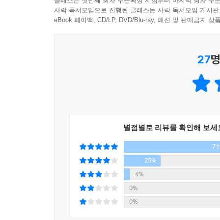
클래스는 첫번째 회차 주문확정 시점부터 마지막 회차 주문
사락 독서모임으로 진행된 클래스는 사락 독서모임 게시판
한편, 홀트의 교회에 목사 라일이 새로 부임한다.
eBook 페이백, CD/LP, DVD/Blu-ray, 패션 및 판매금
전출되었다. 그는 자신의 신념을 굽히는 법이 없는
아프가니스탄과 이라크 전쟁에 관해 설교한 내용이 
27
명
신도들의 거센 저항에 부딪히고, 그와 의견을 달리
신도들과 갈등을 빚은 후 목사 라일은 밤거리를 
있었느냐는 경찰의 물음에 라일은 이렇게 말한다.
밤에 자기 집에 있는 사람들. 그들의 이런 평범한 
별점별로 리뷰를 확인해 보세
바랐습니다.
7
경관이 그를 빤히 쳐다보았다.
소중한 일상을요. _본문 286쪽
25%
4%
“소중한 일상.” 하루프의 소설 속 인물들은 모두 
0%
저마다의 삶에 힘겨워하며 일상을 살아낸다. 하지만 
0%
주는 따뜻함과 친절 또한 존재한다. 그런 순간들