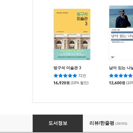
방구석 미술관 3
남아 있는 나
72건
16,920
원
(10% 할인)
12,600
원
(10
축복
도서정보
리뷰/한줄평
(28/343)