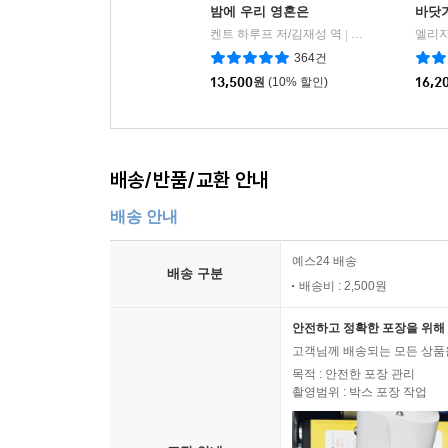
밤에 우리 영혼은
바닷
켄트 하루프 저/김재성 역
뮤진트리
|
364건
13,500
원
(10% 할인)
16,2
배송/반품/교환 안내
배송 안내
예스24 배송
배송 구분
배송비 : 2,500원
안전하고 정확한 포장을 위해 
고객님께 배송되는 모든 상품을
목적 : 안전한 포장 관리
촬영범위 : 박스 포장 작업