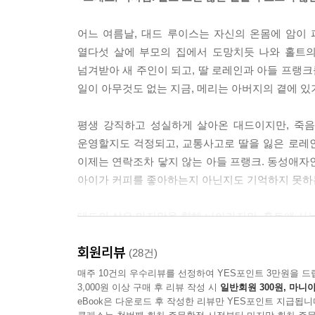
저는 종종 생각해보곤 했답니다. 이 오랜 세월을 
걸까요. 그녀는 에일린 쪽을 흘긋 바라보았다. 아니
남아있는 시간 동안 그의 바람은 소중한 사람들의 
어느 여름날, 대드 루이스는 자신의 온몸에 암이 
기억할 필요도 없을 테니까요.
그저 행복하길 바랄 뿐. 많은 일들이 고르지 않
열다섯 살에 부모의 집에서 도망치듯 나와 홀트의
사랑하는 사람이 있었던 편이 분명 더 나을 거라고 말씀
우리네 삶이 아니던가. 대드는 어린 자식을 잃은 
넘겨받아 새 주인이 되고, 딸 로레인과 아들 프랭크
서로에게 무엇과도 바꿀 수 없고 누구도 줄 수 없는
일이 아무것도 없는 지금, 메리는 아버지의 곁에 있
사람들은 불안을 원치 않아요. 사람들이 원하는 건 
닙니다. 심지어 오래되고 중요한 사상을 생각하기 
이제 대드 루이스는 세상을 떠나고 없다. 하지만
평생 강직하고 성실하게 살아온 대드이지만, 죽음
간의 변화만 더한 얘기 말이죠. 그런 다음 집으로
나눈”다. 대드의 죽음이 그들 인생에 있어서 가
운영할지도 걱정되고, 교통사고로 딸을 잃은 로레인
--- p.345
그들에게 가장 큰 축복이란 사실을 기억하면서. 여전
이제는 연락조차 닿지 않는 아들 프랭크. 동성애자인
살아간다. 어떤 경우에는 세상 앞에서 그저 한 사람
아이가 커피를 좋아하는지 아닌지도 기억하지 못하
사람들은 불행을 만들어내는 것 같아요. 에일린이 
경우」 중에서, 『지금 여기가 맨 앞』 수록) 그렇
그런 문제에 대해 뭔가 알고 계신 것 같군요.
대드의 삶은 마지막을 향해 나아가지만, 홀트에 사는
약간은요. 그녀가 말했다. 모든 사람들은 불행에서 
엄마가 유방암으로 세상을 떠난 후 할머니와 함께 
회원리뷰
대드는 옆뜰이 보이는 거실 의자에 앉아 앨리스가
(28건)
--- p.346
나이를 초월한 우정을 쌓아간다. 이들 이웃들 모두 
매주 10건의 우수리뷰를 선정하여 YES포인트 3만원을 드
3,000원 이상 구매 후 리뷰 작성 시
일반회원 300원, 마니아
eBook은 다운로드 후 작성한 리뷰만 YES포인트 지급됩니
우리를 인간이게끔 만들어주는 축복 같은 순간들