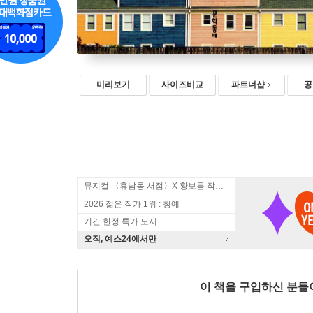
미리보기
사이즈비교
파트너샵
공
뮤지컬 〈휴남동 서점〉X 황보름 작가 북토크
2026 젊은 작가 1위 : 청예
기간 한정 특가 도서
오직, 예스24에서만
이 책을 구입하신 분