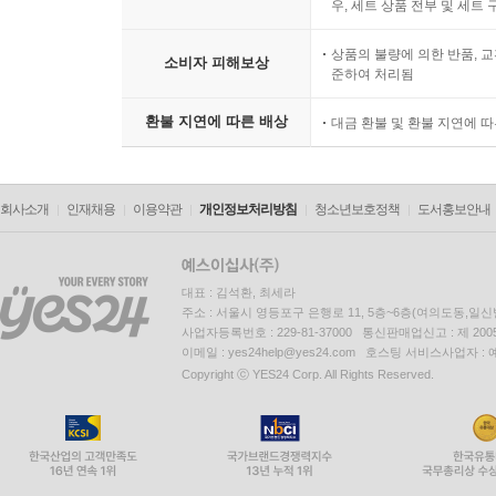
우, 세트 상품 전부 및 세트
상품의 불량에 의한 반품, 교
소비자 피해보상
준하여 처리됨
환불 지연에 따른 배상
대금 환불 및 환불 지연에 
회사소개
인재채용
이용약관
개인정보처리방침
청소년보호정책
도서홍보안내
대표 : 김석환, 최세라
주소 : 서울시 영등포구 은행로 11, 5층~6층(여의도동,일신
사업자등록번호 : 229-81-37000 통신판매업신고 : 제 200
이메일 : yes24help@yes24.com 호스팅 서비스사업자 :
Copyright ⓒ YES24 Corp. All Rights Reserved.