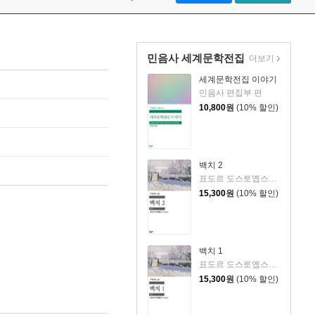
민음사 세계문학전집
더보기
세계문학전집 이야기
민음사 편집부 편
10,800
원
(10% 할인)
백치 2
표도르 도스토옙스키 저/김연경 역
15,300
원
(10% 할인)
백치 1
표도르 도스토옙스키 저/김연경 역
15,300
원
(10% 할인)