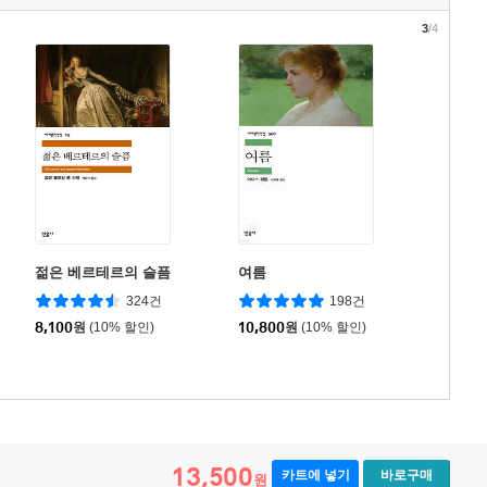
3
/4
젊은 베르테르의 슬픔
여름
324건
198건
8,100
원
(10% 할인)
10,800
원
(10% 할인)
13,500
카트에 넣기
바로구매
원