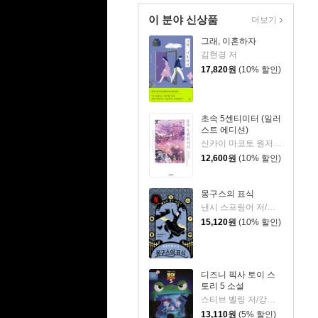
이 분야 신상품
더보기
그래, 이혼하자
김현경 저
17,820
원
(10% 할인)
초속 5센티미터 (일러
스트 에디션)
신카이 마코토 원저/아키즈키 료 저/김혜리 역
12,600
원
(10% 할인)
몽구스의 표식
낸시 스프링어 저/정시윤 역
15,120
원
(10% 할인)
디즈니 픽사 토이 스
토리 5 소설
스티브 벨링 저/강세중 역
13,110
원
(5% 할인)