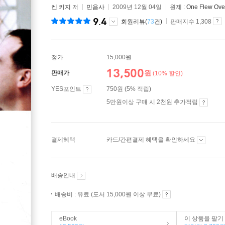
켄 키지
저
민음사
2009년 12월 04일
원제 :
One Flew Over
9.4
회원리뷰(
73
건)
판매지수 1,308
정가
15,000원
13,500
원
판매가
(10% 할인)
YES포인트
750원 (5% 적립)
5만원이상 구매 시 2천원 추가적립
결제혜택
카드/간편결제 혜택을 확인하세요
배송안내
배송비 : 유료 (도서 15,000원 이상 무료)
eBook
이 상품을 팔기