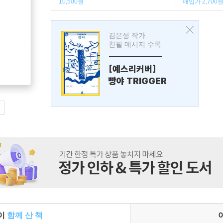
10,500원
매입가 2,700
김은성 작가
친필 메시지 수록
---------------
[예스리커버]
빵야 TRIGGER
들이
함께 산 책