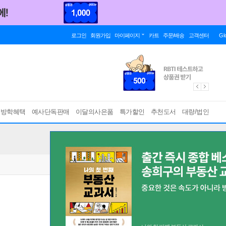
로그인
회원가입
마이페이지
카트
주문/배송
고객센터
Gl
름방학혜택
예사단독판매
이달의사은품
특가할인
추천도서
대량/법인