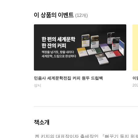
이 상품의 이벤트
(12개)
민음사 세계문학전집 커피 원두 드립백
이
상시
20
책소개
켄 키지의 대표작이자 출세작인 『뻐꾸기 둥지 위로