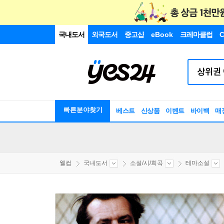
국내도서
외국도서
중고샵
eBook
크레마클럽
C
빠른분야찾기
베스트
신상품
이벤트
바이백
매
웰컴
국내도서
소설/시/희곡
테마소설