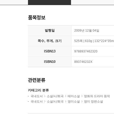
품목정보
발행일
2009년 12월 04일
쪽수, 무게, 크기
525쪽 | 610g | 132*224*35
ISBN13
9788937462320
ISBN10
893746232X
관련분류
카테고리 분류
국내도서
소설/시/희곡
테마소설
영화와 드라마 원작
국내도서
소설/시/희곡
영미소설
영미 장편소설