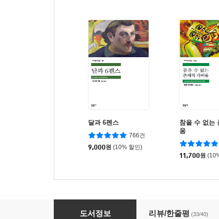
달과 6펜스
참을 수 없는
움
766건
9,000
원
(10% 할인)
11,700
원
(10
뻐꾸기 둥지 위로 날아간 새
도서정보
리뷰/한줄평
(33/40)