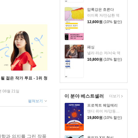
압록강은 흐른다
이미륵 저/안삼환 역
12,600
원
(10% 할인)
패싱
넬라 라슨 저/서숙 역
10,800
원
(10% 할인)
될 젊은 작가 투표 - 1위 청
년 08월 21일
이 분야 베스트셀러
더보기
펼쳐보기
프로젝트 헤일메리
앤디 위어 저/강동혁 역
19,800
원
(10% 할인)
저항과 의지를 그린 작품
용의자 X의 헌신