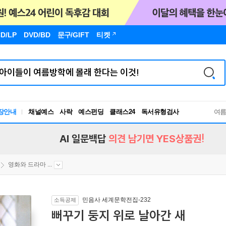
D/LP
DVD/BD
문구
/GIFT
티켓
장안내
채널예스
사락
예스펀딩
클래스24
독서유형검사
여
RBTI Lab
독서유형검사
AI 일문백답
의견 남기면 YES상품권!
영화와 드라마 ...
민음사 세계문학전집-232
소득공제
뻐꾸기 둥지 위로 날아간 새