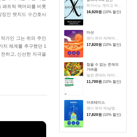
히가시노 게이고 저/양억관 역
들 패트릭 맥머피를 비롯
16,920
원
(10% 할인)
 상징인 랫치드 수간호사
마션
 작가인 그는 위의 주인
앤디 위어 저/박아람 역
17,820
원
(10% 할인)
가치 체계를 추구했던 1
 전하고, 신선한 자극을
참을 수 없는 존재의
가벼움
밀란 쿤데라 저/이재룡 역
11,700
원
(10% 할인)
아르테미스
앤디 위어 저/남명성 역
17,820
원
(10% 할인)