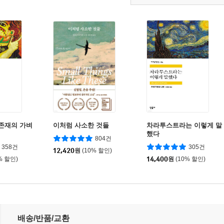
 존재의 가벼
이처럼 사소한 것들
차라투스트라는 이렇게 말
했다
804건
358건
305건
12,420
원
(10% 할인)
% 할인)
14,400
원
(10% 할인)
배송/반품/교환