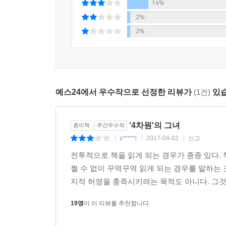
“지금의 나보다 더 나아지기 위해서라면”
14%
2%
무엇보다 우리는 임경선 작가가 삶을 대하는 자세
2%
자유롭게 살기 위해서는 어떻게 해야 할까. 세상의 
할 것인가.
자유롭다는 것은 어떤 상황에서도 솔직하다는 것, 
예스24에서 우수작으로 선정한 리뷰가
(1건)
있습
들여다본다는 것을 의미한다. 이 나라에서, 한 개
여기 태어난 것일지 모른다.
'4차원'의 그녀
종이책
주간우수작
한 개인이 사회와 자신의 환경을 돌아보고 ‘나’를 
s*****l
2017-04-02
신고
|
|
|
알려주는 책. 『자유로울 것』은 임경선이라는 작가
전투적으로 책을 읽게 되는 경우가 종종 있다.
보여주는 책이다.
쩔 수 없이 꾸역꾸역 읽게 되는 경우를 말하는
지적 허영을 충족시키려는 목적도 아니다. 그것
자유란 무엇일까.
내 마음과 영혼이 시키는 일을 내 몸이 자연스럽게
19명
이 이 리뷰를 추천합니다.
맑게 살아갈 수 있다. 내가 하고 싶은 일이 무엇인
되어가는 일이 자유가 안겨주는 기쁨일 것이다.