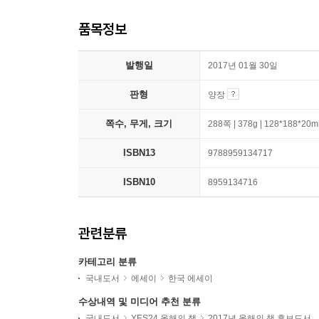
품목정보
발행일
2017년 01월 30일
판형
양장
쪽수, 무게, 크기
288쪽 | 378g | 128*188*20
ISBN13
9788959134717
ISBN10
8959134716
관련분류
카테고리 분류
국내도서
에세이
한국 에세이
수상내역 및 미디어 추천 분류
국내도서
YES24 올해의 책
2017년 올해의 책 후보도서