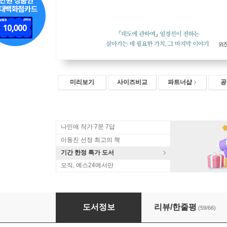
미리보기
사이즈비교
파트너샵
공
나민애 작가 7문 7답
이동진 선정 최고의 책
기간 한정 특가 도서
오직, 예스24에서만
자유로울 것
도서정보
리뷰/한줄평
(59/66)