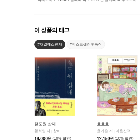
이 상품의 태그
#채널예스연재
#베스트셀러후속작
철도원 삼대
호호호
황석영 저
창비
윤가은 저
마음산책
|
|
18,000
원
(10% 할인)
12,150
원
(10% 할인)