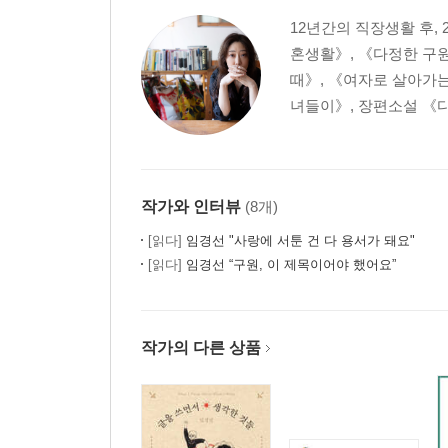
편애하는 영어 단어들
12년간의 직장생활 후,
목수와의 하루
혼생활》, 《다정한 구
심플한 취향
때》, 《여자로 살아가는
남들 앞에 선다는 것
녀들이》, 장편소설 《다 
유명해지면 사람은 변하는가
직장부부
골프가 싫어서
작가와 인터뷰
(8개)
04
[읽다]
임경선 "사랑에 서툰 건 다 용서가 돼요"
나의 스물다섯 살
[읽다]
임경선 “구원, 이 제목이어야 했어요”
마음대로 되는 일은 하나도 없지만
결혼하지 않는 인생
예술가의 삶
작가의 다른 상품
작가에게 필요한 세 가지
퍼스널 트레이닝에서 배운 것
Mac이라는 삶의 방식
독립출판물을 만들면서