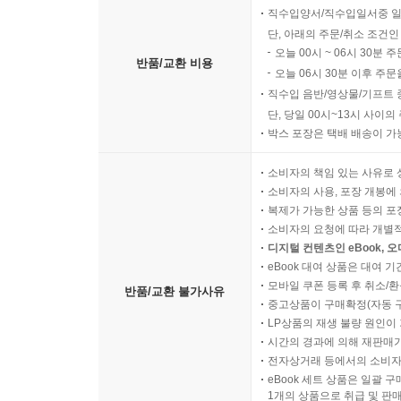
직수입양서/직수입일서중 일
단, 아래의 주문/취소 조건인
오늘 00시 ~ 06시 30분 
반품/교환 비용
오늘 06시 30분 이후 주문
직수입 음반/영상물/기프트 
단, 당일 00시~13시 사이
박스 포장은 택배 배송이 가
소비자의 책임 있는 사유로 
소비자의 사용, 포장 개봉에 
복제가 가능한 상품 등의 포장을 
소비자의 요청에 따라 개별
디지털 컨텐츠인 eBook, 
eBook 대여 상품은 대여 기
모바일 쿠폰 등록 후 취소/환
반품/교환 불가사유
중고상품이 구매확정(자동 
LP상품의 재생 불량 원인이 기
시간의 경과에 의해 재판매가
전자상거래 등에서의 소비자
eBook 세트 상품은 일괄 
1개의 상품으로 취급 및 판매