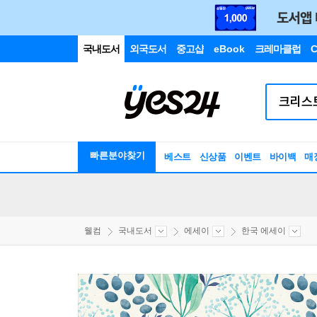
국내도서
외국도서
중고샵
eBook
크레마클럽
C
빠른분야찾기
베스트
신상품
이벤트
바이백
매
웰컴
국내도서
에세이
한국 에세이