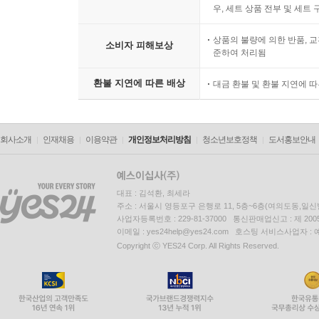
우, 세트 상품 전부 및 세트
상품의 불량에 의한 반품, 교
소비자 피해보상
준하여 처리됨
환불 지연에 따른 배상
대금 환불 및 환불 지연에 
회사소개
인재채용
이용약관
개인정보처리방침
청소년보호정책
도서홍보안내
대표 : 김석환, 최세라
주소 : 서울시 영등포구 은행로 11, 5층~6층(여의도동,일신
사업자등록번호 : 229-81-37000 통신판매업신고 : 제 200
이메일 : yes24help@yes24.com 호스팅 서비스사업자 :
Copyright ⓒ YES24 Corp. All Rights Reserved.