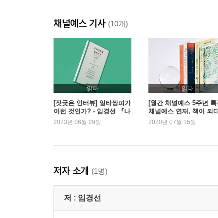
그 사람을 잊지 못할 때
채널예스 기사
연인 관계가 시작되는 장소
(10개)
양자택일의 문제
유능한 사람과 일하는 것
인터넷 시대에 이름이 알려진 채로 살아가는 일
한결같은 사람들
친구가 별로 없어서 좋다
읽다
읽다
옛 남자친구를 우연히 만나는 일에 대해서
[짓궂은 인터뷰] 일타쌍피가
[월간 채널예스 5주년 특
이런 것인가? - 임경선 『나
채널예스 연재, 책이 되다
한 작가를 진심으로 좋아하는 일
자신으로 살아가기』
이경미 감독 외
2023년 06월 29일
2020년 07월 15일
사인에 대해서
독자들을 만난다는 건
03
저자 소개
(1명)
같은 종류의 고통을 겪은 사람들
담배
저 :
임경선
밥벌이의 덫
아이를 키우면서 글을 쓰는 일