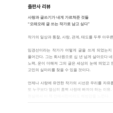
출판사 리뷰
하지만 대부분의 것들은 시간이 해결해준다. 세상에는
간만이 해결할 수 있는 것들이 있다. 천천히, 그러
사랑과 글쓰기가 내게 가르쳐준 것들
아닌지 자문해볼 필요가 있다.
“오래오래 글 쓰는 작가로 남고 싶다”
(…) 시간을 아군 삼아 버티는 일이 상처 입은 사람
--- p.82
작가의 일상과 통찰, 사랑, 관계, 태도를 두루 아우
일은 실제로 경험해보는 것 말고는 결코 그 적성도
임경선이라는 작가가 어떻게 글을 쓰게 되었는지 
다. 추진 동력을 가지려면 그 일을 해보고 싶다는 
풀어간다. 그는 회사원으로 십 년 넘게 살아오다 네
제한되어 있음을 인식해야 한다. 그
노력, 운이 더해져 그의 글은 세상의 눈에 띄었고 
모든 것을 감안해야 겨우 일 B를 꿈꿔볼 자격이 주
고민의 실마리를 찾을 수 있을 것이다.
--- p.95
언제나 사랑에 유연한 작가의 시선은 우리를 자유롭게
아이는 어쩌면 그저 이 세상에 태어나준 것만으로도 
또 누구보다 열심히 흠뻑 사랑에 빠져야 하는 이유.
미 평생 할 효도는 다 했다고도 한다. 아무튼 아이
현실에서 이 책 안에서만이라도 해방감을 느낀다.
가령, 아침에 딸아이가 등교할 때 같이 손잡고 초등
기, 하루를 시작하는 설렘, 어린이들이 만들어내는 흥
‘태도’라는 키워드는 임경선 작가에게 하나의 상징이
--- p.172