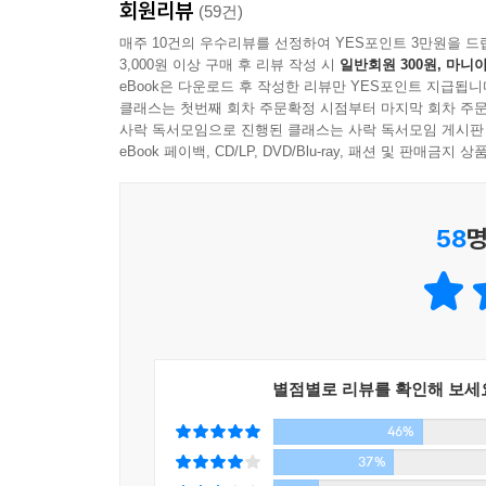
회원리뷰
성실함·공정함에 더해 이것들의 궁극적인 태도는 
(59건)
구속해야 하는 일들, 이 책은 자신의 인생에 풀리지 
매주 10건의 우수리뷰를 선정하여 YES포인트 3만원을 드
간혹 어떤 사람들에게 결혼을 하지 않는다는 것은 ‘이
3,000원 이상 구매 후 리뷰 작성 시
일반회원 300원, 마니아
자 죽어갈까 봐 두렵다. 하지만 그건 걱정할 필요가
eBook은 다운로드 후 작성한 리뷰만 YES포인트 지급됩니
나는 지금 어디에 서 있고 앞으로 어디로 가려고 하
혼자 죽어간다. 가족으로 보장받는 것은 무엇 하나 
클래스는 첫번째 회차 주문확정 시점부터 마지막 회차 주문
스스로에게 묻고 싶은 질문들은 많지만 여전히 시
사락 독서모임으로 진행된 클래스는 사락 독서모임 게시판
결혼해서 아이를 가지는 삶. 결혼해도 아이를 가지지 
얻어내기 위해서는 직접 부딪혀보고 발을 깊이 담
eBook 페이백, CD/LP, DVD/Blu-ray, 패션 및 판매금
구들과 공동체를 이루며 사는 삶. 현재로서는 그 어
담보로 한다는 것이다.
--- p.244~245
_48쪽에서
58
명
멈추고 만족하며 안주할 수 있는 지점은 애초에 어
‘자, 이제 이쯤에서 끝내야지’라고 마음의 결정을 
이제 와서 글을 쓰게 된 계기 따위, 작가의 출신 
일에 몰두하거나 새롭게 집중할 수 있는 무언가를 
애초의 목적이 불순했더라도 이제는 아무래도 상관이
가급적 오래도록 써나가는 일, 오로지 그것만이 누
나는 이것을 ‘연애의 뒤처리’라고 말한다. 어른이 
리가 없어’라고 말하고 싶은 기분도 이해하지만 포
--- p.281~282
별점별로 리뷰를 확인해 보세
_80쪽에서
46%
진정 나답기 위한 용기
37%