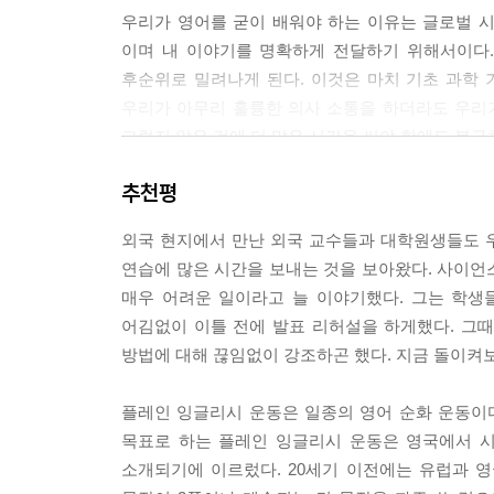
는 괴물과 싸우는 데 바칠 것이라고 맹세했습니다. 
우리가 영어를 굳이 배워야 하는 이유는 글로벌 
에는 pari passu같은 편/장/절, inter alia
이며 내 이야기를 명확하게 전달하기 위해서이다.
을 해야 하는 문서나 일반인을 위한 홍보자료에는 그
후순위로 밀려나게 된다. 이것은 마치 기초 과학 
률가나 전문가만이 그 내용을 제대로 이해할 수 있
우리가 아무리 훌륭한 의사 소통을 하더라도 우리
다. 내 생각에 그런 문서는 매우 비민주적이기 때문
그렇지 않은 것에 더 많은 시간을 써야 함에도 불구
이 난해한 문서를 이해하지 못했기 때문에 그들이 누
0세가 되었고, 내 평생을 쉬운 영어 운동에 바쳤습
추천평
플레인 잉글리쉬는 그러한 번거로움을 없애주는 
어려운 단어나 글을 이해하지 못하는 사람들을 위한
메이어의 쉬운 영어 운동은 이 후 30여 년간 지속
외국 현지에서 만난 외국 교수들과 대학원생들도 우
우리가 영어를 쓰는 이유가 의사전달을 명확하게 하
국에서 정치, 경제, 의료, 법률 등 전 분야에 걸
연습에 많은 시간을 보내는 것을 보아왔다. 사이언
잉글리쉬를 제대로 이해하고 연습을 한다면 어렵
로 1994년에 영국 왕실로부터 대영제국 훈작사Officer (o
매우 어려운 일이라고 늘 이야기했다. 그는 학생
이야기하는 것을 쉽고 명확하게 이해할 수 있게 된다
대학으로부터 명예학위를 받기도 했다. 메이어의 쉬운
어김없이 이틀 전에 발표 리허설을 하게했다. 그
에서
방법에 대해 끊임없이 강조하곤 했다. 지금 돌이켜
대한민국 영어의 새 지평을 여는 Plain English
쉬운 영어 운동은 거의 70년 전에 시작이 되었지만
너무나 짧은 시간에 일어난 일이다. 20년 전에도 
플레인 잉글리시 운동은 일종의 영어 순화 운동이
의사소통을 명확히 간편하게 만들려고 노력을 하고
영어는 잘하면 좀 더 편히 사는데 도움이 되는 외
목표로 하는 플레인 잉글리시 운동은 영국에서 시
하고 있다. 이제 대한민국도 영어 공부의 원래 목적
대상도 아니었고, 태교의 항목도 아니었으며, 정상적
소개되기에 이르렀다. 20세기 이전에는 유럽과 
어났다. 원어민 영어학원뿐만 아니라 토익과 토플 