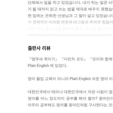
단체에서 일을 하고 있었습니다. 내가 하는 일은 
work (일하다, 효과가 있다, 작동하다, 작품)
가 될 때까지 읽고 쓰는 법을 제대로 배우지 못했습
time(시간, 기회, 시기에 맞추다, ~번)
한 집에는 은퇴한 선생님과 그 딸이 살고 있었습니다.
pass(지나다, 양도하다, 통과시키다, 여권)
가 경제적인 어려움 때문에 배고픔과 추위로 힘들어 
official(공식의, 관공리, 임원, 공인된)
하기 위해 음식 값을 줄여야 할지, 아니면 좀 더 
force(힘, 군대, 강요하다, 영향력)
방비를 보조 받을 수 있다는 사실을 모르고 있었던 
pay(지불하다, 월급, 보복, 이익이 되다)
을 알려주고, 다음날 신청서를 작성해주기 위해 다시
hold(잡다, 주장하다, 개최하다, 적용되다)
출판사 리뷰
문 밖에 두 대의 구급차가 와 있었습니다. 두 사람
call(부르다, 재청하다, 이름 짓다, 요구하다)
이 저체온증이라고 말했습니다. 두 모녀의 상태가 심
take(가지고 가다, 섭취하다, 떠맡다. 필요로 하다)
『앵무새 죽이기』 『다빈치 코드』 『모리와 함께
었습니다."
strong(강한, 유력한, 뛰어난, 열렬한)
Plain English 에 있었다.
high(높은, 중요한, 값비싼, 한창인)
메이어는 1974년부터 서민들이 정부보조나 연금 등을 받
close(닫다, 체결하다, 친밀한, 정밀한)
영어 몰입 교육이 아니라 Plain English 쉬운 영어 이
을 운영하고 있었다. 이 일을 하던 중에 노 모녀의 죽음을
mean(의미하다, 비열한, 평균의, 중간)
되었다. 메이어는 1998년 미국 ABC 방송국과의 
short(짧은, 간결한, 부족한, 퉁명스러운)
대한민국에서 태어나 대한민국에서 자란 사람이 영어를
open(열다, 공개된, 솔직한, 시작하다)
영어를 어느 정도까지 공부를 해야 할까? 원어민이
"나는 누구도, 이 세상의 어떤 누구도 특별한 단어
right(올바른, 정확한, 권리, 바로잡다)
아무리 공부해도 영어를 원어민처럼 구사한다는 것은
과 같습니다. 우리가 그 담을 넘자마자 또 다른 장벽