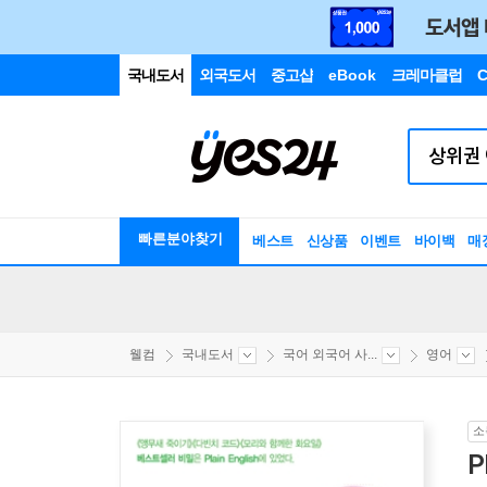
국내도서
외국도서
중고샵
eBook
크레마클럽
C
빠른분야찾기
베스트
신상품
이벤트
바이백
매
웰컴
국내도서
국어 외국어 사...
영어
소
P