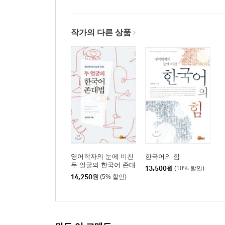
EU를 움직인 쉬운 언어 운동
미국의 소리(Voice of America)의 스페셜 잉글리시(Spec
한국인을 위한 쉬운 영어 운동
작가의 다른 상품
part02 쉬운 영어 가이드
1. 쉬운 영어 글쓰기 가이드 독자를 생각하라
쉬운 단어를 사용하라
동사에 시제를 담아라
여분의 단어를 줄여라
대명사를 사용하라
문장을 짧게 하라
수식어를 자제하라
영어학자의 눈에 비친
한국어의 힘
능동문을 사용하라
두 얼굴의 한국어 존대
13,500
원
(10% 할인)
법
긍정문을 사용하라
14,250
원
(5% 할인)
병렬구조를 활용하라
2. 쉬운 영어 말하기 가이드