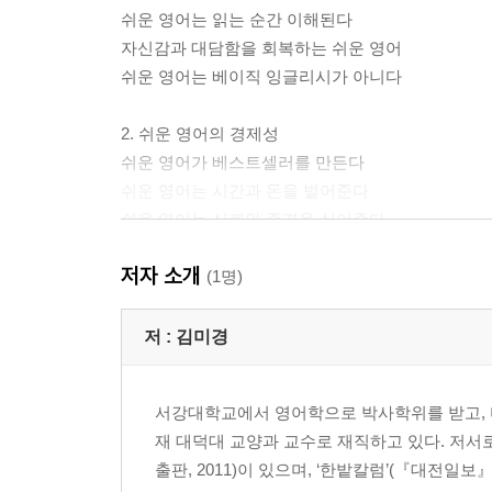
쉬운 영어는 읽는 순간 이해된다
자신감과 대담함을 회복하는 쉬운 영어
쉬운 영어는 베이직 잉글리시가 아니다
2. 쉬운 영어의 경제성
쉬운 영어가 베스트셀러를 만든다
쉬운 영어는 시간과 돈을 벌어준다
쉬운 영어는 신뢰와 존경을 심어준다
저자 소개
3. 쉬운 영어의 민주성
(1명)
어려운 영어를 쓰는 세 가지 이유
쉬운 영어를 외면하는 정치인
저 :
김미경
명확한 사고로 이끄는 쉬운 영어
미국의 문서업무 감축 조례(Paperwork Reduction Ac
서강대학교에서 영어학으로 박사학위를 받고, 미국 Univers
재 대덕대 교양과 교수로 재직하고 있다. 저서로
4. 쉬운 영어의 세계화
출판, 2011)이 있으며, ‘한밭칼럼’(『대전일보』
스웨덴의 쉬운 언어 운동 성공 사례