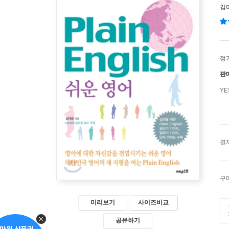
김
정
판
Y
결
구
미리보기
사이즈비교
공유하기