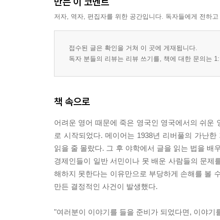
만든 이 코멘트
멋있는 발음보다 알아들을 수 있는 발음이 먼저다
영어의 알파벳에 속지 마라 (모음)
저자, 역자, 편집자를 위한 공간입니다. 독자들에게 전하고
영어 단어가 길게 느껴지는 데는 이유가 있다 (음절)
영어 발음의 생명은 액센트 (액센트)
접수된 글은 확인을 거쳐 이 곳에 게재됩니다.
능동적으로 들어라
독자 분들의 리뷰는 리뷰 쓰기를, 책에 대한 문의는 1:
상대의 말이 빠르면, 천천히 말하게 하라
대화를 계속 이어가고 싶으면, 의문사로 물어라
표정으로 말하지 마라
책 속으로
말을 자꾸 수정하지 마라
상대의 실수를 고쳐주고 싶으면, 직접 말하라
어려운 영어 때문에 죽은 영국인 영국에서의 쉬운 영어
대화를 부드럽게 시작할 수 있는 질문
로 시작되었다. 메이어는 1938년 리버풀의 가난한
대화를 자연스럽게 이어갈 수 있는 대답
읽을 줄 몰랐다. 그 후 야학에서 글을 읽는 법을 배
경제인들이 일반 서민이나 못 배운 사람들의 문제를
3. 쉬운 영어 단어 가이드
해하지 못한다는 이유만으로 부당하게 손해를 볼 수
1500단어 x 6 = 9,000 단어
만든 결정적인 사건이 발생했다.
쉬운 단어 어휘력 확인하기 쉬운 단어 가이드
office (사무실, 공직, 임무, 관공서)
"여러분이 이야기를 들을 준비가 되었다면, 이야기를 시
public (공공의, 국민, 공개의, 공적인)