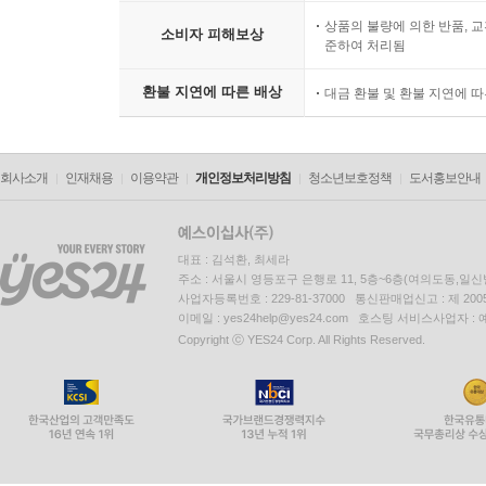
상품의 불량에 의한 반품, 교
소비자 피해보상
준하여 처리됨
환불 지연에 따른 배상
대금 환불 및 환불 지연에 
회사소개
인재채용
이용약관
개인정보처리방침
청소년보호정책
도서홍보안내
대표 : 김석환, 최세라
주소 : 서울시 영등포구 은행로 11, 5층~6층(여의도동,일신
사업자등록번호 : 229-81-37000 통신판매업신고 : 제 200
이메일 : yes24help@yes24.com 호스팅 서비스사업자 :
Copyright ⓒ YES24 Corp. All Rights Reserved.