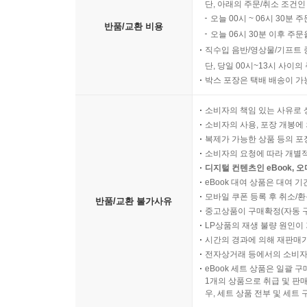
단, 아래의 주문/취소 조건인
오늘 00시 ~ 06시 30분 
반품/교환 비용
오늘 06시 30분 이후 주문
직수입 음반/영상물/기프트 
단, 당일 00시~13시 사이
박스 포장은 택배 배송이 가
소비자의 책임 있는 사유로 
소비자의 사용, 포장 개봉에 
복제가 가능한 상품 등의 포장을 
소비자의 요청에 따라 개별
디지털 컨텐츠인 eBook, 
eBook 대여 상품은 대여 기
모바일 쿠폰 등록 후 취소/환
반품/교환 불가사유
중고상품이 구매확정(자동 
LP상품의 재생 불량 원인이 기
시간의 경과에 의해 재판매가
전자상거래 등에서의 소비자
eBook 세트 상품은 일괄 
1개의 상품으로 취급 및 판매
우, 세트 상품 전부 및 세트