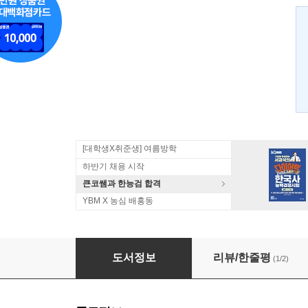
[대학생X취준생] 여름방학
하반기 채용 시작
큰코쌤과 한능검 합격
YBM X 농심 배홍동
Plain English 쉬운 영어
도서정보
리뷰/한줄평
(1/2)