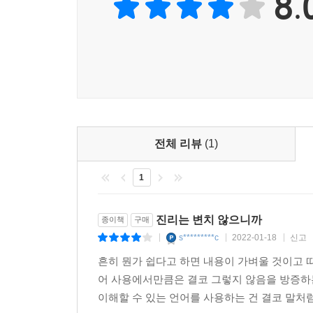
8.
이상이 영어로 되어있다. 또한 영어는 유엔뿐만 아니
서 85% 정도가 영어를 공용어로 사용하고 있다. 
어라는 것도 알고 있다. 둘째, 나는 영어의 필요성
케이션을 위해 영어가 절대적으로 필요하다는 것을 잘
성사시킬 때, 외국인들과 정치적인 타협이나 법적인 
고 있다. 셋째, 나는 이제 소개하려고 하는 쉬운 
나는 이런 믿음을 바탕으로 쉬운 영어 쓰기에 대해 이
전체 리뷰
(1)
의 영어 교육에 관심을 가진 10년 동안 내내 내가
침내 찾아낸 답은 영국과 미국을 중심으로 일어나고 
1
국어로 하지 않는 사람의 영어 부담을 줄이기 위한 
고 있는데, 많은 사람이 충분히 귀 기울여 듣지 않
진리는 변치 않으니까
종이책
구매
때문이다. 콩글리시나 글로비쉬는 한국인들에게 미
s*********c
2022-01-18
신고
|
|
|
다.
흔히 뭔가 쉽다고 하면 내용이 가벼울 것이고 
어 사용에서만큼은 결코 그렇지 않음을 방증하는
이제 소개하려고 하는 쉬운 영어는 그런 의미에서 
이해할 수 있는 언어를 사용하는 건 결코 말처럼
다. 쉬운 영어는 영국과 미국에서 영국인들과 미국인