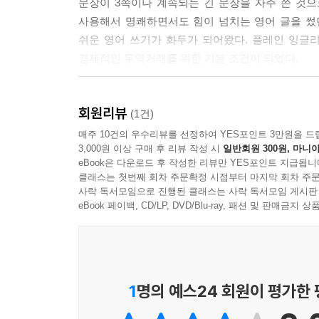
문장이 3쪽이나 계속되는 긴 문장을 자주 쓴 것
대한민국에서 영어는 너무나 보편화되어서 이제 영
단하는 가장 중요한 지표가 되었다. 그러면서 한국
사용해서 명쾌하면서도 힘이 넘치는 영어 글을 썼
하고 와서 원어민들처럼 영어를 한다고 자랑을 하
이렇게 큰 영향을 미치게 되었을까? 우리가 영어를
쉬운 영어 쓰기가 화두가 되어왔다. 플레인 잉글
이야기를 하면 비원어민은 이해하지 못할 수도 있다
경제적인 무역거래를 위한 기본 조건이 되었다.
지금은 이 질문을 하기에 적절한 시점이다. 세계화와
만약 당신이 원어민처럼 영어를 한다면 일본 사람들
영어를 위해 모든 개인과 부모가 자기가 할 수 있는
우리나라의 일반인뿐만 아니라 카이스트에서 공부하
하지만 플레인 잉글리쉬를 사용하게 되면 그들의 많
다름이 없다는 것을 또 한 번 확인했기 때문이다. 
회원리뷰
지도 방법을 이용해서 쉬운 영어로 발표 내용을 작
(1건)
거의 없었다. 많은 사람들이 당신이야 영어 박사이니
외국 학자들과 심도 있게 토의하는 경우를 보아
매주 10건의 우수리뷰를 선정하여 YES포인트 3만원을 드
이제 원어민 위주의 영어 공부가 아니라 비원어민
자가 돈이 인생의 전부가 아니라고 말할 때 그 말이
3,000원 이상 구매 후 리뷰 작성 시
일반회원 300원, 마니아
사용해야하는 모든 사람이 꼭 한 번 되새겨 보아
1/4에도 못 미치기 때문이다. 비원어민 위주로 
eBook은 다운로드 후 작성한 리뷰만 YES포인트 지급됩니
방향을 제시하는 지침서가 되리라 확신하며, 『플
쉽게 이해를 하고 또 쉬운 영어를 써서 당신에게 답
클래스는 첫번째 회차 주문확정 시점부터 마지막 회차 주문
그러나 지금은 다르다. 이제는 누구나 자기 능력 것
김도경(KAIST 교수)
사락 독서모임으로 진행된 클래스는 사락 독서모임 게시판
쉬운 영어의 본질과 공부 방법 등에 대해서 이 책을 
해 의심하기 시작했다. 왜 영어가 우리의 시간과 
eBook 페이백, CD/LP, DVD/Blu-ray, 패션 및 판매금
커뮤니케이션 하는 능력은 높이되, 영어로부터 자유로
다.
이야기를 시작하기 전에 내가 영어에 대해 가지고 있
1
명의 예스24 회원이 평가한
실을 믿는다. 100년 전만해도 영어가 세계의 공용
류를 위해 가장 많이 사용되는 언어로 남아있을지 알