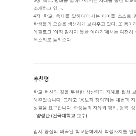
3장 ‘학교, 평화를 말하다’에서는 사례를 통한 학교
회복적 생활교육의 정착을 위하여
소개하고 있다.
‘마을 공동체 평화 학교’를 지향하며
4장 ‘학교, 축제를 말하다’에서는 아이들 스스로
학생들의 모습을 생생하게 보여주고 있다. 또 동아
4장 학교, 축제를 말하다(이민영)
에필로그 ‘아직 말하지 못한 이야기’에서는 여전히
학생 중심 축제의 서막
목소리로 들려준다.
수업이 끝나면 즐거운 아이들
우리도 영화 만들 수 있어요
최고의 무대를 만들어줄게
‘TENTEN’에서 ‘잉큼엉큼’까지
추천평
역시 아이들은 아이돌이 최고
언젠가 알게 될 거야
학교 혁신의 길을 무한한 상상력과 지혜로 펼쳐 
상상할 수 있다면, 꿈꿀 수 있다면
해주었습니다. 그리고 ‘응보적 정의’라는 체험과 
노래를 불러야지
성찰을 요구합니다. 학생들의 자유와 평화, 행복, 
포기할 수 없는 존재의 가벼움
- 양성관 (건국대학교 교수)
아이들과 함께 축제 만들기
입시 중심의 왜곡된 학교문화에서 학생자치를 말하
에필로그 아직 말하지 못한 이야기