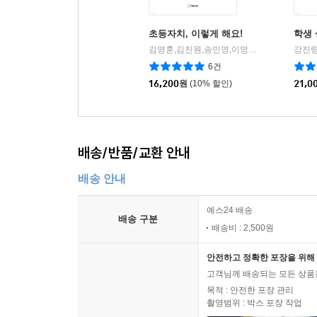
초등자치, 이렇게 해요!
학생
김영훈,김진원,송민영,이영근 저
에듀니티
강진령
|
6건
16,200
원
(10% 할인)
21,0
배송/반품/교환 안내
배송 안내
예스24 배송
배송 구분
배송비 : 2,500원
안전하고 정확한 포장을 위해 
고객님께 배송되는 모든 상품을
목적 : 안전한 포장 관리
촬영범위 : 박스 포장 작업