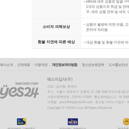
eBook 세트 상품은 일괄 
1개의 상품으로 취급 및 판매
우, 세트 상품 전부 및 세트
상품의 불량에 의한 반품, 교
소비자 피해보상
준하여 처리됨
환불 지연에 따른 배상
대금 환불 및 환불 지연에 
회사소개
인재채용
이용약관
개인정보처리방침
청소년보호정책
도서홍보안내
대표 : 김석환, 최세라
주소 : 서울시 영등포구 은행로 11, 5층~6층(여의도동,일신
사업자등록번호 : 229-81-37000 통신판매업신고 : 제 200
이메일 : yes24help@yes24.com 호스팅 서비스사업자 :
Copyright ⓒ YES24 Corp. All Rights Reserved.