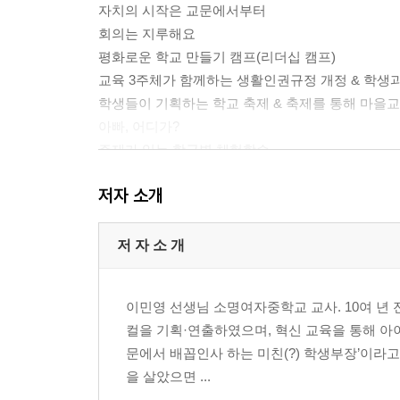
자치의 시작은 교문에서부터
회의는 지루해요
평화로운 학교 만들기 캠프(리더십 캠프)
교육 3주체가 함께하는 생활인권규정 개정 & 학생
학생들이 기획하는 학교 축제 & 축제를 통해 마을
아빠, 어디가?
주제가 있는 학급별 체험학습
실패는 두렵지 않다
저자 소개
학교, 자치와 만날 수 있을까?
2장 학교, 인권을 말하다(백원석)
저 자 소 개
학생부와의 첫 인연
응답하라, 1999
이민영 선생님 소명여자중학교 교사. 10여 년 
저 새× 또 나왔네
컬을 기획·연출하였으며, 혁신 교육을 통해 아
미련 없이 떠나자
문에서 배꼽인사 하는 미친(?) 학생부장’이라
마침내 학생부에서 벗어나다
을 살았으면 ...
다시 돌아온 학생부