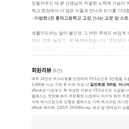
만들어주신 세 분 선생님의 치열한 노력에 가슴이
학교 현장에서 더 많은 이들과 만나게 되기를 기대
- 이범희 (전 흥덕고등학교 교장, [나는 교문 앞 스
생활지도라는 말이 붙으면 그 어떤 주제도 버겁게 
않아 깜짝 놀랐고, 푹 빠져버렸습니다. 무엇보다
외치지 않지만 그 뜻이 제 가슴속에 울려 퍼졌습니
같은 책입니다.
- 송형호 (천호중학교 교사)
회원리뷰
(6건)
여기, 참 든든하고 따뜻한 눈빛을 가진 세 남자의
매주 10건의 우수리뷰를 선정하여 YES포인트 3만원을 드
3,000원 이상 구매 후 리뷰 작성 시
일반회원 300원, 마니아
다독이며 물길을 탄탄하게 만들어온 분들입니다.
eBook은 다운로드 후 작성한 리뷰만 YES포인트 지급됩니
분들이지요. 수천 빛깔을 가진 아이들의 삶을 오
클래스는 첫번째 회차 주문확정 시점부터 마지막 회차 주문
저도 다시 맨발로 서야겠다는 각오를 다져봅니다.
사락 독서모임으로 진행된 클래스는 사락 독서모임 게시판
eBook 페이백, CD/LP, DVD/Blu-ray, 패션 및 판매금
이경숙 (광문중학교 교사)