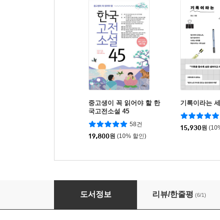
중고생이 꼭 읽어야 할 한
기록이라는 
국고전소설 45
58건
15,930
원
(10
19,800
원
(10% 할인)
학생자치를 말하다
도서정보
리뷰/한줄평
(6/1)