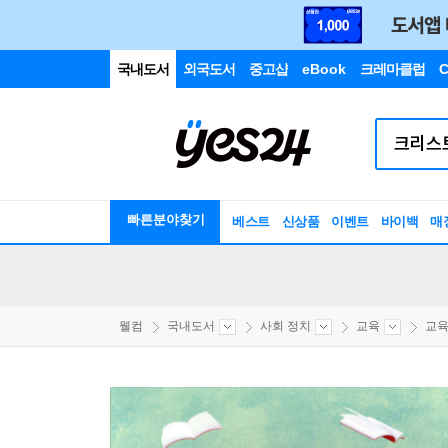
국내도서
외국도서
중고샵
eBook
크레마클럽
C
빠른분야찾기
베스트
신상품
이벤트
바이백
매
웰컴
국내도서
사회 정치
교육
교육