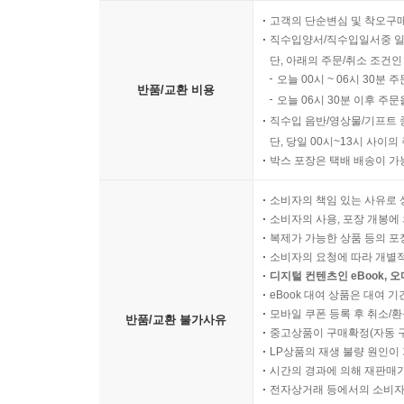
고객의 단순변심 및 착오구
직수입양서/직수입일서중 일
단, 아래의 주문/취소 조건인
오늘 00시 ~ 06시 30분 
반품/교환 비용
오늘 06시 30분 이후 주문
직수입 음반/영상물/기프트 
단, 당일 00시~13시 사이
박스 포장은 택배 배송이 가
소비자의 책임 있는 사유로 
소비자의 사용, 포장 개봉에 
복제가 가능한 상품 등의 포장을 
소비자의 요청에 따라 개별
디지털 컨텐츠인 eBook, 
eBook 대여 상품은 대여 기
모바일 쿠폰 등록 후 취소/환
반품/교환 불가사유
중고상품이 구매확정(자동 
LP상품의 재생 불량 원인이 기
시간의 경과에 의해 재판매가
전자상거래 등에서의 소비자