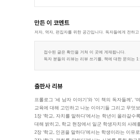
나는 중학교 부적응 교사
학생부장, 그만두겠습니다
교문에서 배꼽인사 하는 학생부장
만든 이 코멘트
미친 학생부장이 되다
저자, 역자, 편집자를 위한 공간입니다. 독자들에게 전하고
학생부, 참을 수 없는 존재의 이유
재킷 때문에 팔이 안 올라가요
휴대폰을 어찌 하오리까?
접수된 글은 확인을 거쳐 이 곳에 게재됩니다.
제대로 된 학급회의, 처음 해봐요
독자 분들의 리뷰는 리뷰 쓰기를, 책에 대한 문의는 1:
빨강머리, 파랑머리는 안 되나요?
교내 봉사, 청소 벌에서 벗어나자
입장 바꿔 생각해봐, 교사 ? 학생 역할 바꾸기
출판사 리뷰
3장 학교, 평화를 말하다(백원석)
프롤로그 ‘세 남자 이야기’와 ‘이 책의 독자들께’,
느닷없는 인연
교육에 대해 고민하고 나눈 이야기들 그리고 무엇보다
‘회복적 정의’를 만나다
1장 ‘학교, 자치를 말하다’에서는 학년이 올라갈
‘회복적 생활교육’을 위한 첫걸음
대해 밝히고, 학교 현장에서 일군 학생자치의 사례를
B의 사례를 통해서 본 회복적 생활교육
2장 ‘학교, 인권을 말하다’에서는 학생이라는 이
회복적 생활교육, 학교는 어렵다?!