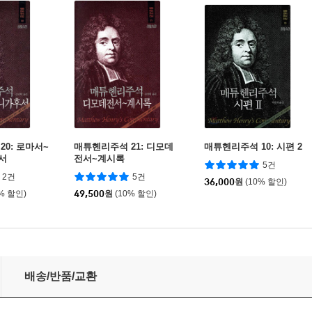
0: 로마서~
매튜헨리주석 21: 디모데
매튜헨리주석 10: 시편 2
서
전서~계시록
5건
2건
5건
36,000
원
(10% 할인)
0% 할인)
49,500
원
(10% 할인)
배송/반품/교환