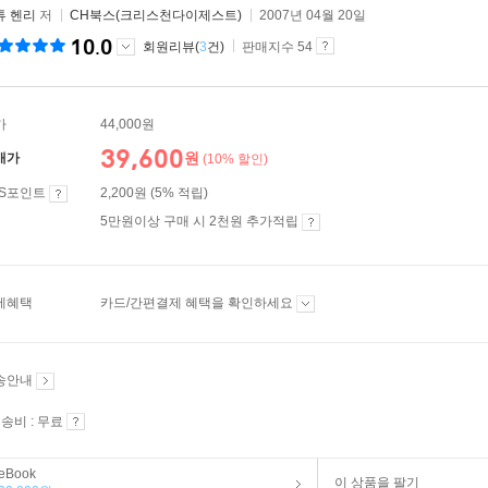
튜 헨리
저
CH북스(크리스천다이제스트)
2007년 04월 20일
10.0
회원리뷰(
3
건)
판매지수 54
가
44,000원
39,600
원
매가
(10% 할인)
ES포인트
2,200원 (5% 적립)
5만원이상 구매 시 2천원 추가적립
제혜택
카드/간편결제 혜택을 확인하세요
송안내
송비 : 무료
eBook
이 상품을 팔기