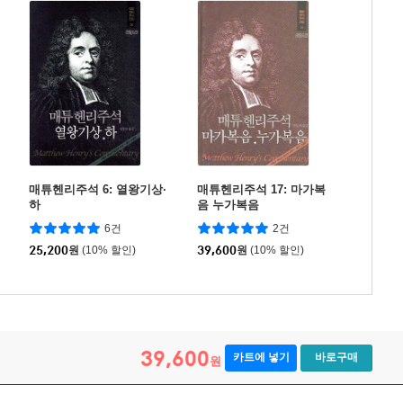
매튜헨리주석 6: 열왕기상·
매튜헨리주석 17: 마가복
하
음 누가복음
6건
2건
25,200
원
(10% 할인)
39,600
원
(10% 할인)
39,600
카트에 넣기
바로구매
원