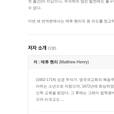
첫 출간)이 지났으나, 주석학의 많은 발전에도 불
수 없다.
이번 새 번역본에서는 메튜 헨리의 원 의도를 정교
저자 소개
(1명)
저 :
매튜 헨리
(Matthew Henry)
(1602-1714) 성경 주석가. 영국국교회의
아하는 소년으로 자랐으며, 1672년에 회심하였
신학 교육을 받았다. 그 후에는 그레이 법학원
으며 비국교도 ...