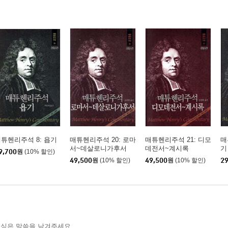
튜헨리주석 8: 욥기
매튜헨리주석 20: 로마
매튜헨리주석 21: 디모
매
서~데살로니가후서
데전서~계시록
기
9,700
원
(10% 할인)
49,500
원
(10% 할인)
49,500
원
(10% 할인)
29
 싶은 말씀을 남겨주세요.