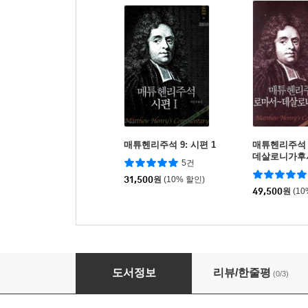
매튜헨리주석 9: 시편 1
매튜헨리주석 2
데살로니가후
5건
31,500
원
(10% 할인)
49,500
원
(1
매튜헨리주석 19: 사도행전
도서정보
리뷰/한줄평
(0/3)