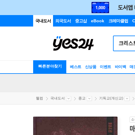
국내도서
외국도서
중고샵
eBook
크레마클럽
C
빠른분야찾기
베스트
신상품
이벤트
바이백
매
웰컴
국내도서
종교
기독교(개신교)
소
매