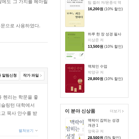
날에도 그 가치를 헤아릴
팀 켈러 저/윤종석 역
16,200
원
(10% 할인)
본문으로 사용하였다.
하루 한 장 성경 필사
이상준 저
13,500
원
(10% 할인)
맥체인 수업
박양규 저
 알림신청
작가 파일
28,800
원
(10% 할인)
튜 헨리는 학문을 좋
 이슬링턴 대학에서
이 분야 신상품
더보기
로교 목사 안수를 받
맥락이 잡히는 성경
개관 1
펼쳐보기
양옥규 저
28,500
원
(5% 할인)