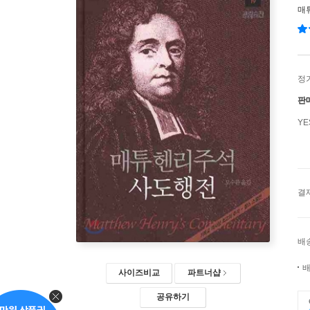
매
정
판
Y
결
배
배
사이즈비교
파트너샵
공유하기