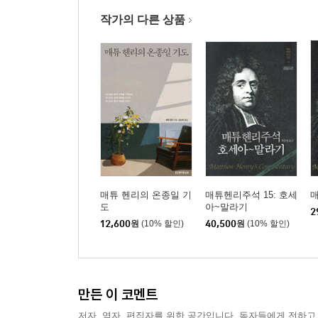
작가의 다른 상품
매튜 헨리의 온종일 기
매튜헨리주석 15: 호세
매
도
아~말라기
2
12,600
원
(10% 할인)
40,500
원
(10% 할인)
만든 이 코멘트
저자, 역자, 편집자를 위한 공간입니다. 독자들에게 전하고