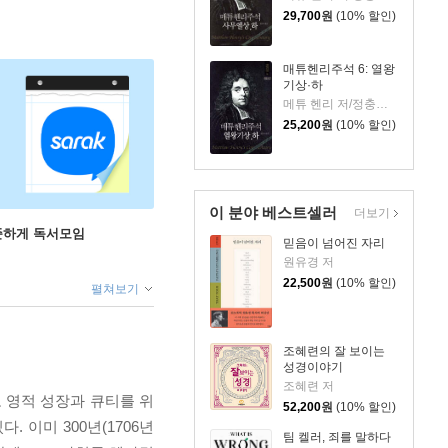
29,700
원
(10% 할인)
매튜헨리주석 6: 열왕
기상·하
메튜 헨리 저/정충하 역
25,200
원
(10% 할인)
이 분야 베스트셀러
더보기
꾸준하게 독서모임
믿음이 넘어진 자리
원유경 저
22,500
원
(10% 할인)
펼쳐보기
조혜련의 잘 보이는
성경이야기
조혜련 저
 영적 성장과 큐티를 위
52,200
원
(10% 할인)
 이미 300년(1706년
팀 켈러, 죄를 말하다