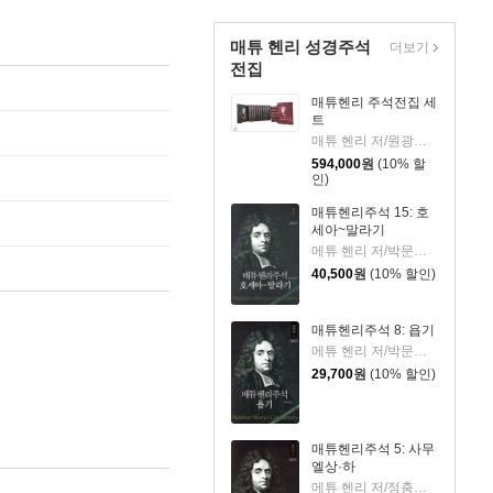
매튜 헨리 성경주석
더보기
전집
매튜헨리 주석전집 세
트
매튜 헨리 저/원광연 역
594,000
원
(10% 할
인)
매튜헨리주석 15: 호
세아~말라기
메튜 헨리 저/박문재 역
40,500
원
(10% 할인)
매튜헨리주석 8: 욥기
메튜 헨리 저/박문재 역
29,700
원
(10% 할인)
매튜헨리주석 5: 사무
엘상·하
메튜 헨리 저/정충하 역