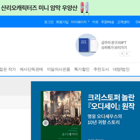
로그인
회원가입
마이페이지
카트
주문/배송
고객센터
Gl
젊은 작가
예사단독판매
이달의사은품
특가할인
추천도서
대량/법인