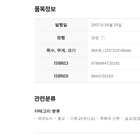
품목정보
발행일
2007년 04월 20일
판형
양장
쪽수, 무게, 크기
966쪽 | 153*224*40mm
ISBN13
9788944720192
ISBN10
8944720193
관련분류
카테고리 분류
국내도서
종교
기독교(개신교)
목회와 신학
설교/성