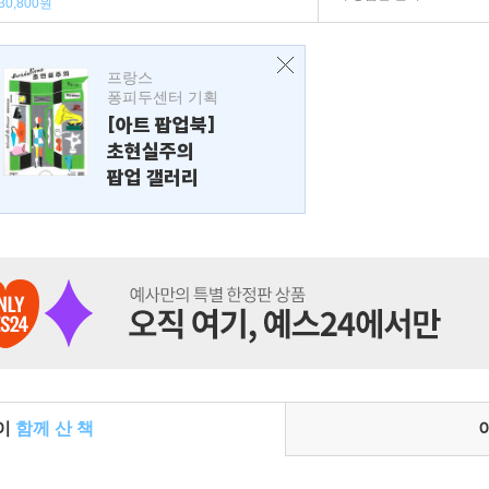
30,800원
프랑스
퐁피두센터 기획
[아트 팝업북]
초현실주의
팝업 갤러리
들이
함께 산 책