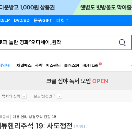
D/LP
DVD/BD
문구
/GIFT
티켓
독서유형검사
RBTI Lab
장안내
채널예스
사락
예스펀딩
클래스24
독서유형검사
크클 심야 독서 모임
OPEN
목회와 신학
설교/성경연구
매튜 헨리 성경주석 전집-19
득공제
튜헨리주석 19: 사도행전
[ 양장 ]