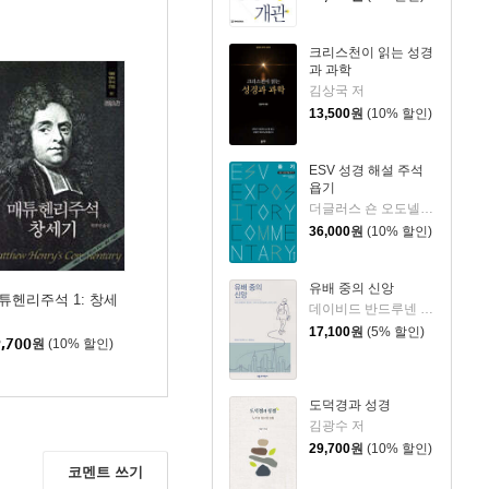
크리스천이 읽는 성경
과 과학
김상국 저
13,500
원
(10% 할인)
ESV 성경 해설 주석
욥기
더글러스 숀 오도넬 저/이언 두기드,제이 스클라,제임스 해밀턴 편/홍병룡 역
36,000
원
(10% 할인)
유배 중의 신앙
튜헨리주석 1: 창세
데이비드 반드루넨 저/권대영 역
17,100
원
(5% 할인)
,700
원
(10% 할인)
도덕경과 성경
김광수 저
29,700
원
(10% 할인)
코멘트 쓰기