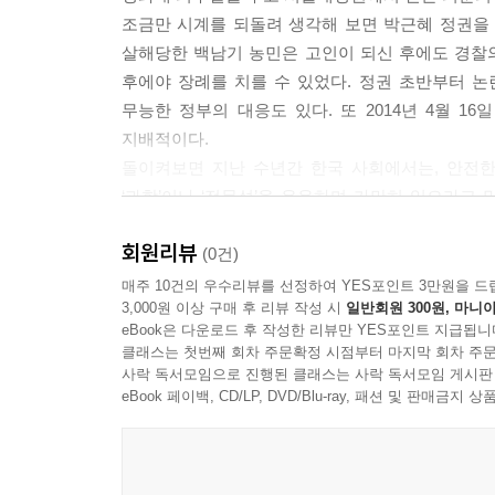
선제적 전쟁의 확장과 함께 환경 및 생명정치의 영
조금만 시계를 되돌려 생각해 보면 박근혜 정권을 특
없는 생명의 진실이라도 된 양, 지구 위 생명의 진화와 
살해당한 백남기 농민은 고인이 되신 후에도 경찰의 
후에야 장례를 치를 수 있었다. 정권 초반부터 논란
생명권 운동과 여성 신체
무능한 정부의 대응도 있다. 또 2014년 4월 1
투기적 양식으로 작동하는 정치에 맞서, 근본주의는
지배적이다.
생명권 운동이 명백히 밝힌 것처럼, 이 자산 형태는
돌이켜보면 지난 수년간 한국 사회에서는, 안전한 
태는 궁극적으로 여성의 신체에 대한 요구이다.
‘과학’이나 ‘전문성’을 운운하며 가만히 있으라고 말하
싸움이 있었다. 어쩌면 그 싸움의 어떤 전환점에
--- p.305
회원리뷰
모른다.
(0건)
매주 10건의 우수리뷰를 선정하여 YES포인트 3만원을 드
3,000원 이상 구매 후 리뷰 작성 시
일반회원 300원, 마니아
줄기세포 기술과 금융자본주의의 새로운 축적 양식
eBook은 다운로드 후 작성한 리뷰만 YES포인트 지급됩니
이 책은 어떤 연쇄 속에 있는 것으로 읽히는 이 모
클래스는 첫번째 회차 주문확정 시점부터 마지막 회차 주문
저자는 신자유주의의 부상과 “생명공학 혁명”을 
사락 독서모임으로 진행된 클래스는 사락 독서모임 게시판
제대로 읽어낼 수 있다고 주장한다. 신자유주의와
eBook 페이백, CD/LP, DVD/Blu-ray, 패션 및 판매금
“야심을 공유하고 있다”고 책은 말한다.(31쪽) 
본격화한 것은 21세기 초, 지난 10년간이다. 그
위기들을 타개하기 위하여 정책적으로 적극 추진된 