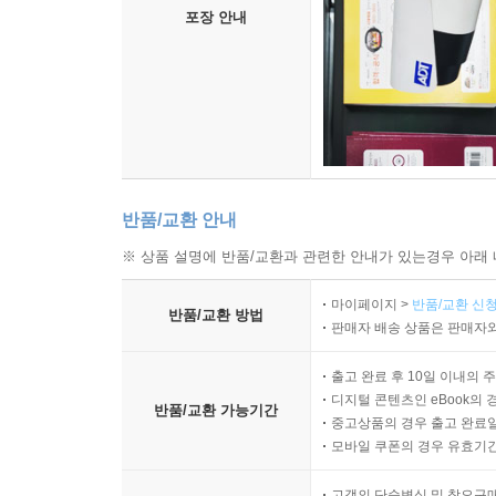
6장 「거듭난 태아 : 신제국주의, 복음주의 우파
포장 안내
충동으로 주의를 돌린다. 개인적인 거듭남, 신앙,
그리고 신자유주의적이고 신근본주의적인 생명정치 
다시 한번, 이윤보다 생명을
오늘날 대부분의 한국 사람은 병원에서 태어나 병원
생명을 이윤이자 잉여로 취급하는 시대에 살고 있다
행복과 안전보다는 자기 자신의 부와 명성을 축적하
반품/교환 안내
박근혜의 줄기세포 주사룰 비롯한 최근의 사건들
※ 상품 설명에 반품/교환과 관련한 안내가 있는경우 아래 
알려준다는 사실을 이해하게 된다. 세월호, 메르스
우리는 이런 모든 위험 속에서 기성 권력집단에 어떠
마이페이지 >
반품/교환 신청
반품/교환 방법
공범이다”라고 외칠 때 그 기업들은 어떤 체제 속
판매자 배송 상품은 판매자와
않고 부를 축적하는 데 혈안이 되어 있는 자들은 누
『잉여로서의 생명』의 모든 장이 지금 우리가 한
출고 완료 후 10일 이내의 
디지털 콘텐츠인 eBook의 
사건들을 쉽게 떠올릴 수 있을 것이다. “이윤보다
반품/교환 가능기간
중고상품의 경우 출고 완료일
구상하기 위해서 오늘날 어떤 방식으로 생명이 이
모바일 쿠폰의 경우 유효기간(
착취하는 자본주의의 현대적 작동방식을 직시하는 
마지막 문장에서 썼듯이, “미래는 결코 미리 예단할 
고객의 단순변심 및 착오구