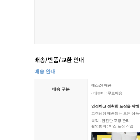
신자유주의 이론들과 새로운 생명과학 기술의 개발 
2장 「제약 제국에 관하여 : AIDS, 안보, 그리고
초점을 맞추며, 특히 사하라 이남 아프리카의 관점에
채무 제국주의의 생명정치적 형태의 징후라는 점을
3장 「선제적인 출현 : 테러와의 전쟁, 그 생물학
새로운 감염 질환에 대한 미국 공중 보건 정책은 
미래는 군사적 응용을 위해 재조정되었다. 여기서
배송/반품/교환 안내
투기적 논리이다.
이 책의 후반부는 줄기세포 과학과 재생 의학의 과
배송 안내
4장 「뒤틀림 : 신체조직 공학과 위상학적 몸」은 
기술과 최근의 새로운 기술을 비교한다. 우선 “기
예스24 배송
배송 구분
대한 논의에서 시작하는 이유는 신체 변환 실험들이 
배송비 : 무료배송
때문이다.
안전하고 정확한 포장을 위해 
5장 「재생의 노동 : 줄기세포와 자본의 배아체
고객님께 배송되는 모든 상품을
분야에서 작동하고 있는 서로 다른 신체 생성의 
목적 : 안전한 포장 관리
방식에 관해서 서술한다. 저자는 당대 자본의 가장 
촬영범위 : 박스 포장 작업
정치경제학의 새로운 비판을 요청하고 있다고 본다