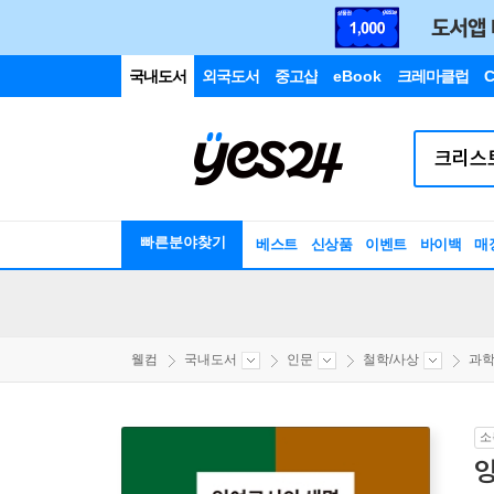
국내도서
외국도서
중고샵
eBook
크레마클럽
C
빠른분야찾기
베스트
신상품
이벤트
바이백
매
웰컴
국내도서
인문
철학/사상
과
소