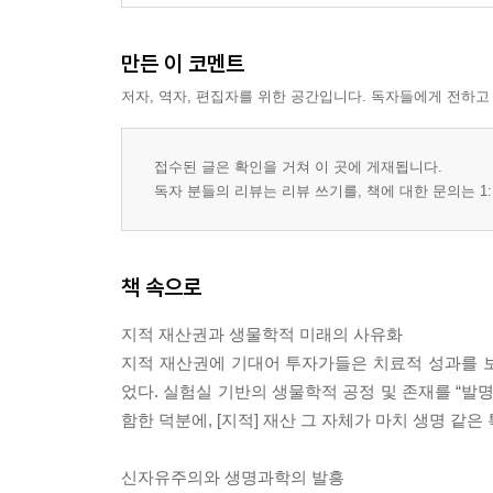
장기의 기예 : 보철과 장기 이식 194
생기의 역학 : 장기 기술의 철학 195
만든 이 코멘트
생물기관 발생 : 형태발생의 조절 202
거리적·위상학적 변환에 관하여 209
저자, 역자, 편집자를 위한 공간입니다. 독자들에게 전하고
장기 조립의 양식들 : 표준 생산에서 유연 생산으로 2
생기의 양식들 : 신체 시간의 재고 225
접수된 글은 확인을 거쳐 이 곳에 게재됩니다.
독자 분들의 리뷰는 리뷰 쓰기를, 책에 대한 문의는 1:
5장 재생의 노동 : 줄기세포와 자본의 배아체들
재생산 의학 : 농축산업의 인간화 236
재생산 및 재생 의학 : 생식을 재고하기 243
책 속으로
생식을 판매하기 : 가족 계약에서 배아 선물 시장까지
후기-노인학 253
지적 재산권과 생물학적 미래의 사유화
생성의 재발명 258
지적 재산권에 기대어 투자가들은 치료적 성과를 
상품화 또는 금융화? 263
었다. 실험실 기반의 생물학적 공정 및 존재를 “발명
전 지구적 난자 시장 266
함한 덕분에, [지적] 재산 그 자체가 마치 생명 같은
6장 거듭난 태아 : 신제국주의, 복음주의 우파, 그
신자유주의와 생명과학의 발흥
경제와 믿음 280