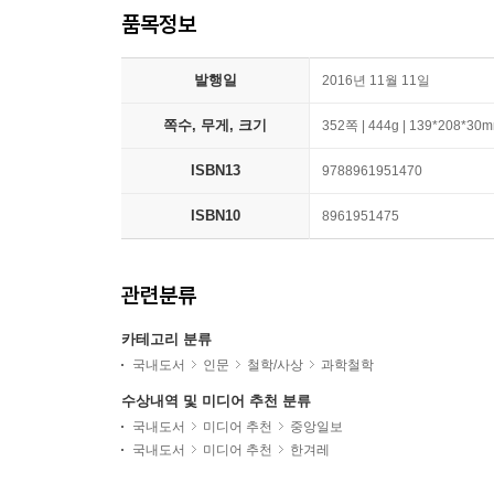
품목정보
발행일
2016년 11월 11일
쪽수, 무게, 크기
352쪽 | 444g | 139*208*30
ISBN13
9788961951470
ISBN10
8961951475
관련분류
카테고리 분류
국내도서
인문
철학/사상
과학철학
수상내역 및 미디어 추천 분류
국내도서
미디어 추천
중앙일보
국내도서
미디어 추천
한겨레