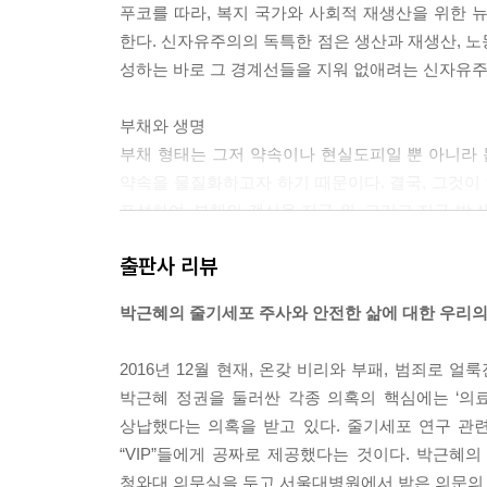
푸코를 따라, 복지 국가와 사회적 재생산을 위한
다시 태어난 국가 : 미국, 복음주의, 그리고 생명의 문
한다. 신자유주의의 독특한 점은 생산과 재생산, 노
부채 제국주의 : 1971년 이후의 미국 288
성하는 바로 그 경계선들을 지워 없애려는 신자유주의의 
신자유주의 : 믿음의 경제학 295
거듭난 태아 : 생명권과 거듭나기 운동 300
부채와 생명
부채 형태는 그저 약속이나 현실도피일 뿐 아니라 
에필로그 310
약속을 물질화하고자 하기 때문이다. 결국, 그것이
감사의 글 313
포섭하여, 부채의 갱신을 지구 위, 그리고 지구 밖
옮긴이 후기 315
치 증식을 재생산해 내려는 꿈을 꾸고 있다.--- p. 67
참고 문헌 321
출판사 리뷰
인명 찾아보기 342
신자유주의와 위험 정치
용어 찾아보기 347
박근혜의 줄기세포 주사와 안전한 삶에 대한 우리의
의외의 사태에 대한 대비의 부재는 통상 신자유주
측 불가능하다고 주장하면서도 또한 그 위협이 불가
2016년 12월 현재, 온갖 비리와 부패, 범죄로
반드시 일어날 것이었다. 그리고 우리에게는 대비
박근혜 정권을 둘러싼 각종 의혹의 핵심에는 ‘의
로 대비하지 않은 채 내버려 두었다.--- p.151~152
상납했다는 의혹을 받고 있다. 줄기세포 연구 관
“VIP”들에게 공짜로 제공했다는 것이다. 박근혜
생명정치 시대의 영구적인 전쟁
청와대 의무실을 두고 서울대병원에서 받은 의문의 