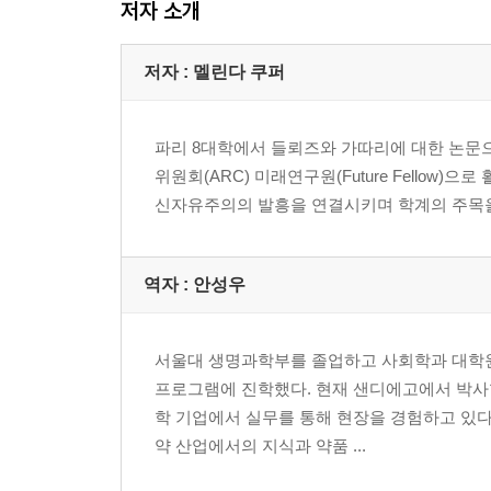
저자 소개
TRIPs와 새로운 제약 제국주의 106
삶과 죽음에 대한 셈 : 금융화, 부채, 그리고 신제국주
전염의 군사화 : 전 지구적 안보 위협이 된 AIDS 119
저자 : 멜린다 쿠퍼
음베키 : 공중 보건, 악령 쫓기 의식, 그리고 지구적
파리 8대학에서 들뢰즈와 가따리에 대한 논문으
3장 선제적인 출현 : 테러와의 전쟁, 그 생물학적 전
위원회(ARC) 미래연구원(Future Fellow
전쟁 중인 세균 141
신자유주의의 발흥을 연결시키며 학계의 주목을 받았다
재출현한 창발성 146
생물권적 위험 : 창발적인 것에 맞서기 152
새로이 나타난 위협들 158
역자 : 안성우
선제성 165
인도주의적 전쟁의 귀환 : 테러와의 전쟁과 재난 대응
창발의 경제학 178
서울대 생명과학부를 졸업하고 사회학과 대학원
프로그램에 진학했다. 현재 샌디에고에서 박사학
간주 187
학 기업에서 실무를 통해 현장을 경험하고 있다
약 산업에서의 지식과 약품 ...
4장 뒤틀림 : 신체조직 공학과 위상학적 몸