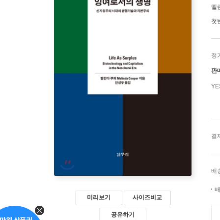
멜
첫
정
판
Y
결
배
배
미리보기
사이즈비교
공유하기