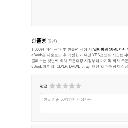
그렇다면 오늘날 여러 나라들에서 각광 받고 있는 
있을까? 저자는 책의 5장 「재생의 노동 : 줄
집중적으로 다룬다.
먼저 흥미롭게도, 배아줄기세포주는 “유사-암세포”라고
독특한 가소성” 등이 그러한 특성들이다. 그래서
한줄평
(0건)
한다.”(249쪽)
또한, 이 책은 줄기세포 과학 분야를 지배하는 상업
1,000원 이상 구매 후 한줄평 작성 시
일반회원 50원, 마니
eBook은 다운로드 후 작성한 리뷰만 YES포인트 지급됩니
이전에 주목받았던 “재생산 보조기술 분야”와 비교
클래스는 첫번째 회차 주문확정 시점부터 마지막 회차 주문
분야를 향하고, 다른 한쪽 끝은 산업화한 농축산업
eBook 페이백, CD/LP, DVD/Blu-ray, 패션 및 판매금
약속에서 약속을 생산하는 투기적 축적의 논리와
연결지으며 다음과 같이 결론을 내린다. “최근의
자신을 물질화하려는 시도라고 해석할 수도 있다.”
평점
한글 기준 50자까지 작성가능
생명과학의 정치학의 파노라마 ― 각 장의 핵심 내
이 책의 첫 세 장은 분자생물학, 미생물학, 그리고 
1장 「한계 너머의 생명 : 생명경제의 발명」은 레
선상에서 재조직하려는 시도라는, 더 넓은 맥락 아