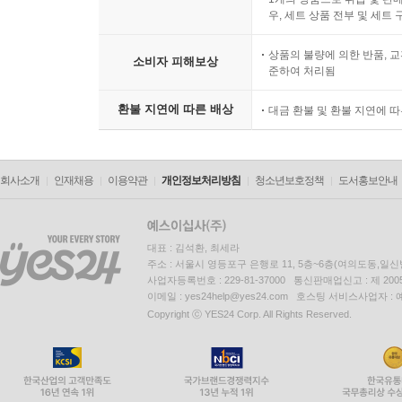
우, 세트 상품 전부 및 세트
상품의 불량에 의한 반품, 교
소비자 피해보상
준하여 처리됨
환불 지연에 따른 배상
대금 환불 및 환불 지연에 
회사소개
인재채용
이용약관
개인정보처리방침
청소년보호정책
도서홍보안내
대표 : 김석환, 최세라
주소 : 서울시 영등포구 은행로 11, 5층~6층(여의도동,일신
사업자등록번호 : 229-81-37000 통신판매업신고 : 제 200
이메일 : yes24help@yes24.com 호스팅 서비스사업자 :
Copyright ⓒ YES24 Corp. All Rights Reserved.