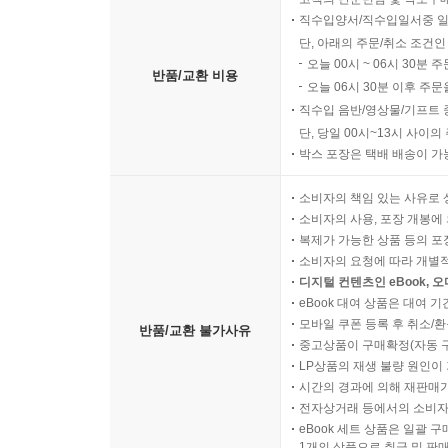
직수입양서/직수입일서중 일
단, 아래의 주문/취소 조건인
추천사
오늘 00시 ~ 06시 30분 
반품/교환 비용
오늘 06시 30분 이후 주문
멜린다 쿠퍼의 역작 『잉여로서의 생명』은 생명공
직수입 음반/영상물/기프트 
따른 재/생산 양식들을 폭로한다. … 당대 생명정치적 
단, 당일 00시~13시 사이
-『바이오소사이어티스』(Biosocieties)
박스 포장은 택배 배송이 가
소비자의 책임 있는 사유로 
주제의 시의성과 함께 개념적·정치적 중요성을 띤 책
소비자의 사용, 포장 개봉에 
미국 정치문화에 대한 통찰력 있는 설명을 제공한다
복제가 가능한 상품 등의 포장을 
-카우시크 순데르 라잔, 『생명자본: 게놈 이후 생
소비자의 요청에 따라 개별
디지털 컨텐츠인 eBook, 
eBook 대여 상품은 대여 기
점차 상업화되고 있는 생명 과학의 기반이 되어 버
모바일 쿠폰 등록 후 취소/환
반품/교환 불가사유
-『북 뉴스』 (Book News)
중고상품이 구매확정(자동 
LP상품의 재생 불량 원인이 기
『잉여로서의 생명』은 흥미로운 책이며, 과학 실천의
시간의 경과에 의해 재판매가
전자상거래 등에서의 소비자
수업에 유용하다. 추천.
eBook 세트 상품은 일괄 
-『초이스』(Choice)
1개의 상품으로 취급 및 판매