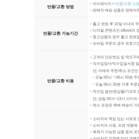
마이페이지 >
반품/교환 신청
반품/교환 방법
판매자 배송 상품은 판매자와
출고 완료 후 10일 이내의 
디지털 콘텐츠인 eBook의 
반품/교환 가능기간
중고상품의 경우 출고 완료일
모바일 쿠폰의 경우 유효기간(
고객의 단순변심 및 착오구
직수입양서/직수입일서중 일
단, 아래의 주문/취소 조건인
오늘 00시 ~ 06시 30분 
반품/교환 비용
오늘 06시 30분 이후 주문
직수입 음반/영상물/기프트 
단, 당일 00시~13시 사이
박스 포장은 택배 배송이 가
소비자의 책임 있는 사유로 
소비자의 사용, 포장 개봉에 
복제가 가능한 상품 등의 포장을 
소비자의 요청에 따라 개별