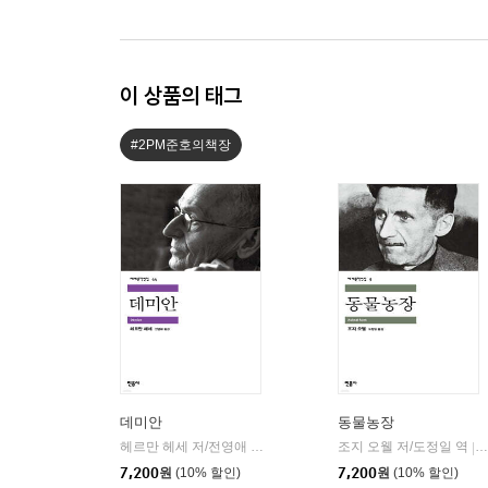
이 상품의 태그
#2PM준호의책장
데미안
동물농장
헤르만 헤세 저/전영애 역
민음사
조지 오웰 저/도정일 역
|
|
7,200
원
(10% 할인)
7,200
원
(10% 할인)