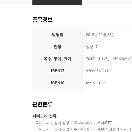
품목정보
발행일
2016년 11월 28일
판형
양장
쪽수, 무게, 크기
704쪽 | 1,146g | 160*232*
ISBN13
9788957821138
ISBN10
8957821139
관련분류
카테고리 분류
국내도서
경제 경영
투자/재테크
주식/ETF
국내도서
경제 경영
투자/재테크
재무/자산관리
재테