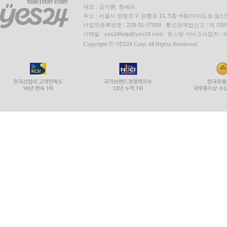
대표 : 김석환, 최세라
주소 : 서울시 영등포구 은행로 11, 5층~6층(여의도동,일신
사업자등록번호 : 229-81-37000 통신판매업신고 : 제 200
이메일 : yes24help@yes24.com 호스팅 서비스사업자 :
Copyright ⓒ YES24 Corp. All Rights Reserved.