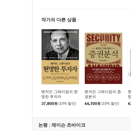
8장
투자자와 시장 변동
8장 논평
작가의 다른 상품
9장
투자펀드에 투자하기
9장 논평
10장
투자자와 조언자
10장 논평
벤저민 그레이엄의 현
벤저민 그레이엄의 증
현
11장
명한 투자자
권분석
한
일반 투자자를 위한 증권분석: 일반적인 방법
37,800
원
(10% 할인)
44,100
원
(10% 할인)
4
11장 논평
12장
논평 : 제이슨 츠바이크