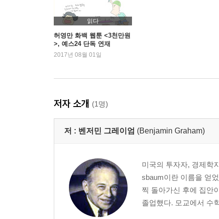
4장
읽다
일반적인 포트폴리오 전략: 방어적인 투자자
허영만 화백 웹툰 <3천만원
>, 예스24 단독 연재
4장 논평
2017년 08월 01일
5장
방어적인 투자자와 주식
5장 논평
저자 소개
(1명)
6장
저 :
벤저민 그레이엄
(Benjamin Graham)
적극적인 투자자를 위한 포트폴리오 전략: 소극적인
6장 논평
미국의 투자자, 경제학자,
7장
sbaum이란 이름을 얻
적극적인 투자자를 위한 포트폴리오 전략: 긍정적인
찍 돌아가신 후에 집안
7장 논평
졸업했다. 모교에서 수학,