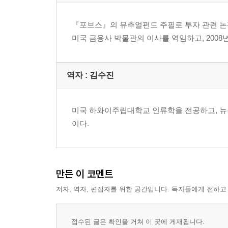
주당순이익에 관해 고려해야 할 사항들
12장 논평
『포브스』의 뮤추얼펀드 주필로 투자 관련 논
미국 금융사 박물관의 이사를 역임하고, 200
13장
4개 상장회사의 비교
13장 논평
역자 : 김수진
14장
방어적인 투자자와 주식 선택
미국 하와이주립대학교 인류학을 전공하고, 뉴
14장 논평
이다.
15장
적극적인 투자자를 위한 주식 선택
만든 이 코멘트
15장 논평
저자, 역자, 편집자를 위한 공간입니다. 독자들에게 전하고
16장
전환사채 발행과 워런트
접수된 글은 확인을 거쳐 이 곳에 게재됩니다.
16장 논평