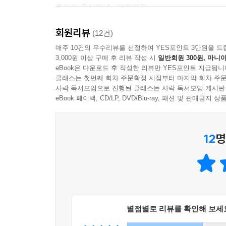
투자의 중심개념 - 안전마진
회원리뷰
3만 파운드의 하중을 견딜 수 있는 다리를 건설한
(12건)
지나가게 하는 것이 안전하다. 투자에서 안전마진
매주 10건의 우수리뷰를 선정하여 YES포인트 3만원을 드
3,000원 이상 구매 후 리뷰 작성 시
일반회원 300원, 마니아
것보다는 더 위험하다. 보상의 기대는 40센트로 산
eBook은 다운로드 후 작성한 리뷰만 YES포인트 지급됩니
위험은 더 작아진다. 따라서 현명한 투자자는 기업의
클래스는 첫번째 회차 주문확정 시점부터 마지막 회차 주문
사락 독서모임으로 진행된 클래스는 사락 독서모임 게시판
“주식은 큰 폭으로 상승한 직후에 사지 말고 큰 폭으
eBook 페이백, CD/LP, DVD/Blu-ray, 패션 및 판매금
그레이엄은 현명한 투자자라면 ‘시기선택’과 ‘가격
12
명
가장 뚜렷한 구분점을 주식시장 동향에 대한 태
감안해야 하며, 가격이 큰 폭으로 오르내리더라도
된다는 말이다. 현명한 투자자라면 보유 주식이 
원칙을 지켜야 한다.
현명한 투자자로 거듭나는 법
별점별로 리뷰를 확인해 보세