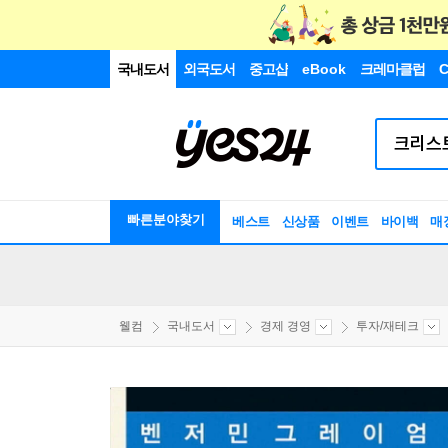
국내도서
외국도서
중고샵
eBook
크레마클럽
C
빠른분야찾기
베스트
신상품
이벤트
바이백
매
웰컴
국내도서
경제 경영
투자/재테크