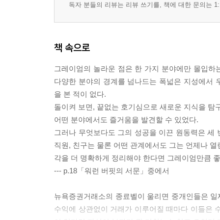
독자 분들의 리뷰는 리뷰 쓰기를, 책에 대한 문의는 1:
17장
극단적인 사례 4가지
책 속으로
17장 논평
그레이엄의 놀라운 점은 한 가지 분야에만 몰입하
18장
다양한 분야의 경계를 넘나드는 폭넓은 지성에서 
8쌍의 기업 비교
을 본 적이 없다.
18장 논평
돌이켜 보면, 끝없는 호기심으로 새로운 지식을 탐구
어떤 분야에서도 즐거움을 발견할 수 있었다.
19장
그러나 무엇보다도 그의 성공을 이끈 원동력은 세 
주주와 배당정책
직원, 친구는 물론 어떤 관계에서도 그는 언제나 열
19장 논평
각을 더 명확하게 정리해야 한다면 그레이엄만큼 좋
--- p.18「워런 버핏의 서문」중에서
20장
투자의 중심개념 ‘안전마진’
뉴욕증권거래소의 종료벨이 울리면 중개인들은 일제
20장 논평
수익에 상관없이 거래가 이루어질 때마다 이들은 수