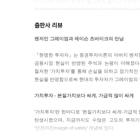
이 있다면 자신이 부자가 될 기회는 놓치고 오히려 
후기
투자에 대한 그레이엄의 정의는 아주 명쾌하다. 그에
후기 논평
레이엄에 따르면, 투자는 세 가지 요소로 구성된다.
부록
출판사 리뷰
· 주식을 사기 전에 그 기업과 경영의 건전성을 철저
· 심각한 손실을 입지 않도록 스스로를 보호하는 데
벤저민 그레이엄과 제이슨 츠바이크의 만남
· 엄청난 성과가 아닌 ‘적절한’ 성과를 노려야 한다.
『현명한 투자자』는 증권투자이론의 아버지 벤저민
--- pp.64-65「1장 논평」중에서
금융시장 현실이 반영된 주석과 논평이 더해졌다
철저한 ‘가치투자’를 통해 손실을 피하고 장기적인
현실을 반영함으로써 현대의 투자자가 그레이엄의 원
가치투자 - 본질가치보다 싸게, 가급적 많이 싸게
‘가치투자’란 한마디로 ‘본질가치보다 싸게-가급적 
탄생시켰으며, 지금까지도 수많은 고도의 투자기
‘안전마진margin of safety’ 개념에 있다.